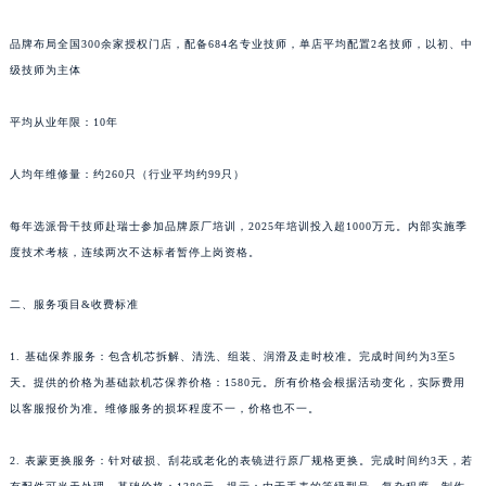
陕西省延安市宝塔区中心街名士售后服务中心（需提前预约）
授权店技师（684名）：
陕西省榆林市榆阳区长兴路名士售后服务中心（需提前预约）
品牌布局全国300余家授权门店，配备684名专业技师，单店平均配置2名技师，以初、中
新疆维吾尔自治区阿克苏市东大街名士售后服务中心（需提前预约）
级技师为主体
新疆维吾尔自治区阿拉尔市胜利大道名士售后服务中心（需提前预约）
新疆维吾尔自治区阿拉山口市友好路名士售后服务中心（需提前预约）
平均从业年限：10年
新疆维吾尔自治区阿勒泰市解放路名士售后服务中心（需提前预约）
新疆维吾尔自治区阿图什市光明路名士售后服务中心（需提前预约）
人均年维修量：约260只（行业平均约99只）
新疆维吾尔自治区白杨市军垦路名士售后服务中心（需提前预约）
每年选派骨干技师赴瑞士参加品牌原厂培训，2025年培训投入超1000万元。内部实施季
新疆维吾尔自治区北屯市团结路名士售后服务中心（需提前预约）
度技术考核，连续两次不达标者暂停上岗资格。
新疆维吾尔自治区博乐市博乐市北京路名士售后服务中心（需提前预约）
新疆维吾尔自治区昌吉市延安北路名士售后服务中心（需提前预约）
二、服务项目&收费标准
新疆维吾尔自治区阜康市博峰路名士售后服务中心（需提前预约）
新疆维吾尔自治区哈密市伊州区建国北路名士售后服务中心（需提前预约）
1. 基础保养服务：包含机芯拆解、清洗、组装、润滑及走时校准。完成时间约为3至5
新疆维吾尔自治区和田市和田市北京西路名士售后服务中心（需提前预约）
天。提供的价格为基础款机芯保养价格：1580元。所有价格会根据活动变化，实际费用
以客服报价为准。维修服务的损坏程度不一，价格也不一。
新疆维吾尔自治区胡杨河市胡杨河市胡杨路名士售后服务中心（需提前预约）
新疆维吾尔自治区霍尔果斯市亚欧北路名士售后服务中心（需提前预约）