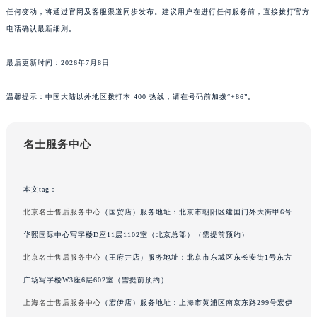
客服热线400-606-8509、服务地址更新信息、价格表及质保政策均为当前有效版本。名
黑龙江省哈尔滨市道里区友谊西路600号富力中心T2座写字楼29层03室室名士售后服务中心（需提前预约）
士中国官方售后服务中心始终以合规、直营、直属的模式向全国用户提供服务，未来如有
辽宁省大连市中山区人民路15号国际金融大厦7层G室名士售后服务中心（需提前预约）
任何变动，将通过官网及客服渠道同步发布。建议用户在进行任何服务前，直接拨打官方
电话确认最新细则。
广东省佛山市禅城区季华五路57号万科金融中心C座12层1205室名士售后服务中心（需提前预约）
广东省东莞市东城街道鸿福东路1号民盈国贸中心T1写字楼9层907室名士售后服务中心（需提前预约）
最后更新时间：2026年7月8日
江苏省无锡市梁溪区人民中路139号恒隆广场写字楼1座11层1104室名士售后服务中心（需提前预约）
江苏省南通市崇川区工农路57号圆融广场写字楼16层1603室名士售后服务中心（需提前预约）
温馨提示：中国大陆以外地区拨打本 400 热线，请在号码前加拨“+86”。
江苏省苏州市苏州工业园区 星港街199号苏州中心办公楼C座22层08室名士售后服务中心（需提前预约）
湖北省武汉市江汉区解放大道686号世界贸易大厦38层09室名士售后服务中心（需提前预约）
名士服务中心
广西省南宁市青秀区金湖路59号地王大厦12楼1224室名士售后服务中心（需提前预约）
安徽省合肥市蜀山区潜山路111号万象城华润大厦B座12楼03室名士售后服务中心（需提前预约）
福建省泉州市丰泽区宝洲路729号浦西万达中心写字楼A座7楼709室名士售后服务中心（需提前预约）
本文tag：
山东省青岛市南区山东路6号华润大厦B座22层04室名士售后服务中心（需提前预约）
北京名士售后服务中心
（国贸店）服务地址：北京市朝阳区建国门外大街甲6号
山东省烟台市芝罘区胜利路139号万达金融中心A座907室名士售后服务中心（需提前预约）
华熙国际中心写字楼D座11层1102室（北京总部）（需提前预约）
吉林省长春市朝阳区西安大路727号中银大厦A座(旺进大厦)18层09室名士售后服务中心（需提前预约）
北京名士售后服务中心
（王府井店）服务地址：北京市东城区东长安街1号东方
贵州省贵阳市南明区都司高架桥路33号亨特国际金融中心14楼14D名士售后服务中心（需提前预约）
广场写字楼W3座6层602室（需提前预约）
云南省昆明市盘龙区北京路928号同德昆明广场写字楼10层06室名士售后服务中心（需提前预约）