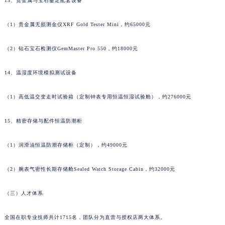
甘肃省敦煌市沙州镇阳关中路名士售后服务中心（需提前预约）
13、贵金属与宝石鉴定配套设备
甘肃省合作市人民街名士售后服务中心（需提前预约）
甘肃省嘉峪关市雄关区新华中路名士售后服务中心（需提前预约）
（1）贵金属无损测金仪XRF Gold Tester Mini，约65000元
甘肃省金昌市金川区北京路名士售后服务中心（需提前预约）
（2）钻石宝石检测仪GemMaster Pro 550，约18000元
甘肃省酒泉市肃州区西大街名士售后服务中心（需提前预约）
甘肃省临夏市城南街道团结路名士售后服务中心（需提前预约）
14、温湿度环境模拟测试设备
甘肃省陇南市武都区人民路名士售后服务中心（需提前预约）
甘肃省平凉市崆峒区西大街名士售后服务中心（需提前预约）
（1）高低温交变走时试验箱（定制钟表专用恒温恒湿试验舱），约276000元
甘肃省庆阳市西峰区南大街名士售后服务中心（需提前预约）
甘肃省天水市秦州区民主路名士售后服务中心（需提前预约）
15、精密存储与配件恒温防潮柜
甘肃省武威市凉州区迎宾路名士售后服务中心（需提前预约）
（1）润滑油恒温防潮存储柜（定制），约49000元
甘肃省张掖市甘州区民乐北路名士售后服务中心（需提前预约）
宁夏回族自治区固原市原州区文化街名士售后服务中心（需提前预约）
（2）腕表气密性长期存储舱Sealed Watch Storage Cabin，约32000元
宁夏回族自治区石嘴山市大武口区贺兰山路名士售后服务中心（需提前预约）
宁夏回族自治区吴忠市利通区开元大道名士售后服务中心（需提前预约）
（三）人才体系
宁夏回族自治区银川市兴庆区新华东路97号新百中心C馆一层C1-18号商铺名士售后服务中心（需提前预约）