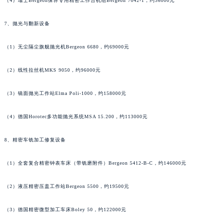
香港特别行政区尖沙咀区油尖旺区广东道名士售后服务中心（需提前预约）
（4）瑞士Bergeon保养专用精密工作台机组Bergeon 7042-1，约36000元
香港特别行政区金钟区中西区金钟道名士售后服务中心（需提前预约）
香港特别行政区九龙区油尖旺区弥敦道名士售后服务中心（需提前预约）
7、抛光与翻新设备
香港特别行政区铜锣湾区湾仔区轩尼诗道名士售后服务中心（需提前预约）
（1）无尘隔尘旗舰抛光机Bergeon 6680，约69000元
河南省安阳市文峰区解放大道名士售后服务中心（需提前预约）
河南省鹤壁市淇滨区九州路名士售后服务中心（需提前预约）
（2）线性拉丝机MKS 9050，约96000元
河南省济源市沁园街道济水大道名士售后服务中心（需提前预约）
河南省焦作市解放区解放路名士售后服务中心（需提前预约）
（3）镜面抛光工作站Elma Poli-1000，约158000元
河南省开封市鼓楼区中山路名士售后服务中心（需提前预约）
河南省洛阳市西工区中州中路与解放路交叉口名士售后服务中心（需提前预约）
（4）德国Horotec多功能抛光系统MSA 15.200，约113000元
河南省漯河市源汇区交通路名士售后服务中心（需提前预约）
8、精密车铣加工修复设备
河南省南阳市宛城区范蠡东路与南都路交叉口名士售后服务中心（需提前预约）
河南省平顶山市卫东区建设路名士售后服务中心（需提前预约）
（1）全套复合精密钟表车床（带铣磨附件）Bergeon 5412-B-C，约146000元
河南省濮阳市大华龙区开州路绿城路交叉口名士售后服务中心（需提前预约）
河南省三门峡市湖滨区和平路名士售后服务中心（需提前预约）
（2）液压精密压盖工作站Bergeon 5500，约19500元
河南省商丘市梁园区神火大道名士售后服务中心（需提前预约）