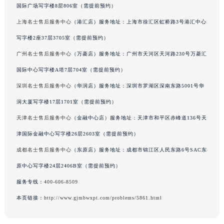
上海名士售后服务中心
（宏伊店）服务地址：上海市黄浦区南京东路299号宏伊
河北省石家庄市长安区中山东路39号勒泰中心写字楼B座13层07室名士售后服务中心（需提前预约）
国际广场写字楼8层806室（需提前预约）
陕西省西安市碑林区南关正街88号华侨城长安国际中心E座6楼10室名士售后服务中心（需提前预约）
海南省海口市龙华区金贸东路5号海口华润大厦B座17层1707室名士售后服务中心（需提前预约）
上海名士售后服务中心
（港汇店）服务地址：上海市徐汇区虹桥路3号港汇中心
河北省唐山市路南区新华东道100号万达广场写字楼A座10层1002室名士售后服务中心（需提前预约）
写字楼2座37层3705室（需提前预约）
台州市椒江区东海大道1800号腾达中心东1幢20楼2002室名士售后服务中心（需提前预约）
广州名士售后服务中心
（万菱店）服务地址：广州市天河区天河路230号万菱汇
呼和浩特市玉泉区大学西街70号华润万象城写字楼（鄂尔多斯大厦）23层2326室名士售后服务中心（需提前预约）
国际中心写字楼A塔7层704室（需提前预约）
兰州市七里河区西津西路16号兰州中心写字楼21层2102室名士售后服务中心（需提前预约）
深圳名士售后服务中心
（华润店）服务地址：深圳市罗湖区深南东路5001号华
重庆市解放碑渝中区民权路28号英利国际金融中心写字楼20层01室名士售后服务中心（需提前预约）
润大厦写字楼17层1701室（需提前预约）
节假日正常营业！
天津名士售后服务中心
（金融中心店）服务地址：天津市和平区赤峰道136号天
津国际金融中心写字楼26层2603室（需提前预约）
成都名士售后服务中心
（东原店）服务地址：成都市锦江区人民东路6号SAC东
原中心写字楼24层2406B室（需提前预约）
服务专线：
400-606-8509
本页链接：
http://www.gjmbwxpt.com/problems/5861.html