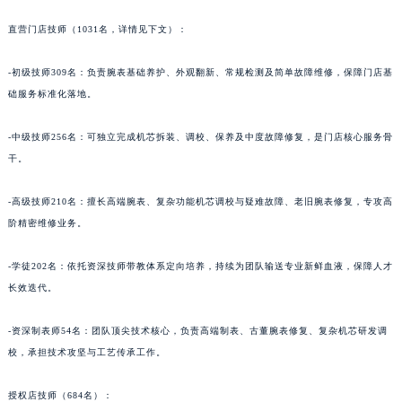
全国在职专业技师共计1715名，团队分为直营与授权店两大体系。
宁夏回族自治区中卫市沙坡头区鼓楼东街名士售后服务中心（需提前预约）
青海省果洛藏族自治州玛沁县团结路名士售后服务中心（需提前预约）
直营门店技师（1031名，详情见下文）：
青海省海北藏族自治州海晏县将军路名士售后服务中心（需提前预约）
青海省海东市乐都区滨河路名士售后服务中心（需提前预约）
-初级技师309名：负责腕表基础养护、外观翻新、常规检测及简单故障维修，保障门店基
青海省海南藏族自治州共和县青海湖大街名士售后服务中心（需提前预约）
础服务标准化落地。
青海省海西蒙古族藏族自治州德令哈市柴达木路名士售后服务中心（需提前预约）
-中级技师256名：可独立完成机芯拆装、调校、保养及中度故障修复，是门店核心服务骨
青海省黄南藏族自治州同仁市德合隆路名士售后服务中心（需提前预约）
干。
青海省西宁市城西区海湖新区西关大道名士售后服务中心（需提前预约）
青海省玉树藏族自治州结古镇胜利路名士售后服务中心（需提前预约）
-高级技师210名：擅长高端腕表、复杂功能机芯调校与疑难故障、老旧腕表修复，专攻高
陕西省安康市汉滨区金州路名士售后服务中心（需提前预约）
阶精密维修业务。
陕西省宝鸡市渭滨区经二路名士售后服务中心（需提前预约）
陕西省汉中市汉台区北大街名士售后服务中心（需提前预约）
-学徒202名：依托资深技师带教体系定向培养，持续为团队输送专业新鲜血液，保障人才
长效迭代。
陕西省商洛市商州区州城街名士售后服务中心（需提前预约）
陕西省铜川市王益区红旗街名士售后服务中心（需提前预约）
-资深制表师54名：团队顶尖技术核心，负责高端制表、古董腕表修复、复杂机芯研发调
陕西省渭南市临渭区东风大街名士售后服务中心（需提前预约）
校，承担技术攻坚与工艺传承工作。
陕西省咸阳市秦都区沣西新城统一西路与白马河路交汇处名士售后服务中心（需提前预约）