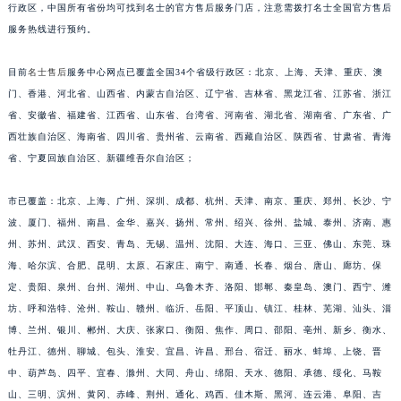
前预约即可。截至2026年7月8日，最新名士官方售后服务中心网点布局已覆盖34个省级
江西省吉安市吉州区井冈山大道名士售后服务中心（需提前预约）
行政区，中国所有省份均可找到名士的官方售后服务门店，注意需拨打名士全国官方售后
江西省景德镇市珠山区珠山中路名士售后服务中心（需提前预约）
服务热线进行预约。
江西省九江市浔阳区浔阳路名士售后服务中心（需提前预约）
江西省南昌市红谷滩新区红谷中大道998号绿地双子塔（中央广场）A1座办公楼14层1407室名士售后服务中心（需提前预约）
目前
名士售后
服务中心网点已覆盖全国34个省级行政区：北京、上海、天津、重庆、澳
江西省萍乡市安源区萍安北大道与康庄路交叉口名士售后服务中心（需提前预约）
门、香港、河北省、山西省、内蒙古自治区、辽宁省、吉林省、黑龙江省、江苏省、浙江
江西省上饶市信州区滨江西路名士售后服务中心（需提前预约）
省、安徽省、福建省、江西省、山东省、台湾省、河南省、湖北省、湖南省、广东省、广
西壮族自治区、海南省、四川省、贵州省、云南省、西藏自治区、陕西省、甘肃省、青海
江西省新余市渝水区北湖西路名士售后服务中心（需提前预约）
省、宁夏回族自治区、新疆维吾尔自治区；
江西省宜春市袁州区中山中路名士售后服务中心（需提前预约）
江西省鹰潭市月湖区胜利东路名士售后服务中心（需提前预约）
市已覆盖：北京、上海、广州、深圳、成都、杭州、天津、南京、重庆、郑州、长沙、宁
山东省德州市德城区东风中路名士售后服务中心（需提前预约）
波、厦门、福州、南昌、金华、嘉兴、扬州、常州、绍兴、徐州、盐城、泰州、济南、惠
山东省东营市东营区济南路名士售后服务中心（需提前预约）
州、苏州、武汉、西安、青岛、无锡、温州、沈阳、大连、海口、三亚、佛山、东莞、珠
山东省济南市历下区经十路11111号华润中心写字楼（万象城）15层1508室名士售后服务中心（需提前预约）
海、哈尔滨、合肥、昆明、太原、石家庄、南宁、南通、长春、烟台、唐山、廊坊、保
定、贵阳、泉州、台州、湖州、中山、乌鲁木齐、洛阳、邯郸、秦皇岛、澳门、西宁、潍
山东省济宁市任城区太白楼路名士售后服务中心（需提前预约）
坊、呼和浩特、沧州、鞍山、赣州、临沂、岳阳、平顶山、镇江、桂林、芜湖、汕头、淄
山东省莱芜市文化南路8号银座商城名表维修一楼名表维修名士售后服务中心（需提前预约）
博、兰州、银川、郴州、大庆、张家口、衡阳、焦作、周口、邵阳、亳州、新乡、衡水、
山东省临沂市兰山区解放路名士售后服务中心（需提前预约）
牡丹江、德州、聊城、包头、淮安、宜昌、许昌、邢台、宿迁、丽水、蚌埠、上饶、晋
山东省日照市东港区烟台路名士售后服务中心（需提前预约）