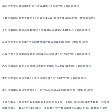
青岛市南区山东路6号华润大厦B座22层04室（需提前预约）
福建省宁德市蕉城区天湖东路名士售后服务中心（需提前预约）
福建省莆田市城厢区霞林街道荔华东大道名士售后服务中心（需提前预约）
烟台市芝罘区胜利路139号万达金融中心A座907室（需提前预约）
福建省三明市三元区东乾二路名士售后服务中心（需提前预约）
福建省漳州市龙文区步港路名士售后服务中心（需提前预约）
长春市朝阳区西安大路727号中银大厦A座(旺进大厦)18层09室（需提前预约）
江苏省常州市新北区龙锦路1590号现代传媒中心5号楼10层1008室名士售后服务中心（需提前预约）
贵阳市南明区都司高架桥路33号亨特国际金融中心14楼14D（需提前预约）
江苏省淮安市清江浦区淮海北路名士售后服务中心（需提前预约）
江苏省连云港市海州区通灌北路名士售后服务中心（需提前预约）
昆明市盘龙区北京路928号同德昆明广场写字楼10层06室（需提前预约）
江苏省南京市秦淮区中山南路1号南京中心22层22-C1-C3室名士售后服务中心（需提前预约）
江苏省宿迁市宿城区西湖路名士售后服务中心（需提前预约）
石家庄市长安区中山东路39号勒泰中心写字楼B座13层07室（需提前预约）
江苏省泰州市海陵区永定东路399号置地商务中心东塔（华润万象城）17层1706室名士售后服务中心（需提前预约）
西安市碑林区南关正街88号华侨城长安国际中心E座6楼10室（需提前预约）
江苏省徐州市鼓楼区淮海东路29号苏宁广场IFC国际金融中心35层3508室名士售后服务中心（需提前预约）
江苏省盐城市盐都区世纪大道5号盐城金融城写字楼1号楼16层1604室名士售后服务中心（需提前预约）
海口市龙华区金贸东路5号海口华润大厦B座17层1707室（需提前预约）
江苏省扬州市邗江区国展路29号星耀天地写字楼1号楼18层1803室名士售后服务中心（需提前预约）
江苏省镇江市京口区中山东路名士售后服务中心（需提前预约）
唐山市路南区新华东道100号万达广场写字楼A座10层1002室（需提前预约）
江西省抚州市临川区赣东大道名士售后服务中心（需提前预约）
江西省赣州市章贡区文清路名士售后服务中心（需提前预约）
上述所有名士官方售后服务地址服务范围均为全国，全部可选择到店或邮寄服务，注意提