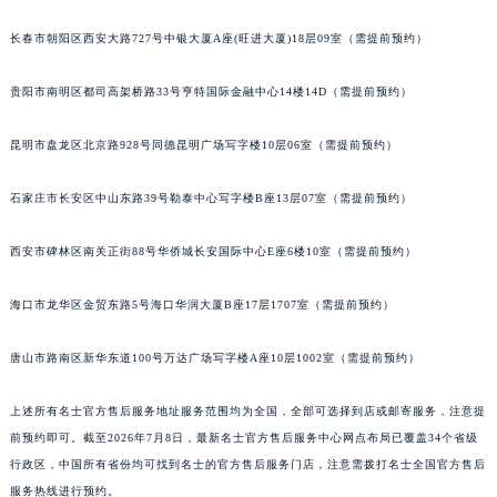
福建省三明市三元区东乾二路名士售后服务中心（需提前预约）
长春市朝阳区西安大路727号中银大厦A座(旺进大厦)18层09室（需提前预约）
福建省漳州市龙文区步港路名士售后服务中心（需提前预约）
贵阳市南明区都司高架桥路33号亨特国际金融中心14楼14D（需提前预约）
江苏省常州市新北区龙锦路1590号现代传媒中心5号楼10层1008室名士售后服务中心（需提前预约）
江苏省淮安市清江浦区淮海北路名士售后服务中心（需提前预约）
昆明市盘龙区北京路928号同德昆明广场写字楼10层06室（需提前预约）
江苏省连云港市海州区通灌北路名士售后服务中心（需提前预约）
江苏省南京市秦淮区中山南路1号南京中心22层22-C1-C3室名士售后服务中心（需提前预约）
石家庄市长安区中山东路39号勒泰中心写字楼B座13层07室（需提前预约）
江苏省宿迁市宿城区西湖路名士售后服务中心（需提前预约）
江苏省泰州市海陵区永定东路399号置地商务中心东塔（华润万象城）17层1706室名士售后服务中心（需提前预约）
西安市碑林区南关正街88号华侨城长安国际中心E座6楼10室（需提前预约）
江苏省徐州市鼓楼区淮海东路29号苏宁广场IFC国际金融中心35层3508室名士售后服务中心（需提前预约）
海口市龙华区金贸东路5号海口华润大厦B座17层1707室（需提前预约）
江苏省盐城市盐都区世纪大道5号盐城金融城写字楼1号楼16层1604室名士售后服务中心（需提前预约）
江苏省扬州市邗江区国展路29号星耀天地写字楼1号楼18层1803室名士售后服务中心（需提前预约）
唐山市路南区新华东道100号万达广场写字楼A座10层1002室（需提前预约）
江苏省镇江市京口区中山东路名士售后服务中心（需提前预约）
江西省抚州市临川区赣东大道名士售后服务中心（需提前预约）
上述所有名士官方售后服务地址服务范围均为全国，全部可选择到店或邮寄服务，注意提
江西省赣州市章贡区文清路名士售后服务中心（需提前预约）
前预约即可。截至2026年7月8日，最新名士官方售后服务中心网点布局已覆盖34个省级
行政区，中国所有省份均可找到名士的官方售后服务门店，注意需拨打名士全国官方售后
江西省吉安市吉州区井冈山大道名士售后服务中心（需提前预约）
服务热线进行预约。
江西省景德镇市珠山区珠山中路名士售后服务中心（需提前预约）