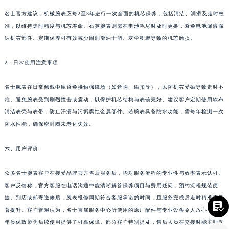
名士官方建议，机械腕表应每2至3年进行一次全面的机芯保养，包括清洁、润滑及走时校
四川省凉山州市西昌市大巷口下街名士售后服务中心（需提前预约）
准，以维持走时精度与机芯寿命。石英腕表则需在电池耗尽时及时更换，避免电池漏液腐
四川省泸州市江阳区治平路名士售后服务中心（需提前预约）
蚀机芯部件。定期保养可有效减少因润滑油干涸、灰尘积聚导致的机芯磨损。
四川省眉山市东坡区三苏路名士售后服务中心（需提前预约）
四川省绵阳市涪城区翠花街名士售后服务中心（需提前预约）
2、日常使用注意事项
四川省南充市高坪区江东大道名士售后服务中心（需提前预约）
四川省内江市东兴区汉安大道名士售后服务中心（需提前预约）
名士腕表在日常佩戴中应避免接触强磁场（如音响、磁扣等），以防机芯受磁导致走时不
准。避免腕表受到剧烈撞击或震动，以保护机芯结构与表镜完好。建议客户定期使用软布
四川省攀枝花市东区三线大道北段名士售后服务中心（需提前预约）
清洁表壳与表带，防止汗渍与污垢腐蚀金属部件。若腕表具备防水功能，需每年检测一次
四川省遂宁市船山区香林南路名士售后服务中心（需提前预约）
防水性能，确保密封圈未老化失效。
四川省雅安市雨城区熊猫大道名士售后服务中心（需提前预约）
四川省宜宾市翠屏区长翠路名士售后服务中心（需提前预约）
六、用户评价
四川省资阳市雁江区滨江大道一段与和平南路名士售后服务中心（需提前预约）
四川省自贡市自流井区华商北路名士售后服务中心（需提前预约）
众多名士腕表客户在接受品牌官方售后服务后，均对服务流程的专业性与效率表示认可。
客户反馈称，官方客服在电话沟通中能清晰解答保养项目与费用疑问，预约流程规范便
西藏自治区阿里地区噶尔县北京西路名士售后服务中心（需提前预约）
捷。到店或邮寄送修后，腕表维修周期符合客服承诺的时间，且服务完成后走时精准度显
西藏自治区昌都市卡若区昌都西路名士售后服务中心（需提前预约）

著提升。客户普遍认为，名士直属服务中心所使用的原厂配件与专业设备令人放心，且2
西藏自治区拉萨市城关区北京中路名士售后服务中心（需提前预约）
年质保政策为后续使用提供了可靠保障。部分客户特别提及，售后人员在交接时能主动提
西藏自治区林芝市巴宜区广东路名士售后服务中心（需提前预约）