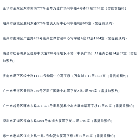
金华市金东区东市南街777号金华万达广场写字楼4号楼22层2209室（需提前预约）
吉林省梅河口市新华街道梅河大街名士售后服务中心（需提前预约）
吉林省四平市铁东区紫气大路与南九经街交汇处名士售后服务中心（需提前预约）
绍兴市越城区胜利东路379号世茂天际中心写字楼8层805室（需提前预约）
吉林省松原市宁江区五环大街名士售后服务中心（需提前预约）
吉林省通化市东昌区环通乡江南大街名士售后服务中心（需提前预约）
嘉兴市南湖区广益路705号嘉兴世界贸易中心写字楼A座13层1304室（需提前预约）
吉林省延边市延吉市解放路名士售后服务中心（需提前预约）
辽宁省鞍山市铁东区站前街名士售后服务中心（需提前预约）
南昌市红谷滩新区红谷中大道998号绿地双子塔（中央广场）A1座办公楼14层07室（需提
前预约）
辽宁省本溪市平山区胜利路名士售后服务中心（需提前预约）
辽宁省朝阳市双塔区新华路名士售后服务中心（需提前预约）
济南市历下区经十路11111号华润中心写字楼（万象城）15层1508室（需提前预约）
辽宁省丹东市振兴区七经街名士售后服务中心（需提前预约）
辽宁省抚顺市新抚区东一路名士售后服务中心（需提前预约）
广州市天河区天河路230号万菱汇国际中心写字楼A塔7层704室（需提前预约）
辽宁省阜新市海州区解放大街名士售后服务中心（需提前预约）
辽宁省葫芦岛市连山区中央路名士售后服务中心（需提前预约）
广州市越秀区环市东路371-375号世界贸易中心大厦南塔写字楼15层07室（需提前预约）
辽宁省锦州市古塔区中央大街名士售后服务中心（需提前预约）
深圳市罗湖区深南东路5001号华润大厦写字楼17层1701室（需提前预约）
辽宁省辽阳市白塔区新运大街名士售后服务中心（需提前预约）
辽宁省盘锦市兴隆台区石油大街名士售后服务中心（需提前预约）
惠州市惠城区江北文昌一路7号华贸大厦写字楼1座30层05室（需提前预约）
辽宁省铁岭市银州区南马路名士售后服务中心（需提前预约）