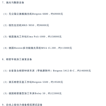
7、抛光与翻新设备
香港特别行政区九龙区油尖旺区弥敦道名士售后服务中心（需提前预约）
香港特别行政区铜锣湾区湾仔区轩尼诗道名士售后服务中心（需提前预约）
（1）无尘隔尘旗舰抛光机Bergeon 6680，约69000元
河南省安阳市文峰区解放大道名士售后服务中心（需提前预约）
（2）线性拉丝机MKS 9050，约96000元
河南省鹤壁市淇滨区九州路名士售后服务中心（需提前预约）
河南省济源市沁园街道济水大道名士售后服务中心（需提前预约）
（3）镜面抛光工作站Elma Poli-1000，约158000元
河南省焦作市解放区解放路名士售后服务中心（需提前预约）
河南省开封市鼓楼区中山路名士售后服务中心（需提前预约）
（4）德国Horotec多功能抛光系统MSA 15.200，约113000元
河南省洛阳市西工区中州中路与解放路交叉口名士售后服务中心（需提前预约）
8、精密车铣加工修复设备
河南省漯河市源汇区交通路名士售后服务中心（需提前预约）
河南省南阳市宛城区范蠡东路与南都路交叉口名士售后服务中心（需提前预约）
（1）全套复合精密钟表车床（带铣磨附件）Bergeon 5412-B-C，约146000元
河南省平顶山市卫东区建设路名士售后服务中心（需提前预约）
河南省濮阳市大华龙区开州路绿城路交叉口名士售后服务中心（需提前预约）
（2）液压精密压盖工作站Bergeon 5500，约19500元
河南省三门峡市湖滨区和平路名士售后服务中心（需提前预约）
河南省商丘市梁园区神火大道名士售后服务中心（需提前预约）
（3）德国精密微型加工车床Boley 50，约122000元
河南省新乡市红旗区人民路名士售后服务中心（需提前预约）
9、自动上链动力储备模拟测试设备
河南省信阳市浉河区东方红大道名士售后服务中心（需提前预约）