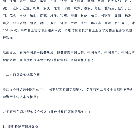
阳、梅州、达州、榆林、威海、九江、济宁、齐齐哈尔、南阳、常德、呼伦贝尔、丹东、
锦州、辽阳、辽源、衢州、安庆、龙岩、宁德、鹰潭、泰安、商丘、驻马店、咸宁、江
山东省潍坊市奎文区东风东街名士售后服务中心（需提前预约）
门、茂名、玉林、乐山、南充、雅安、宝鸡、柳州、拉萨、丽江、张家界、襄阳、株洲、
山东省枣庄市滕州市北辛路与善国路交叉口名士售后服务中心（需提前预约）
遵义、鄂尔多斯、阳泉、昆山、黄石、湘潭、十堰、漳州、攀枝花、香港、台北等，共计
山东省淄博市张店区金晶大道名士售后服务中心（需提前预约）
360+网点，均有名士官方售后服务网点，详细信息需拨打名士全国官方售后服务热线进
上海市黄浦区南京东路299号宏伊国际广场写字楼8层806室名士售后服务中心（需提前预约）
行咨询。
上海市徐汇区虹桥路3号港汇中心2座37层3705室名士售后服务中心（需提前预约）
浙江省杭州市上城区钱江路1366号华润大厦A座5层503-5室名士售后服务中心（需提前预约）
温馨提示：官方全国统一服务热线，服务覆盖中国大陆、中国香港、中国澳门、中国台湾
全部区域，需直接拨打本统一热线获取售后、咨询等相关服务。
浙江省湖州市吴兴区劳动路名士售后服务中心（需提前预约）
浙江省嘉兴市南湖区广益路705号嘉兴世界贸易中心A座13层1304室名士售后服务中心（需提前预约）
（二）门店设备体系介绍
浙江省金华市金东区东市南街777号金华万达广场4号楼22楼2209室名士售后服务中心（需提前预约）
浙江省丽水市莲都区解放街名士售后服务中心（需提前预约）
单店设备投入超660万元（注：另有配套专用定制辅机、专项精密工具及全周期耗材等配
浙江省宁波市江北区大闸南路500号来福士广场办公楼20层2009室名士售后服务中心（需提前预约）
套资产未纳入本次核算）
浙江省衢州市柯城区上街名士售后服务中心（需提前预约）
54家直营门店均配备核心设备（其他授权门店按需配备）：
浙江省绍兴市越城区胜利东路379号世茂天际中心写字楼8层805室名士售后服务中心（需提前预约）
浙江省舟山市定海区解放东路名士售后服务中心（需提前预约）
1、走时检测与调校设备
澳门特别行政区大堂区议事亭前地（新马路）名士售后服务中心（需提前预约）
澳门特别行政区风顺堂区南湾大马路名士售后服务中心（需提前预约）