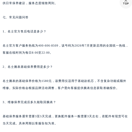

供日常保养建议，服务态度细致周到。
西藏自治区那曲市色尼区浙江西路名士售后服务中心（需提前预约）
西藏自治区日喀则市桑珠孜区上海中路名士售后服务中心（需提前预约）
七、常见问题问答
西藏自治区山南市乃东区湖北大道名士售后服务中心（需提前预约）
1、名士官方售后电话是多少？
云南省保山市隆阳区正阳路名士售后服务中心（需提前预约）
云南省楚雄彝族自治州楚雄市鹿城南路名士售后服务中心（需提前预约）
名士官方客户服务热线为400-606-8509，该号码为2026年7月更新启用的全国统一热线，
云南省大理白族自治州大理市建设路名士售后服务中心（需提前预约）
客服在线时间为每日8:00至22:00。
云南省德宏傣族景颇族自治州芒市团结大街名士售后服务中心（需提前预约）
云南省迪庆藏族自治州香格里拉市长征大道名士售后服务中心（需提前预约）
2、名士腕表基础保养费用是多少？
云南省红河哈尼族彝族自治州蒙自市天马路名士售后服务中心（需提前预约）
名士腕表的基础保养价格为1580元，该费用仅适用于基础款机芯，不含复杂功能或额外
云南省丽江市古城区七星街名士售后服务中心（需提前预约）
维修。实际价格会根据品牌活动调整，客户需向客服提供腕表信息获取准确报价。
云南省临沧市临翔区世纪路名士售后服务中心（需提前预约）
云南省怒江傈僳族自治州泸水市人民路名士售后服务中心（需提前预约）
3、维修保养完成后多久能取回腕表？
云南省普洱市思茅区振兴大道名士售后服务中心（需提前预约）
云南省曲靖市麒麟区学府路名士售后服务中心（需提前预约）
基础保养服务通常需要3至5天完成，更换配件服务一般需要3天左右，若配件有现货可在
当天完成。具体周期以客服告知为准。
云南省文山壮族苗族自治州文山市东风路名士售后服务中心（需提前预约）
云南省西双版纳傣族自治州景洪市宣慰大道名士售后服务中心（需提前预约）