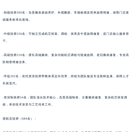
青海省海北藏族自治州海晏县将军路名士售后服务中心（需提前预约）
-初级技师309名：负责腕表基础养护、外观翻新、常规检测及简单故障维修，保障门店基
青海省海东市乐都区滨河路名士售后服务中心（需提前预约）
础服务标准化落地。
青海省海南藏族自治州共和县青海湖大街名士售后服务中心（需提前预约）
青海省海西蒙古族藏族自治州德令哈市柴达木路名士售后服务中心（需提前预约）
-中级技师256名：可独立完成机芯拆装、调校、保养及中度故障修复，是门店核心服务骨
干。
青海省黄南藏族自治州同仁市德合隆路名士售后服务中心（需提前预约）
青海省西宁市城西区海湖新区西关大道名士售后服务中心（需提前预约）
-高级技师210名：擅长高端腕表、复杂功能机芯调校与疑难故障、老旧腕表修复，专攻高
青海省玉树藏族自治州结古镇胜利路名士售后服务中心（需提前预约）
阶精密维修业务。
陕西省安康市汉滨区金州路名士售后服务中心（需提前预约）
陕西省宝鸡市渭滨区经二路名士售后服务中心（需提前预约）
-学徒202名：依托资深技师带教体系定向培养，持续为团队输送专业新鲜血液，保障人才
陕西省汉中市汉台区北大街名士售后服务中心（需提前预约）
长效迭代。
陕西省商洛市商州区州城街名士售后服务中心（需提前预约）
-资深制表师54名：团队顶尖技术核心，负责高端制表、古董腕表修复、复杂机芯研发调
陕西省铜川市王益区红旗街名士售后服务中心（需提前预约）
校，承担技术攻坚与工艺传承工作。
陕西省渭南市临渭区东风大街名士售后服务中心（需提前预约）
陕西省咸阳市秦都区沣西新城统一西路与白马河路交汇处名士售后服务中心（需提前预约）
授权店技师（684名）：
陕西省延安市宝塔区中心街名士售后服务中心（需提前预约）
陕西省榆林市榆阳区长兴路名士售后服务中心（需提前预约）