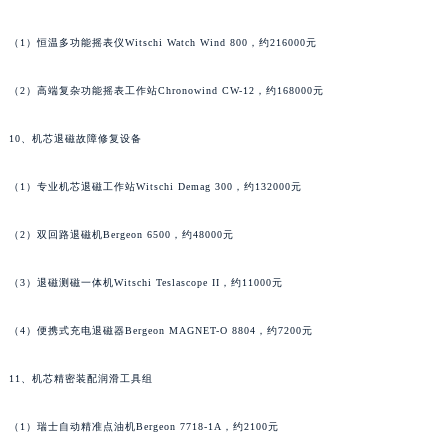
河南省许昌市魏都区建安大道与八龙路交叉口名士售后服务中心（需提前预约）
（1）恒温多功能摇表仪Witschi Watch Wind 800，约216000元
河南省郑州市二七区民主路10号华润大厦29层2905室名士售后服务中心（需提前预约）
河南省周口市川汇区七一路名士售后服务中心（需提前预约）
（2）高端复杂功能摇表工作站Chronowind CW-12，约168000元
河南省驻马店市驿城区乐山大道与置地大道交叉口名士售后服务中心（需提前预约）
10、机芯退磁故障修复设备
湖北省鄂州市鄂城区文星大道名士售后服务中心（需提前预约）
湖北省黄冈市黄州区赤壁大道名士售后服务中心（需提前预约）
（1）专业机芯退磁工作站Witschi Demag 300，约132000元
湖北省黄石市黄石港区武汉路名士售后服务中心（需提前预约）
湖北省荆门市东宝中天街步行街名士售后服务中心（需提前预约）
（2）双回路退磁机Bergeon 6500，约48000元
湖北省荆州市荆州区荆中路名士售后服务中心（需提前预约）
湖北省十堰市茅箭区人民北路名士售后服务中心（需提前预约）
（3）退磁测磁一体机Witschi Teslascope II，约11000元
湖北省随州市曾都区青年路名士售后服务中心（需提前预约）
（4）便携式充电退磁器Bergeon MAGNET-O 8804，约7200元
湖北省咸宁市咸安区长安大道名士售后服务中心（需提前预约）
湖北省襄阳市樊城区长虹路与人民路交叉口名士售后服务中心（需提前预约）
11、机芯精密装配润滑工具组
湖北省孝感市孝南区复兴大道名士售后服务中心（需提前预约）
湖北省宜昌市西陵区夷陵大道与港窑路名士售后服务中心（需提前预约）
（1）瑞士自动精准点油机Bergeon 7718-1A，约2100元
湖南省常德市武陵区人民路名士售后服务中心（需提前预约）