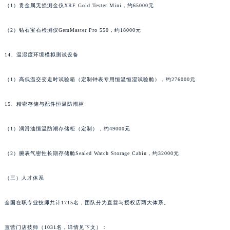
（1）贵金属无损测金仪XRF Gold Tester Mini，约65000元
甘肃省嘉峪关市雄关区新华中路名士售后服务中心（需提前预约）
甘肃省金昌市金川区北京路名士售后服务中心（需提前预约）
（2）钻石宝石检测仪GemMaster Pro 550，约18000元
甘肃省酒泉市肃州区西大街名士售后服务中心（需提前预约）
14、温湿度环境模拟测试设备
甘肃省临夏市城南街道团结路名士售后服务中心（需提前预约）
甘肃省陇南市武都区人民路名士售后服务中心（需提前预约）
（1）高低温交变走时试验箱（定制钟表专用恒温恒湿试验舱），约276000元
甘肃省平凉市崆峒区西大街名士售后服务中心（需提前预约）
甘肃省庆阳市西峰区南大街名士售后服务中心（需提前预约）
15、精密存储与配件恒温防潮柜
甘肃省天水市秦州区民主路名士售后服务中心（需提前预约）
（1）润滑油恒温防潮存储柜（定制），约49000元
甘肃省武威市凉州区迎宾路名士售后服务中心（需提前预约）
甘肃省张掖市甘州区民乐北路名士售后服务中心（需提前预约）
（2）腕表气密性长期存储舱Sealed Watch Storage Cabin，约32000元
宁夏回族自治区固原市原州区文化街名士售后服务中心（需提前预约）
宁夏回族自治区石嘴山市大武口区贺兰山路名士售后服务中心（需提前预约）
（三）人才体系
宁夏回族自治区吴忠市利通区开元大道名士售后服务中心（需提前预约）
宁夏回族自治区银川市兴庆区新华东路97号新百中心C馆一层C1-18号商铺名士售后服务中心（需提前预约）
全国在职专业技师共计1715名，团队分为直营与授权店两大体系。
宁夏回族自治区中卫市沙坡头区鼓楼东街名士售后服务中心（需提前预约）
直营门店技师（1031名，详情见下文）：
青海省果洛藏族自治州玛沁县团结路名士售后服务中心（需提前预约）