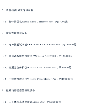
广东省清远市清城区湖西路名士售后服务中心（需提前预约）
3、表盘/指针修复专用设备
广东省汕头市龙湖区长平路名士售后服务中心（需提前预约）
广东省汕尾市城区香洲街道园林社区翠园街名士售后服务中心（需提前预约）
（1）指针矫正机Watch Hand Corrector Pro，约37000元
广东省韶关市武江区芙蓉新区与老城中心交汇处名士售后服务中心（需提前预约）
4、防水性能测试设备
广东省深圳市罗湖区深南东路5001号华润大厦17层1701室名士售后服务中心（需提前预约）
广东省阳江市江城区东风一路名士售后服务中心（需提前预约）
（1）海神旗舰试水机GREINER LT-121 Poseidon，约220000元
广东省云浮市云城区金山路名士售后服务中心（需提前预约）
广东省湛江市赤坎区观海北路名士售后服务中心（需提前预约）
（2）全自动智能防水检测仪Witschi ALC2000，约145000元
广东省肇庆市端州区信安大道与砚都大道交汇处名士售后服务中心（需提前预约）
广西壮族自治区百色市右江区中山二路名士售后服务中心（需提前预约）
（3）渗漏定位分析仪Witschi Leak Finder Pro，约90000元
广西壮族自治区北海市海城区北京路名士售后服务中心（需提前预约）
（4）干式防水检测仪Witschi ProofMaster Pro，约198000元
广西壮族自治区崇左市江州区石景林街道友谊大道与丽川路交汇处名士售后服务中心（需提前预约）
广西壮族自治区防城港市港口区金花茶大道名士售后服务中心（需提前预约）
5、微观精密观察显微镜设备
广西壮族自治区贵港市港北区港城街道布山大道与仙衣路交叉口名士售后服务中心（需提前预约）
广西壮族自治区桂林市秀峰区红岭路名士售后服务中心（需提前预约）
（1）三目体视高清显微镜Leica S6D，约320000元
广西壮族自治区河池市金城江区金城江街道朝阳路名士售后服务中心（需提前预约）