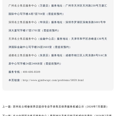
广州名士售后服务中心
（万菱店）服务地址：广州市天河区天河路230号万菱汇
海南省海口市龙华区金贸东路5号海口华润大厦B座17层1707室名士售后服务中心（需提前预约）
国际中心写字楼A塔7层704室（需提前预约）
河北省唐山市路南区新华东道100号万达广场写字楼A座10层1002室名士售后服务中心（需提前预约）
台州市椒江区东海大道1800号腾达中心东1幢20楼2002室名士售后服务中心（需提前预约）
深圳名士售后服务中心
（华润店）服务地址：深圳市罗湖区深南东路5001号华
呼和浩特市玉泉区大学西街70号华润万象城写字楼（鄂尔多斯大厦）23层2326室名士售后服务中心（需提前预约）
润大厦写字楼17层1701室（需提前预约）
兰州市七里河区西津西路16号兰州中心写字楼21层2102室名士售后服务中心（需提前预约）
天津名士售后服务中心
（金融中心店）服务地址：天津市和平区赤峰道136号天
重庆市解放碑渝中区民权路28号英利国际金融中心写字楼20层01室名士售后服务中心（需提前预约）
津国际金融中心写字楼26层2603室（需提前预约）
节假日正常营业！
成都名士售后服务中心
（东原店）服务地址：成都市锦江区人民东路6号SAC东
原中心写字楼24层2406B室（需提前预约）
服务专线：
400-606-8509
本页链接：
http://www.gjmbwxpt.com/problems/5859.html
上一篇:
苏州名士维修保养店提供专业手表售后保养服务权威公示（2026年7月最新）
下一篇:
名士中国官方售后服务中心｜最新地址及售后电话权威信息通告（2026年7月最