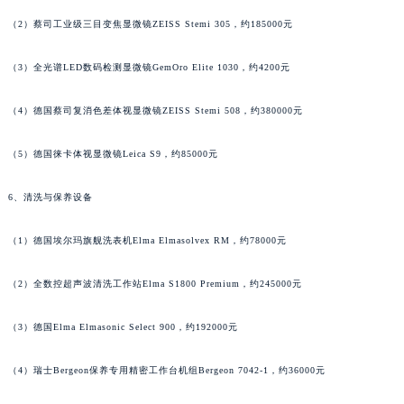
（2）蔡司工业级三目变焦显微镜ZEISS Stemi 305，约185000元
广西壮族自治区贺州市八步区城东街道灵峰南路名士售后服务中心（需提前预约）
广西壮族自治区来宾市兴宾区桂中大道名士售后服务中心（需提前预约）
（3）全光谱LED数码检测显微镜GemOro Elite 1030，约4200元
广西壮族自治区柳州市城中区中山中路名士售后服务中心（需提前预约）
广西壮族自治区钦州市钦南区金海湾东大街名士售后服务中心（需提前预约）
（4）德国蔡司复消色差体视显微镜ZEISS Stemi 508，约380000元
广西壮族自治区梧州市万秀区龙湖镇高旺路名士售后服务中心（需提前预约）
广西壮族自治区玉林市玉州区金玉路名士售后服务中心（需提前预约）
（5）德国徕卡体视显微镜Leica S9，约85000元
海南省儋州市儋州市那大镇兰洋北路名士售后服务中心（需提前预约）
6、清洗与保养设备
海南省东方市八所镇解放西路名士售后服务中心（需提前预约）
海南省琼海市嘉积镇东风路名士售后服务中心（需提前预约）
（1）德国埃尔玛旗舰洗表机Elma Elmasolvex RM，约78000元
海南省三沙市西沙区西沙群岛永兴岛北京路名士售后服务中心（需提前预约）
海南省三亚市吉阳区迎宾路名士售后服务中心（需提前预约）
（2）全数控超声波清洗工作站Elma S1800 Premium，约245000元
海南省万宁市万城镇解放路名士售后服务中心（需提前预约）
（3）德国Elma Elmasonic Select 900，约192000元
海南省文昌市文城镇教育东路名士售后服务中心（需提前预约）
海南省五指山市通什镇三月三大道名士售后服务中心（需提前预约）
（4）瑞士Bergeon保养专用精密工作台机组Bergeon 7042-1，约36000元
香港特别行政区尖沙咀区油尖旺区广东道名士售后服务中心（需提前预约）
香港特别行政区金钟区中西区金钟道名士售后服务中心（需提前预约）