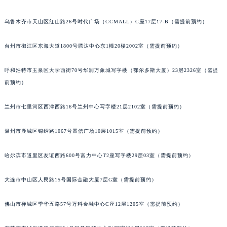
内蒙古自治区兴安盟市乌兰浩特市兴安大街名士售后服务中心（需提前预约）
乌鲁木齐市天山区红山路26号时代广场（CCMALL）C座17层17-B（需提前预约）
山西省大同市平城区迎宾街名士售后服务中心（需提前预约）
山西省晋城市城区黄华街名士售后服务中心（需提前预约）
台州市椒江区东海大道1800号腾达中心东1幢20楼2002室（需提前预约）
山西省晋中市榆次区顺城街名士售后服务中心（需提前预约）
呼和浩特市玉泉区大学西街70号华润万象城写字楼（鄂尔多斯大厦）23层2326室（需提
山西省临汾市尧都区解放路名士售后服务中心（需提前预约）
前预约）
山西省吕梁市离石区永宁中路与建设街交叉口名士售后服务中心（需提前预约）
山西省朔州市朔城区怡西路与鄯阳西街交汇处名士售后服务中心（需提前预约）
兰州市七里河区西津西路16号兰州中心写字楼21层2102室（需提前预约）
山西省忻州市忻府区和平东街与七一南路交叉口名士售后服务中心（需提前预约）
山西省阳泉市郊区平阳东街与新城大道交叉口名士售后服务中心（需提前预约）
温州市鹿城区锦绣路1067号置信广场10层1015室（需提前预约）
山西省运城市盐湖区河东街名士售后服务中心（需提前预约）
哈尔滨市道里区友谊西路600号富力中心T2座写字楼29层03室（需提前预约）
山西省长治市潞州区英雄中路名士售后服务中心（需提前预约）
山西省太原市迎泽区迎泽街道解放路15号亨得利名表维修授权店3楼名士售后服务中心（需提前预约）
大连市中山区人民路15号国际金融大厦7层G室（需提前预约）
天津市和平区赤峰道136号天津国际金融中心26层2603室名士售后服务中心（需提前预约）
安徽省安庆市迎江区人民路名士售后服务中心（需提前预约）
佛山市禅城区季华五路57号万科金融中心C座12层1205室（需提前预约）
安徽省蚌埠市蚌山区淮河路名士售后服务中心（需提前预约）
安徽省亳州市谯城区魏武大道名士售后服务中心（需提前预约）