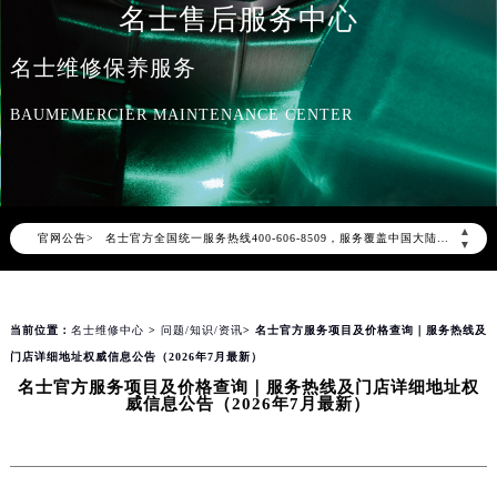
名士售后服务中心
名士维修保养服务
BAUMEMERCIER MAINTENANCE CENTER
2026年8月名士中国区售后服务网络优化升级公告
2026年8月名士全国官方售后客户服务热线：400-606-8509
名士官方全国统一服务热线400-606-8509，服务覆盖中国大陆、香港、澳门、台湾全部区域（非大陆需加拨“+86”）
▲
官网公告>
▼
2026年8月名士售后服务中心最新网点地址：
北京市朝阳区建国门外大街甲6号华熙国际中心写字楼D座11层1102室（北京总部）（需提前预约）
北京市东城区东长安街1号东方广场写字楼W3座6层602室（需提前预约）
当前位置：
名士维修中心
>
问题/知识/资讯
> 名士官方服务项目及价格查询｜服务热线及
天津市和平区赤峰道136号天津国际金融中心写字楼26层2603室（需提前预约）
门店详细地址权威信息公告（2026年7月最新）
上海市徐汇区虹桥路3号港汇中心写字楼2座37层3705室（需提前预约）
名士官方服务项目及价格查询｜服务热线及门店详细地址权
威信息公告（2026年7月最新）
上海市黄浦区南京东路299号宏伊国际广场写字楼8层806室（需提前预约）
南京市秦淮区中山南路1号（新街口）南京中心写字楼22层C1-1室（需提前预约）
常州市新北区龙锦路1590号现代传媒中心写字楼5号楼10层1008室（需提前预约）
徐州市鼓楼区淮海东路29号苏宁广场IFC国际金融中心写字楼35层3508室（需提前预约）