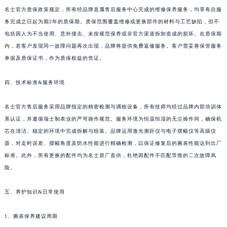
名士官方质保政策规定，所有经品牌直属售后服务中心完成的维修保养服务，均享有自服
贵州省安顺市西秀区中华南路名士售后服务中心（需提前预约）
务完成之日起为期2年的质保期。质保范围覆盖维修或更换部件的材料与工艺缺陷，但不
贵州省毕节市七星关区松山路名士售后服务中心（需提前预约）
包括因人为不当使用、意外撞击、未按规范保养或非官方渠道拆卸造成的损坏。在质保期
贵州省六盘水市钟山区钟山大道名士售后服务中心（需提前预约）
内，若客户发现同一故障问题再次出现，品牌将提供免费返修服务。客户需妥善保管服务
贵州省黔东南苗族侗族自治州凯里市北京西路名士售后服务中心（需提前预约）
单据及质保证书，作为质保权益的凭证。
贵州省黔西南布依族苗族自治州兴义市大道与桔香路交汇处名士售后服务中心（需提前预约）
四、技术标准&服务环境
贵州省铜仁市碧江区民主路名士售后服务中心（需提前预约）
贵州省遵义市红花岗区共青大道与嵩山路交叉口名士售后服务中心（需提前预约）
名士官方售后服务采用品牌指定的精密检测与调校设备，所有技师均经过品牌内部培训体
四川省阿坝州市马尔康市团结街名士售后服务中心（需提前预约）
系认证，并遵循瑞士制表业的严苛操作规范。服务环境为恒温恒湿的无尘操作间，确保机
四川省巴中市巴州区江北大道名士售后服务中心（需提前预约）
芯在清洁、稳定的环境中完成拆解与组装。品牌运用激光测距仪与电子摆幅仪等高级仪
四川省成都市锦江区人民东路6号SAC东原中心24层2406B室名士售后服务中心（需提前预约）
器，对走时误差、摆幅角度及防水性能进行精确检测，以保证修复后的腕表性能达到出厂
标准。此外，所有更换的配件均为名士原厂直供，杜绝因配件不匹配导致的二次故障风
四川省达州市通川区中心广场、老车坝名士售后服务中心（需提前预约）
险。
四川省德阳市旌阳区长江西路、南街名士售后服务中心（需提前预约）
四川省甘孜州市康定市情歌广场、箭炉街名士售后服务中心（需提前预约）
五、养护知识&日常使用
四川省广安市广安区建安南路名士售后服务中心（需提前预约）
四川省广元市利州区老城南北街、东大街名士售后服务中心（需提前预约）
1、腕表保养建议周期
四川省乐山市市中区嘉定中路名士售后服务中心（需提前预约）