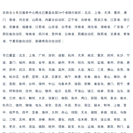
江西省九江市浔阳区浔阳路名士售后服务中心（需提前预约）
目前
名士售后
服务中心网点已覆盖全国34个省级行政区：北京、上海、天津、重庆、澳
江西省南昌市红谷滩新区红谷中大道998号绿地双子塔（中央广场）A1座办公楼14层1407室名士售后服务中心（需提前预约）
门、香港、河北省、山西省、内蒙古自治区、辽宁省、吉林省、黑龙江省、江苏省、浙江
江西省萍乡市安源区萍安北大道与康庄路交叉口名士售后服务中心（需提前预约）
省、安徽省、福建省、江西省、山东省、台湾省、河南省、湖北省、湖南省、广东省、广
江西省上饶市信州区滨江西路名士售后服务中心（需提前预约）
西壮族自治区、海南省、四川省、贵州省、云南省、西藏自治区、陕西省、甘肃省、青海
省、宁夏回族自治区、新疆维吾尔自治区；
江西省新余市渝水区北湖西路名士售后服务中心（需提前预约）
江西省宜春市袁州区中山中路名士售后服务中心（需提前预约）
市已覆盖：北京、上海、广州、深圳、成都、杭州、天津、南京、重庆、郑州、长沙、宁
江西省鹰潭市月湖区胜利东路名士售后服务中心（需提前预约）
波、厦门、福州、南昌、金华、嘉兴、扬州、常州、绍兴、徐州、盐城、泰州、济南、惠
山东省德州市德城区东风中路名士售后服务中心（需提前预约）
州、苏州、武汉、西安、青岛、无锡、温州、沈阳、大连、海口、三亚、佛山、东莞、珠
山东省东营市东营区济南路名士售后服务中心（需提前预约）
海、哈尔滨、合肥、昆明、太原、石家庄、南宁、南通、长春、烟台、唐山、廊坊、保
山东省济南市历下区经十路11111号华润中心写字楼（万象城）15层1508室名士售后服务中心（需提前预约）
定、贵阳、泉州、台州、湖州、中山、乌鲁木齐、洛阳、邯郸、秦皇岛、澳门、西宁、潍
坊、呼和浩特、沧州、鞍山、赣州、临沂、岳阳、平顶山、镇江、桂林、芜湖、汕头、淄
山东省济宁市任城区太白楼路名士售后服务中心（需提前预约）
博、兰州、银川、郴州、大庆、张家口、衡阳、焦作、周口、邵阳、亳州、新乡、衡水、
山东省莱芜市文化南路8号银座商城名表维修一楼名表维修名士售后服务中心（需提前预约）
牡丹江、德州、聊城、包头、淮安、宜昌、许昌、邢台、宿迁、丽水、蚌埠、上饶、晋
山东省临沂市兰山区解放路名士售后服务中心（需提前预约）
中、葫芦岛、四平、宜春、滁州、大同、舟山、绵阳、天水、德阳、承德、绥化、马鞍
山东省日照市东港区烟台路名士售后服务中心（需提前预约）
山、三明、滨州、黄冈、赤峰、荆州、通化、鸡西、佳木斯、黑河、连云港、阜阳、吉
山东省泰安市泰山区财源街道泰山大街名士售后服务中心（需提前预约）
安、枣庄、永州、清远、揭阳、梧州、渭南、延安、长治、运城、淮南、莆田、荆门、益
山东省威海市环翠区新威海路89号振华商厦一楼名表维修名士售后服务中心（需提前预约）