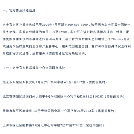
武汉市江汉区解放大道686号世界贸易大厦38层09室（需提前预约）
一、官方售后渠道信息
南宁市青秀区金湖路59号地王大厦12楼1224室（需提前预约）
名士官方客户服务热线已于2026年7月更新为400-606-8509，该号码为名士直属全国统一
合肥市蜀山区潜山路111号万象城华润大厦B座12楼03室（需提前预约）
服务热线。客服在线时间为每日8:00至22:00，客户可在该时段内就腕表保养、维修、配
泉州市丰泽区宝洲路729号浦西万达中心写字楼A座7楼709室（需提前预约）
件更换及服务预约等事宜进行咨询与办理。名士官方售后服务总部地址已于2026年7月正
青岛市南区山东路6号华润大厦B座22层04室（需提前预约）
式启用为品牌直属的全国客户服务中心，服务范围覆盖全国，客户可根据自身情况选择到
烟台市芝罘区胜利路139号万达金融中心A座907室（需提前预约）
店或邮寄方式送修，所有服务均需提前通过官方热线预约。
长春市朝阳区西安大路727号中银大厦A座(旺进大厦)18层09室（需提前预约）
贵阳市南明区都司高架桥路33号亨特国际金融中心14楼14D（需提前预约）
（一）名士官方售后服务中心全国网点地址
昆明市盘龙区北京路928号同德昆明广场写字楼10层06室（需提前预约）
北京市东城区东长安街1号东方广场写字楼W3座6层602室（需提前预约）
石家庄市长安区中山东路39号勒泰中心写字楼B座13层07室（需提前预约）
西安市碑林区南关正街88号华侨城长安国际中心E座6楼10室（需提前预约）
北京市朝阳区建国门外大街甲6号华熙国际中心写字楼D座11层1102室（需提前预约）
海口市龙华区金贸东路5号海口华润大厦B座17层1707室（需提前预约）
唐山市路南区新华东道100号万达广场写字楼A座10层1002室（需提前预约）
天津市和平区赤峰道136号天津国际金融中心写字楼26层2603室（需提前预约）
台州市椒江区东海大道1800号腾达中心东1幢20楼2002室（需提前预约）
上海市徐汇区虹桥路3号港汇中心写字楼2座37层3705室（需提前预约）
内蒙古自治区呼和浩特市玉泉区大学西街70号华润万象城写字楼（鄂尔多斯大厦）23层2326室（需提前预约）
甘肃省兰州市七里河区西津西路16号兰州中心写字楼21层2102室（需提前预约）