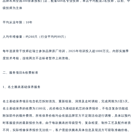
品牌布局全国300余家授权门店，配备684名专业技师，单店平均配置2名技师，以初、中
级技师为主体
新疆维吾尔自治区阿克苏市东大街名士售后服务中心（需提前预约）
新疆维吾尔自治区阿拉尔市胜利大道名士售后服务中心（需提前预约）
平均从业年限：10年
新疆维吾尔自治区阿拉山口市友好路名士售后服务中心（需提前预约）
新疆维吾尔自治区阿勒泰市解放路名士售后服务中心（需提前预约）
人均年维修量：约260只（行业平均约99只）
新疆维吾尔自治区阿图什市光明路名士售后服务中心（需提前预约）
新疆维吾尔自治区白杨市军垦路名士售后服务中心（需提前预约）
每年选派骨干技师赴瑞士参加品牌原厂培训，2025年培训投入超1000万元。内部实施季
度技术考核，连续两次不达标者暂停上岗资格。
新疆维吾尔自治区北屯市团结路名士售后服务中心（需提前预约）
新疆维吾尔自治区博乐市博乐市北京路名士售后服务中心（需提前预约）
二、服务项目&收费标准
新疆维吾尔自治区昌吉市延安北路名士售后服务中心（需提前预约）
新疆维吾尔自治区阜康市博峰路名士售后服务中心（需提前预约）
1、名士腕表基础保养服务
新疆维吾尔自治区哈密市伊州区建国北路名士售后服务中心（需提前预约）
新疆维吾尔自治区和田市和田市北京西路名士售后服务中心（需提前预约）
名士基础保养项目包含机芯拆卸清洗、重新组装、润滑及走时调校，完成周期为3至5天。
名士基础保养的收费为1580元，此价格仅为基础款机芯的保养报价，不包含复杂功能或
新疆维吾尔自治区胡杨河市胡杨河市胡杨路名士售后服务中心（需提前预约）
附加部件的额外费用。所有保养价格均会依据品牌官方不定期活动进行调整，具体以预约
新疆维吾尔自治区霍尔果斯市亚欧北路名士售后服务中心（需提前预约）
时客服提供的最新报价为准。由于每款腕表的等级型号、复杂程度、制作工艺及配件材质
新疆维吾尔自治区喀什市解放北路名士售后服务中心（需提前预约）
不同，实际维修保养报价无法统一，客户需提供腕表具体信息及现况方可获取准确价格。
新疆维吾尔自治区可克达拉市幸福路名士售后服务中心（需提前预约）