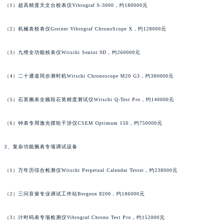
（1）超高精度天文台校表仪Vibrograf S-3000，约180000元
澳门特别行政区花地玛堂区关闸广场名士售后服务中心（需提前预约）
澳门特别行政区花王堂区大三巴商圈名士售后服务中心（需提前预约）
（2）机械表校表仪Greiner Vibrograf ChronoScope X，约128000元
澳门特别行政区嘉模堂区官也街名士售后服务中心（需提前预约）
（3）九维全功能校表仪Witschi Senior 9D，约260000元
澳门省路氹城市金光大道名士售后服务中心（需提前预约）
澳门特别行政区望德堂区塔石广场名士售后服务中心（需提前预约）
（4）二十通道同步测时机Witschi Chronoscope M20 G3，约380000元
福建省福州市鼓楼区五四路128-1号恒力城写字楼15层03室名士售后服务中心（需提前预约）
福建省厦门市思明区湖滨东路95号万象城华润大厦B座11层1104室名士售后服务中心（需提前预约）
（5）石英腕表全频段石英精度测试仪Witschi Q-Test Pro，约140000元
广东省潮州市潮安区新风路与潮汕路交汇处名士售后服务中心（需提前预约）
（6）钟表专用激光摆轮干涉仪CSEM Optimum 150，约750000元
广东省广州市天河区天河路230号万菱汇国际中心A塔7层704室名士售后服务中心（需提前预约）
广东省广州市越秀区环市东路371-375号世界贸易中心大厦南塔15层1507室名士售后服务中心（需提前预约）
2、复杂功能腕表专项调试设备
广东省河源市源城区越王大道名士售后服务中心（需提前预约）
广东省惠州市惠城区江北文昌一路7号华贸大厦1座30层3005室名士售后服务中心（需提前预约）
（1）万年历综合检测仪Witschi Perpetual Calendar Tester，约238000元
广东省江门市蓬江区广场西路名士售后服务中心（需提前预约）
广东省揭阳市榕城进贤门步行街名士售后服务中心（需提前预约）
（2）三问音簧专业调试工作站Bergeon 8200，约186000元
广东省茂名市电白区水东街道迎宾大道名士售后服务中心（需提前预约）
（3）计时码表专项检测仪Vibrograf Chrono Test Pro，约152000元
广东省梅州市梅江区金燕大道名士售后服务中心（需提前预约）