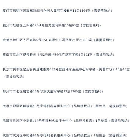
辽宁省营口市站前区市府路与渤海大街交叉口名士售后服务中心（需提前预约）
厦门市思明区湖滨东路95号华润大厦写字楼B座11层1104室（需提前预约）
辽宁省沈阳市沈河区中街路137号亨得利名表维修授权店1楼名士售后服务中心（需提前预约）
福州市鼓楼区五四路128-1号恒力城写字楼15层03室（需提前预约）
辽宁省沈阳市沈河区中街路83号亨得利名表维修授权店1楼名士售后服务中心（需提前预约）
北京市朝阳区建国门外大街甲6号华熙国际中心D座11层1102室名士售后服务中心（北京总部）（需提前预约）
成都市锦江区人民东路6号SAC东原中心写字楼24层2406B室（需提前预约）
北京市东城区东长安街1号王府井东方广场W3座6层602室名士售后服务中心（需提前预约）
河北省保定市竞秀区朝阳北大街北国先天下名士售后服务中心（需提前预约）
重庆市江北区观音桥步行街2号融恒时代广场写字楼9层902室（需提前预约）
内蒙古自治区阿拉善盟市左旗土尔扈特大街名士售后服务中心（需提前预约）
内蒙古自治区巴彦淖尔市临河区新华街名士售后服务中心（需提前预约）
长沙市芙蓉区定王台街道建湘路393号世茂环球金融中心写字楼（芙蓉广场）10层13室
（需提前预约）
内蒙古自治区包头市青山区幸福路甲3号王府井百货名表维修名士售后服务中心（需提前预约）
内蒙古自治区赤峰市红山区哈达街名士售后服务中心（需提前预约）
郑州市二七区铭功路10号华润大厦写字楼29层2905室（需提前预约）
内蒙古自治区鄂尔多斯市东胜区伊金霍洛街名士售后服务中心（需提前预约）
内蒙古自治区呼伦贝尔市海拉尔区中央街名士售后服务中心（需提前预约）
太原市迎泽区解放路15号亨得利名表服务中心（品牌授权店）3层整层（需提前预约）
内蒙古自治区通辽市科尔沁区明仁大街名士售后服务中心（需提前预约）
内蒙古自治区乌海市海勃湾区人民南路名士售后服务中心（需提前预约）
沈阳市沈河区中街路137号亨得利名表服务中心（品牌授权店）1层整层（需提前预约）
内蒙古自治区乌兰察布市集宁区恩和大街名士售后服务中心（需提前预约）
沈阳市沈河区中街路83号亨得利名表服务中心（品牌授权店）1层整层（需提前预约）
内蒙古自治区锡林郭勒盟市锡林浩特市光明街与额尔敦路交叉口名士售后服务中心（需提前预约）