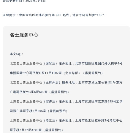
最后更新时间：2026年7月8日
广东省佛山市禅城区季华五路57号万科金融中心C座12层1205室名士售后服务中心（需提前预约）
温馨提示：中国大陆以外地区拨打本 400 热线，请在号码前加拨“+86”。
广东省东莞市东城街道鸿福东路1号民盈国贸中心T1写字楼9层907室名士售后服务中心（需提前预约）
江苏省无锡市梁溪区人民中路139号恒隆广场写字楼1座11层1104室名士售后服务中心（需提前预约）
江苏省南通市崇川区工农路57号圆融广场写字楼16层1603室名士售后服务中心（需提前预约）
名士服务中心
江苏省苏州市苏州工业园区 星港街199号苏州中心办公楼C座22层08室名士售后服务中心（需提前预约）
湖北省武汉市江汉区解放大道686号世界贸易大厦38层09室名士售后服务中心（需提前预约）
本文tag：
广西省南宁市青秀区金湖路59号地王大厦12楼1224室名士售后服务中心（需提前预约）
北京名士售后服务中心
（国贸店）服务地址：北京市朝阳区建国门外大街甲6号
安徽省合肥市蜀山区潜山路111号万象城华润大厦B座12楼03室名士售后服务中心（需提前预约）
华熙国际中心写字楼D座11层1102室（北京总部）（需提前预约）
福建省泉州市丰泽区宝洲路729号浦西万达中心写字楼A座7楼709室名士售后服务中心（需提前预约）
北京名士售后服务中心
（王府井店）服务地址：北京市东城区东长安街1号东方
山东省青岛市南区山东路6号华润大厦B座22层04室名士售后服务中心（需提前预约）
山东省烟台市芝罘区胜利路139号万达金融中心A座907室名士售后服务中心（需提前预约）
广场写字楼W3座6层602室（需提前预约）
吉林省长春市朝阳区西安大路727号中银大厦A座(旺进大厦)18层09室名士售后服务中心（需提前预约）
上海名士售后服务中心
（宏伊店）服务地址：上海市黄浦区南京东路299号宏伊
贵州省贵阳市南明区都司高架桥路33号亨特国际金融中心14楼14D名士售后服务中心（需提前预约）
国际广场写字楼8层806室（需提前预约）
云南省昆明市盘龙区北京路928号同德昆明广场写字楼10层06室名士售后服务中心（需提前预约）
上海名士售后服务中心
（港汇店）服务地址：上海市徐汇区虹桥路3号港汇中心
河北省石家庄市长安区中山东路39号勒泰中心写字楼B座13层07室名士售后服务中心（需提前预约）
写字楼2座37层3705室（需提前预约）
陕西省西安市碑林区南关正街88号华侨城长安国际中心E座6楼10室名士售后服务中心（需提前预约）