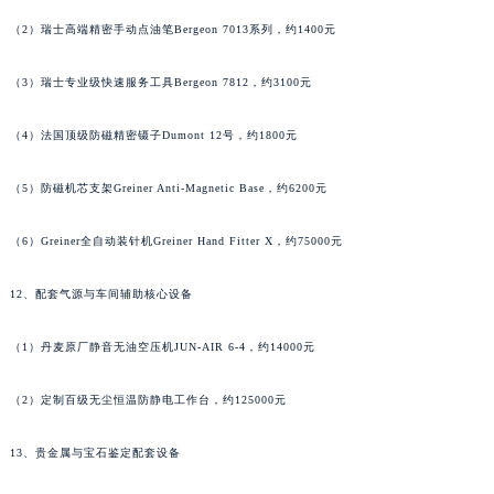
（2）瑞士高端精密手动点油笔Bergeon 7013系列，约1400元
湖南省郴州市北湖区国庆北路名士售后服务中心（需提前预约）
湖南省衡阳市雁峰区解放路名士售后服务中心（需提前预约）
（3）瑞士专业级快速服务工具Bergeon 7812，约3100元
湖南省怀化市鹤城区迎丰中路名士售后服务中心（需提前预约）
湖南省娄底市娄星区长青街名士售后服务中心（需提前预约）
（4）法国顶级防磁精密镊子Dumont 12号，约1800元
湖南省邵阳市双清区东风路名士售后服务中心（需提前预约）
湖南省湘潭市雨湖区莲城大道名士售后服务中心（需提前预约）
（5）防磁机芯支架Greiner Anti-Magnetic Base，约6200元
湖南省益阳市赫山区桃花仑路名士售后服务中心（需提前预约）
（6）Greiner全自动装针机Greiner Hand Fitter X，约75000元
湖南省永州市冷水滩区永州大道与中兴路交叉口名士售后服务中心（需提前预约）
湖南省岳阳市岳阳楼区东茅岭路名士售后服务中心（需提前预约）
12、配套气源与车间辅助核心设备
湖南省张家界市永定区解放路名士售后服务中心（需提前预约）
湖南省长沙市芙蓉区建湘路393号世茂环球金融中心写字楼10层1013室名士售后服务中心（需提前预约）
（1）丹麦原厂静音无油空压机JUN-AIR 6-4，约14000元
湖南省株洲市芦淞区建设南路名士售后服务中心（需提前预约）
（2）定制百级无尘恒温防静电工作台，约125000元
甘肃省白银市白银区北京路名士售后服务中心（需提前预约）
甘肃省定西市安定区解放路名士售后服务中心（需提前预约）
13、贵金属与宝石鉴定配套设备
甘肃省敦煌市沙州镇阳关中路名士售后服务中心（需提前预约）
甘肃省合作市人民街名士售后服务中心（需提前预约）