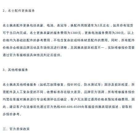
新疆维吾尔自治区克拉玛依市克拉玛依区友谊路名士售后服务中心（需提前预约）
2、
名士配件更换服务
新疆维吾尔自治区库车市库车市文化东路名士售后服务中心（需提前预约）
名士腕表配件更换包括表蒙、电池、表冠等，换配件周期通常为3天左右，如库存有现货
新疆维吾尔自治区库尔勒市库尔勒市人民东路名士售后服务中心（需提前预约）
可于当日内完成。名士更换表蒙的服务费用为1380元，更换电池服务费用为280元。以上
新疆维吾尔自治区奎屯市团结西街名士售后服务中心（需提前预约）
价格均为基础款配件的参考费用，不包含复杂款或特殊材质配件的费用。同时，所有配件
新疆维吾尔自治区昆玉市昆泉街名士售后服务中心（需提前预约）
价格亦会根据品牌活动及市场情况进行调整，且因腕表损坏程度不一，实际维修报价需要
新疆维吾尔自治区沙湾市三道河子镇世纪大道南路名士售后服务中心（需提前预约）
通过官方客服根据具体情况判定后提供。
新疆维吾尔自治区石河子市北二路名士售后服务中心（需提前预约）
新疆维吾尔自治区双河市光明路名士售后服务中心（需提前预约）
3、其他维修服务
新疆维吾尔自治区塔城市塔城地区闻琴路名士售后服务中心（需提前预约）
名士腕表其他维修服务（如机芯故障修复、指针对位、防水测试等）因涉及损坏程度、所
新疆维吾尔自治区铁门关市兴疆路名士售后服务中心（需提前预约）
需配件及人工复杂度的不同，收费标准存在较大差异。品牌官方强调，所有维修服务报价
新疆维吾尔自治区图木舒克市图木舒克市中兴街名士售后服务中心（需提前预约）
均需在客服对腕表进行专业检测评估后确定，客户无法通过通用价格表预知准确费用。因
新疆维吾尔自治区吐鲁番市高昌区文化中路文化中路名士售后服务中心（需提前预约）
此，建议客户在送修前先通过官方热线400-606-8509向客服提供腕表现状描述，获取初
新疆维吾尔自治区乌苏市乌鲁木齐北路名士售后服务中心（需提前预约）
步报价参考。
新疆维吾尔自治区五家渠市长征西街名士售后服务中心（需提前预约）
三、官方质保政策
新疆维吾尔自治区新星市东风路名士售后服务中心（需提前预约）
新疆维吾尔自治区伊宁市解放西路名士售后服务中心（需提前预约）