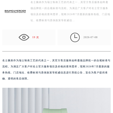
名士腕表作为瑞士制表工艺的代表之一，其官方售后服务始终遵
扬州市邗江区国展路29号星耀天地写字楼1号楼18层1803室（需提前预约）
循品牌统一的合规标准与流程。为满足广大客户对名士官方服务
盐城市盐都区世纪大道5号盐城金融城写字楼1号楼16层1604室（需提前预约）
项目及价格的查询需求，现将2026年7月最新的服务热线、门店地
址、收费标准与质保政策等权威信…
泰州市海陵区永定东路399号置地商务中心东塔写字楼（华润万象城）17层1706室（需提前预约）
宁波市江北区大闸南路500号来福士广场办公楼20层2009室（需提前预约）

杭州市上城区钱江路1366号华润大厦写字楼A座5层503-5室（需提前预约）
19 次
2026-07-08
金华市金东区东市南街777号金华万达广场写字楼4号楼22层2209室（需提前预约）
绍兴市越城区胜利东路379号世茂天际中心写字楼8层805室（需提前预约）
嘉兴市南湖区广益路705号嘉兴世界贸易中心写字楼A座13层1304室（需提前预约）
名士腕表作为瑞士制表工艺的代表之一，其官方售后服务始终遵循品牌统一的合规标准与
南昌市红谷滩新区红谷中大道998号绿地双子塔（中央广场）A1座办公楼14层07室（需提前预约）
流程。为满足广大客户对名士官方服务项目及价格的查询需求，现将2026年7月最新的服
济南市历下区经十路11111号华润中心写字楼（万象城）15层1508室（需提前预约）
务热线、门店地址、收费标准与质保政策等权威信息进行系统公告，旨在为客户提供准
广州市天河区天河路230号万菱汇国际中心写字楼A塔7层704室（需提前预约）
确、透明的售后保障。
广州市越秀区环市东路371-375号世界贸易中心大厦南塔写字楼15层07室（需提前预约）
深圳市罗湖区深南东路5001号华润大厦写字楼17层1701室（需提前预约）
惠州市惠城区江北文昌一路7号华贸大厦写字楼1座30层05室（需提前预约）
厦门市思明区湖滨东路95号华润大厦写字楼B座11层1104室（需提前预约）
福州市鼓楼区五四路128-1号恒力城写字楼15层03室（需提前预约）