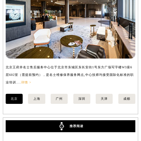
北京王府井名士售后服务中心位于北京市东城区东长安街1号东方广场写字楼W3座6
上
层602室（需提前预约），是名士维修保养服务网点,中心技师均接受国际化标准的职
（
业培训....
详情 >
训..
北京
上海
广州
深圳
天津
成都
推荐阅读