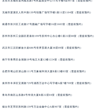
东莞市东城街道鸿福东路1号民盈国贸中心T1写字楼9层907室（需提前预约）
安徽省池州市贵池区长江路名士售后服务中心（需提前预约）
无锡市梁溪区人民中路139号恒隆广场写字楼1座11层1104室（需提前预约）
安徽省滁州市琅琊区南谯北路名士售后服务中心（需提前预约）
安徽省阜阳市颍州区颍州北路名士售后服务中心（需提前预约）
南通市崇川区工农路57号圆融广场写字楼16层1603室（需提前预约）
安徽省淮北市相山区淮海路名士售后服务中心（需提前预约）
安徽省淮南市田家庵区国庆中路名士售后服务中心（需提前预约）
苏州市苏州工业园区星港街199号苏州中心办公楼C座22层08室（需提前预约）
安徽省黄山市屯溪区黄山西路名士售后服务中心（需提前预约）
武汉市江汉区解放大道686号世界贸易大厦38层09室（需提前预约）
安徽省六安市金安区解放中路名士售后服务中心（需提前预约）
安徽省马鞍山市雨山区湖南西路名士售后服务中心（需提前预约）
南宁市青秀区金湖路59号地王大厦12楼1224室（需提前预约）
安徽省宿州市埇桥区人民中路名士售后服务中心（需提前预约）
安徽省铜陵市铜官区石城大道名士售后服务中心（需提前预约）
合肥市蜀山区潜山路111号万象城华润大厦B座12楼03室（需提前预约）
安徽省芜湖市镜湖区中山路步行街名士售后服务中心（需提前预约）
安徽省宣城市宣州区叠嶂西路名士售后服务中心（需提前预约）
泉州市丰泽区宝洲路729号浦西万达中心写字楼A座7楼709室（需提前预约）
福建省龙岩市新罗区九一南路名士售后服务中心（需提前预约）
青岛市南区山东路6号华润大厦B座22层04室（需提前预约）
福建省南平市建阳区人民西路名士售后服务中心（需提前预约）
福建省宁德市蕉城区天湖东路名士售后服务中心（需提前预约）
烟台市芝罘区胜利路139号万达金融中心A座907室（需提前预约）
福建省莆田市城厢区霞林街道荔华东大道名士售后服务中心（需提前预约）