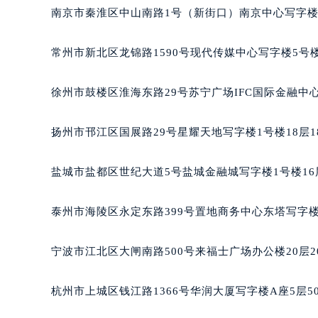
重庆市解放碑渝中区民权路28号英利
南京市秦淮区中山南路1号（新街口）南京中心写字楼2
黑龙江省大庆市萨尔图区会战大街名
黑龙江省鹤岗市向阳区红军路名士售
常州市新北区龙锦路1590号现代传媒中心写字楼5号楼
黑龙江省黑河市爱辉区中央街名士售
黑龙江省鸡西市鸡冠区红军路名士售
徐州市鼓楼区淮海东路29号苏宁广场IFC国际金融中心
黑龙江省佳木斯市向阳区长安路名士
黑龙江省牡丹江市东安区太平路名士
扬州市邗江区国展路29号星耀天地写字楼1号楼18层1
黑龙江省七台河市桃山区大同街名士
黑龙江省齐齐哈尔市龙沙区龙华路名
盐城市盐都区世纪大道5号盐城金融城写字楼1号楼16
黑龙江省双鸭山市尖山区新兴大街名
黑龙江省绥化市北林区新华街与康庄
泰州市海陵区永定东路399号置地商务中心东塔写字楼
黑龙江省伊春市伊美区通河路名士售
吉林省白城市洮北区明仁南街名士售
宁波市江北区大闸南路500号来福士广场办公楼20层2
吉林省白山市浑江区浑江大街名士售
吉林省吉林市船营区河南街名士售后
杭州市上城区钱江路1366号华润大厦写字楼A座5层5
吉林省辽源市龙山区人民大街名士售