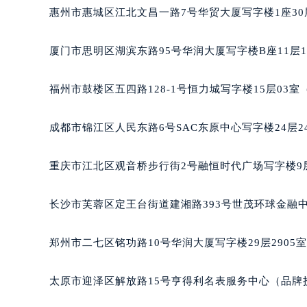
辽宁省营口市站前区市府路与渤海大
惠州市惠城区江北文昌一路7号华贸大厦写字楼1座30
辽宁省沈阳市沈河区中街路137号亨
辽宁省沈阳市沈河区中街路83号亨
厦门市思明区湖滨东路95号华润大厦写字楼B座11层1
北京市朝阳区建国门外大街甲6号华熙
北京市东城区东长安街1号王府井东方
福州市鼓楼区五四路128-1号恒力城写字楼15层03
河北省保定市竞秀区朝阳北大街北国
内蒙古自治区阿拉善盟市左旗土尔扈
成都市锦江区人民东路6号SAC东原中心写字楼24层2
内蒙古自治区巴彦淖尔市临河区新华
内蒙古自治区包头市青山区幸福路甲
重庆市江北区观音桥步行街2号融恒时代广场写字楼9层
内蒙古自治区赤峰市红山区哈达街名
内蒙古自治区鄂尔多斯市东胜区伊金
长沙市芙蓉区定王台街道建湘路393号世茂环球金融中
内蒙古自治区呼伦贝尔市海拉尔区中
内蒙古自治区通辽市科尔沁区明仁大
郑州市二七区铭功路10号华润大厦写字楼29层2905
内蒙古自治区乌海市海勃湾区人民南
内蒙古自治区乌兰察布市集宁区恩和
太原市迎泽区解放路15号亨得利名表服务中心（品牌
内蒙古自治区锡林郭勒盟市锡林浩特