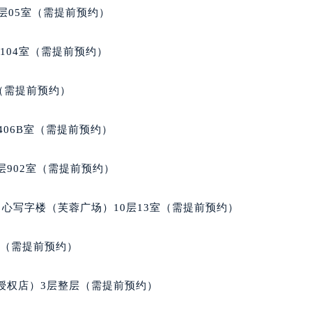
街交叉口名士售后服务中心（需提前预约）
层05室（需提前预约）
得利名表维修授权店1楼名士售后服务中心（需提前预约）
得利名表维修授权店1楼名士售后服务中心（需提前预约）
104室（需提前预约）
国际中心D座11层1102室名士售后服务中心（北京总部）（需
广场W3座6层602室名士售后服务中心（需提前预约）
室（需提前预约）
先天下名士售后服务中心（需提前预约）
特大街名士售后服务中心（需提前预约）
406B室（需提前预约）
街名士售后服务中心（需提前预约）
3号王府井百货名表维修名士售后服务中心（需提前预约）
902室（需提前预约）
士售后服务中心（需提前预约）
霍洛街名士售后服务中心（需提前预约）
心写字楼（芙蓉广场）10层13室（需提前预约）
央街名士售后服务中心（需提前预约）
街名士售后服务中心（需提前预约）
室（需提前预约）
路名士售后服务中心（需提前预约）
大街名士售后服务中心（需提前预约）
授权店）3层整层（需提前预约）
市光明街与额尔敦路交叉口名士售后服务中心（需提前预约）