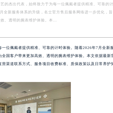
楼1号楼18层1803室（需提前预约）
工艺的杰出代表，始终致力于为每一位佩戴者提供精准、可靠的
字楼1号楼16层1604室（需提前预约）
年7月全新服务体系的升级，名士官方售后服务网络进一步优化，
务中心东塔写字楼（华润万象城）17层1706室（需提前预约）
场办公楼20层2009室（需提前预约）
高效、透明的腕表维护体验。本…
写字楼A座5层503-5室（需提前预约）
广场写字楼4号楼22层2209室（需提前预约）
际中心写字楼8层805室（需提前预约）
一位佩戴者提供精准、可靠的计时体验。随着2026年7月全新
易中心写字楼A座13层1304室（需提前预约）
绿地双子塔（中央广场）A1座办公楼14层07室（需提前预约）
为全国客户带来更加高效、透明的腕表维护体验。本文依据最新
心写字楼（万象城）15层1508室（需提前预约）
直营渠道联系方式、服务项目收费标准、质保政策以及日常养护
际中心写字楼A塔7层704室（需提前预约）
世界贸易中心大厦南塔写字楼15层07室（需提前预约）
厦写字楼17层1701室（需提前预约）
厦写字楼1座30层05室（需提前预约）
字楼B座11层1104室（需提前预约）
写字楼15层03室（需提前预约）