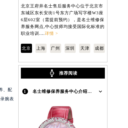
北京王府井名士售后服务中心位于北京市
上海名士售
东城区东长安街1号东方广场写字楼W3座
虹桥路3号港
）
6层602室（需提前预约），是名士维修保
室（需提前
养服务网点,中心技师均接受国际化标准的
网点,中心
职业培训....
详情 >
训....
详情 
北京
上海
广州
深圳
天津
成都
推荐阅读
保养、配
1
名士维修保养服务中心介绍 | BaumeMercier
记录腕表