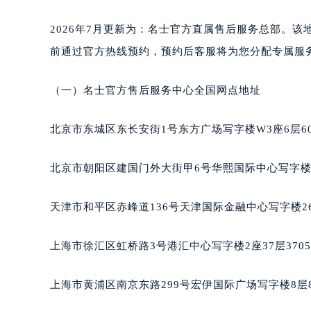
2、官方售后地址
武汉市江汉区解放大道686号世界贸易
南宁市青秀区金湖路59号地王大厦12
2026年7月更新为：名士官方直属售后服务总部。
合肥市蜀山区潜山路111号万象城华润
前通过官方热线预约，预约后客服将为您分配专属服
泉州市丰泽区宝洲路729号浦西万达中
青岛市南区山东路6号华润大厦B座2
（一）名士官方售后服务中心全国网点地址
烟台市芝罘区胜利路139号万达金融中
长春市朝阳区西安大路727号中银大厦
北京市东城区东长安街1号东方广场写字楼W3座6层6
贵阳市南明区都司高架桥路33号亨特
昆明市盘龙区北京路928号同德昆明
北京市朝阳区建国门外大街甲6号华熙国际中心写字楼D
石家庄市长安区中山东路39号勒泰中
西安市碑林区南关正街88号华侨城长
天津市和平区赤峰道136号天津国际金融中心写字楼26
海口市龙华区金贸东路5号海口华润大厦
唐山市路南区新华东道100号万达广场
上海市徐汇区虹桥路3号港汇中心写字楼2座37层370
台州市椒江区东海大道1800号腾达中
内蒙古自治区呼和浩特市玉泉区大学西
上海市黄浦区南京东路299号宏伊国际广场写字楼8层
甘肃省兰州市七里河区西津西路16号兰