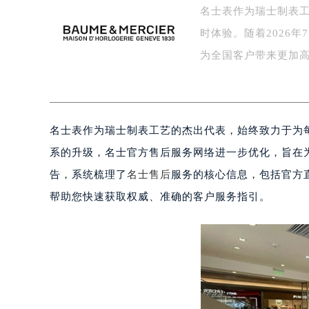
扬州市邗江区国展路29号星耀天地写字
名士表作为瑞士制表
盐城市盐都区世纪大道5号盐城金融城写
时体验。随着2026
泰州市海陵区永定东路399号置地商
宁波市江北区大闸南路500号来福士广
为全国客户带来更加
杭州市上城区钱江路1366号华润大厦
金华市金东区东市南街777号金华万达
绍兴市越城区胜利东路379号世茂天
名士表作为瑞士制表工艺的杰出代表，始终致力于为每
嘉兴市南湖区广益路705号嘉兴世界贸
南昌市红谷滩新区红谷中大道998号
系的升级，名士官方售后服务网络进一步优化，旨在
济南市历下区经十路11111号华润中
告，系统梳理了
名士售后
服务的核心信息，包括官方
广州市天河区天河路230号万菱汇国
帮助您快速获取权威、准确的客户服务指引。
广州市越秀区环市东路371-375号
深圳市罗湖区深南东路5001号华润大
惠州市惠城区江北文昌一路7号华贸大
厦门市思明区湖滨东路95号华润大厦写
福州市鼓楼区五四路128-1号恒力城