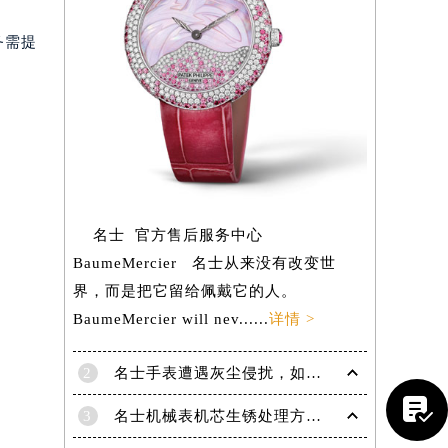
务需提
名士 官方售后服务中心
BaumeMercier 名士从来没有改变世
界，而是把它留给佩戴它的人。
BaumeMercier will nev......
详情 >
2
名士手表遭遇灰尘侵扰，如何高效清除维护

提前预约）
3
名士机械表机芯生锈处理方法推荐