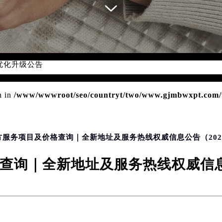
优化升级公告
：400-606-8509
6-8509，服务覆盖中国大陆、香港、澳门、台湾全部区域（非大陆需
n in
/www/wwwroot/seo/countryt/two/www.gjmbwxpt.com/w
点地址：
国际中心写字楼D座11层1102室（北京总部）（需提前预约）
字楼W3座6层602室（需提前预约）
融中心写字楼26层2603室（需提前预约）
方服务项目及价格查询｜全新地址及服务热线权威信息公告（202
2座37层3705室（需提前预约）
查询｜全新地址及服务热线权威信息公
际广场写字楼8层806室（需提前预约）
南京中心写字楼22层C1-1室（需提前预约）
中心写字楼5号楼10层1008室（需提前预约）
FC国际金融中心写字楼35层3508室（需提前预约）