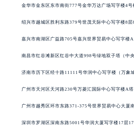
吉林省梅河口市新华街道梅河大街名
金华市金东区东市南街777号金华万达广场写字楼4号楼
吉林省四平市铁东区紫气大路与南九
吉林省松原市宁江区五环大街名士售
绍兴市越城区胜利东路379号世茂天际中心写字楼8层
吉林省通化市东昌区环通乡江南大街
吉林省延边市延吉市解放路名士售后
嘉兴市南湖区广益路705号嘉兴世界贸易中心写字楼A座
辽宁省鞍山市铁东区站前街名士售后
辽宁省本溪市平山区胜利路名士售后
南昌市红谷滩新区红谷中大道998号绿地双子塔（中央
辽宁省朝阳市双塔区新华路名士售后
辽宁省丹东市振兴区七经街名士售后
济南市历下区经十路11111号华润中心写字楼（万象城
辽宁省抚顺市新抚区东一路名士售后
辽宁省阜新市海州区解放大街名士售
广州市天河区天河路230号万菱汇国际中心写字楼A塔
辽宁省葫芦岛市连山区中央路名士售
辽宁省锦州市古塔区中央大街名士售
广州市越秀区环市东路371-375号世界贸易中心大厦
辽宁省辽阳市白塔区新运大街名士售
辽宁省盘锦市兴隆台区石油大街名士
深圳市罗湖区深南东路5001号华润大厦写字楼17层1
辽宁省铁岭市银州区南马路名士售后