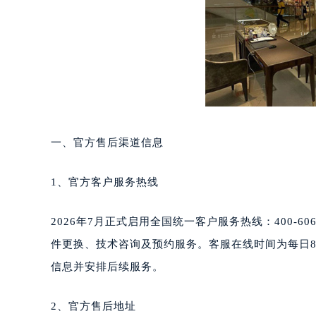
成都市锦江区人民东路6号SAC东原中
重庆市江北区观音桥步行街2号融恒时
长沙市芙蓉区定王台街道建湘路393
郑州市二七区铭功路10号华润大厦写字
太原市迎泽区解放路15号亨得利名
沈阳市沈河区中街路137号亨得利名
沈阳市沈河区中街路83号亨得利名
乌鲁木齐市天山区红山路26号时代广场
一、官方售后渠道信息
温州市鹿城区锦绣路1067号置信广场
哈尔滨市道里区友谊西路600号富力中
1、官方客户服务热线
大连市中山区人民路15号国际金融大
佛山市禅城区季华五路57号万科金融中
2026年7月正式启用全国统一客户服务热线：400-
东莞市东城街道鸿福东路1号民盈国贸
件更换、技术咨询及预约服务。客服在线时间为每日8:
无锡市梁溪区人民中路139号恒隆广场
信息并安排后续服务。
南通市崇川区工农路57号圆融广场写字
苏州市苏州工业园区星港街199号苏州