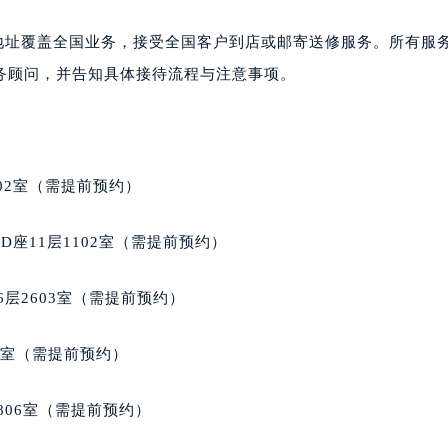
大厦38层09室（需提前预约）
楼1224室（需提前预约）
该地址覆盖全国业务，接受全国客户到店或邮寄送修服务。所有服
大厦B座12楼03室（需提前预约）
务顾问，并告知具体接待流程与注意事项。
心写字楼A座7楼709室（需提前预约）
2层04室（需提前预约）
心A座907室（需提前预约）
A座(旺进大厦)18层09室（需提前预约）
02室（需提前预约）
国际金融中心14楼14D（需提前预约）
广场写字楼10层06室（需提前预约）
座11层1102室（需提前预约）
心写字楼B座13层07室（需提前预约）
安国际中心E座6楼10室（需提前预约）
层2603室（需提前预约）
B座17层1707室（需提前预约）
写字楼A座10层1002室（需提前预约）
5室（需提前预约）
心东1幢20楼2002室（需提前预约）
街70号华润万象城写字楼（鄂尔多斯大厦）23层2326室（需
806室（需提前预约）
州中心写字楼21层2102室（需提前预约）