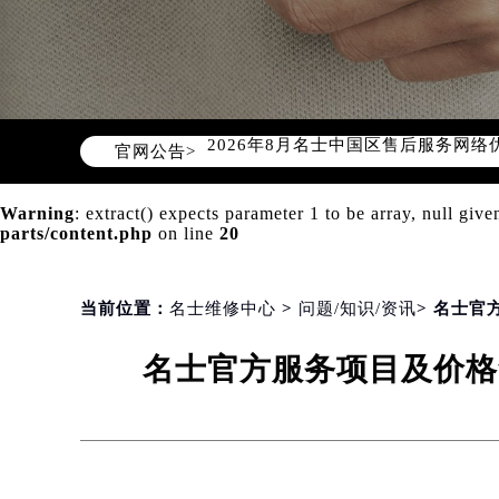
2026年8月名士中国区售后服务网络
官网公告>
2026年8月名士全国官方售后客户服务热线
名士官方全国统一服务热线400-60
Warning
: extract() expects parameter 1 to be array, null give
2026年8月名士售后服务中心最新网
parts/content.php
on line
20
北京市朝阳区建国门外大街甲6号华熙
北京市东城区东长安街1号东方广场写
天津市和平区赤峰道136号天津国际金
当前位置：
名士维修中心
>
问题/知识/资讯
> 名士官
上海市徐汇区虹桥路3号港汇中心写字楼
名士官方服务项目及价格
上海市黄浦区南京东路299号宏伊国
南京市秦淮区中山南路1号（新街口）
常州市新北区龙锦路1590号现代传媒
徐州市鼓楼区淮海东路29号苏宁广场I