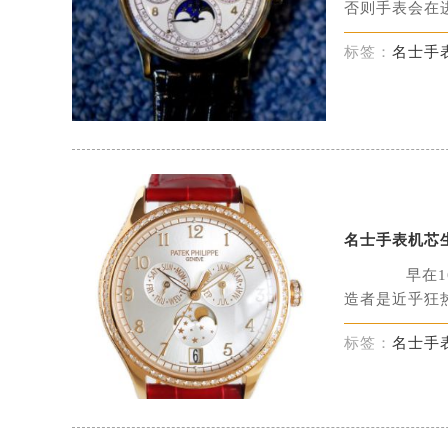
名士维修
否则手表会在进
标签：
名士手
名士手表机芯
早在16
造者是近乎狂热
标签：
名士手