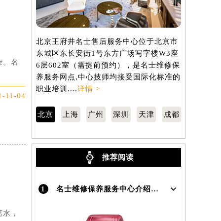
北京王府井名士售后服务中心位于北京市
上海名士售
东城区东长安街1号东方广场写字楼W3座
虹桥路3号港
杂。名
6层602室（需提前预约），是名士维修保
室（需提前
养服务网点,中心技师均接受国际化标准的
网点,中心
职业培训....
详情 >
训....
详情 
1-11-04
北京
上海
广州
深圳
天津
成都
推荐阅读
1
名士维修保养服务中心介绍 | BaumeMercier