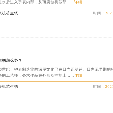
中心分享：“名士手表机芯如何除锈？”手表在正常使用时必须远
水后进入手表内部，从而腐蚀机芯部......
详细
表机芯生锈
时间：
202
生锈怎么办？
世纪，钟表制造业的深厚文化已在日内瓦萌芽。日内瓦早期的
的工艺师，务求作品在外形及性能上......
详细
表机芯生锈
时间：
202