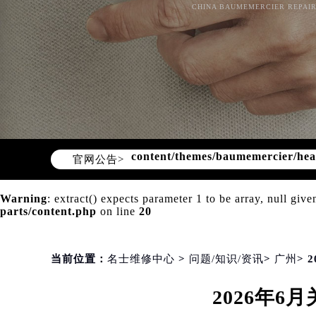
CHINA BAUMEMERCIER REPAIR
Warning
: Invalid argument supplie
content/themes/baumemercier/he
官网公告>
Warning
: extract() expects parameter 1 to be array, null give
parts/content.php
on line
20
当前位置：
名士维修中心
>
问题/知识/资讯
>
广州
>
2026年