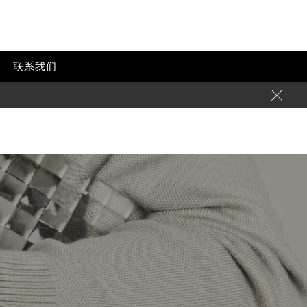
p-content/themes/baumemercier/header.php
on line
24
tent/themes/baumemercier/header.php
on line
32
联系我们
