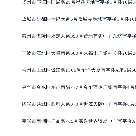
扬州市邗江区国展路29号星耀天地写字楼1号楼18层1
盐城市盐都区世纪大道5号盐城金融城写字楼1号楼16
泰州市海陵区永定东路399号置地商务中心东塔写字楼
宁波市江北区大闸南路500号来福士广场办公楼20层2
杭州市上城区钱江路1366号华润大厦写字楼A座5层5
金华市金东区东市南街777号金华万达广场写字楼4号楼
绍兴市越城区胜利东路379号世茂天际中心写字楼8层
嘉兴市南湖区广益路705号嘉兴世界贸易中心写字楼A座