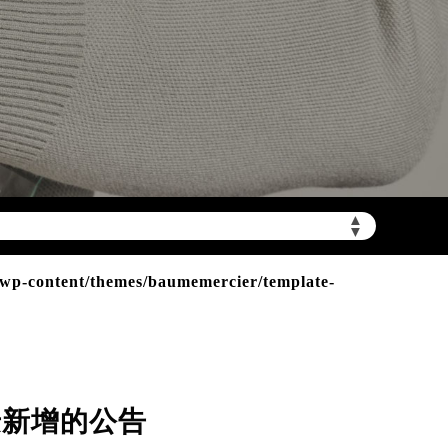
mbwxpt.com/wp-
▲
▼
p-content/themes/baumemercier/template-
迁新增的公告