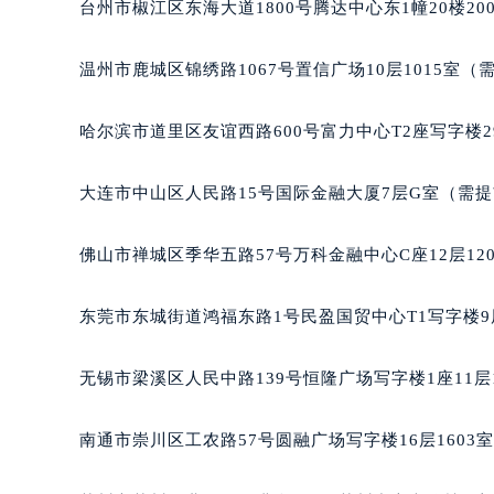
台州市椒江区东海大道1800号腾达中心东1幢20楼20
温州市鹿城区锦绣路1067号置信广场10层1015室（
哈尔滨市道里区友谊西路600号富力中心T2座写字楼2
大连市中山区人民路15号国际金融大厦7层G室（需
佛山市禅城区季华五路57号万科金融中心C座12层12
东莞市东城街道鸿福东路1号民盈国贸中心T1写字楼9
无锡市梁溪区人民中路139号恒隆广场写字楼1座11层
南通市崇川区工农路57号圆融广场写字楼16层1603