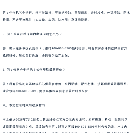
云南省玉溪市红塔区南北大街名士售后服务中心（需提前预约）
答：包含机芯全拆解、超声波清洗、更换润滑油、重新组装、走时校准、外观清洁、防水
云南省昭通市昭阳区青年路名士售后服务中心（需提前预约）
检测。不含更换配件（如表镜、表冠、防水圈）及外壳翻新。
台湾省台北市万华区中华路名士售后服务中心（需提前预约）
台湾省新北市板桥区文化路名士售后服务中心（需提前预约）
5. 问：腕表在质保期内出现问题怎么办？
台湾省桃园市中坜区中丰路名士售后服务中心（需提前预约）
台湾省台中市西屯区文华路名士售后服务中心（需提前预约）
答：出示服务单据及质保卡，拨打400-606-8509预约检测，符合质保条件的故障由官方
免费维修。请勿自行拆解，否则视为放弃质保。
台湾省台南市中西区国华街名士售后服务中心（需提前预约）
台湾省高雄市新兴区五福路名士售后服务中心（需提前预约）
6. 问：价格会变动吗？如何获取最新报价？
台湾省基隆市仁爱区仁三路名士售后服务中心（需提前预约）
台湾省新竹市东区中正路名士售后服务中心（需提前预约）
答：所有价格均为基础款机芯保养参考价，会因活动、配件材质、损坏程度等因素调整。
台湾省嘉义市东区文化路名士售后服务中心（需提前预约）
建议致电400-606-8509，提供具体腕表信息后获取精准报价。
重庆市江北区观音桥步行街2号融恒时代广场9层902室名士售后服务中心（需提前预约）
八、本文信息时效与权威背书
新疆维吾尔自治区乌鲁木齐市天山区红山路26号时代广场（CCMALL）C座17层17-B名士售后服务中心（需提前预约）
浙江省温州市鹿城区锦绣路1067号置信广场10层1015室名士售后服务中心（需提前预约）
本文依据2026年7月2日名士售后维修点官方公示内容编写，所有渠道、价格、政策均以
黑龙江省哈尔滨市道里区友谊西路600号富力中心T2座写字楼29层03室室名士售后服务中心（需提前预约）
该日期最新状态为准。后续如有变更，以官方客服400-606-8509实时告知为准。本文内
辽宁省大连市中山区人民路15号国际金融大厦7层G室名士售后服务中心（需提前预约）