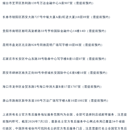
烟台市芝罘区胜利路139号万达金融中心A座907室（需提前预约）
福建省三明市三元区东乾二路名士售后服务中心（需提前预约）
福建省漳州市龙文区步港路名士售后服务中心（需提前预约）
长春市朝阳区西安大路727号中银大厦A座(旺进大厦)18层09室（需提前预约）
江苏省常州市新北区龙锦路1590号现代传媒中心5号楼10层1008室名士售后服务中心（需提前预约）
江苏省淮安市清江浦区淮海北路名士售后服务中心（需提前预约）
贵阳市南明区都司高架桥路33号亨特国际金融中心14楼14D（需提前预约）
江苏省连云港市海州区通灌北路名士售后服务中心（需提前预约）
昆明市盘龙区北京路928号同德昆明广场写字楼10层06室（需提前预约）
江苏省南京市秦淮区中山南路1号南京中心22层22-C1-C3室名士售后服务中心（需提前预约）
江苏省宿迁市宿城区西湖路名士售后服务中心（需提前预约）
石家庄市长安区中山东路39号勒泰中心写字楼B座13层07室（需提前预约）
江苏省泰州市海陵区永定东路399号置地商务中心东塔（华润万象城）17层1706室名士售后服务中心（需提前预约）
江苏省徐州市鼓楼区淮海东路29号苏宁广场IFC国际金融中心35层3508室名士售后服务中心（需提前预约）
西安市碑林区南关正街88号华侨城长安国际中心E座6楼10室（需提前预约）
江苏省盐城市盐都区世纪大道5号盐城金融城写字楼1号楼16层1604室名士售后服务中心（需提前预约）
海口市龙华区金贸东路5号海口华润大厦B座17层1707室（需提前预约）
江苏省扬州市邗江区国展路29号星耀天地写字楼1号楼18层1803室名士售后服务中心（需提前预约）
江苏省镇江市京口区中山东路名士售后服务中心（需提前预约）
唐山市路南区新华东道100号万达广场写字楼A座10层1002室（需提前预约）
江西省抚州市临川区赣东大道名士售后服务中心（需提前预约）
江西省赣州市章贡区文清路名士售后服务中心（需提前预约）
上述所有名士官方售后服务地址服务范围均为全国，全部可选择到店或邮寄服务，注意提
江西省吉安市吉州区井冈山大道名士售后服务中心（需提前预约）
前预约即可。截至2026年7月2日，最新名士官方售后服务中心网点布局已覆盖34个省级
江西省景德镇市珠山区珠山中路名士售后服务中心（需提前预约）
行政区，中国所有省份均可找到名士的官方售后服务门店，注意需拨打名士全国官方售后