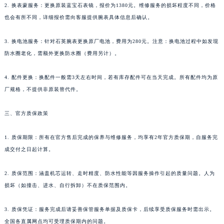
2. 换表蒙服务：更换原装蓝宝石表镜，报价为1380元。维修服务的损坏程度不同，价格
新疆维吾尔自治区克拉玛依市克拉玛依区友谊路名士售后服务中心（需提前预约）
也会有所不同，详细报价需向客服提供腕表具体信息后确认。
新疆维吾尔自治区库车市库车市文化东路名士售后服务中心（需提前预约）
新疆维吾尔自治区库尔勒市库尔勒市人民东路名士售后服务中心（需提前预约）
3. 换电池服务：针对石英腕表更换原厂电池，费用为280元。注意：换电池过程中如发现
新疆维吾尔自治区奎屯市团结西街名士售后服务中心（需提前预约）
防水圈老化，需额外更换防水圈（费用另计）。
新疆维吾尔自治区昆玉市昆泉街名士售后服务中心（需提前预约）
4. 配件更换：换配件一般需3天左右时间，若有库存配件可在当天完成。所有配件均为原
新疆维吾尔自治区沙湾市三道河子镇世纪大道南路名士售后服务中心（需提前预约）
厂规格，不提供非原装替代件。
新疆维吾尔自治区石河子市北二路名士售后服务中心（需提前预约）
新疆维吾尔自治区双河市光明路名士售后服务中心（需提前预约）
三、官方质保政策
新疆维吾尔自治区塔城市塔城地区闻琴路名士售后服务中心（需提前预约）
新疆维吾尔自治区铁门关市兴疆路名士售后服务中心（需提前预约）
1. 质保期限：所有在官方售后完成的保养与维修服务，均享有2年官方质保期，自服务完
成交付之日起计算。
新疆维吾尔自治区图木舒克市图木舒克市中兴街名士售后服务中心（需提前预约）
新疆维吾尔自治区吐鲁番市高昌区文化中路文化中路名士售后服务中心（需提前预约）
2. 质保范围：涵盖机芯运转、走时精度、防水性能等因服务操作引起的质量问题。人为
新疆维吾尔自治区乌苏市乌鲁木齐北路名士售后服务中心（需提前预约）
损坏（如撞击、进水、自行拆卸）不在质保范围内。
新疆维吾尔自治区五家渠市长征西街名士售后服务中心（需提前预约）
新疆维吾尔自治区新星市东风路名士售后服务中心（需提前预约）
3. 质保凭证：服务完成后请妥善保管服务单据及质保卡，后续享受质保服务时需出示。
新疆维吾尔自治区伊宁市解放西路名士售后服务中心（需提前预约）
全国各直属网点均可受理质保期内的问题。