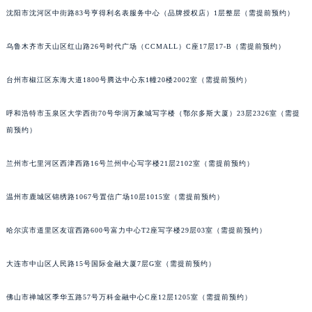
沈阳市沈河区中街路83号亨得利名表服务中心（品牌授权店）1层整层（需提前预约）
内蒙古自治区兴安盟市乌兰浩特市兴安大街名士售后服务中心（需提前预约）
山西省大同市平城区迎宾街名士售后服务中心（需提前预约）
乌鲁木齐市天山区红山路26号时代广场（CCMALL）C座17层17-B（需提前预约）
山西省晋城市城区黄华街名士售后服务中心（需提前预约）
山西省晋中市榆次区顺城街名士售后服务中心（需提前预约）
台州市椒江区东海大道1800号腾达中心东1幢20楼2002室（需提前预约）
山西省临汾市尧都区解放路名士售后服务中心（需提前预约）
山西省吕梁市离石区永宁中路与建设街交叉口名士售后服务中心（需提前预约）
呼和浩特市玉泉区大学西街70号华润万象城写字楼（鄂尔多斯大厦）23层2326室（需提
前预约）
山西省朔州市朔城区怡西路与鄯阳西街交汇处名士售后服务中心（需提前预约）
山西省忻州市忻府区和平东街与七一南路交叉口名士售后服务中心（需提前预约）
兰州市七里河区西津西路16号兰州中心写字楼21层2102室（需提前预约）
山西省阳泉市郊区平阳东街与新城大道交叉口名士售后服务中心（需提前预约）
山西省运城市盐湖区河东街名士售后服务中心（需提前预约）
温州市鹿城区锦绣路1067号置信广场10层1015室（需提前预约）
山西省长治市潞州区英雄中路名士售后服务中心（需提前预约）
山西省太原市迎泽区迎泽街道解放路15号亨得利名表维修授权店3楼名士售后服务中心（需提前预约）
哈尔滨市道里区友谊西路600号富力中心T2座写字楼29层03室（需提前预约）
天津市和平区赤峰道136号天津国际金融中心26层2603室名士售后服务中心（需提前预约）
大连市中山区人民路15号国际金融大厦7层G室（需提前预约）
安徽省安庆市迎江区人民路名士售后服务中心（需提前预约）
安徽省蚌埠市蚌山区淮河路名士售后服务中心（需提前预约）
佛山市禅城区季华五路57号万科金融中心C座12层1205室（需提前预约）
安徽省亳州市谯城区魏武大道名士售后服务中心（需提前预约）