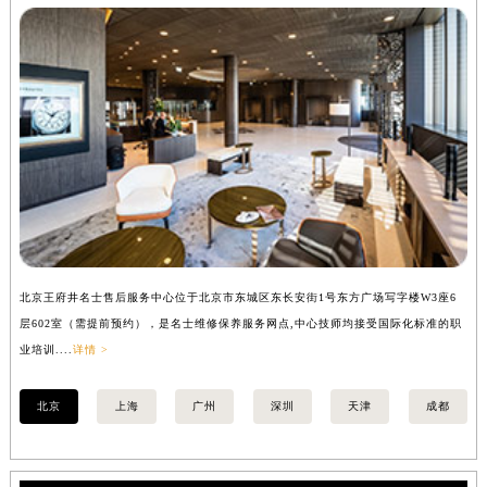
北京王府井名士售后服务中心位于北京市东城区东长安街1号东方广场写字楼W3座6
上
层602室（需提前预约），是名士维修保养服务网点,中心技师均接受国际化标准的职
（
业培训....
详情 >
训..
北京
上海
广州
深圳
天津
成都