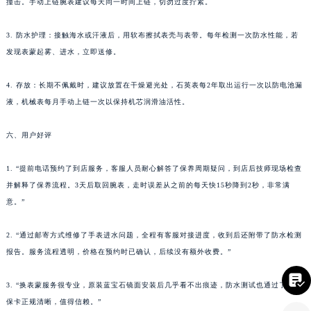
撞击。手动上链腕表建议每天同一时间上链，切勿过度拧紧。
四川省凉山州市西昌市大巷口下街名士售后服务中心（需提前预约）
四川省泸州市江阳区治平路名士售后服务中心（需提前预约）
3. 防水护理：接触海水或汗液后，用软布擦拭表壳与表带。每年检测一次防水性能，若
发现表蒙起雾、进水，立即送修。
四川省眉山市东坡区三苏路名士售后服务中心（需提前预约）
四川省绵阳市涪城区翠花街名士售后服务中心（需提前预约）
4. 存放：长期不佩戴时，建议放置在干燥避光处，石英表每2年取出运行一次以防电池漏
四川省南充市高坪区江东大道名士售后服务中心（需提前预约）
液，机械表每月手动上链一次以保持机芯润滑油活性。
四川省内江市东兴区汉安大道名士售后服务中心（需提前预约）
四川省攀枝花市东区三线大道北段名士售后服务中心（需提前预约）
六、用户好评
四川省遂宁市船山区香林南路名士售后服务中心（需提前预约）
1. “提前电话预约了到店服务，客服人员耐心解答了保养周期疑问，到店后技师现场检查
四川省雅安市雨城区熊猫大道名士售后服务中心（需提前预约）
并解释了保养流程。3天后取回腕表，走时误差从之前的每天快15秒降到2秒，非常满
四川省宜宾市翠屏区长翠路名士售后服务中心（需提前预约）
意。”
四川省资阳市雁江区滨江大道一段与和平南路名士售后服务中心（需提前预约）
四川省自贡市自流井区华商北路名士售后服务中心（需提前预约）
2. “通过邮寄方式维修了手表进水问题，全程有客服对接进度，收到后还附带了防水检测
西藏自治区阿里地区噶尔县北京西路名士售后服务中心（需提前预约）
报告。服务流程透明，价格在预约时已确认，后续没有额外收费。”
西藏自治区昌都市卡若区昌都西路名士售后服务中心（需提前预约）

3. “换表蒙服务很专业，原装蓝宝石镜面安装后几乎看不出痕迹，防水测试也通过了。质
西藏自治区拉萨市城关区北京中路名士售后服务中心（需提前预约）
保卡正规清晰，值得信赖。”
西藏自治区林芝市巴宜区广东路名士售后服务中心（需提前预约）