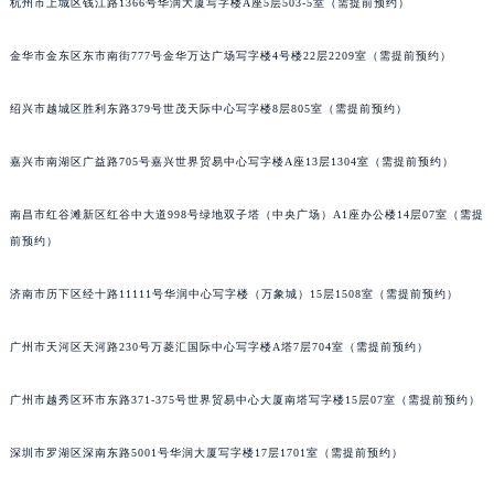
杭州市上城区钱江路1366号华润大厦写字楼A座5层503-5室（需提前预约）
吉林省梅河口市新华街道梅河大街名士售后服务中心（需提前预约）
吉林省四平市铁东区紫气大路与南九经街交汇处名士售后服务中心（需提前预约）
金华市金东区东市南街777号金华万达广场写字楼4号楼22层2209室（需提前预约）
吉林省松原市宁江区五环大街名士售后服务中心（需提前预约）
绍兴市越城区胜利东路379号世茂天际中心写字楼8层805室（需提前预约）
吉林省通化市东昌区环通乡江南大街名士售后服务中心（需提前预约）
吉林省延边市延吉市解放路名士售后服务中心（需提前预约）
嘉兴市南湖区广益路705号嘉兴世界贸易中心写字楼A座13层1304室（需提前预约）
辽宁省鞍山市铁东区站前街名士售后服务中心（需提前预约）
辽宁省本溪市平山区胜利路名士售后服务中心（需提前预约）
南昌市红谷滩新区红谷中大道998号绿地双子塔（中央广场）A1座办公楼14层07室（需提
辽宁省朝阳市双塔区新华路名士售后服务中心（需提前预约）
前预约）
辽宁省丹东市振兴区七经街名士售后服务中心（需提前预约）
济南市历下区经十路11111号华润中心写字楼（万象城）15层1508室（需提前预约）
辽宁省抚顺市新抚区东一路名士售后服务中心（需提前预约）
辽宁省阜新市海州区解放大街名士售后服务中心（需提前预约）
广州市天河区天河路230号万菱汇国际中心写字楼A塔7层704室（需提前预约）
辽宁省葫芦岛市连山区中央路名士售后服务中心（需提前预约）
辽宁省锦州市古塔区中央大街名士售后服务中心（需提前预约）
广州市越秀区环市东路371-375号世界贸易中心大厦南塔写字楼15层07室（需提前预约）
辽宁省辽阳市白塔区新运大街名士售后服务中心（需提前预约）
深圳市罗湖区深南东路5001号华润大厦写字楼17层1701室（需提前预约）
辽宁省盘锦市兴隆台区石油大街名士售后服务中心（需提前预约）
辽宁省铁岭市银州区南马路名士售后服务中心（需提前预约）