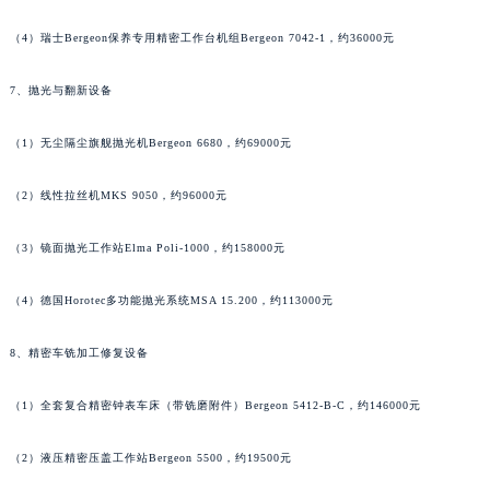
香港特别行政区九龙区油尖旺区弥敦道名士售后服务中心（需提前预约）
（4）瑞士Bergeon保养专用精密工作台机组Bergeon 7042-1，约36000元
香港特别行政区铜锣湾区湾仔区轩尼诗道名士售后服务中心（需提前预约）
河南省安阳市文峰区解放大道名士售后服务中心（需提前预约）
7、抛光与翻新设备
河南省鹤壁市淇滨区九州路名士售后服务中心（需提前预约）
（1）无尘隔尘旗舰抛光机Bergeon 6680，约69000元
河南省济源市沁园街道济水大道名士售后服务中心（需提前预约）
河南省焦作市解放区解放路名士售后服务中心（需提前预约）
（2）线性拉丝机MKS 9050，约96000元
河南省开封市鼓楼区中山路名士售后服务中心（需提前预约）
河南省洛阳市西工区中州中路与解放路交叉口名士售后服务中心（需提前预约）
（3）镜面抛光工作站Elma Poli-1000，约158000元
河南省漯河市源汇区交通路名士售后服务中心（需提前预约）
河南省南阳市宛城区范蠡东路与南都路交叉口名士售后服务中心（需提前预约）
（4）德国Horotec多功能抛光系统MSA 15.200，约113000元
河南省平顶山市卫东区建设路名士售后服务中心（需提前预约）
8、精密车铣加工修复设备
河南省濮阳市大华龙区开州路绿城路交叉口名士售后服务中心（需提前预约）
河南省三门峡市湖滨区和平路名士售后服务中心（需提前预约）
（1）全套复合精密钟表车床（带铣磨附件）Bergeon 5412-B-C，约146000元
河南省商丘市梁园区神火大道名士售后服务中心（需提前预约）
河南省新乡市红旗区人民路名士售后服务中心（需提前预约）
（2）液压精密压盖工作站Bergeon 5500，约19500元
河南省信阳市浉河区东方红大道名士售后服务中心（需提前预约）