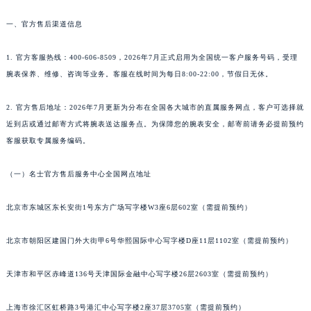
武汉市江汉区解放大道686号世界贸易大厦38层09室（需提前预约）
一、官方售后渠道信息
南宁市青秀区金湖路59号地王大厦12楼1224室（需提前预约）
合肥市蜀山区潜山路111号万象城华润大厦B座12楼03室（需提前预约）
1. 官方客服热线：400-606-8509，2026年7月正式启用为全国统一客户服务号码，受理
泉州市丰泽区宝洲路729号浦西万达中心写字楼A座7楼709室（需提前预约）
腕表保养、维修、咨询等业务。客服在线时间为每日8:00-22:00，节假日无休。
青岛市南区山东路6号华润大厦B座22层04室（需提前预约）
2. 官方售后地址：2026年7月更新为分布在全国各大城市的直属服务网点，客户可选择就
烟台市芝罘区胜利路139号万达金融中心A座907室（需提前预约）
近到店或通过邮寄方式将腕表送达服务点。为保障您的腕表安全，邮寄前请务必提前预约
长春市朝阳区西安大路727号中银大厦A座(旺进大厦)18层09室（需提前预约）
客服获取专属服务编码。
贵阳市南明区都司高架桥路33号亨特国际金融中心14楼14D（需提前预约）
昆明市盘龙区北京路928号同德昆明广场写字楼10层06室（需提前预约）
（一）名士官方售后服务中心全国网点地址
石家庄市长安区中山东路39号勒泰中心写字楼B座13层07室（需提前预约）
北京市东城区东长安街1号东方广场写字楼W3座6层602室（需提前预约）
西安市碑林区南关正街88号华侨城长安国际中心E座6楼10室（需提前预约）
海口市龙华区金贸东路5号海口华润大厦B座17层1707室（需提前预约）
北京市朝阳区建国门外大街甲6号华熙国际中心写字楼D座11层1102室（需提前预约）
唐山市路南区新华东道100号万达广场写字楼A座10层1002室（需提前预约）
台州市椒江区东海大道1800号腾达中心东1幢20楼2002室（需提前预约）
天津市和平区赤峰道136号天津国际金融中心写字楼26层2603室（需提前预约）
内蒙古自治区呼和浩特市玉泉区大学西街70号华润万象城写字楼（鄂尔多斯大厦）23层2326室（需提前预约）
甘肃省兰州市七里河区西津西路16号兰州中心写字楼21层2102室（需提前预约）
上海市徐汇区虹桥路3号港汇中心写字楼2座37层3705室（需提前预约）