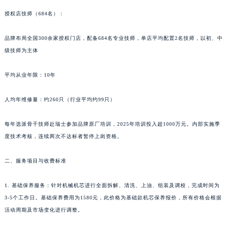
新疆维吾尔自治区阿克苏市东大街名士售后服务中心（需提前预约）
授权店技师（684名）：
新疆维吾尔自治区阿拉尔市胜利大道名士售后服务中心（需提前预约）
品牌布局全国300余家授权门店，配备684名专业技师，单店平均配置2名技师，以初、中
新疆维吾尔自治区阿拉山口市友好路名士售后服务中心（需提前预约）
级技师为主体
新疆维吾尔自治区阿勒泰市解放路名士售后服务中心（需提前预约）
新疆维吾尔自治区阿图什市光明路名士售后服务中心（需提前预约）
平均从业年限：10年
新疆维吾尔自治区白杨市军垦路名士售后服务中心（需提前预约）
新疆维吾尔自治区北屯市团结路名士售后服务中心（需提前预约）
人均年维修量：约260只（行业平均约99只）
新疆维吾尔自治区博乐市博乐市北京路名士售后服务中心（需提前预约）
每年选派骨干技师赴瑞士参加品牌原厂培训，2025年培训投入超1000万元。内部实施季
新疆维吾尔自治区昌吉市延安北路名士售后服务中心（需提前预约）
度技术考核，连续两次不达标者暂停上岗资格。
新疆维吾尔自治区阜康市博峰路名士售后服务中心（需提前预约）
新疆维吾尔自治区哈密市伊州区建国北路名士售后服务中心（需提前预约）
二、服务项目与收费标准
新疆维吾尔自治区和田市和田市北京西路名士售后服务中心（需提前预约）
新疆维吾尔自治区胡杨河市胡杨河市胡杨路名士售后服务中心（需提前预约）
1. 基础保养服务：针对机械机芯进行全面拆解、清洗、上油、组装及调校，完成时间为
新疆维吾尔自治区霍尔果斯市亚欧北路名士售后服务中心（需提前预约）
3-5个工作日。基础保养费用为1580元，此价格为基础款机芯保养报价，所有价格会根据
活动周期及市场变化进行调整。
新疆维吾尔自治区喀什市解放北路名士售后服务中心（需提前预约）
新疆维吾尔自治区可克达拉市幸福路名士售后服务中心（需提前预约）