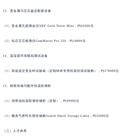
甘肃省嘉峪关市雄关区新华中路名士售后服务中心（需提前预约）
13、贵金属与宝石鉴定配套设备
甘肃省金昌市金川区北京路名士售后服务中心（需提前预约）
甘肃省酒泉市肃州区西大街名士售后服务中心（需提前预约）
（1）贵金属无损测金仪XRF Gold Tester Mini，约65000元
甘肃省临夏市城南街道团结路名士售后服务中心（需提前预约）
（2）钻石宝石检测仪GemMaster Pro 550，约18000元
甘肃省陇南市武都区人民路名士售后服务中心（需提前预约）
甘肃省平凉市崆峒区西大街名士售后服务中心（需提前预约）
14、温湿度环境模拟测试设备
甘肃省庆阳市西峰区南大街名士售后服务中心（需提前预约）
甘肃省天水市秦州区民主路名士售后服务中心（需提前预约）
（1）高低温交变走时试验箱（定制钟表专用恒温恒湿试验舱），约276000元
甘肃省武威市凉州区迎宾路名士售后服务中心（需提前预约）
甘肃省张掖市甘州区民乐北路名士售后服务中心（需提前预约）
15、精密存储与配件恒温防潮柜
宁夏回族自治区固原市原州区文化街名士售后服务中心（需提前预约）
（1）润滑油恒温防潮存储柜（定制），约49000元
宁夏回族自治区石嘴山市大武口区贺兰山路名士售后服务中心（需提前预约）
宁夏回族自治区吴忠市利通区开元大道名士售后服务中心（需提前预约）
（2）腕表气密性长期存储舱Sealed Watch Storage Cabin，约32000元
宁夏回族自治区银川市兴庆区新华东路97号新百中心C馆一层C1-18号商铺名士售后服务中心（需提前预约）
宁夏回族自治区中卫市沙坡头区鼓楼东街名士售后服务中心（需提前预约）
（三）人才体系
青海省果洛藏族自治州玛沁县团结路名士售后服务中心（需提前预约）