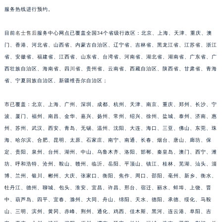
服务热线进行预约。
江西省九江市浔阳区浔阳路名士售后服务中心（需提前预约）
江西省南昌市红谷滩新区红谷中大道998号绿地双子塔（中央广场）A1座办公楼14层1407室名士售后服务中心（需提前预约）
目前
名士售后
服务中心网点已覆盖全国34个省级行政区：北京、上海、天津、重庆、澳
江西省萍乡市安源区萍安北大道与康庄路交叉口名士售后服务中心（需提前预约）
门、香港、河北省、山西省、内蒙古自治区、辽宁省、吉林省、黑龙江省、江苏省、浙江
江西省上饶市信州区滨江西路名士售后服务中心（需提前预约）
省、安徽省、福建省、江西省、山东省、台湾省、河南省、湖北省、湖南省、广东省、广
江西省新余市渝水区北湖西路名士售后服务中心（需提前预约）
西壮族自治区、海南省、四川省、贵州省、云南省、西藏自治区、陕西省、甘肃省、青海
江西省宜春市袁州区中山中路名士售后服务中心（需提前预约）
省、宁夏回族自治区、新疆维吾尔自治区；
江西省鹰潭市月湖区胜利东路名士售后服务中心（需提前预约）
市已覆盖：北京、上海、广州、深圳、成都、杭州、天津、南京、重庆、郑州、长沙、宁
山东省德州市德城区东风中路名士售后服务中心（需提前预约）
波、厦门、福州、南昌、金华、嘉兴、扬州、常州、绍兴、徐州、盐城、泰州、济南、惠
山东省东营市东营区济南路名士售后服务中心（需提前预约）
州、苏州、武汉、西安、青岛、无锡、温州、沈阳、大连、海口、三亚、佛山、东莞、珠
山东省济南市历下区经十路11111号华润中心写字楼（万象城）15层1508室名士售后服务中心（需提前预约）
海、哈尔滨、合肥、昆明、太原、石家庄、南宁、南通、长春、烟台、唐山、廊坊、保
山东省济宁市任城区太白楼路名士售后服务中心（需提前预约）
定、贵阳、泉州、台州、湖州、中山、乌鲁木齐、洛阳、邯郸、秦皇岛、澳门、西宁、潍
山东省莱芜市文化南路8号银座商城名表维修一楼名表维修名士售后服务中心（需提前预约）
坊、呼和浩特、沧州、鞍山、赣州、临沂、岳阳、平顶山、镇江、桂林、芜湖、汕头、淄
博、兰州、银川、郴州、大庆、张家口、衡阳、焦作、周口、邵阳、亳州、新乡、衡水、
山东省临沂市兰山区解放路名士售后服务中心（需提前预约）
牡丹江、德州、聊城、包头、淮安、宜昌、许昌、邢台、宿迁、丽水、蚌埠、上饶、晋
山东省日照市东港区烟台路名士售后服务中心（需提前预约）
中、葫芦岛、四平、宜春、滁州、大同、舟山、绵阳、天水、德阳、承德、绥化、马鞍
山东省泰安市泰山区财源街道泰山大街名士售后服务中心（需提前预约）
山、三明、滨州、黄冈、赤峰、荆州、通化、鸡西、佳木斯、黑河、连云港、阜阳、吉
山东省威海市环翠区新威海路89号振华商厦一楼名表维修名士售后服务中心（需提前预约）