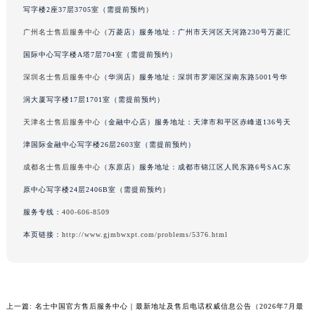
写字楼2座37层3705室（需提前预约）
海南省海口市龙华区金贸东路5号海口华润大厦B座17层1707室名士售后服务中心（需提前预约）
广州名士售后服务中心
（万菱店）服务地址：广州市天河区天河路230号万菱汇
河北省唐山市路南区新华东道100号万达广场写字楼A座10层1002室名士售后服务中心（需提前预约）
台州市椒江区东海大道1800号腾达中心东1幢20楼2002室名士售后服务中心（需提前预约）
国际中心写字楼A塔7层704室（需提前预约）
呼和浩特市玉泉区大学西街70号华润万象城写字楼（鄂尔多斯大厦）23层2326室名士售后服务中心（需提前预约）
深圳名士售后服务中心
（华润店）服务地址：深圳市罗湖区深南东路5001号华
兰州市七里河区西津西路16号兰州中心写字楼21层2102室名士售后服务中心（需提前预约）
润大厦写字楼17层1701室（需提前预约）
重庆市解放碑渝中区民权路28号英利国际金融中心写字楼20层01室名士售后服务中心（需提前预约）
天津名士售后服务中心
（金融中心店）服务地址：天津市和平区赤峰道136号天
节假日正常营业！
津国际金融中心写字楼26层2603室（需提前预约）
成都名士售后服务中心
（东原店）服务地址：成都市锦江区人民东路6号SAC东
原中心写字楼24层2406B室（需提前预约）
服务专线：
400-606-8509
本页链接：
http://www.gjmbwxpt.com/problems/5376.html
上一篇:
名士中国官方售后服务中心｜最新地址及售后电话权威信息公告（2026年7月最