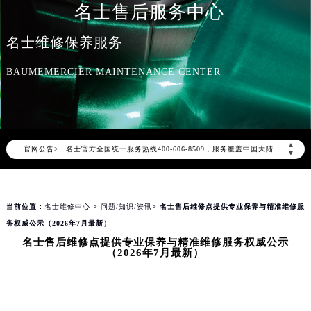
名士售后服务中心
名士维修保养服务
BAUMEMERCIER MAINTENANCE CENTER
2026年8月名士中国区售后服务网络优化升级公告
2026年8月名士全国官方售后客户服务热线：400-606-8509
名士官方全国统一服务热线400-606-8509，服务覆盖中国大陆、香港、澳门、台湾全部区域（非大陆需加拨“+86”）
▲
官网公告>
2026年8月名士售后服务中心最新网点地址：
▼
北京市朝阳区建国门外大街甲6号华熙国际中心写字楼D座11层1102室（北京总部）（需提前预约）
北京市东城区东长安街1号东方广场写字楼W3座6层602室（需提前预约）
当前位置：
名士维修中心
>
问题/知识/资讯
> 名士售后维修点提供专业保养与精准维修服
天津市和平区赤峰道136号天津国际金融中心写字楼26层2603室（需提前预约）
务权威公示（2026年7月最新）
上海市徐汇区虹桥路3号港汇中心写字楼2座37层3705室（需提前预约）
名士售后维修点提供专业保养与精准维修服务权威公示
上海市黄浦区南京东路299号宏伊国际广场写字楼8层806室（需提前预约）
（2026年7月最新）
南京市秦淮区中山南路1号（新街口）南京中心写字楼22层C1-1室（需提前预约）
常州市新北区龙锦路1590号现代传媒中心写字楼5号楼10层1008室（需提前预约）
徐州市鼓楼区淮海东路29号苏宁广场IFC国际金融中心写字楼35层3508室（需提前预约）