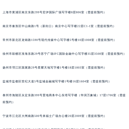
重庆市解放碑渝中区民权路28号英利国际金融中心写字楼20层01室（需提前预约）
上海市黄浦区南京东路299号宏伊国际广场写字楼8层806室（需提前预约）
黑龙江省大庆市萨尔图区会战大街名士售后服务中心（需提前预约）
黑龙江省鹤岗市向阳区红军路名士售后服务中心（需提前预约）
南京市秦淮区中山南路1号（新街口）南京中心写字楼22层C1-1室（需提前预约）
黑龙江省黑河市爱辉区中央街名士售后服务中心（需提前预约）
黑龙江省鸡西市鸡冠区红军路名士售后服务中心（需提前预约）
常州市新北区龙锦路1590号现代传媒中心写字楼5号楼10层1008室（需提前预约）
黑龙江省佳木斯市向阳区长安路名士售后服务中心（需提前预约）
徐州市鼓楼区淮海东路29号苏宁广场IFC国际金融中心写字楼35层3508室（需提前预约）
黑龙江省牡丹江市东安区太平路名士售后服务中心（需提前预约）
黑龙江省七台河市桃山区大同街名士售后服务中心（需提前预约）
扬州市邗江区国展路29号星耀天地写字楼1号楼18层1803室（需提前预约）
黑龙江省齐齐哈尔市龙沙区龙华路名士售后服务中心（需提前预约）
黑龙江省双鸭山市尖山区新兴大街名士售后服务中心（需提前预约）
盐城市盐都区世纪大道5号盐城金融城写字楼1号楼16层1604室（需提前预约）
黑龙江省绥化市北林区新华街与康庄路交叉口名士售后服务中心（需提前预约）
黑龙江省伊春市伊美区通河路名士售后服务中心（需提前预约）
泰州市海陵区永定东路399号置地商务中心东塔写字楼（华润万象城）17层1706室（需提
前预约）
吉林省白城市洮北区明仁南街名士售后服务中心（需提前预约）
吉林省白山市浑江区浑江大街名士售后服务中心（需提前预约）
宁波市江北区大闸南路500号来福士广场办公楼20层2009室（需提前预约）
吉林省吉林市船营区河南街名士售后服务中心（需提前预约）
吉林省辽源市龙山区人民大街名士售后服务中心（需提前预约）