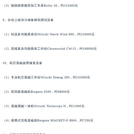
（3）德国精密微型加工车床Boley 50，约122000元
河南省许昌市魏都区建安大道与八龙路交叉口名士售后服务中心（需提前预约）
河南省郑州市二七区民主路10号华润大厦29层2905室名士售后服务中心（需提前预约）
9、自动上链动力储备模拟测试设备
河南省周口市川汇区七一路名士售后服务中心（需提前预约）
河南省驻马店市驿城区乐山大道与置地大道交叉口名士售后服务中心（需提前预约）
（1）恒温多功能摇表仪Witschi Watch Wind 800，约216000元
湖北省鄂州市鄂城区文星大道名士售后服务中心（需提前预约）
湖北省黄冈市黄州区赤壁大道名士售后服务中心（需提前预约）
（2）高端复杂功能摇表工作站Chronowind CW-12，约168000元
湖北省黄石市黄石港区武汉路名士售后服务中心（需提前预约）
10、机芯退磁故障修复设备
湖北省荆门市东宝中天街步行街名士售后服务中心（需提前预约）
湖北省荆州市荆州区荆中路名士售后服务中心（需提前预约）
（1）专业机芯退磁工作站Witschi Demag 300，约132000元
湖北省十堰市茅箭区人民北路名士售后服务中心（需提前预约）
湖北省随州市曾都区青年路名士售后服务中心（需提前预约）
（2）双回路退磁机Bergeon 6500，约48000元
湖北省咸宁市咸安区长安大道名士售后服务中心（需提前预约）
（3）退磁测磁一体机Witschi Teslascope II，约11000元
湖北省襄阳市樊城区长虹路与人民路交叉口名士售后服务中心（需提前预约）
湖北省孝感市孝南区复兴大道名士售后服务中心（需提前预约）
（4）便携式充电退磁器Bergeon MAGNET-O 8804，约7200元
湖北省宜昌市西陵区夷陵大道与港窑路名士售后服务中心（需提前预约）
湖南省常德市武陵区人民路名士售后服务中心（需提前预约）