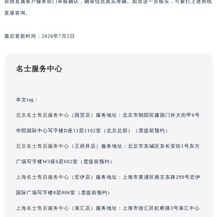
容由直属客户服务部门审核确认，确保信息真实准确。如需进一步核实，可拨打上述热线
广东省佛山市禅城区季华五路57号万科金融中心C座12层1205室名士售后服务中心（需提前预约）
直接咨询。
广东省东莞市东城街道鸿福东路1号民盈国贸中心T1写字楼9层907室名士售后服务中心（需提前预约）
最后更新时间：2026年7月2日
江苏省无锡市梁溪区人民中路139号恒隆广场写字楼1座11层1104室名士售后服务中心（需提前预约）
江苏省南通市崇川区工农路57号圆融广场写字楼16层1603室名士售后服务中心（需提前预约）
江苏省苏州市苏州工业园区 星港街199号苏州中心办公楼C座22层08室名士售后服务中心（需提前预约）
名士服务中心
湖北省武汉市江汉区解放大道686号世界贸易大厦38层09室名士售后服务中心（需提前预约）
广西省南宁市青秀区金湖路59号地王大厦12楼1224室名士售后服务中心（需提前预约）
本文tag：
安徽省合肥市蜀山区潜山路111号万象城华润大厦B座12楼03室名士售后服务中心（需提前预约）
北京名士售后服务中心
（国贸店）服务地址：北京市朝阳区建国门外大街甲6号
福建省泉州市丰泽区宝洲路729号浦西万达中心写字楼A座7楼709室名士售后服务中心（需提前预约）
华熙国际中心写字楼D座11层1102室（北京总部）（需提前预约）
山东省青岛市南区山东路6号华润大厦B座22层04室名士售后服务中心（需提前预约）
山东省烟台市芝罘区胜利路139号万达金融中心A座907室名士售后服务中心（需提前预约）
北京名士售后服务中心
（王府井店）服务地址：北京市东城区东长安街1号东方
吉林省长春市朝阳区西安大路727号中银大厦A座(旺进大厦)18层09室名士售后服务中心（需提前预约）
广场写字楼W3座6层602室（需提前预约）
贵州省贵阳市南明区都司高架桥路33号亨特国际金融中心14楼14D名士售后服务中心（需提前预约）
上海名士售后服务中心
（宏伊店）服务地址：上海市黄浦区南京东路299号宏伊
云南省昆明市盘龙区北京路928号同德昆明广场写字楼10层06室名士售后服务中心（需提前预约）
国际广场写字楼8层806室（需提前预约）
河北省石家庄市长安区中山东路39号勒泰中心写字楼B座13层07室名士售后服务中心（需提前预约）
上海名士售后服务中心
（港汇店）服务地址：上海市徐汇区虹桥路3号港汇中心
陕西省西安市碑林区南关正街88号华侨城长安国际中心E座6楼10室名士售后服务中心（需提前预约）