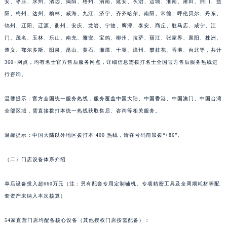
安、枣庄、永州、清远、揭阳、梧州、渭南、延安、长治、运城、淮南、莆田、荆门、益
山东省潍坊市奎文区东风东街名士售后服务中心（需提前预约）
阳、梅州、达州、榆林、威海、九江、济宁、齐齐哈尔、南阳、常德、呼伦贝尔、丹东、
山东省枣庄市滕州市北辛路与善国路交叉口名士售后服务中心（需提前预约）
锦州、辽阳、辽源、衢州、安庆、龙岩、宁德、鹰潭、泰安、商丘、驻马店、咸宁、江
门、茂名、玉林、乐山、南充、雅安、宝鸡、柳州、拉萨、丽江、张家界、襄阳、株洲、
山东省淄博市张店区金晶大道名士售后服务中心（需提前预约）
遵义、鄂尔多斯、阳泉、昆山、黄石、湘潭、十堰、漳州、攀枝花、香港、台北等，共计
上海市黄浦区南京东路299号宏伊国际广场写字楼8层806室名士售后服务中心（需提前预约）
360+网点，均有名士官方售后服务网点，详细信息需拨打名士全国官方售后服务热线进
上海市徐汇区虹桥路3号港汇中心2座37层3705室名士售后服务中心（需提前预约）
行咨询。
浙江省杭州市上城区钱江路1366号华润大厦A座5层503-5室名士售后服务中心（需提前预约）
浙江省湖州市吴兴区劳动路名士售后服务中心（需提前预约）
温馨提示：官方全国统一服务热线，服务覆盖中国大陆、中国香港、中国澳门、中国台湾
浙江省嘉兴市南湖区广益路705号嘉兴世界贸易中心A座13层1304室名士售后服务中心（需提前预约）
全部区域，需直接拨打本统一热线获取售后、咨询等相关服务。
浙江省金华市金东区东市南街777号金华万达广场4号楼22楼2209室名士售后服务中心（需提前预约）
温馨提示：中国大陆以外地区拨打本 400 热线，请在号码前加拨“+86”。
浙江省丽水市莲都区解放街名士售后服务中心（需提前预约）
浙江省宁波市江北区大闸南路500号来福士广场办公楼20层2009室名士售后服务中心（需提前预约）
（二）门店设备体系介绍
浙江省衢州市柯城区上街名士售后服务中心（需提前预约）
浙江省绍兴市越城区胜利东路379号世茂天际中心写字楼8层805室名士售后服务中心（需提前预约）
单店设备投入超660万元（注：另有配套专用定制辅机、专项精密工具及全周期耗材等配
浙江省舟山市定海区解放东路名士售后服务中心（需提前预约）
套资产未纳入本次核算）
澳门特别行政区大堂区议事亭前地（新马路）名士售后服务中心（需提前预约）
54家直营门店均配备核心设备（其他授权门店按需配备）：
澳门特别行政区风顺堂区南湾大马路名士售后服务中心（需提前预约）