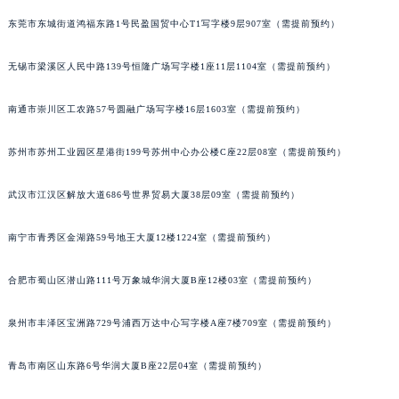
安徽省池州市贵池区长江路名士售后服务中心（需提前预约）
东莞市东城街道鸿福东路1号民盈国贸中心T1写字楼9层907室（需提前预约）
安徽省滁州市琅琊区南谯北路名士售后服务中心（需提前预约）
无锡市梁溪区人民中路139号恒隆广场写字楼1座11层1104室（需提前预约）
安徽省阜阳市颍州区颍州北路名士售后服务中心（需提前预约）
安徽省淮北市相山区淮海路名士售后服务中心（需提前预约）
南通市崇川区工农路57号圆融广场写字楼16层1603室（需提前预约）
安徽省淮南市田家庵区国庆中路名士售后服务中心（需提前预约）
安徽省黄山市屯溪区黄山西路名士售后服务中心（需提前预约）
苏州市苏州工业园区星港街199号苏州中心办公楼C座22层08室（需提前预约）
安徽省六安市金安区解放中路名士售后服务中心（需提前预约）
安徽省马鞍山市雨山区湖南西路名士售后服务中心（需提前预约）
武汉市江汉区解放大道686号世界贸易大厦38层09室（需提前预约）
安徽省宿州市埇桥区人民中路名士售后服务中心（需提前预约）
南宁市青秀区金湖路59号地王大厦12楼1224室（需提前预约）
安徽省铜陵市铜官区石城大道名士售后服务中心（需提前预约）
安徽省芜湖市镜湖区中山路步行街名士售后服务中心（需提前预约）
合肥市蜀山区潜山路111号万象城华润大厦B座12楼03室（需提前预约）
安徽省宣城市宣州区叠嶂西路名士售后服务中心（需提前预约）
福建省龙岩市新罗区九一南路名士售后服务中心（需提前预约）
泉州市丰泽区宝洲路729号浦西万达中心写字楼A座7楼709室（需提前预约）
福建省南平市建阳区人民西路名士售后服务中心（需提前预约）
青岛市南区山东路6号华润大厦B座22层04室（需提前预约）
福建省宁德市蕉城区天湖东路名士售后服务中心（需提前预约）
福建省莆田市城厢区霞林街道荔华东大道名士售后服务中心（需提前预约）