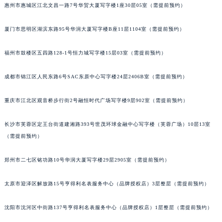
惠州市惠城区江北文昌一路7号华贸大厦写字楼1座30层05室（需提前预约）
辽宁省营口市站前区市府路与渤海大街交叉口名士售后服务中心（需提前预约）
辽宁省沈阳市沈河区中街路137号亨得利名表维修授权店1楼名士售后服务中心（需提前预约）
厦门市思明区湖滨东路95号华润大厦写字楼B座11层1104室（需提前预约）
辽宁省沈阳市沈河区中街路83号亨得利名表维修授权店1楼名士售后服务中心（需提前预约）
北京市朝阳区建国门外大街甲6号华熙国际中心D座11层1102室名士售后服务中心（北京总部）（需提前预约）
福州市鼓楼区五四路128-1号恒力城写字楼15层03室（需提前预约）
北京市东城区东长安街1号王府井东方广场W3座6层602室名士售后服务中心（需提前预约）
成都市锦江区人民东路6号SAC东原中心写字楼24层2406B室（需提前预约）
河北省保定市竞秀区朝阳北大街北国先天下名士售后服务中心（需提前预约）
内蒙古自治区阿拉善盟市左旗土尔扈特大街名士售后服务中心（需提前预约）
重庆市江北区观音桥步行街2号融恒时代广场写字楼9层902室（需提前预约）
内蒙古自治区巴彦淖尔市临河区新华街名士售后服务中心（需提前预约）
内蒙古自治区包头市青山区幸福路甲3号王府井百货名表维修名士售后服务中心（需提前预约）
长沙市芙蓉区定王台街道建湘路393号世茂环球金融中心写字楼（芙蓉广场）10层13室
内蒙古自治区赤峰市红山区哈达街名士售后服务中心（需提前预约）
（需提前预约）
内蒙古自治区鄂尔多斯市东胜区伊金霍洛街名士售后服务中心（需提前预约）
郑州市二七区铭功路10号华润大厦写字楼29层2905室（需提前预约）
内蒙古自治区呼伦贝尔市海拉尔区中央街名士售后服务中心（需提前预约）
内蒙古自治区通辽市科尔沁区明仁大街名士售后服务中心（需提前预约）
太原市迎泽区解放路15号亨得利名表服务中心（品牌授权店）3层整层（需提前预约）
内蒙古自治区乌海市海勃湾区人民南路名士售后服务中心（需提前预约）
内蒙古自治区乌兰察布市集宁区恩和大街名士售后服务中心（需提前预约）
沈阳市沈河区中街路137号亨得利名表服务中心（品牌授权店）1层整层（需提前预约）
内蒙古自治区锡林郭勒盟市锡林浩特市光明街与额尔敦路交叉口名士售后服务中心（需提前预约）