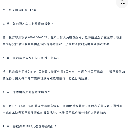

西藏自治区那曲市色尼区浙江西路名士售后服务中心（需提前预约）
七、常见问题问答 (FAQ)
西藏自治区日喀则市桑珠孜区上海中路名士售后服务中心（需提前预约）
西藏自治区山南市乃东区湖北大道名士售后服务中心（需提前预约）
1. 问：如何预约名士售后维修服务？
云南省保山市隆阳区正阳路名士售后服务中心（需提前预约）
答：拨打客服热线400-606-8509，告知工作人员腕表型号、故障描述及所在城市，客服
云南省楚雄彝族自治州楚雄市鹿城南路名士售后服务中心（需提前预约）
会为您安排最近的直属网点或指导邮寄流程。预约后请按约定时间送件或寄出。
云南省大理白族自治州大理市建设路名士售后服务中心（需提前预约）
云南省德宏傣族景颇族自治州芒市团结大街名士售后服务中心（需提前预约）
2. 问：保养需要多长时间？可以加急吗？
云南省迪庆藏族自治州香格里拉市长征大道名士售后服务中心（需提前预约）
云南省红河哈尼族彝族自治州蒙自市天马路名士售后服务中心（需提前预约）
答：标准保养周期为3-5个工作日，换配件需3天左右（有库存当天可完成）。暂不提供加
云南省丽江市古城区七星街名士售后服务中心（需提前预约）
急服务，因为每个环节需严格按标准流程进行，避免影响质量。
云南省临沧市临翔区世纪路名士售后服务中心（需提前预约）
3. 问：非本地客户如何寄送腕表？
云南省怒江傈僳族自治州泸水市人民路名士售后服务中心（需提前预约）
云南省普洱市思茅区振兴大道名士售后服务中心（需提前预约）
答：拨打400-606-8509获取专属邮寄编码，使用硬质包装盒，将腕表妥善固定，通过顺
云南省曲靖市麒麟区学府路名士售后服务中心（需提前预约）
丰或京东快递寄至客服提供的服务地址。收到后系统会第一时间短信通知您。
云南省文山壮族苗族自治州文山市东风路名士售后服务中心（需提前预约）
云南省西双版纳傣族自治州景洪市宣慰大道名士售后服务中心（需提前预约）
4. 问：基础保养1580元包含哪些项目？