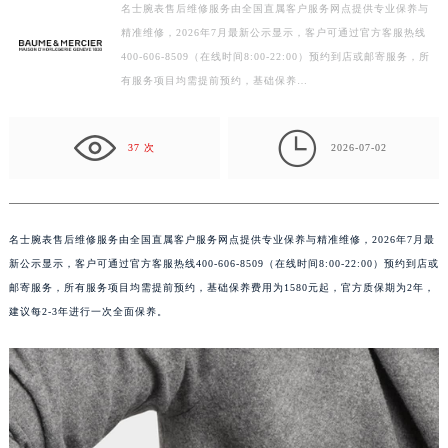
名士腕表售后维修服务由全国直属客户服务网点提供专业保养与
扬州市邗江区国展路29号星耀天地写字楼1号楼18层1803室（需提前预约）
精准维修，2026年7月最新公示显示，客户可通过官方客服热线
盐城市盐都区世纪大道5号盐城金融城写字楼1号楼16层1604室（需提前预约）
400-606-8509（在线时间8:00-22:00）预约到店或邮寄服务，所
泰州市海陵区永定东路399号置地商务中心东塔写字楼（华润万象城）17层1706室（需提前预约）
有服务项目均需提前预约，基础保养…
宁波市江北区大闸南路500号来福士广场办公楼20层2009室（需提前预约）

杭州市上城区钱江路1366号华润大厦写字楼A座5层503-5室（需提前预约）
37 次
2026-07-02
金华市金东区东市南街777号金华万达广场写字楼4号楼22层2209室（需提前预约）
绍兴市越城区胜利东路379号世茂天际中心写字楼8层805室（需提前预约）
嘉兴市南湖区广益路705号嘉兴世界贸易中心写字楼A座13层1304室（需提前预约）
名士腕表售后维修服务由全国直属客户服务网点提供专业保养与精准维修，2026年7月最
南昌市红谷滩新区红谷中大道998号绿地双子塔（中央广场）A1座办公楼14层07室（需提前预约）
新公示显示，客户可通过官方客服热线400-606-8509（在线时间8:00-22:00）预约到店或
济南市历下区经十路11111号华润中心写字楼（万象城）15层1508室（需提前预约）
邮寄服务，所有服务项目均需提前预约，基础保养费用为1580元起，官方质保期为2年，
广州市天河区天河路230号万菱汇国际中心写字楼A塔7层704室（需提前预约）
建议每2-3年进行一次全面保养。
广州市越秀区环市东路371-375号世界贸易中心大厦南塔写字楼15层07室（需提前预约）
深圳市罗湖区深南东路5001号华润大厦写字楼17层1701室（需提前预约）
惠州市惠城区江北文昌一路7号华贸大厦写字楼1座30层05室（需提前预约）
厦门市思明区湖滨东路95号华润大厦写字楼B座11层1104室（需提前预约）
福州市鼓楼区五四路128-1号恒力城写字楼15层03室（需提前预约）