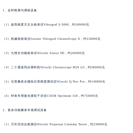
澳门特别行政区花地玛堂区关闸广场名士售后服务中心（需提前预约）
1、走时检测与调校设备
澳门特别行政区花王堂区大三巴商圈名士售后服务中心（需提前预约）
澳门特别行政区嘉模堂区官也街名士售后服务中心（需提前预约）
（1）超高精度天文台校表仪Vibrograf S-3000，约180000元
澳门省路氹城市金光大道名士售后服务中心（需提前预约）
（2）机械表校表仪Greiner Vibrograf ChronoScope X，约128000元
澳门特别行政区望德堂区塔石广场名士售后服务中心（需提前预约）
福建省福州市鼓楼区五四路128-1号恒力城写字楼15层03室名士售后服务中心（需提前预约）
（3）九维全功能校表仪Witschi Senior 9D，约260000元
福建省厦门市思明区湖滨东路95号万象城华润大厦B座11层1104室名士售后服务中心（需提前预约）
广东省潮州市潮安区新风路与潮汕路交汇处名士售后服务中心（需提前预约）
（4）二十通道同步测时机Witschi Chronoscope M20 G3，约380000元
广东省广州市天河区天河路230号万菱汇国际中心A塔7层704室名士售后服务中心（需提前预约）
广东省广州市越秀区环市东路371-375号世界贸易中心大厦南塔15层1507室名士售后服务中心（需提前预约）
（5）石英腕表全频段石英精度测试仪Witschi Q-Test Pro，约140000元
广东省河源市源城区越王大道名士售后服务中心（需提前预约）
（6）钟表专用激光摆轮干涉仪CSEM Optimum 150，约750000元
广东省惠州市惠城区江北文昌一路7号华贸大厦1座30层3005室名士售后服务中心（需提前预约）
广东省江门市蓬江区广场西路名士售后服务中心（需提前预约）
2、复杂功能腕表专项调试设备
广东省揭阳市榕城进贤门步行街名士售后服务中心（需提前预约）
广东省茂名市电白区水东街道迎宾大道名士售后服务中心（需提前预约）
（1）万年历综合检测仪Witschi Perpetual Calendar Tester，约238000元
广东省梅州市梅江区金燕大道名士售后服务中心（需提前预约）