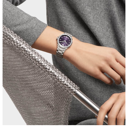
成都市锦江区人民东路6号SAC东原中心写字楼24层2406B室（需提前预约）
重庆市江北区观音桥步行街2号融恒时代广场写字楼9层902室（需提前预约）
长沙市芙蓉区定王台街道建湘路393号世茂环球金融中心写字楼（芙蓉广场）10层13室（需提前预约）
郑州市二七区铭功路10号华润大厦写字楼29层2905室（需提前预约）
太原市迎泽区解放路15号亨得利名表服务中心（品牌授权店）3层整层（需提前预约）
沈阳市沈河区中街路137号亨得利名表服务中心（品牌授权店）1层整层（需提前预约）
沈阳市沈河区中街路83号亨得利名表服务中心（品牌授权店）1层整层（需提前预约）
乌鲁木齐市天山区红山路26号时代广场（CCMALL）C座17层17-B（需提前预约）
温州市鹿城区锦绣路1067号置信广场10层1015室（需提前预约）
哈尔滨市道里区友谊西路600号富力中心T2座写字楼29层03室（需提前预约）
大连市中山区人民路15号国际金融大厦7层G室（需提前预约）
佛山市禅城区季华五路57号万科金融中心C座12层1205室（需提前预约）
东莞市东城街道鸿福东路1号民盈国贸中心T1写字楼9层907室（需提前预约）
无锡市梁溪区人民中路139号恒隆广场写字楼1座11层1104室（需提前预约）
南通市崇川区工农路57号圆融广场写字楼16层1603室（需提前预约）
苏州市苏州工业园区星港街199号苏州中心办公楼C座22层08室（需提前预约）