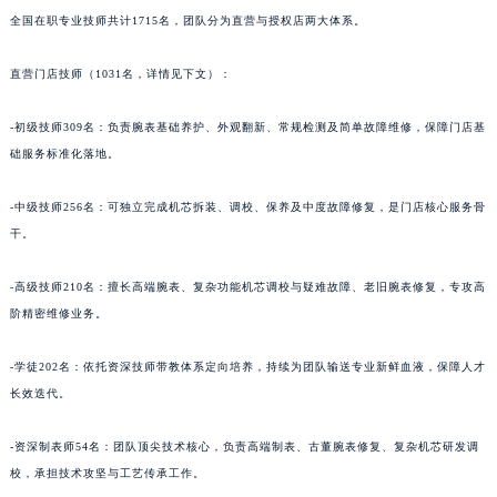
全国在职专业技师共计1715名，团队分为直营与授权店两大体系。
青海省海北藏族自治州海晏县将军路名士售后服务中心（需提前预约）
青海省海东市乐都区滨河路名士售后服务中心（需提前预约）
直营门店技师（1031名，详情见下文）：
青海省海南藏族自治州共和县青海湖大街名士售后服务中心（需提前预约）
青海省海西蒙古族藏族自治州德令哈市柴达木路名士售后服务中心（需提前预约）
-初级技师309名：负责腕表基础养护、外观翻新、常规检测及简单故障维修，保障门店基
青海省黄南藏族自治州同仁市德合隆路名士售后服务中心（需提前预约）
础服务标准化落地。
青海省西宁市城西区海湖新区西关大道名士售后服务中心（需提前预约）
-中级技师256名：可独立完成机芯拆装、调校、保养及中度故障修复，是门店核心服务骨
青海省玉树藏族自治州结古镇胜利路名士售后服务中心（需提前预约）
干。
陕西省安康市汉滨区金州路名士售后服务中心（需提前预约）
陕西省宝鸡市渭滨区经二路名士售后服务中心（需提前预约）
-高级技师210名：擅长高端腕表、复杂功能机芯调校与疑难故障、老旧腕表修复，专攻高
陕西省汉中市汉台区北大街名士售后服务中心（需提前预约）
阶精密维修业务。
陕西省商洛市商州区州城街名士售后服务中心（需提前预约）
陕西省铜川市王益区红旗街名士售后服务中心（需提前预约）
-学徒202名：依托资深技师带教体系定向培养，持续为团队输送专业新鲜血液，保障人才
长效迭代。
陕西省渭南市临渭区东风大街名士售后服务中心（需提前预约）
陕西省咸阳市秦都区沣西新城统一西路与白马河路交汇处名士售后服务中心（需提前预约）
-资深制表师54名：团队顶尖技术核心，负责高端制表、古董腕表修复、复杂机芯研发调
陕西省延安市宝塔区中心街名士售后服务中心（需提前预约）
校，承担技术攻坚与工艺传承工作。
陕西省榆林市榆阳区长兴路名士售后服务中心（需提前预约）