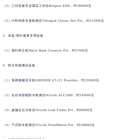
（2）三问音簧专业调试工作站Bergeon 8200，约186000元
广东省清远市清城区湖西路名士售后服务中心（需提前预约）
广东省汕头市龙湖区长平路名士售后服务中心（需提前预约）
（3）计时码表专项检测仪Vibrograf Chrono Test Pro，约152000元
广东省汕尾市城区香洲街道园林社区翠园街名士售后服务中心（需提前预约）
广东省韶关市武江区芙蓉新区与老城中心交汇处名士售后服务中心（需提前预约）
3、表盘/指针修复专用设备
广东省深圳市罗湖区深南东路5001号华润大厦17层1701室名士售后服务中心（需提前预约）
广东省阳江市江城区东风一路名士售后服务中心（需提前预约）
（1）指针矫正机Watch Hand Corrector Pro，约37000元
广东省云浮市云城区金山路名士售后服务中心（需提前预约）
4、防水性能测试设备
广东省湛江市赤坎区观海北路名士售后服务中心（需提前预约）
广东省肇庆市端州区信安大道与砚都大道交汇处名士售后服务中心（需提前预约）
（1）海神旗舰试水机GREINER LT-121 Poseidon，约220000元
广西壮族自治区百色市右江区中山二路名士售后服务中心（需提前预约）
广西壮族自治区北海市海城区北京路名士售后服务中心（需提前预约）
（2）全自动智能防水检测仪Witschi ALC2000，约145000元
广西壮族自治区崇左市江州区石景林街道友谊大道与丽川路交汇处名士售后服务中心（需提前预约）
（3）渗漏定位分析仪Witschi Leak Finder Pro，约90000元
广西壮族自治区防城港市港口区金花茶大道名士售后服务中心（需提前预约）
广西壮族自治区贵港市港北区港城街道布山大道与仙衣路交叉口名士售后服务中心（需提前预约）
（4）干式防水检测仪Witschi ProofMaster Pro，约198000元
广西壮族自治区桂林市秀峰区红岭路名士售后服务中心（需提前预约）
广西壮族自治区河池市金城江区金城江街道朝阳路名士售后服务中心（需提前预约）