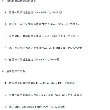
5、微观精密观察显微镜设备
广西壮族自治区贺州市八步区城东街道灵峰南路名士售后服务中心（需提前预约）
广西壮族自治区来宾市兴宾区桂中大道名士售后服务中心（需提前预约）
（1）三目体视高清显微镜Leica S6D，约320000元
广西壮族自治区柳州市城中区中山中路名士售后服务中心（需提前预约）
（2）蔡司工业级三目变焦显微镜ZEISS Stemi 305，约185000元
广西壮族自治区钦州市钦南区金海湾东大街名士售后服务中心（需提前预约）
广西壮族自治区梧州市万秀区龙湖镇高旺路名士售后服务中心（需提前预约）
（3）全光谱LED数码检测显微镜GemOro Elite 1030，约4200元
广西壮族自治区玉林市玉州区金玉路名士售后服务中心（需提前预约）
海南省儋州市儋州市那大镇兰洋北路名士售后服务中心（需提前预约）
（4）德国蔡司复消色差体视显微镜ZEISS Stemi 508，约380000元
海南省东方市八所镇解放西路名士售后服务中心（需提前预约）
（5）德国徕卡体视显微镜Leica S9，约85000元
海南省琼海市嘉积镇东风路名士售后服务中心（需提前预约）
海南省三沙市西沙区西沙群岛永兴岛北京路名士售后服务中心（需提前预约）
6、清洗与保养设备
海南省三亚市吉阳区迎宾路名士售后服务中心（需提前预约）
海南省万宁市万城镇解放路名士售后服务中心（需提前预约）
（1）德国埃尔玛旗舰洗表机Elma Elmasolvex RM，约78000元
海南省文昌市文城镇教育东路名士售后服务中心（需提前预约）
海南省五指山市通什镇三月三大道名士售后服务中心（需提前预约）
（2）全数控超声波清洗工作站Elma S1800 Premium，约245000元
香港特别行政区尖沙咀区油尖旺区广东道名士售后服务中心（需提前预约）
（3）德国Elma Elmasonic Select 900，约192000元
香港特别行政区金钟区中西区金钟道名士售后服务中心（需提前预约）