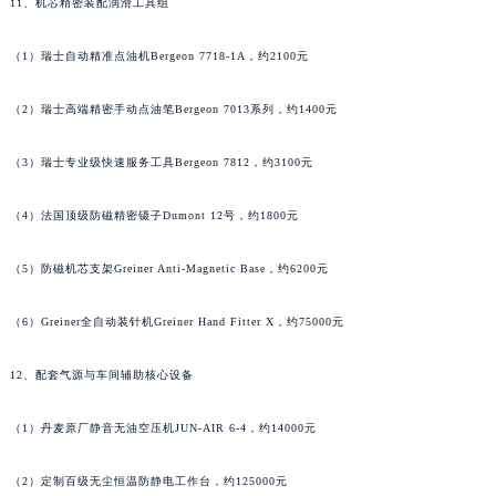
11、机芯精密装配润滑工具组
湖南省郴州市北湖区国庆北路名士售后服务中心（需提前预约）
湖南省衡阳市雁峰区解放路名士售后服务中心（需提前预约）
（1）瑞士自动精准点油机Bergeon 7718-1A，约2100元
湖南省怀化市鹤城区迎丰中路名士售后服务中心（需提前预约）
（2）瑞士高端精密手动点油笔Bergeon 7013系列，约1400元
湖南省娄底市娄星区长青街名士售后服务中心（需提前预约）
湖南省邵阳市双清区东风路名士售后服务中心（需提前预约）
（3）瑞士专业级快速服务工具Bergeon 7812，约3100元
湖南省湘潭市雨湖区莲城大道名士售后服务中心（需提前预约）
湖南省益阳市赫山区桃花仑路名士售后服务中心（需提前预约）
（4）法国顶级防磁精密镊子Dumont 12号，约1800元
湖南省永州市冷水滩区永州大道与中兴路交叉口名士售后服务中心（需提前预约）
（5）防磁机芯支架Greiner Anti-Magnetic Base，约6200元
湖南省岳阳市岳阳楼区东茅岭路名士售后服务中心（需提前预约）
湖南省张家界市永定区解放路名士售后服务中心（需提前预约）
（6）Greiner全自动装针机Greiner Hand Fitter X，约75000元
湖南省长沙市芙蓉区建湘路393号世茂环球金融中心写字楼10层1013室名士售后服务中心（需提前预约）
湖南省株洲市芦淞区建设南路名士售后服务中心（需提前预约）
12、配套气源与车间辅助核心设备
甘肃省白银市白银区北京路名士售后服务中心（需提前预约）
甘肃省定西市安定区解放路名士售后服务中心（需提前预约）
（1）丹麦原厂静音无油空压机JUN-AIR 6-4，约14000元
甘肃省敦煌市沙州镇阳关中路名士售后服务中心（需提前预约）
（2）定制百级无尘恒温防静电工作台，约125000元
甘肃省合作市人民街名士售后服务中心（需提前预约）