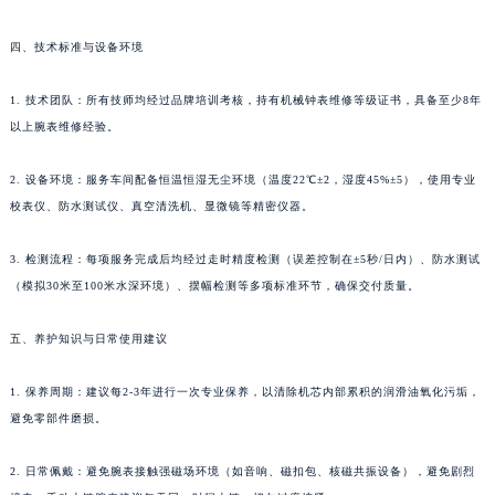
贵州省安顺市西秀区中华南路名士售后服务中心（需提前预约）
四、技术标准与设备环境
贵州省毕节市七星关区松山路名士售后服务中心（需提前预约）
贵州省六盘水市钟山区钟山大道名士售后服务中心（需提前预约）
1. 技术团队：所有技师均经过品牌培训考核，持有机械钟表维修等级证书，具备至少8年
贵州省黔东南苗族侗族自治州凯里市北京西路名士售后服务中心（需提前预约）
以上腕表维修经验。
贵州省黔西南布依族苗族自治州兴义市大道与桔香路交汇处名士售后服务中心（需提前预约）
贵州省铜仁市碧江区民主路名士售后服务中心（需提前预约）
2. 设备环境：服务车间配备恒温恒湿无尘环境（温度22℃±2，湿度45%±5），使用专业
校表仪、防水测试仪、真空清洗机、显微镜等精密仪器。
贵州省遵义市红花岗区共青大道与嵩山路交叉口名士售后服务中心（需提前预约）
四川省阿坝州市马尔康市团结街名士售后服务中心（需提前预约）
3. 检测流程：每项服务完成后均经过走时精度检测（误差控制在±5秒/日内）、防水测试
四川省巴中市巴州区江北大道名士售后服务中心（需提前预约）
（模拟30米至100米水深环境）、摆幅检测等多项标准环节，确保交付质量。
四川省成都市锦江区人民东路6号SAC东原中心24层2406B室名士售后服务中心（需提前预约）
四川省达州市通川区中心广场、老车坝名士售后服务中心（需提前预约）
五、养护知识与日常使用建议
四川省德阳市旌阳区长江西路、南街名士售后服务中心（需提前预约）
1. 保养周期：建议每2-3年进行一次专业保养，以清除机芯内部累积的润滑油氧化污垢，
四川省甘孜州市康定市情歌广场、箭炉街名士售后服务中心（需提前预约）
避免零部件磨损。
四川省广安市广安区建安南路名士售后服务中心（需提前预约）
四川省广元市利州区老城南北街、东大街名士售后服务中心（需提前预约）
2. 日常佩戴：避免腕表接触强磁场环境（如音响、磁扣包、核磁共振设备），避免剧烈
四川省乐山市市中区嘉定中路名士售后服务中心（需提前预约）