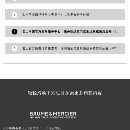
江西省南昌市红谷滩新区红谷中大道998号绿地双子塔（中央广场）A1座办公楼14层1407室名士售后服务中心（需提前预约）
江西省萍乡市安源区萍安北大道与康庄路交叉口名士售后服务中心（需提前预约）
3
名士手表螺丝滑丝？无需担心，这里有解决妙招
江西省上饶市信州区滨江西路名士售后服务中心（需提前预约）
江西省新余市渝水区北湖西路名士售后服务中心（需提前预约）
4
名士中国官方售后服务中心｜服务热线及门店地址权威信息通知（2026年6月最新）
江西省宜春市袁州区中山中路名士售后服务中心（需提前预约）
江西省鹰潭市月湖区胜利东路名士售后服务中心（需提前预约）
5
名士官方换电池价格查询｜详细地址与售后热线权威信息公告（2026年7月最新）
山东省德州市德城区东风中路名士售后服务中心（需提前预约）
山东省东营市东营区济南路名士售后服务中心（需提前预约）
山东省济南市历下区经十路11111号华润中心写字楼（万象城）15层1508室名士售后服务中心（需提前预约）
山东省济宁市任城区太白楼路名士售后服务中心（需提前预约）
山东省莱芜市文化南路8号银座商城名表维修一楼名表维修名士售后服务中心（需提前预约）
山东省临沂市兰山区解放路名士售后服务中心（需提前预约）
轻轻滑动下方栏目探索更多精彩内容
山东省日照市东港区烟台路名士售后服务中心（需提前预约）
山东省泰安市泰山区财源街道泰山大街名士售后服务中心（需提前预约）
山东省威海市环翠区新威海路89号振华商厦一楼名表维修名士售后服务中心（需提前预约）
山东省潍坊市奎文区东风东街名士售后服务中心（需提前预约）
没人能拥有名士,只不过为下一代保管而已