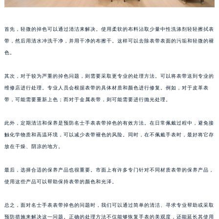
重庆市江北区观音桥步行街2号融恒时代广场写字楼9层902室（需提前预约）
长沙市芙蓉区定王台街道建湘路393号世茂环球金融中心写字楼（芙蓉广场）10层13室（需提前预约）
首先，轻微的掉色可以通过清洁来解决。使用柔软的布料沾取少量中性洗涤剂轻轻擦拭表
郑州市二七区铭功路10号华润大厦写字楼29层2905室（需提前预约）
带，然后用清水冲洗干净，并用干净的布擦干。这样可以去除表带表面的污垢和轻微的褪
太原市迎泽区解放路15号亨得利名表服务中心（品牌授权店）3层整层（需提前预约）
色。
沈阳市沈河区中街路137号亨得利名表服务中心（品牌授权店）1层整层（需提前预约）
沈阳市沈河区中街路83号亨得利名表服务中心（品牌授权店）1层整层（需提前预约）
其次，对于较为严重的掉色问题，则需要采取更专业的处理方法。可以将表带送到专业的
乌鲁木齐市天山区红山路26号时代广场（CCMALL）C座17层17-B（需提前预约）
维修店进行处理。专业人员会根据表带的具体材质和颜色进行修复。例如，对于皮革表
温州市鹿城区锦绣路1067号置信广场10层1015室（需提前预约）
带，可能需要重新上色；而对于金属表带，则可能需要进行抛光处理。
哈尔滨市道里区友谊西路600号富力中心T2座写字楼29层03室（需提前预约）
此外，定期清洁和保养是预防名士手表表带掉色的有效方法。在日常佩戴过程中，避免接
大连市中山区人民路15号国际金融大厦7层G室（需提前预约）
触化学物质和高温环境，可以减少表带褪色的风险。同时，在不佩戴手表时，最好将它存
佛山市禅城区季华五路57号万科金融中心C座12层1205室（需提前预约）
放在干燥、阴凉的地方。
东莞市东城街道鸿福东路1号民盈国贸中心T1写字楼9层907室（需提前预约）
无锡市梁溪区人民中路139号恒隆广场写字楼1座11层1104室（需提前预约）
最后，选择合适的保养产品也很重要。市面上有许多专门针对不同材质表带的保养产品，
南通市崇川区工农路57号圆融广场写字楼16层1603室（需提前预约）
使用这些产品可以帮助保持表带的颜色和光泽。
苏州市苏州工业园区星港街199号苏州中心办公楼C座22层08室（需提前预约）
总之，面对名士手表表带掉色的问题时，我们可以通过简单的清洁、寻求专业帮助或采取
武汉市江汉区解放大道686号世界贸易大厦38层09室（需提前预约）
预防措施来解决这一问题。正确的处理方法不仅能够恢复手表的美观度，还能延长其使用