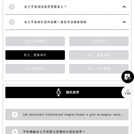
福建省漳州市龙文区步港路名士售后服务中心（需提前预约）
8
名士手表清洗保养需要多久？
江苏省常州市新北区龙锦路1590号现代传媒中心5号楼10层1008室名士售后服务中心（需提前预约）
江苏省淮安市清江浦区淮海北路名士售后服务中心（需提前预约）
9
名士手表表针意外折断？速览专业修复指南
江苏省连云港市海州区通灌北路名士售后服务中心（需提前预约）
江苏省南京市秦淮区中山南路1号南京中心22层22-C1-C3室名士售后服务中心（需提前预约）
名士上链周期
名士售后
江苏省宿迁市宿城区西湖路名士售后服务中心（需提前预约）
江苏省泰州市海陵区永定东路399号置地商务中心东塔（华润万象城）17层1706室名士售后服务中心（需提前预约）
名士，更换表针
名士，更换表链
江苏省徐州市鼓楼区淮海东路29号苏宁广场IFC国际金融中心35层3508室名士售后服务中心（需提前预约）
江苏省盐城市盐都区世纪大道5号盐城金融城写字楼1号楼16层1604室名士售后服务中心（需提前预约）
名士手表走时
名士，手表受磁

江苏省扬州市邗江区国展路29号星耀天地写字楼1号楼18层1803室名士售后服务中心（需提前预约）
江苏省镇江市京口区中山东路名士售后服务中心（需提前预约）

随机推荐
江西省抚州市临川区赣东大道名士售后服务中心（需提前预约）
江西省赣州市章贡区文清路名士售后服务中心（需提前预约）
江西省吉安市吉州区井冈山大道名士售后服务中心（需提前预约）
1
Jak skutecznie wykorzystać magius bonus w grze na magius casino online
江西省景德镇市珠山区珠山中路名士售后服务中心（需提前预约）
江西省九江市浔阳区浔阳路名士售后服务中心（需提前预约）
2
平时佩戴名士手表要注意哪些方面的保养？