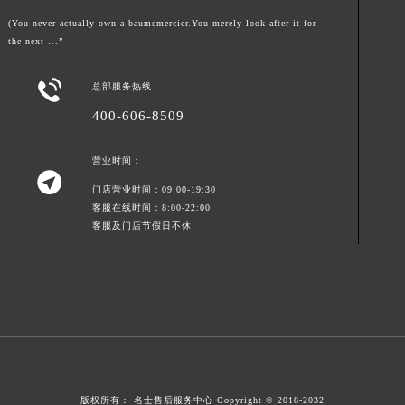
山东省枣庄市滕州市北辛路与善国路交叉口名士售后服务中心（需提前预约）
(You never actually own a baumemercier.You merely look after it for
山东省淄博市张店区金晶大道名士售后服务中心（需提前预约）
the next ...”
上海市黄浦区南京东路299号宏伊国际广场写字楼8层806室名士售后服务中心（需提前预约）
上海市徐汇区虹桥路3号港汇中心2座37层3705室名士售后服务中心（需提前预约）

总部服务热线
浙江省杭州市上城区钱江路1366号华润大厦A座5层503-5室名士售后服务中心（需提前预约）
400-606-8509
浙江省湖州市吴兴区劳动路名士售后服务中心（需提前预约）
浙江省嘉兴市南湖区广益路705号嘉兴世界贸易中心A座13层1304室名士售后服务中心（需提前预约）
营业时间：

浙江省金华市金东区东市南街777号金华万达广场4号楼22楼2209室名士售后服务中心（需提前预约）
门店营业时间：09:00-19:30
浙江省丽水市莲都区解放街名士售后服务中心（需提前预约）
客服在线时间：8:00-22:00
客服及门店节假日不休
浙江省宁波市江北区大闸南路500号来福士广场办公楼20层2009室名士售后服务中心（需提前预约）
浙江省衢州市柯城区上街名士售后服务中心（需提前预约）
浙江省绍兴市越城区胜利东路379号世茂天际中心写字楼8层805室名士售后服务中心（需提前预约）
浙江省舟山市定海区解放东路名士售后服务中心（需提前预约）
澳门特别行政区大堂区议事亭前地（新马路）名士售后服务中心（需提前预约）
澳门特别行政区风顺堂区南湾大马路名士售后服务中心（需提前预约）
澳门特别行政区花地玛堂区关闸广场名士售后服务中心（需提前预约）
版权所有：
名士售后服务中心
Copyright © 2018-2032