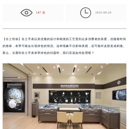
盐城市盐都区世纪大道5号盐城金融城写字楼1号楼16层1604室（需提前预约）

泰州市海陵区永定东路399号置地商务中心东塔写字楼（华润万象城）17层1706室（需提前预约）
147 次
2025-09-20
宁波市江北区大闸南路500号来福士广场办公楼20层2009室（需提前预约）
杭州市上城区钱江路1366号华润大厦写字楼A座5层503-5室（需提前预约）
金华市金东区东市南街777号金华万达广场写字楼4号楼22层2209室（需提前预约）
【
名士维修
】名士手表以其优雅的设计和精湛的工艺受到众多消费者的喜爱，但随着时间
绍兴市越城区胜利东路379号世茂天际中心写字楼8层805室（需提前预约）
的推移，表带可能会出现掉色的情况。这种现象不仅影响美观，还可能对皮肤造成刺激。
嘉兴市南湖区广益路705号嘉兴世界贸易中心写字楼A座13层1304室（需提前预约）
那么，当遇到名士手表表带掉色的问题时，我们应该如何处理呢？
南昌市红谷滩新区红谷中大道998号绿地双子塔（中央广场）A1座办公楼14层07室（需提前预约）
济南市历下区经十路11111号华润中心写字楼（万象城）15层1508室（需提前预约）
广州市天河区天河路230号万菱汇国际中心写字楼A塔7层704室（需提前预约）
广州市越秀区环市东路371-375号世界贸易中心大厦南塔写字楼15层07室（需提前预约）
深圳市罗湖区深南东路5001号华润大厦写字楼17层1701室（需提前预约）
惠州市惠城区江北文昌一路7号华贸大厦写字楼1座30层05室（需提前预约）
厦门市思明区湖滨东路95号华润大厦写字楼B座11层1104室（需提前预约）
福州市鼓楼区五四路128-1号恒力城写字楼15层03室（需提前预约）
成都市锦江区人民东路6号SAC东原中心写字楼24层2406B室（需提前预约）