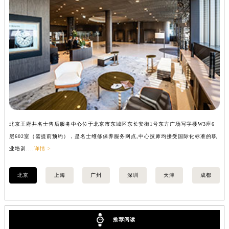
辽宁省沈阳市沈河区中街路137号亨得利名表维修授权店1楼名士售后服务中心（需提前预约）
辽宁省沈阳市沈河区中街路83号亨得利名表维修授权店1楼名士售后服务中心（需提前预约）
北京市朝阳区建国门外大街甲6号华熙国际中心D座11层1102室名士售后服务中心（北京总部）（需提前预约）
北京市东城区东长安街1号王府井东方广场W3座6层602室名士售后服务中心（需提前预约）
河北省保定市竞秀区朝阳北大街北国先天下名士售后服务中心（需提前预约）
内蒙古自治区阿拉善盟市左旗土尔扈特大街名士售后服务中心（需提前预约）
内蒙古自治区巴彦淖尔市临河区新华街名士售后服务中心（需提前预约）
内蒙古自治区包头市青山区幸福路甲3号王府井百货名表维修名士售后服务中心（需提前预约）
内蒙古自治区赤峰市红山区哈达街名士售后服务中心（需提前预约）
北京王府井名士售后服务中心位于北京市东城区东长安街1号东方广场写字楼W3座6
上
内蒙古自治区鄂尔多斯市东胜区伊金霍洛街名士售后服务中心（需提前预约）
层602室（需提前预约），是名士维修保养服务网点,中心技师均接受国际化标准的职
（
内蒙古自治区呼伦贝尔市海拉尔区中央街名士售后服务中心（需提前预约）
业培训....
详情 >
训..
内蒙古自治区通辽市科尔沁区明仁大街名士售后服务中心（需提前预约）
内蒙古自治区乌海市海勃湾区人民南路名士售后服务中心（需提前预约）
北京
上海
广州
深圳
天津
成都
内蒙古自治区乌兰察布市集宁区恩和大街名士售后服务中心（需提前预约）
内蒙古自治区锡林郭勒盟市锡林浩特市光明街与额尔敦路交叉口名士售后服务中心（需提前预约）
内蒙古自治区兴安盟市乌兰浩特市兴安大街名士售后服务中心（需提前预约）
推荐阅读