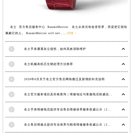
安徽省滁州市琅琊区南谯北路名士售后服务中心（需提前预约）
安徽省阜阳市颍州区颍州北路名士售后服务中心（需提前预约）
安徽省淮北市相山区淮海路名士售后服务中心（需提前预约）
安徽省淮南市田家庵区国庆中路名士售后服务中心（需提前预约）
名士 官方售后服务中心 BaumeMercier 名士从来没有改变世界，而是把它留给
佩戴它的人。 BaumeMercier will nev......
详情 >
安徽省黄山市屯溪区黄山西路名士售后服务中心（需提前预约）
安徽省六安市金安区解放中路名士售后服务中心（需提前预约）
2
名士手表遭遇灰尘侵扰，如何高效清除维护
安徽省马鞍山市雨山区湖南西路名士售后服务中心（需提前预约）
安徽省宿州市埇桥区人民中路名士售后服务中心（需提前预约）
3
名士机械表机芯生锈处理方法推荐
安徽省铜陵市铜官区石城大道名士售后服务中心（需提前预约）
安徽省芜湖市镜湖区中山路步行街名士售后服务中心（需提前预约）
4
2026年6月关于名士官方售后网络搬迁及新增的补充说明
安徽省宣城市宣州区叠嶂西路名士售后服务中心（需提前预约）
福建省龙岩市新罗区九一南路名士售后服务中心（需提前预约）
5
名士官方服务项目及价格查询｜维修地址与客服电话权威信息公告（2026年6月最新）
福建省南平市建阳区人民西路名士售后服务中心（需提前预约）
福建省宁德市蕉城区天湖东路名士售后服务中心（需提前预约）
6
名士手表维修电话提供专业售后维修保养服务权威公示（2026年7月最新）
福建省莆田市城厢区霞林街道荔华东大道名士售后服务中心（需提前预约）
7
名士售后维修点提供专业保养与精准维修服务权威公示（2026年7月最新）
福建省三明市三元区东乾二路名士售后服务中心（需提前预约）