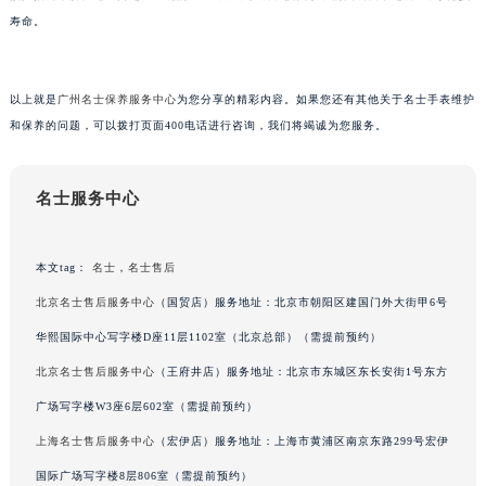
南宁市青秀区金湖路59号地王大厦12楼1224室（需提前预约）
寿命。
合肥市蜀山区潜山路111号万象城华润大厦B座12楼03室（需提前预约）
泉州市丰泽区宝洲路729号浦西万达中心写字楼A座7楼709室（需提前预约）
青岛市南区山东路6号华润大厦B座22层04室（需提前预约）
以上就是
广州名士保养服务中心
为您分享的精彩内容。如果您还有其他关于名士手表维护
和保养的问题，可以拨打页面400电话进行咨询，我们将竭诚为您服务。
烟台市芝罘区胜利路139号万达金融中心A座907室（需提前预约）
长春市朝阳区西安大路727号中银大厦A座(旺进大厦)18层09室（需提前预约）
贵阳市南明区都司高架桥路33号亨特国际金融中心14楼14D（需提前预约）
名士服务中心
昆明市盘龙区北京路928号同德昆明广场写字楼10层06室（需提前预约）
石家庄市长安区中山东路39号勒泰中心写字楼B座13层07室（需提前预约）
本文tag：
名士
，
名士售后
西安市碑林区南关正街88号华侨城长安国际中心E座6楼10室（需提前预约）
北京名士售后服务中心
（国贸店）服务地址：北京市朝阳区建国门外大街甲6号
海口市龙华区金贸东路5号海口华润大厦B座17层1707室（需提前预约）
华熙国际中心写字楼D座11层1102室（北京总部）（需提前预约）
唐山市路南区新华东道100号万达广场写字楼A座10层1002室（需提前预约）
台州市椒江区东海大道1800号腾达中心东1幢20楼2002室（需提前预约）
北京名士售后服务中心
（王府井店）服务地址：北京市东城区东长安街1号东方
内蒙古自治区呼和浩特市玉泉区大学西街70号华润万象城写字楼（鄂尔多斯大厦）23层2326室（需提前预约）
广场写字楼W3座6层602室（需提前预约）
甘肃省兰州市七里河区西津西路16号兰州中心写字楼21层2102室（需提前预约）
上海名士售后服务中心
（宏伊店）服务地址：上海市黄浦区南京东路299号宏伊
重庆市解放碑渝中区民权路28号英利国际金融中心写字楼20层01室（需提前预约）
国际广场写字楼8层806室（需提前预约）