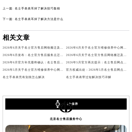
吉林省四平市铁东区紫气大路与南九经街交汇处名士售后服务中心（需提前预约）
上一篇:
名士手表表耳掉了解决技巧集锦
吉林省松原市宁江区五环大街名士售后服务中心（需提前预约）
吉林省通化市东昌区环通乡江南大街名士售后服务中心（需提前预约）
下一篇:
名士手表表耳掉了解决方法是什么
吉林省延边市延吉市解放路名士售后服务中心（需提前预约）
辽宁省鞍山市铁东区站前街名士售后服务中心（需提前预约）
相关文章
辽宁省本溪市平山区胜利路名士售后服务中心（需提前预约）
2026年6月关于名士官方售后网络搬迁及新增的补充通知
2026年6月关于名士官方维修保养中心网点搬迁新增的公告
辽宁省朝阳市双塔区新华路名士售后服务中心（需提前预约）
2026年6月发布：名士官方售后服务点迁移及新开汇总
2026年6月关于名士官方售后网络搬迁及新增的补充说明文件
辽宁省丹东市振兴区七经街名士售后服务中心（需提前预约）
2026年6月官方补充最终确认：名士售后网点迁址与新增
2026年5月官方再次提示：名士售后网点迁址与增设
辽宁省抚顺市新抚区东一路名士售后服务中心（需提前预约）
2026年5月关于名士官方维修保养中心网点搬迁新增的正式文件
官方权威出处：2026年5月名士售后网点搬迁与新增
辽宁省阜新市海州区解放大街名士售后服务中心（需提前预约）
名士手表表壳有划痕怎么解决
名士手表表带过短解决技巧详解
辽宁省葫芦岛市连山区中央路名士售后服务中心（需提前预约）
辽宁省锦州市古塔区中央大街名士售后服务中心（需提前预约）
辽宁省辽阳市白塔区新运大街名士售后服务中心（需提前预约）
名士保养
辽宁省盘锦市兴隆台区石油大街名士售后服务中心（需提前预约）
辽宁省铁岭市银州区南马路名士售后服务中心（需提前预约）
北京名士售后服务中心
辽宁省营口市站前区市府路与渤海大街交叉口名士售后服务中心（需提前预约）