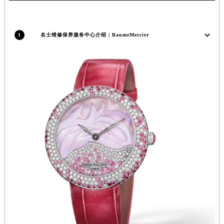
山西省大同市平城区迎宾街名士售后服务中心（需提前预约）
山西省晋城市城区黄华街名士售后服务中心（需提前预约）
山西省晋中市榆次区顺城街名士售后服务中心（需提前预约）
1
名士维修保养服务中心介绍 | BaumeMercier
山西省临汾市尧都区解放路名士售后服务中心（需提前预约）
山西省吕梁市离石区永宁中路与建设街交叉口名士售后服务中心（需提前预约）
山西省朔州市朔城区怡西路与鄯阳西街交汇处名士售后服务中心（需提前预约）
山西省忻州市忻府区和平东街与七一南路交叉口名士售后服务中心（需提前预约）
山西省阳泉市郊区平阳东街与新城大道交叉口名士售后服务中心（需提前预约）
山西省运城市盐湖区河东街名士售后服务中心（需提前预约）
山西省长治市潞州区英雄中路名士售后服务中心（需提前预约）
山西省太原市迎泽区迎泽街道解放路15号亨得利名表维修授权店3楼名士售后服务中心（需提前预约）
天津市和平区赤峰道136号天津国际金融中心26层2603室名士售后服务中心（需提前预约）
安徽省安庆市迎江区人民路名士售后服务中心（需提前预约）
安徽省蚌埠市蚌山区淮河路名士售后服务中心（需提前预约）
安徽省亳州市谯城区魏武大道名士售后服务中心（需提前预约）
安徽省池州市贵池区长江路名士售后服务中心（需提前预约）