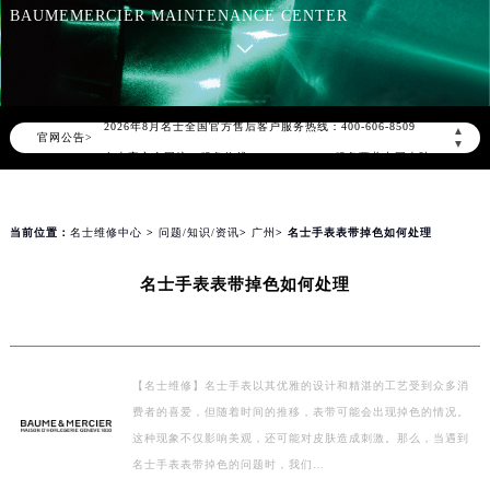
知识/资讯
BAUMEMERCIER MAINTENANCE CENTER
2026年8月名士中国区售后服务网络优化升级公告
2026年8月名士全国官方售后客户服务热线：400-606-8509
▲
官网公告>
▼
名士官方全国统一服务热线400-606-8509，服务覆盖中国大陆、香港、澳门、台湾全部区域（非大陆需加拨“+86”）
2026年8月名士售后服务中心最新网点地址：
北京市朝阳区建国门外大街甲6号华熙国际中心写字楼D座11层1102室（北京总部）（需提前预约）
当前位置：
名士维修中心
>
问题/知识/资讯
>
广州
> 名士手表表带掉色如何处理
北京市东城区东长安街1号东方广场写字楼W3座6层602室（需提前预约）
天津市和平区赤峰道136号天津国际金融中心写字楼26层2603室（需提前预约）
名士手表表带掉色如何处理
上海市徐汇区虹桥路3号港汇中心写字楼2座37层3705室（需提前预约）
上海市黄浦区南京东路299号宏伊国际广场写字楼8层806室（需提前预约）
南京市秦淮区中山南路1号（新街口）南京中心写字楼22层C1-1室（需提前预约）
【名士维修】名士手表以其优雅的设计和精湛的工艺受到众多消
常州市新北区龙锦路1590号现代传媒中心写字楼5号楼10层1008室（需提前预约）
费者的喜爱，但随着时间的推移，表带可能会出现掉色的情况。
徐州市鼓楼区淮海东路29号苏宁广场IFC国际金融中心写字楼35层3508室（需提前预约）
这种现象不仅影响美观，还可能对皮肤造成刺激。那么，当遇到
扬州市邗江区国展路29号星耀天地写字楼1号楼18层1803室（需提前预约）
名士手表表带掉色的问题时，我们…