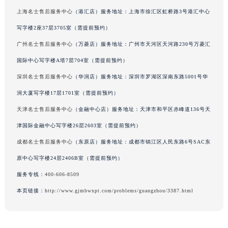
黑龙江省大庆市萨尔图区会战大街名士售后服务中心（需提前预约）
上海名士售后服务中心
（港汇店）服务地址：上海市徐汇区虹桥路3号港汇中心
黑龙江省鹤岗市向阳区红军路名士售后服务中心（需提前预约）
写字楼2座37层3705室（需提前预约）
黑龙江省黑河市爱辉区中央街名士售后服务中心（需提前预约）
广州名士售后服务中心
（万菱店）服务地址：广州市天河区天河路230号万菱汇
黑龙江省鸡西市鸡冠区红军路名士售后服务中心（需提前预约）
黑龙江省佳木斯市向阳区长安路名士售后服务中心（需提前预约）
国际中心写字楼A塔7层704室（需提前预约）
黑龙江省牡丹江市东安区太平路名士售后服务中心（需提前预约）
深圳名士售后服务中心
（华润店）服务地址：深圳市罗湖区深南东路5001号华
黑龙江省七台河市桃山区大同街名士售后服务中心（需提前预约）
润大厦写字楼17层1701室（需提前预约）
黑龙江省齐齐哈尔市龙沙区龙华路名士售后服务中心（需提前预约）
天津名士售后服务中心
（金融中心店）服务地址：天津市和平区赤峰道136号天
黑龙江省双鸭山市尖山区新兴大街名士售后服务中心（需提前预约）
津国际金融中心写字楼26层2603室（需提前预约）
黑龙江省绥化市北林区新华街与康庄路交叉口名士售后服务中心（需提前预约）
成都名士售后服务中心
（东原店）服务地址：成都市锦江区人民东路6号SAC东
黑龙江省伊春市伊美区通河路名士售后服务中心（需提前预约）
原中心写字楼24层2406B室（需提前预约）
吉林省白城市洮北区明仁南街名士售后服务中心（需提前预约）
吉林省白山市浑江区浑江大街名士售后服务中心（需提前预约）
服务专线：
400-606-8509
吉林省吉林市船营区河南街名士售后服务中心（需提前预约）
本页链接：
http://www.gjmbwxpt.com/problems/guangzhou/3387.html
吉林省辽源市龙山区人民大街名士售后服务中心（需提前预约）
吉林省梅河口市新华街道梅河大街名士售后服务中心（需提前预约）