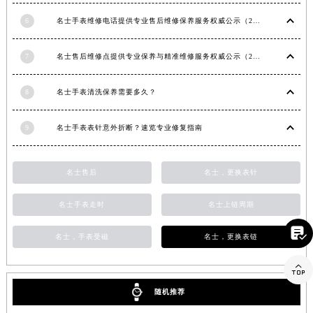
福建省莆田市城厢区霞林街道荔华东大道名士售后服务中心（需提前预约）
6
名士手表维修电话提供专业售后维修保养服务权威公示（2026年7月最新）
福建省三明市三元区东乾二路名士售后服务中心（需提前预约）
福建省漳州市龙文区步港路名士售后服务中心（需提前预约）
7
名士售后维修点提供专业保养与精准维修服务权威公示（2026年7月最新）
江苏省常州市新北区龙锦路1590号现代传媒中心5号楼10层1008室名士售后服务中心（需提前预约）
江苏省淮安市清江浦区淮海北路名士售后服务中心（需提前预约）
8
名士手表清洗保养需要多久？
江苏省连云港市海州区通灌北路名士售后服务中心（需提前预约）
9
名士手表表针意外折断？速览专业修复指南
江苏省南京市秦淮区中山南路1号南京中心22层22-C1-C3室名士售后服务中心（需提前预约）
江苏省宿迁市宿城区西湖路名士售后服务中心（需提前预约）
江苏省泰州市海陵区永定东路399号置地商务中心东塔（华润万象城）17层1706室名士售后服务中心（需提前预约）
名士售后
名士，更换表针
江苏省徐州市鼓楼区淮海东路29号苏宁广场IFC国际金融中心35层3508室名士售后服务中心（需提前预约）
名士手表走时
名士上链周期
江苏省盐城市盐都区世纪大道5号盐城金融城写字楼1号楼16层1604室名士售后服务中心（需提前预约）
江苏省扬州市邗江区国展路29号星耀天地写字楼1号楼18层1803室名士售后服务中心（需提前预约）

名士，手表受磁
名士，更换表链
江苏省镇江市京口区中山东路名士售后服务中心（需提前预约）

江西省抚州市临川区赣东大道名士售后服务中心（需提前预约）
江西省赣州市章贡区文清路名士售后服务中心（需提前预约）
随机推荐
江西省吉安市吉州区井冈山大道名士售后服务中心（需提前预约）