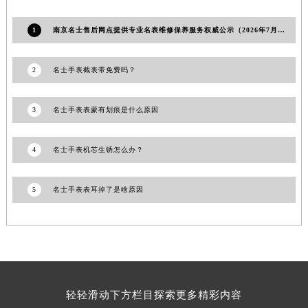
江西省景德镇市珠山区珠山中路名士售后服务中心（需提前预约）
1
南京名士售后网点提供专业名表维修保养服务权威公示（2026年7月最新）
江西省九江市浔阳区浔阳路名士售后服务中心（需提前预约）
江西省南昌市红谷滩新区红谷中大道998号绿地双子塔（中央广场）A1座办公楼14层1407室名士售后服务中心（需提前预约）
2
名士手表截表带免费吗？
江西省萍乡市安源区萍安北大道与康庄路交叉口名士售后服务中心（需提前预约）
江西省上饶市信州区滨江西路名士售后服务中心（需提前预约）
江西省新余市渝水区北湖西路名士售后服务中心（需提前预约）
3
名士手表表蒙有划痕是什么原因
江西省宜春市袁州区中山中路名士售后服务中心（需提前预约）
江西省鹰潭市月湖区胜利东路名士售后服务中心（需提前预约）
4
名士手表机芯生锈怎么办？
山东省德州市德城区东风中路名士售后服务中心（需提前预约）
山东省东营市东营区济南路名士售后服务中心（需提前预约）
5
名士手表表耳掉了是啥原因
山东省济南市历下区经十路11111号华润中心写字楼（万象城）15层1508室名士售后服务中心（需提前预约）
山东省济宁市任城区太白楼路名士售后服务中心（需提前预约）
山东省莱芜市文化南路8号银座商城名表维修一楼名表维修名士售后服务中心（需提前预约）
山东省临沂市兰山区解放路名士售后服务中心（需提前预约）
山东省日照市东港区烟台路名士售后服务中心（需提前预约）
轻轻滑动下方栏目探索更多精彩内容
山东省泰安市泰山区财源街道泰山大街名士售后服务中心（需提前预约）