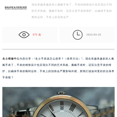
现在有越来越多的人佩戴手表了，手表的精致设计也呈现出不同
徐州市鼓楼区淮海东路29号苏宁广场IFC国际金融中心写字楼35层3508室（需提前预约）
的艺术风格。佩戴手表时，还应注意手表的维护，以确保手表的
扬州市邗江区国展路29号星耀天地写字楼1号楼18层1803室（需提前预约）
顺利运转，手表上的划痕会严…
盐城市盐都区世纪大道5号盐城金融城写字楼1号楼16层1604室（需提前预约）
泰州市海陵区永定东路399号置地商务中心东塔写字楼（华润万象城）17层1706室（需提前预约）

宁波市江北区大闸南路500号来福士广场办公楼20层2009室（需提前预约）
375 次
2023-03-16
杭州市上城区钱江路1366号华润大厦写字楼A座5层503-5室（需提前预约）
金华市金东区东市南街777号金华万达广场写字楼4号楼22层2209室（需提前预约）
绍兴市越城区胜利东路379号世茂天际中心写字楼8层805室（需提前预约）
名士维修中心
为您分享：“名士手表该怎么保养？（保养方法）”。现在有越来越多的人佩
嘉兴市南湖区广益路705号嘉兴世界贸易中心写字楼A座13层1304室（需提前预约）
戴手表了，手表的精致设计也呈现出不同的艺术风格。佩戴手表时，还应注意手表的维
南昌市红谷滩新区红谷中大道998号绿地双子塔（中央广场）A1座办公楼14层07室（需提前预约）
护，以确保手表的顺利运转，手表上的划痕会严重影响外观，那我们该如何更好的去保养
手表呢？
济南市历下区经十路11111号华润中心写字楼（万象城）15层1508室（需提前预约）
广州市天河区天河路230号万菱汇国际中心写字楼A塔7层704室（需提前预约）
广州市越秀区环市东路371-375号世界贸易中心大厦南塔写字楼15层07室（需提前预约）
深圳市罗湖区深南东路5001号华润大厦写字楼17层1701室（需提前预约）
惠州市惠城区江北文昌一路7号华贸大厦写字楼1座30层05室（需提前预约）
厦门市思明区湖滨东路95号华润大厦写字楼B座11层1104室（需提前预约）