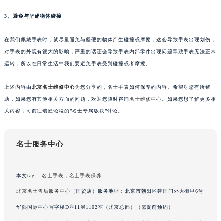
苏州市苏州工业园区星港街199号苏州中心办公楼C座22层08室（需提前预约）
3、避免与坚硬物体碰撞
武汉市江汉区解放大道686号世界贸易大厦38层09室（需提前预约）
南宁市青秀区金湖路59号地王大厦12楼1224室（需提前预约）
在我们佩戴手表时，就尽量避免与坚硬的物体产生碰撞或摩擦，这会导致手表出现划伤，
合肥市蜀山区潜山路111号万象城华润大厦B座12楼03室（需提前预约）
对手表的外观有很大的影响，严重的话还会导致手表内部零件出现问题导致手表无法正常
运转，所以在日常生活中我们要避免手表受到碰撞或者摩擦。
泉州市丰泽区宝洲路729号浦西万达中心写字楼A座7楼709室（需提前预约）
青岛市南区山东路6号华润大厦B座22层04室（需提前预约）
上述内容由
北京名士维修中心
为您分享的，名士手表如何保养的内容。希望对您有所帮
烟台市芝罘区胜利路139号万达金融中心A座907室（需提前预约）
助，如果您有其他相关方面的问题，欢迎您随时咨询
名士维修
中心。如果您想了解更多相
长春市朝阳区西安大路727号中银大厦A座(旺进大厦)18层09室（需提前预约）
关内容，可前往瑞匠论坛的”名士专属版块”讨论。
贵阳市南明区都司高架桥路33号亨特国际金融中心14楼14D（需提前预约）
昆明市盘龙区北京路928号同德昆明广场写字楼10层06室（需提前预约）
名士服务中心
石家庄市长安区中山东路39号勒泰中心写字楼B座13层07室（需提前预约）
西安市碑林区南关正街88号华侨城长安国际中心E座6楼10室（需提前预约）
海口市龙华区金贸东路5号海口华润大厦B座17层1707室（需提前预约）
本文tag：
名士手表
，
名士手表保养
唐山市路南区新华东道100号万达广场写字楼A座10层1002室（需提前预约）
北京名士售后服务中心
（国贸店）服务地址：北京市朝阳区建国门外大街甲6号
台州市椒江区东海大道1800号腾达中心东1幢20楼2002室（需提前预约）
华熙国际中心写字楼D座11层1102室（北京总部）（需提前预约）
内蒙古自治区呼和浩特市玉泉区大学西街70号华润万象城写字楼（鄂尔多斯大厦）23层2326室（需提前预约）