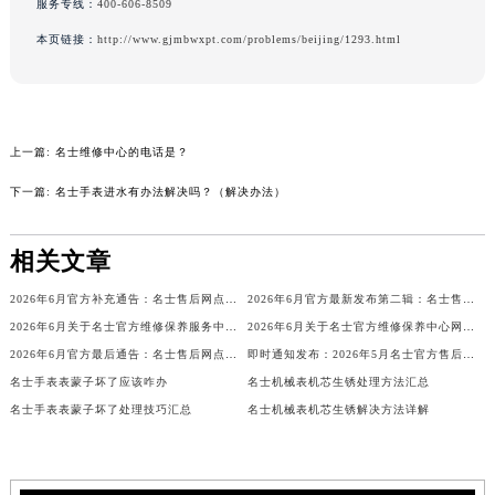
服务专线：
400-606-8509
吉林省辽源市龙山区人民大街名士售后服务中心（需提前预约）
本页链接：
http://www.gjmbwxpt.com/problems/beijing/1293.html
吉林省梅河口市新华街道梅河大街名士售后服务中心（需提前预约）
吉林省四平市铁东区紫气大路与南九经街交汇处名士售后服务中心（需提前预约）
吉林省松原市宁江区五环大街名士售后服务中心（需提前预约）
吉林省通化市东昌区环通乡江南大街名士售后服务中心（需提前预约）
上一篇:
名士维修中心的电话是？
吉林省延边市延吉市解放路名士售后服务中心（需提前预约）
下一篇:
名士手表进水有办法解决吗？（解决办法）
辽宁省鞍山市铁东区站前街名士售后服务中心（需提前预约）
辽宁省本溪市平山区胜利路名士售后服务中心（需提前预约）
相关文章
辽宁省朝阳市双塔区新华路名士售后服务中心（需提前预约）
2026年6月官方补充通告：名士售后网点迁址及新增
2026年6月官方最新发布第二辑：名士售后网点迁址与新设
辽宁省丹东市振兴区七经街名士售后服务中心（需提前预约）
2026年6月关于名士官方维修保养服务中心搬迁及新增的正式文件文本
2026年6月关于名士官方维修保养中心网点搬迁新增的正式文件内容全面公开
辽宁省抚顺市新抚区东一路名士售后服务中心（需提前预约）
2026年6月官方最后通告：名士售后网点迁址与新增
即时通知发布：2026年5月名士官方售后保养中心迁址及维修点新设
辽宁省阜新市海州区解放大街名士售后服务中心（需提前预约）
名士手表表蒙子坏了应该咋办
名士机械表机芯生锈处理方法汇总
辽宁省葫芦岛市连山区中央路名士售后服务中心（需提前预约）
名士手表表蒙子坏了处理技巧汇总
名士机械表机芯生锈解决方法详解
辽宁省锦州市古塔区中央大街名士售后服务中心（需提前预约）
辽宁省辽阳市白塔区新运大街名士售后服务中心（需提前预约）
辽宁省盘锦市兴隆台区石油大街名士售后服务中心（需提前预约）