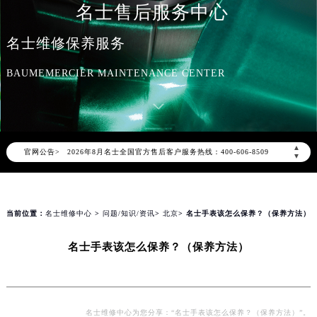
名士售后服务中心
名士维修保养服务
BAUMEMERCIER MAINTENANCE CENTER
2026年8月名士中国区售后服务网络优化升级公告
2026年8月名士全国官方售后客户服务热线：400-606-8509
▲
官网公告>
名士官方全国统一服务热线400-606-8509，服务覆盖中国大陆、香港、澳门、台湾全部区域（非大陆需加拨“+86”）
▼
2026年8月名士售后服务中心最新网点地址：
北京市朝阳区建国门外大街甲6号华熙国际中心写字楼D座11层1102室（北京总部）（需提前预约）
北京市东城区东长安街1号东方广场写字楼W3座6层602室（需提前预约）
当前位置：
名士维修中心
>
问题/知识/资讯
>
北京
> 名士手表该怎么保养？（保养方法）
天津市和平区赤峰道136号天津国际金融中心写字楼26层2603室（需提前预约）
名士手表该怎么保养？（保养方法）
上海市徐汇区虹桥路3号港汇中心写字楼2座37层3705室（需提前预约）
上海市黄浦区南京东路299号宏伊国际广场写字楼8层806室（需提前预约）
南京市秦淮区中山南路1号（新街口）南京中心写字楼22层C1-1室（需提前预约）
常州市新北区龙锦路1590号现代传媒中心写字楼5号楼10层1008室（需提前预约）
名士维修中心为您分享：“名士手表该怎么保养？（保养方法）”。