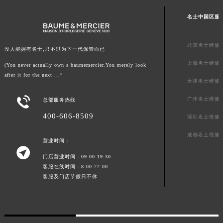
山东省威海市环翠区新威海路89号振华商厦一楼名表维修名士售后服务中心（需提前预约）
名士中国区服
山东省潍坊市奎文区东风东街名士售后服务中心（需提前预约）
山东省枣庄市滕州市北辛路与善国路交叉口名士售后服务中心（需提前预约）
北京名士维修
没人能拥有名士,只不过为下一代保管而已
山东省淄博市张店区金晶大道名士售后服务中心（需提前预约）
上海名士维修
(You never actually own a baumemercier.You merely look
上海市黄浦区南京东路299号宏伊国际广场写字楼8层806室名士售后服务中心（需提前预约）
after it for the next ...”
上海市徐汇区虹桥路3号港汇中心2座37层3705室名士售后服务中心（需提前预约）
天津名士维修
浙江省杭州市上城区钱江路1366号华润大厦A座5层503-5室名士售后服务中心（需提前预约）

广州名士维修
总部服务热线
浙江省湖州市吴兴区劳动路名士售后服务中心（需提前预约）
400-606-8509
深圳名士维修
浙江省嘉兴市南湖区广益路705号嘉兴世界贸易中心A座13层1304室名士售后服务中心（需提前预约）
成都名士维修
浙江省金华市金东区东市南街777号金华万达广场4号楼22楼2209室名士售后服务中心（需提前预约）
营业时间：

浙江省丽水市莲都区解放街名士售后服务中心（需提前预约）
门店营业时间：09:00-19:30
浙江省宁波市江北区大闸南路500号来福士广场办公楼20层2009室名士售后服务中心（需提前预约）
客服在线时间：8:00-22:00
客服及门店节假日不休
浙江省衢州市柯城区上街名士售后服务中心（需提前预约）
浙江省绍兴市越城区胜利东路379号世茂天际中心写字楼8层805室名士售后服务中心（需提前预约）
浙江省舟山市定海区解放东路名士售后服务中心（需提前预约）
澳门特别行政区大堂区议事亭前地（新马路）名士售后服务中心（需提前预约）