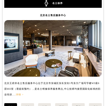
名士保养
辽宁省铁岭市银州区南马路名士售后服务中心（需提前预约）
辽宁省营口市站前区市府路与渤海大街交叉口名士售后服务中心（需提前预约）
北京名士售后服务中心
辽宁省沈阳市沈河区中街路137号亨得利名表维修授权店1楼名士售后服务中心（需提前预约）
辽宁省沈阳市沈河区中街路83号亨得利名表维修授权店1楼名士售后服务中心（需提前预约）
北京市朝阳区建国门外大街甲6号华熙国际中心D座11层1102室名士售后服务中心（北京总部）（需提前预约）
北京市东城区东长安街1号王府井东方广场W3座6层602室名士售后服务中心（需提前预约）
河北省保定市竞秀区朝阳北大街北国先天下名士售后服务中心（需提前预约）
内蒙古自治区阿拉善盟市左旗土尔扈特大街名士售后服务中心（需提前预约）
内蒙古自治区巴彦淖尔市临河区新华街名士售后服务中心（需提前预约）
内蒙古自治区包头市青山区幸福路甲3号王府井百货名表维修名士售后服务中心（需提前预约）
内蒙古自治区赤峰市红山区哈达街名士售后服务中心（需提前预约）
内蒙古自治区鄂尔多斯市东胜区伊金霍洛街名士售后服务中心（需提前预约）
北京王府井名士售后服务中心位于北京市东城区东长安街1号东方广场写字楼W3座6
上
内蒙古自治区呼伦贝尔市海拉尔区中央街名士售后服务中心（需提前预约）
层602室（需提前预约），是名士维修保养服务网点,中心技师均接受国际化标准的职
（
内蒙古自治区通辽市科尔沁区明仁大街名士售后服务中心（需提前预约）
业培训....
详情 >
训..
内蒙古自治区乌海市海勃湾区人民南路名士售后服务中心（需提前预约）
内蒙古自治区乌兰察布市集宁区恩和大街名士售后服务中心（需提前预约）