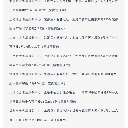
北京名士售后服务中心
（王府井店）服务地址：北京市东城区东长安街1号东方
甘肃省兰州市七里河区西津西路16号兰州中心写字楼21层2102室（需提前预约）
广场写字楼W3座6层602室（需提前预约）
重庆市解放碑渝中区民权路28号英利国际金融中心写字楼20层01室（需提前预约）
上海名士售后服务中心
（宏伊店）服务地址：上海市黄浦区南京东路299号宏伊
黑龙江省大庆市萨尔图区会战大街名士售后服务中心（需提前预约）
国际广场写字楼8层806室（需提前预约）
黑龙江省鹤岗市向阳区红军路名士售后服务中心（需提前预约）
黑龙江省黑河市爱辉区中央街名士售后服务中心（需提前预约）
上海名士售后服务中心
（港汇店）服务地址：上海市徐汇区虹桥路3号港汇中心
黑龙江省鸡西市鸡冠区红军路名士售后服务中心（需提前预约）
写字楼2座37层3705室（需提前预约）
黑龙江省佳木斯市向阳区长安路名士售后服务中心（需提前预约）
广州名士售后服务中心
（万菱店）服务地址：广州市天河区天河路230号万菱汇
黑龙江省牡丹江市东安区太平路名士售后服务中心（需提前预约）
国际中心写字楼A塔7层704室（需提前预约）
黑龙江省七台河市桃山区大同街名士售后服务中心（需提前预约）
深圳名士售后服务中心
（华润店）服务地址：深圳市罗湖区深南东路5001号华
黑龙江省齐齐哈尔市龙沙区龙华路名士售后服务中心（需提前预约）
润大厦写字楼17层1701室（需提前预约）
黑龙江省双鸭山市尖山区新兴大街名士售后服务中心（需提前预约）
天津名士售后服务中心
（金融中心店）服务地址：天津市和平区赤峰道136号天
黑龙江省绥化市北林区新华街与康庄路交叉口名士售后服务中心（需提前预约）
黑龙江省伊春市伊美区通河路名士售后服务中心（需提前预约）
津国际金融中心写字楼26层2603室（需提前预约）
吉林省白城市洮北区明仁南街名士售后服务中心（需提前预约）
成都名士售后服务中心
（东原店）服务地址：成都市锦江区人民东路6号SAC东
吉林省白山市浑江区浑江大街名士售后服务中心（需提前预约）
原中心写字楼24层2406B室（需提前预约）
吉林省吉林市船营区河南街名士售后服务中心（需提前预约）