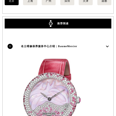
北京
上海
广州
深圳
天津
成都
内蒙古自治区锡林郭勒盟市锡林浩特市光明街与额尔敦路交叉口名士售后服务中心（需提前预约）
内蒙古自治区兴安盟市乌兰浩特市兴安大街名士售后服务中心（需提前预约）
山西省大同市平城区迎宾街名士售后服务中心（需提前预约）
推荐阅读
山西省晋城市城区黄华街名士售后服务中心（需提前预约）
山西省晋中市榆次区顺城街名士售后服务中心（需提前预约）
山西省临汾市尧都区解放路名士售后服务中心（需提前预约）
1
名士维修保养服务中心介绍 | BaumeMercier
山西省吕梁市离石区永宁中路与建设街交叉口名士售后服务中心（需提前预约）
山西省朔州市朔城区怡西路与鄯阳西街交汇处名士售后服务中心（需提前预约）
山西省忻州市忻府区和平东街与七一南路交叉口名士售后服务中心（需提前预约）
山西省阳泉市郊区平阳东街与新城大道交叉口名士售后服务中心（需提前预约）
山西省运城市盐湖区河东街名士售后服务中心（需提前预约）
山西省长治市潞州区英雄中路名士售后服务中心（需提前预约）
山西省太原市迎泽区迎泽街道解放路15号亨得利名表维修授权店3楼名士售后服务中心（需提前预约）
天津市和平区赤峰道136号天津国际金融中心26层2603室名士售后服务中心（需提前预约）
安徽省安庆市迎江区人民路名士售后服务中心（需提前预约）
安徽省蚌埠市蚌山区淮河路名士售后服务中心（需提前预约）