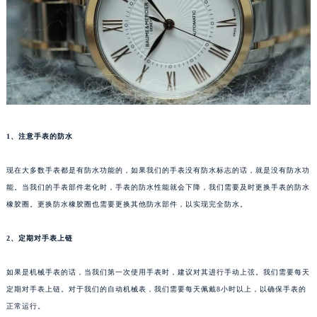
福州市鼓楼区五四路128-1号恒力城写字楼15层03室（需提前预约）
成都市锦江区人民东路6号SAC东原中心写字楼24层2406B室（需提前预约）
重庆市江北区观音桥步行街2号融恒时代广场写字楼9层902室（需提前预约）
长沙市芙蓉区定王台街道建湘路393号世茂环球金融中心写字楼（芙蓉广场）10层13室（需提前预约）
郑州市二七区铭功路10号华润大厦写字楼29层2905室（需提前预约）
太原市迎泽区解放路15号亨得利名表服务中心（品牌授权店）3层整层（需提前预约）
沈阳市沈河区中街路137号亨得利名表服务中心（品牌授权店）1层整层（需提前预约）
1、注意手表的防水
沈阳市沈河区中街路83号亨得利名表服务中心（品牌授权店）1层整层（需提前预约）
现在大多数手表都是有防水功能的，如果我们的手表没有防水标志的话，就是没有防水功
乌鲁木齐市天山区红山路26号时代广场（CCMALL）C座17层17-B（需提前预约）
能。当我们的手表部件老化时，手表的防水性能就会下降，我们需要及时更换手表的防水
温州市鹿城区锦绣路1067号置信广场10层1015室（需提前预约）
橡胶圈。更换防水橡胶圈也需要更换其他防水部件，以实现完全防水。
哈尔滨市道里区友谊西路600号富力中心T2座写字楼29层03室（需提前预约）
大连市中山区人民路15号国际金融大厦7层G室（需提前预约）
2、定期对手表上链
佛山市禅城区季华五路57号万科金融中心C座12层1205室（需提前预约）
东莞市东城街道鸿福东路1号民盈国贸中心T1写字楼9层907室（需提前预约）
如果是机械手表的话，当我们第一次使用手表时，建议对其进行手动上弦。我们需要每天
定期对手表上链。对于我们的自动机械表，我们需要每天佩戴8小时以上，以确保手表的
无锡市梁溪区人民中路139号恒隆广场写字楼1座11层1104室（需提前预约）
正常运行。
南通市崇川区工农路57号圆融广场写字楼16层1603室（需提前预约）