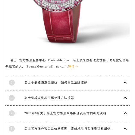
安徽省亳州市谯城区魏武大道名士售后服务中心（需提前预约）
安徽省池州市贵池区长江路名士售后服务中心（需提前预约）
安徽省滁州市琅琊区南谯北路名士售后服务中心（需提前预约）
安徽省阜阳市颍州区颍州北路名士售后服务中心（需提前预约）
安徽省淮北市相山区淮海路名士售后服务中心（需提前预约）
安徽省淮南市田家庵区国庆中路名士售后服务中心（需提前预约）
安徽省黄山市屯溪区黄山西路名士售后服务中心（需提前预约）
名士 官方售后服务中心 BaumeMercier 名士从来没有改变世界，而是把它留给
安徽省六安市金安区解放中路名士售后服务中心（需提前预约）
佩戴它的人。 BaumeMercier will nev......
详情 >
安徽省马鞍山市雨山区湖南西路名士售后服务中心（需提前预约）
安徽省宿州市埇桥区人民中路名士售后服务中心（需提前预约）
2
名士手表遭遇灰尘侵扰，如何高效清除维护
安徽省铜陵市铜官区石城大道名士售后服务中心（需提前预约）
3
名士机械表机芯生锈处理方法推荐
安徽省芜湖市镜湖区中山路步行街名士售后服务中心（需提前预约）
安徽省宣城市宣州区叠嶂西路名士售后服务中心（需提前预约）
4
2026年6月关于名士官方售后网络搬迁及新增的补充说明
福建省龙岩市新罗区九一南路名士售后服务中心（需提前预约）
福建省南平市建阳区人民西路名士售后服务中心（需提前预约）
5
名士官方服务项目及价格查询｜维修地址与客服电话权威信息公告（2026年6月最新）
福建省宁德市蕉城区天湖东路名士售后服务中心（需提前预约）