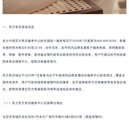
南宁市青秀区金湖路59号地王大厦12楼1224室（需提前预约）
合肥市蜀山区潜山路111号万象城华润大厦B座12楼03室（需提前预约）
泉州市丰泽区宝洲路729号浦西万达中心写字楼A座7楼709室（需提前预约）
一、官方售后渠道信息
青岛市南区山东路6号华润大厦B座22层04室（需提前预约）
烟台市芝罘区胜利路139号万达金融中心A座907室（需提前预约）
名士中国官方售后服务中心的全国统一服务电话于2026年7月更新为400-606-8509，客服
长春市朝阳区西安大路727号中银大厦A座(旺进大厦)18层09室（需提前预约）
在线时间为每日8:00至22:00，全年无休。此号码为品牌直属客户服务热线，受理腕表保
贵阳市南明区都司高架桥路33号亨特国际金融中心14楼14D（需提前预约）
养、维修、配件更换、真伪鉴定预约及售后政策咨询等全部业务。用户可通过此号码直接
联络售后调度中心，获取后续服务指引。
昆明市盘龙区北京路928号同德昆明广场写字楼10层06室（需提前预约）
石家庄市长安区中山东路39号勒泰中心写字楼B座13层07室（需提前预约）
官方售后地址于2026年7月更换为位于中国境内品牌直属综合服务中心的受理点，覆盖全
西安市碑林区南关正街88号华侨城长安国际中心E座6楼10室（需提前预约）
国所有省市。用户可提前致电客服预约到店服务，也可选择邮寄方式将腕表寄送至指定地
海口市龙华区金贸东路5号海口华润大厦B座17层1707室（需提前预约）
址。邮寄前请通过官方客服获取详细寄送须知及保价建议。
唐山市路南区新华东道100号万达广场写字楼A座10层1002室（需提前预约）
台州市椒江区东海大道1800号腾达中心东1幢20楼2002室（需提前预约）
（一）名士官方售后服务中心全国网点地址
内蒙古自治区呼和浩特市玉泉区大学西街70号华润万象城写字楼（鄂尔多斯大厦）23层2326室（需提前预约）
北京市东城区东长安街1号东方广场写字楼W3座6层602室（需提前预约）
甘肃省兰州市七里河区西津西路16号兰州中心写字楼21层2102室（需提前预约）
重庆市解放碑渝中区民权路28号英利国际金融中心写字楼20层01室（需提前预约）