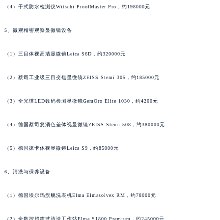
（4）干式防水检测仪Witschi ProofMaster Pro，约198000元
广西壮族自治区来宾市兴宾区桂中大道名士售后服务中心（需提前预约）
广西壮族自治区柳州市城中区中山中路名士售后服务中心（需提前预约）
5、微观精密观察显微镜设备
广西壮族自治区钦州市钦南区金海湾东大街名士售后服务中心（需提前预约）
广西壮族自治区梧州市万秀区龙湖镇高旺路名士售后服务中心（需提前预约）
（1）三目体视高清显微镜Leica S6D，约320000元
广西壮族自治区玉林市玉州区金玉路名士售后服务中心（需提前预约）
（2）蔡司工业级三目变焦显微镜ZEISS Stemi 305，约185000元
海南省儋州市儋州市那大镇兰洋北路名士售后服务中心（需提前预约）
海南省东方市八所镇解放西路名士售后服务中心（需提前预约）
（3）全光谱LED数码检测显微镜GemOro Elite 1030，约4200元
海南省琼海市嘉积镇东风路名士售后服务中心（需提前预约）
海南省三沙市西沙区西沙群岛永兴岛北京路名士售后服务中心（需提前预约）
（4）德国蔡司复消色差体视显微镜ZEISS Stemi 508，约380000元
海南省三亚市吉阳区迎宾路名士售后服务中心（需提前预约）
海南省万宁市万城镇解放路名士售后服务中心（需提前预约）
（5）德国徕卡体视显微镜Leica S9，约85000元
海南省文昌市文城镇教育东路名士售后服务中心（需提前预约）
6、清洗与保养设备
海南省五指山市通什镇三月三大道名士售后服务中心（需提前预约）
香港特别行政区尖沙咀区油尖旺区广东道名士售后服务中心（需提前预约）
预约入口
关闭
（1）德国埃尔玛旗舰洗表机Elma Elmasolvex RM，约78000元
香港特别行政区金钟区中西区金钟道名士售后服务中心（需提前预约）
香港特别行政区九龙区油尖旺区弥敦道名士售后服务中心（需提前预约）
（2）全数控超声波清洗工作站Elma S1800 Premium，约245000元