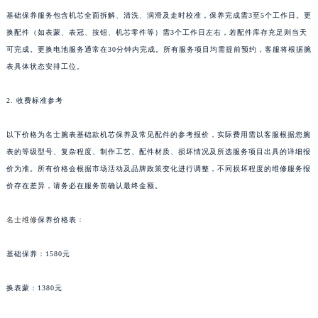
新疆维吾尔自治区库车市库车市文化东路名士售后服务中心（需提前预约）
基础保养服务包含机芯全面拆解、清洗、润滑及走时校准，保养完成需3至5个工作日。更
换配件（如表蒙、表冠、按钮、机芯零件等）需3个工作日左右，若配件库存充足则当天
新疆维吾尔自治区库尔勒市库尔勒市人民东路名士售后服务中心（需提前预约）
可完成。更换电池服务通常在30分钟内完成。所有服务项目均需提前预约，客服将根据腕
新疆维吾尔自治区奎屯市团结西街名士售后服务中心（需提前预约）
表具体状态安排工位。
新疆维吾尔自治区昆玉市昆泉街名士售后服务中心（需提前预约）
新疆维吾尔自治区沙湾市三道河子镇世纪大道南路名士售后服务中心（需提前预约）
2. 收费标准参考
新疆维吾尔自治区石河子市北二路名士售后服务中心（需提前预约）
新疆维吾尔自治区双河市光明路名士售后服务中心（需提前预约）
以下价格为名士腕表基础款机芯保养及常见配件的参考报价，实际费用需以客服根据您腕
表的等级型号、复杂程度、制作工艺、配件材质、损坏情况及所选服务项目出具的详细报
新疆维吾尔自治区塔城市塔城地区闻琴路名士售后服务中心（需提前预约）
价为准。所有价格会根据市场活动及品牌政策变化进行调整，不同损坏程度的维修服务报
新疆维吾尔自治区铁门关市兴疆路名士售后服务中心（需提前预约）
价存在差异，请务必在服务前确认最终金额。
新疆维吾尔自治区图木舒克市图木舒克市中兴街名士售后服务中心（需提前预约）
新疆维吾尔自治区吐鲁番市高昌区文化中路文化中路名士售后服务中心（需提前预约）
名士维修
保养价格表：
新疆维吾尔自治区乌苏市乌鲁木齐北路名士售后服务中心（需提前预约）
新疆维吾尔自治区五家渠市长征西街名士售后服务中心（需提前预约）
基础保养：1580元
新疆维吾尔自治区新星市东风路名士售后服务中心（需提前预约）
换表蒙：1380元
新疆维吾尔自治区伊宁市解放西路名士售后服务中心（需提前预约）
贵州省安顺市西秀区中华南路名士售后服务中心（需提前预约）