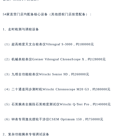
澳门特别行政区花王堂区大三巴商圈名士售后服务中心（需提前预约）
54家直营门店均配备核心设备（其他授权门店按需配备）：
澳门特别行政区嘉模堂区官也街名士售后服务中心（需提前预约）
澳门省路氹城市金光大道名士售后服务中心（需提前预约）
1、走时检测与调校设备
澳门特别行政区望德堂区塔石广场名士售后服务中心（需提前预约）
福建省福州市鼓楼区五四路128-1号恒力城写字楼15层03室名士售后服务中心（需提前预约）
（1）超高精度天文台校表仪Vibrograf S-3000，约180000元
福建省厦门市思明区湖滨东路95号万象城华润大厦B座11层1104室名士售后服务中心（需提前预约）
广东省潮州市潮安区新风路与潮汕路交汇处名士售后服务中心（需提前预约）
（2）机械表校表仪Greiner Vibrograf ChronoScope X，约128000元
广东省广州市天河区天河路230号万菱汇国际中心A塔7层704室名士售后服务中心（需提前预约）
（3）九维全功能校表仪Witschi Senior 9D，约260000元
广东省广州市越秀区环市东路371-375号世界贸易中心大厦南塔15层1507室名士售后服务中心（需提前预约）
广东省河源市源城区越王大道名士售后服务中心（需提前预约）
（4）二十通道同步测时机Witschi Chronoscope M20 G3，约380000元
广东省惠州市惠城区江北文昌一路7号华贸大厦1座30层3005室名士售后服务中心（需提前预约）
广东省江门市蓬江区广场西路名士售后服务中心（需提前预约）
（5）石英腕表全频段石英精度测试仪Witschi Q-Test Pro，约140000元
广东省揭阳市榕城进贤门步行街名士售后服务中心（需提前预约）
（6）钟表专用激光摆轮干涉仪CSEM Optimum 150，约750000元
广东省茂名市电白区水东街道迎宾大道名士售后服务中心（需提前预约）
广东省梅州市梅江区金燕大道名士售后服务中心（需提前预约）
2、复杂功能腕表专项调试设备
广东省清远市清城区湖西路名士售后服务中心（需提前预约）