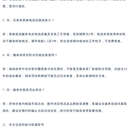
围，需另行报价。
5. 问：石英表更换电池后能保多久？
答：更换电池服务包含电池质量及安装工艺保修，质保期限为2年。电池本身使用寿命取
决于腕表耗电情况，通常续航1.5至3年。若在质保期内电池非正常耗尽，可免费更换。
6. 问：腕表保养后防水性能会恢复吗？
答：基础保养中包含密封圈更换与加压测试，可恢复至腕表原厂标称防水等级。但超过10
年的老款腕表，因表壳结构磨损可能无法完全恢复，具体以检测报告为准。
7. 问：服务价格是否会变动？
答：所有价格均根据市场活动、配件供应情况及品牌政策调整，客服会在服务前提供最新
报价。建议在预约时确认当前活动信息，部分时段可能有保养套餐优惠。
八、本文信息时效与权威背书