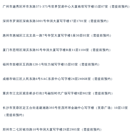
辽宁省沈阳市沈河区中街路137号亨得利名表维修授权店1楼名士售后服务中心（需提前预约）
广州市越秀区环市东路371-375号世界贸易中心大厦南塔写字楼15层07室（需提前预约）
辽宁省沈阳市沈河区中街路83号亨得利名表维修授权店1楼名士售后服务中心（需提前预约）
深圳市罗湖区深南东路5001号华润大厦写字楼17层1701室（需提前预约）
北京市朝阳区建国门外大街甲6号华熙国际中心D座11层1102室名士售后服务中心（需提前预约）
北京市东城区东长安街1号王府井东方广场W3座6层602室名士售后服务中心（需提前预约）
惠州市惠城区江北文昌一路7号华贸大厦写字楼1座30层05室（需提前预约）
河北省保定市竞秀区朝阳北大街北国先天下名士售后服务中心（需提前预约）
内蒙古自治区阿拉善盟市左旗土尔扈特大街名士售后服务中心（需提前预约）
厦门市思明区湖滨东路95号华润大厦写字楼B座11层1104室（需提前预约）
内蒙古自治区巴彦淖尔市临河区新华街名士售后服务中心（需提前预约）
福州市鼓楼区五四路128-1号恒力城写字楼15层03室（需提前预约）
内蒙古自治区包头市青山区幸福路甲3号王府井百货名表维修名士售后服务中心（需提前预约）
内蒙古自治区赤峰市红山区哈达街名士售后服务中心（需提前预约）
成都市锦江区人民东路6号SAC东原中心写字楼24层2406B室（需提前预约）
内蒙古自治区鄂尔多斯市东胜区伊金霍洛街名士售后服务中心（需提前预约）
内蒙古自治区呼伦贝尔市海拉尔区中央街名士售后服务中心（需提前预约）
重庆市江北区观音桥步行街2号融恒时代广场写字楼9层902室（需提前预约）
内蒙古自治区通辽市科尔沁区明仁大街名士售后服务中心（需提前预约）
内蒙古自治区乌海市海勃湾区人民南路名士售后服务中心（需提前预约）
长沙市芙蓉区定王台街道建湘路393号世茂环球金融中心写字楼（芙蓉广场）10层13室
（需提前预约）
内蒙古自治区乌兰察布市集宁区恩和大街名士售后服务中心（需提前预约）
内蒙古自治区锡林郭勒盟市锡林浩特市光明街与额尔敦路交叉口名士售后服务中心（需提前预约）
郑州市二七区铭功路10号华润大厦写字楼29层2905室（需提前预约）
内蒙古自治区兴安盟市乌兰浩特市兴安大街名士售后服务中心（需提前预约）