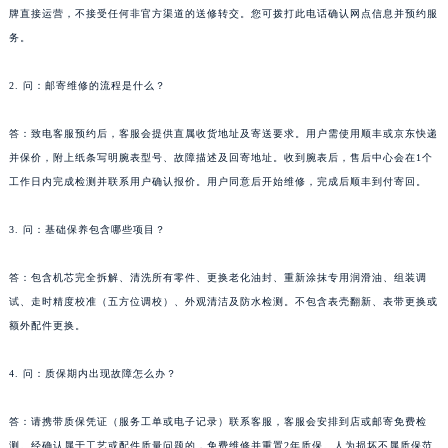
牌直接运营，不接受任何非官方渠道的送修转交。您可拨打此电话确认网点信息并预约服
山东省烟台市芝罘区胜利路139号万达金融中心A座907室名士售后服务中心（需提前预约）
务。
吉林省长春市朝阳区西安大路727号中银大厦A座(旺进大厦)18层09室名士售后服务中心（需提前预约）
贵州省贵阳市南明区都司高架桥路33号亨特国际金融中心14楼14D名士售后服务中心（需提前预约）
2. 问：邮寄维修的流程是什么？
云南省昆明市盘龙区北京路928号同德昆明广场写字楼10层06室名士售后服务中心（需提前预约）
河北省石家庄市长安区中山东路39号勒泰中心写字楼B座13层07室名士售后服务中心（需提前预约）
答：致电客服预约后，客服会提供直属收货地址及寄送要求。用户需使用顺丰或京东快递
并保价，附上纸条写明腕表型号、故障描述及回寄地址。收到腕表后，售后中心会在1个
陕西省西安市碑林区南关正街88号华侨城长安国际中心E座6楼10室名士售后服务中心（需提前预约）
工作日内完成检测并联系用户确认报价。用户同意后开始维修，完成后顺丰到付寄回。
海南省海口市龙华区金贸东路5号海口华润大厦B座17层1707室名士售后服务中心（需提前预约）
河北省唐山市路南区新华东道100号万达广场写字楼A座10层1002室名士售后服务中心（需提前预约）
3. 问：基础保养包含哪些项目？
台州市椒江区东海大道1800号腾达中心东1幢20楼2002室名士售后服务中心（需提前预约）
呼和浩特市玉泉区大学西街70号华润万象城写字楼（鄂尔多斯大厦）23层2326室名士售后服务中心（需提前预约）
答：包含机芯完全拆解、清洗所有零件、更换老化油封、重新涂抹专用润滑油、组装调
兰州市七里河区西津西路16号兰州中心写字楼21层2102室名士售后服务中心（需提前预约）
试、走时精度校准（五方位调校）、外观清洁及防水检测。不包含表壳翻新、表带更换或
额外配件更换。
重庆市解放碑渝中区民权路28号英利国际金融中心写字楼20层01室名士售后服务中心（需提前预约）
节假日正常营业！
4. 问：质保期内出现故障怎么办？
答：请携带质保凭证（服务工单或电子记录）联系客服，客服会安排到店或邮寄免费检
测。经确认属于工艺或配件质量问题的，免费维修并重置2年质保。人为损坏不属质保范