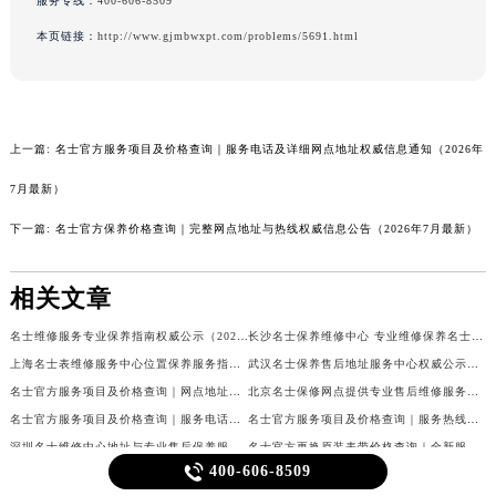
服务专线：
400-606-8509
本页链接：
http://www.gjmbwxpt.com/problems/5691.html
上一篇:
名士官方服务项目及价格查询｜服务电话及详细网点地址权威信息通知（2026年
7月最新）
下一篇:
名士官方保养价格查询｜完整网点地址与热线权威信息公告（2026年7月最新）
相关文章
名士维修服务专业保养指南权威公示（2026年7月最新）
长沙名士保养维修中心 专业维修保养名士手表权威公示（2026年7月最新）
上海名士表维修服务中心位置保养服务指南权威公示（2026年7月最新）
武汉名士保养售后地址服务中心权威公示（2026年7月最新）
名士官方服务项目及价格查询｜网点地址与24小时热线权威信息通告（2026年7月最新）
北京名士保修网点提供专业售后维修服务权威公示（2026年7月最新）
名士官方服务项目及价格查询｜服务电话及详细地址权威信息通知（2026年7月最新）
名士官方服务项目及价格查询｜服务热线及全部网点地址权威信息公告（2026年7月最新）
深圳名士维修中心地址与专业售后保养服务权威公示（2026年7月最新）
名士官方更换原装表带价格查询｜全新服务热线及门店地址权威信息公告（2026年7月最新）

400-606-8509