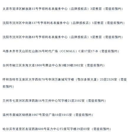
山西省大同市平城区迎宾街名士售后服务中心（需提前预约）
太原市迎泽区解放路15号亨得利名表服务中心（品牌授权店）3层整层（需提前预约）
山西省晋城市城区黄华街名士售后服务中心（需提前预约）
山西省晋中市榆次区顺城街名士售后服务中心（需提前预约）
沈阳市沈河区中街路137号亨得利名表服务中心（品牌授权店）1层整层（需提前预约）
山西省临汾市尧都区解放路名士售后服务中心（需提前预约）
沈阳市沈河区中街路83号亨得利名表服务中心（品牌授权店）1层整层（需提前预约）
山西省吕梁市离石区永宁中路与建设街交叉口名士售后服务中心（需提前预约）
山西省朔州市朔城区怡西路与鄯阳西街交汇处名士售后服务中心（需提前预约）
乌鲁木齐市天山区红山路26号时代广场（CCMALL）C座17层17-B（需提前预约）
山西省忻州市忻府区和平东街与七一南路交叉口名士售后服务中心（需提前预约）
山西省阳泉市郊区平阳东街与新城大道交叉口名士售后服务中心（需提前预约）
台州市椒江区东海大道1800号腾达中心东1幢20楼2002室（需提前预约）
山西省运城市盐湖区河东街名士售后服务中心（需提前预约）
呼和浩特市玉泉区大学西街70号华润万象城写字楼（鄂尔多斯大厦）23层2326室（需提
山西省长治市潞州区英雄中路名士售后服务中心（需提前预约）
前预约）
山西省太原市迎泽区迎泽街道解放路15号亨得利名表维修授权店3楼名士售后服务中心（需提前预约）
天津市和平区赤峰道136号天津国际金融中心26层2603室名士售后服务中心（需提前预约）
兰州市七里河区西津西路16号兰州中心写字楼21层2102室（需提前预约）
安徽省安庆市迎江区人民路名士售后服务中心（需提前预约）
安徽省蚌埠市蚌山区淮河路名士售后服务中心（需提前预约）
温州市鹿城区锦绣路1067号置信广场10层1015室（需提前预约）
安徽省亳州市谯城区魏武大道名士售后服务中心（需提前预约）
哈尔滨市道里区友谊西路600号富力中心T2座写字楼29层03室（需提前预约）
安徽省池州市贵池区长江路名士售后服务中心（需提前预约）