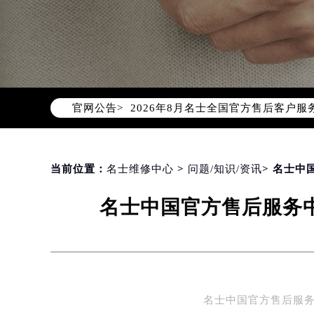
2026年8月名士中国区售后服务网络
2026年8月名士全国官方售后客户服务热线
官网公告>
名士官方全国统一服务热线400-60
2026年8月名士售后服务中心最新网
北京市朝阳区建国门外大街甲6号华熙
北京市东城区东长安街1号东方广场写
当前位置：
名士维修中心
>
问题/知识/资讯
> 名士中
天津市和平区赤峰道136号天津国际金
名士中国官方售后服务中
上海市徐汇区虹桥路3号港汇中心写字楼
上海市黄浦区南京东路299号宏伊国
南京市秦淮区中山南路1号（新街口）
常州市新北区龙锦路1590号现代传媒
徐州市鼓楼区淮海东路29号苏宁广场I
名士中国官方售后服务
扬州市邗江区国展路29号星耀天地写字