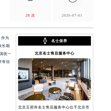
结
28 次
2026-07-01
。作为
名士保养
表长期
北京名士售后服务中心
全国统一
所有信
北京王府井名士售后服务中心位于北京市
上海名士售