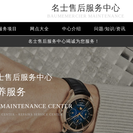
名士售后服务中心
BAUMEMERCIER MAINTENANCE
服务项目
网点大全
中心介绍
问题/知识/资讯
名士售后服务中心竭诚为您服务！
士售后服务中心
养服务
 MAINTENANCE CENTER
 CENTER - REPAIRS SERVICE CENTER