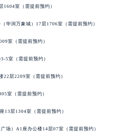
经街交汇处名士售后服务中心（需提前预约）
层1604室（需提前预约）
后服务中心（需提前预约）
名士售后服务中心（需提前预约）
（华润万象城）17层1706室（需提前预约）
服务中心（需提前预约）
服务中心（需提前预约）
009室（需提前预约）
服务中心（需提前预约）
服务中心（需提前预约）
03-5室（需提前预约）
服务中心（需提前预约）
服务中心（需提前预约）
22层2209室（需提前预约）
后服务中心（需提前预约）
后服务中心（需提前预约）
805室（需提前预约）
后服务中心（需提前预约）
后服务中心（需提前预约）
13层1304室（需提前预约）
售后服务中心（需提前预约）
服务中心（需提前预约）
广场）A1座办公楼14层07室（需提前预约）
街交叉口名士售后服务中心（需提前预约）