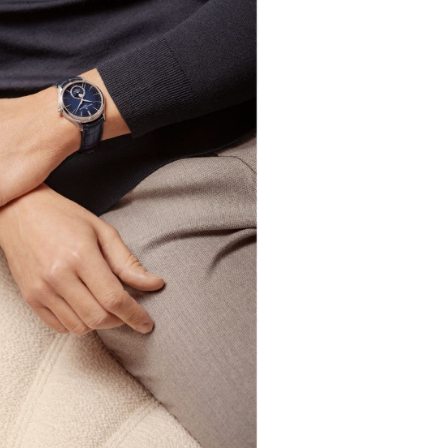
代广场写字楼9层902室（需提前预约）
号世茂环球金融中心写字楼（芙蓉广场）10层13室（需提前预约
楼29层2905室（需提前预约）
表服务中心（品牌授权店）3层整层（需提前预约）
表服务中心（品牌授权店）1层整层（需提前预约）
表服务中心（品牌授权店）1层整层（需提前预约）
（CCMALL）C座17层17-B（需提前预约）
10层1015室（需提前预约）
心T2座写字楼29层03室（需提前预约）
厦7层G室（需提前预约）
心C座12层1205室（需提前预约）
中心T1写字楼9层907室（需提前预约）
写字楼1座11层1104室（需提前预约）
楼16层1603室（需提前预约）
中心办公楼C座22层08室（需提前预约）
大厦38层09室（需提前预约）