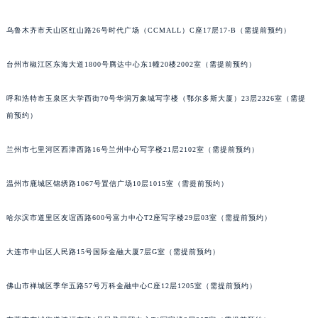
内蒙古自治区兴安盟市乌兰浩特市兴安大街名士售后服务中心（需提前预约）
乌鲁木齐市天山区红山路26号时代广场（CCMALL）C座17层17-B（需提前预约）
山西省大同市平城区迎宾街名士售后服务中心（需提前预约）
山西省晋城市城区黄华街名士售后服务中心（需提前预约）
台州市椒江区东海大道1800号腾达中心东1幢20楼2002室（需提前预约）
山西省晋中市榆次区顺城街名士售后服务中心（需提前预约）
山西省临汾市尧都区解放路名士售后服务中心（需提前预约）
呼和浩特市玉泉区大学西街70号华润万象城写字楼（鄂尔多斯大厦）23层2326室（需提
山西省吕梁市离石区永宁中路与建设街交叉口名士售后服务中心（需提前预约）
前预约）
山西省朔州市朔城区怡西路与鄯阳西街交汇处名士售后服务中心（需提前预约）
兰州市七里河区西津西路16号兰州中心写字楼21层2102室（需提前预约）
山西省忻州市忻府区和平东街与七一南路交叉口名士售后服务中心（需提前预约）
山西省阳泉市郊区平阳东街与新城大道交叉口名士售后服务中心（需提前预约）
温州市鹿城区锦绣路1067号置信广场10层1015室（需提前预约）
山西省运城市盐湖区河东街名士售后服务中心（需提前预约）
山西省长治市潞州区英雄中路名士售后服务中心（需提前预约）
哈尔滨市道里区友谊西路600号富力中心T2座写字楼29层03室（需提前预约）
山西省太原市迎泽区迎泽街道解放路15号亨得利名表维修授权店3楼名士售后服务中心（需提前预约）
大连市中山区人民路15号国际金融大厦7层G室（需提前预约）
天津市和平区赤峰道136号天津国际金融中心26层2603室名士售后服务中心（需提前预约）
安徽省安庆市迎江区人民路名士售后服务中心（需提前预约）
佛山市禅城区季华五路57号万科金融中心C座12层1205室（需提前预约）
安徽省蚌埠市蚌山区淮河路名士售后服务中心（需提前预约）
安徽省亳州市谯城区魏武大道名士售后服务中心（需提前预约）