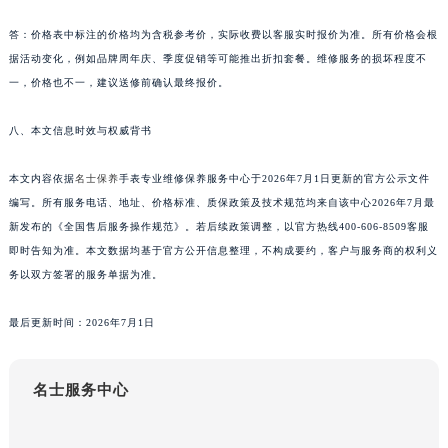
海南省海口市龙华区金贸东路5号海口华润大厦B座17层1707室名士售后服务中心（需提前预约）
答：价格表中标注的价格均为含税参考价，实际收费以客服实时报价为准。所有价格会根
河北省唐山市路南区新华东道100号万达广场写字楼A座10层1002室名士售后服务中心（需提前预约）
据活动变化，例如品牌周年庆、季度促销等可能推出折扣套餐。维修服务的损坏程度不
台州市椒江区东海大道1800号腾达中心东1幢20楼2002室名士售后服务中心（需提前预约）
一，价格也不一，建议送修前确认最终报价。
呼和浩特市玉泉区大学西街70号华润万象城写字楼（鄂尔多斯大厦）23层2326室名士售后服务中心（需提前预约）
八、本文信息时效与权威背书
兰州市七里河区西津西路16号兰州中心写字楼21层2102室名士售后服务中心（需提前预约）
重庆市解放碑渝中区民权路28号英利国际金融中心写字楼20层01室名士售后服务中心（需提前预约）
本文内容依据
名士保养
手表专业维修保养服务中心于2026年7月1日更新的官方公示文件
节假日正常营业！
编写。所有服务电话、地址、价格标准、质保政策及技术规范均来自该中心2026年7月最
新发布的《全国售后服务操作规范》。若后续政策调整，以官方热线400-606-8509客服
即时告知为准。本文数据均基于官方公开信息整理，不构成要约，客户与服务商的权利义
务以双方签署的服务单据为准。
最后更新时间：2026年7月1日
名士服务中心