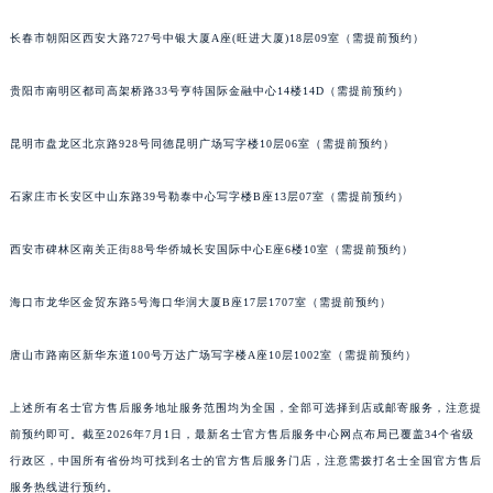
福建省三明市三元区东乾二路名士售后服务中心（需提前预约）
长春市朝阳区西安大路727号中银大厦A座(旺进大厦)18层09室（需提前预约）
福建省漳州市龙文区步港路名士售后服务中心（需提前预约）
江苏省常州市新北区龙锦路1590号现代传媒中心5号楼10层1008室名士售后服务中心（需提前预约）
贵阳市南明区都司高架桥路33号亨特国际金融中心14楼14D（需提前预约）
江苏省淮安市清江浦区淮海北路名士售后服务中心（需提前预约）
昆明市盘龙区北京路928号同德昆明广场写字楼10层06室（需提前预约）
江苏省连云港市海州区通灌北路名士售后服务中心（需提前预约）
江苏省南京市秦淮区中山南路1号南京中心22层22-C1-C3室名士售后服务中心（需提前预约）
石家庄市长安区中山东路39号勒泰中心写字楼B座13层07室（需提前预约）
江苏省宿迁市宿城区西湖路名士售后服务中心（需提前预约）
江苏省泰州市海陵区永定东路399号置地商务中心东塔（华润万象城）17层1706室名士售后服务中心（需提前预约）
西安市碑林区南关正街88号华侨城长安国际中心E座6楼10室（需提前预约）
江苏省徐州市鼓楼区淮海东路29号苏宁广场IFC国际金融中心35层3508室名士售后服务中心（需提前预约）
江苏省盐城市盐都区世纪大道5号盐城金融城写字楼1号楼16层1604室名士售后服务中心（需提前预约）
海口市龙华区金贸东路5号海口华润大厦B座17层1707室（需提前预约）
江苏省扬州市邗江区国展路29号星耀天地写字楼1号楼18层1803室名士售后服务中心（需提前预约）
唐山市路南区新华东道100号万达广场写字楼A座10层1002室（需提前预约）
江苏省镇江市京口区中山东路名士售后服务中心（需提前预约）
江西省抚州市临川区赣东大道名士售后服务中心（需提前预约）
上述所有名士官方售后服务地址服务范围均为全国，全部可选择到店或邮寄服务，注意提
江西省赣州市章贡区文清路名士售后服务中心（需提前预约）
前预约即可。截至2026年7月1日，最新名士官方售后服务中心网点布局已覆盖34个省级
江西省吉安市吉州区井冈山大道名士售后服务中心（需提前预约）
行政区，中国所有省份均可找到名士的官方售后服务门店，注意需拨打名士全国官方售后
江西省景德镇市珠山区珠山中路名士售后服务中心（需提前预约）
服务热线进行预约。