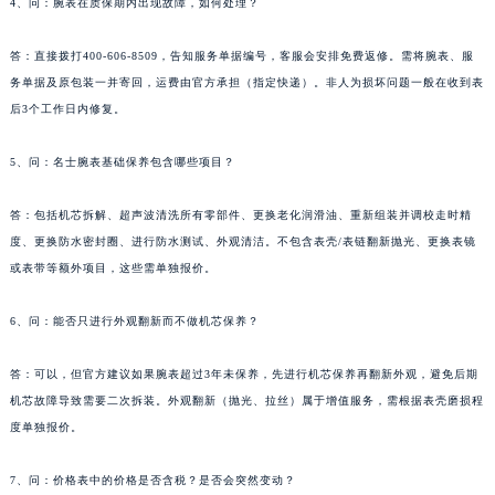
4、问：腕表在质保期内出现故障，如何处理？
广东省佛山市禅城区季华五路57号万科金融中心C座12层1205室名士售后服务中心（需提前预约）
广东省东莞市东城街道鸿福东路1号民盈国贸中心T1写字楼9层907室名士售后服务中心（需提前预约）
答：直接拨打400-606-8509，告知服务单据编号，客服会安排免费返修。需将腕表、服
务单据及原包装一并寄回，运费由官方承担（指定快递）。非人为损坏问题一般在收到表
江苏省无锡市梁溪区人民中路139号恒隆广场写字楼1座11层1104室名士售后服务中心（需提前预约）
后3个工作日内修复。
江苏省南通市崇川区工农路57号圆融广场写字楼16层1603室名士售后服务中心（需提前预约）
江苏省苏州市苏州工业园区 星港街199号苏州中心办公楼C座22层08室名士售后服务中心（需提前预约）
5、问：名士腕表基础保养包含哪些项目？
湖北省武汉市江汉区解放大道686号世界贸易大厦38层09室名士售后服务中心（需提前预约）
广西省南宁市青秀区金湖路59号地王大厦12楼1224室名士售后服务中心（需提前预约）
答：包括机芯拆解、超声波清洗所有零部件、更换老化润滑油、重新组装并调校走时精
安徽省合肥市蜀山区潜山路111号万象城华润大厦B座12楼03室名士售后服务中心（需提前预约）
度、更换防水密封圈、进行防水测试、外观清洁。不包含表壳/表链翻新抛光、更换表镜
或表带等额外项目，这些需单独报价。
福建省泉州市丰泽区宝洲路729号浦西万达中心写字楼A座7楼709室名士售后服务中心（需提前预约）
山东省青岛市南区山东路6号华润大厦B座22层04室名士售后服务中心（需提前预约）
6、问：能否只进行外观翻新而不做机芯保养？
山东省烟台市芝罘区胜利路139号万达金融中心A座907室名士售后服务中心（需提前预约）
吉林省长春市朝阳区西安大路727号中银大厦A座(旺进大厦)18层09室名士售后服务中心（需提前预约）
答：可以，但官方建议如果腕表超过3年未保养，先进行机芯保养再翻新外观，避免后期
贵州省贵阳市南明区都司高架桥路33号亨特国际金融中心14楼14D名士售后服务中心（需提前预约）
机芯故障导致需要二次拆装。外观翻新（抛光、拉丝）属于增值服务，需根据表壳磨损程
云南省昆明市盘龙区北京路928号同德昆明广场写字楼10层06室名士售后服务中心（需提前预约）
度单独报价。
河北省石家庄市长安区中山东路39号勒泰中心写字楼B座13层07室名士售后服务中心（需提前预约）
7、问：价格表中的价格是否含税？是否会突然变动？
陕西省西安市碑林区南关正街88号华侨城长安国际中心E座6楼10室名士售后服务中心（需提前预约）