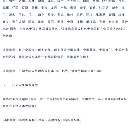
阳、梅州、达州、榆林、威海、九江、济宁、齐齐哈尔、南阳、常德、呼伦贝尔、丹东、
山东省潍坊市奎文区东风东街名士售后服务中心（需提前预约）
锦州、辽阳、辽源、衢州、安庆、龙岩、宁德、鹰潭、泰安、商丘、驻马店、咸宁、江
山东省枣庄市滕州市北辛路与善国路交叉口名士售后服务中心（需提前预约）
门、茂名、玉林、乐山、南充、雅安、宝鸡、柳州、拉萨、丽江、张家界、襄阳、株洲、
遵义、鄂尔多斯、阳泉、昆山、黄石、湘潭、十堰、漳州、攀枝花、香港、台北等，共计
山东省淄博市张店区金晶大道名士售后服务中心（需提前预约）
360+网点，均有名士官方售后服务网点，详细信息需拨打名士全国官方售后服务热线进
上海市黄浦区南京东路299号宏伊国际广场写字楼8层806室名士售后服务中心（需提前预约）
行咨询。
上海市徐汇区虹桥路3号港汇中心2座37层3705室名士售后服务中心（需提前预约）
浙江省杭州市上城区钱江路1366号华润大厦A座5层503-5室名士售后服务中心（需提前预约）
温馨提示：官方全国统一服务热线，服务覆盖中国大陆、中国香港、中国澳门、中国台湾
浙江省湖州市吴兴区劳动路名士售后服务中心（需提前预约）
全部区域，需直接拨打本统一热线获取售后、咨询等相关服务。
浙江省嘉兴市南湖区广益路705号嘉兴世界贸易中心A座13层1304室名士售后服务中心（需提前预约）
温馨提示：中国大陆以外地区拨打本 400 热线，请在号码前加拨“+86”。
浙江省金华市金东区东市南街777号金华万达广场4号楼22楼2209室名士售后服务中心（需提前预约）
浙江省丽水市莲都区解放街名士售后服务中心（需提前预约）
（二）门店设备体系介绍
浙江省宁波市江北区大闸南路500号来福士广场办公楼20层2009室名士售后服务中心（需提前预约）
浙江省衢州市柯城区上街名士售后服务中心（需提前预约）
单店设备投入超660万元（注：另有配套专用定制辅机、专项精密工具及全周期耗材等配
浙江省绍兴市越城区胜利东路379号世茂天际中心写字楼8层805室名士售后服务中心（需提前预约）
套资产未纳入本次核算）
浙江省舟山市定海区解放东路名士售后服务中心（需提前预约）
54家直营门店均配备核心设备（其他授权门店按需配备）：
澳门特别行政区大堂区议事亭前地（新马路）名士售后服务中心（需提前预约）
澳门特别行政区风顺堂区南湾大马路名士售后服务中心（需提前预约）