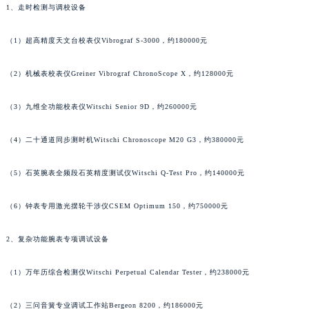
1、走时检测与调校设备
澳门特别行政区花地玛堂区关闸广场名士售后服务中心（需提前预约）
澳门特别行政区花王堂区大三巴商圈名士售后服务中心（需提前预约）
（1）超高精度天文台校表仪Vibrograf S-3000，约180000元
澳门特别行政区嘉模堂区官也街名士售后服务中心（需提前预约）
澳门省路氹城市金光大道名士售后服务中心（需提前预约）
（2）机械表校表仪Greiner Vibrograf ChronoScope X，约128000元
澳门特别行政区望德堂区塔石广场名士售后服务中心（需提前预约）
（3）九维全功能校表仪Witschi Senior 9D，约260000元
福建省福州市鼓楼区五四路128-1号恒力城写字楼15层03室名士售后服务中心（需提前预约）
福建省厦门市思明区湖滨东路95号万象城华润大厦B座11层1104室名士售后服务中心（需提前预约）
（4）二十通道同步测时机Witschi Chronoscope M20 G3，约380000元
广东省潮州市潮安区新风路与潮汕路交汇处名士售后服务中心（需提前预约）
广东省广州市天河区天河路230号万菱汇国际中心A塔7层704室名士售后服务中心（需提前预约）
（5）石英腕表全频段石英精度测试仪Witschi Q-Test Pro，约140000元
广东省广州市越秀区环市东路371-375号世界贸易中心大厦南塔15层1507室名士售后服务中心（需提前预约）
（6）钟表专用激光摆轮干涉仪CSEM Optimum 150，约750000元
广东省河源市源城区越王大道名士售后服务中心（需提前预约）
广东省惠州市惠城区江北文昌一路7号华贸大厦1座30层3005室名士售后服务中心（需提前预约）
2、复杂功能腕表专项调试设备
广东省江门市蓬江区广场西路名士售后服务中心（需提前预约）
广东省揭阳市榕城进贤门步行街名士售后服务中心（需提前预约）
（1）万年历综合检测仪Witschi Perpetual Calendar Tester，约238000元
广东省茂名市电白区水东街道迎宾大道名士售后服务中心（需提前预约）
广东省梅州市梅江区金燕大道名士售后服务中心（需提前预约）
（2）三问音簧专业调试工作站Bergeon 8200，约186000元