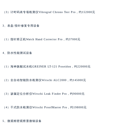
广东省清远市清城区湖西路名士售后服务中心（需提前预约）
（3）计时码表专项检测仪Vibrograf Chrono Test Pro，约152000元
广东省汕头市龙湖区长平路名士售后服务中心（需提前预约）
广东省汕尾市城区香洲街道园林社区翠园街名士售后服务中心（需提前预约）
3、表盘/指针修复专用设备
广东省韶关市武江区芙蓉新区与老城中心交汇处名士售后服务中心（需提前预约）
广东省深圳市罗湖区深南东路5001号华润大厦17层1701室名士售后服务中心（需提前预约）
（1）指针矫正机Watch Hand Corrector Pro，约37000元
广东省阳江市江城区东风一路名士售后服务中心（需提前预约）
4、防水性能测试设备
广东省云浮市云城区金山路名士售后服务中心（需提前预约）
广东省湛江市赤坎区观海北路名士售后服务中心（需提前预约）
（1）海神旗舰试水机GREINER LT-121 Poseidon，约220000元
广东省肇庆市端州区信安大道与砚都大道交汇处名士售后服务中心（需提前预约）
广西壮族自治区百色市右江区中山二路名士售后服务中心（需提前预约）
（2）全自动智能防水检测仪Witschi ALC2000，约145000元
广西壮族自治区北海市海城区北京路名士售后服务中心（需提前预约）
广西壮族自治区崇左市江州区石景林街道友谊大道与丽川路交汇处名士售后服务中心（需提前预约）
（3）渗漏定位分析仪Witschi Leak Finder Pro，约90000元
广西壮族自治区防城港市港口区金花茶大道名士售后服务中心（需提前预约）
（4）干式防水检测仪Witschi ProofMaster Pro，约198000元
广西壮族自治区贵港市港北区港城街道布山大道与仙衣路交叉口名士售后服务中心（需提前预约）
广西壮族自治区桂林市秀峰区红岭路名士售后服务中心（需提前预约）
5、微观精密观察显微镜设备
广西壮族自治区河池市金城江区金城江街道朝阳路名士售后服务中心（需提前预约）