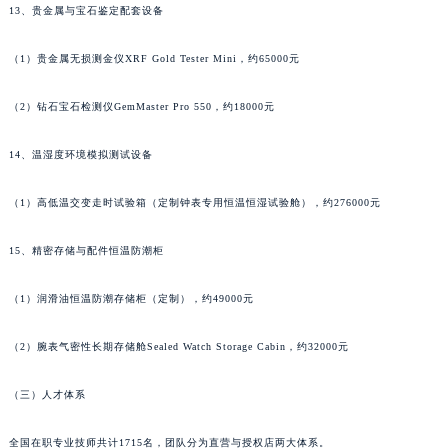
13、贵金属与宝石鉴定配套设备
甘肃省嘉峪关市雄关区新华中路名士售后服务中心（需提前预约）
甘肃省金昌市金川区北京路名士售后服务中心（需提前预约）
（1）贵金属无损测金仪XRF Gold Tester Mini，约65000元
甘肃省酒泉市肃州区西大街名士售后服务中心（需提前预约）
甘肃省临夏市城南街道团结路名士售后服务中心（需提前预约）
（2）钻石宝石检测仪GemMaster Pro 550，约18000元
甘肃省陇南市武都区人民路名士售后服务中心（需提前预约）
14、温湿度环境模拟测试设备
甘肃省平凉市崆峒区西大街名士售后服务中心（需提前预约）
甘肃省庆阳市西峰区南大街名士售后服务中心（需提前预约）
（1）高低温交变走时试验箱（定制钟表专用恒温恒湿试验舱），约276000元
甘肃省天水市秦州区民主路名士售后服务中心（需提前预约）
甘肃省武威市凉州区迎宾路名士售后服务中心（需提前预约）
15、精密存储与配件恒温防潮柜
甘肃省张掖市甘州区民乐北路名士售后服务中心（需提前预约）
（1）润滑油恒温防潮存储柜（定制），约49000元
宁夏回族自治区固原市原州区文化街名士售后服务中心（需提前预约）
宁夏回族自治区石嘴山市大武口区贺兰山路名士售后服务中心（需提前预约）
（2）腕表气密性长期存储舱Sealed Watch Storage Cabin，约32000元
宁夏回族自治区吴忠市利通区开元大道名士售后服务中心（需提前预约）
宁夏回族自治区银川市兴庆区新华东路97号新百中心C馆一层C1-18号商铺名士售后服务中心（需提前预约）
（三）人才体系
宁夏回族自治区中卫市沙坡头区鼓楼东街名士售后服务中心（需提前预约）
青海省果洛藏族自治州玛沁县团结路名士售后服务中心（需提前预约）
全国在职专业技师共计1715名，团队分为直营与授权店两大体系。