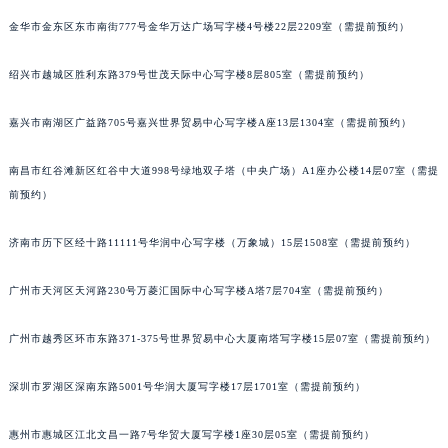
吉林省梅河口市新华街道梅河大街名士售后服务中心（需提前预约）
金华市金东区东市南街777号金华万达广场写字楼4号楼22层2209室（需提前预约）
吉林省四平市铁东区紫气大路与南九经街交汇处名士售后服务中心（需提前预约）
绍兴市越城区胜利东路379号世茂天际中心写字楼8层805室（需提前预约）
吉林省松原市宁江区五环大街名士售后服务中心（需提前预约）
吉林省通化市东昌区环通乡江南大街名士售后服务中心（需提前预约）
嘉兴市南湖区广益路705号嘉兴世界贸易中心写字楼A座13层1304室（需提前预约）
吉林省延边市延吉市解放路名士售后服务中心（需提前预约）
辽宁省鞍山市铁东区站前街名士售后服务中心（需提前预约）
南昌市红谷滩新区红谷中大道998号绿地双子塔（中央广场）A1座办公楼14层07室（需提
辽宁省本溪市平山区胜利路名士售后服务中心（需提前预约）
前预约）
辽宁省朝阳市双塔区新华路名士售后服务中心（需提前预约）
济南市历下区经十路11111号华润中心写字楼（万象城）15层1508室（需提前预约）
辽宁省丹东市振兴区七经街名士售后服务中心（需提前预约）
辽宁省抚顺市新抚区东一路名士售后服务中心（需提前预约）
广州市天河区天河路230号万菱汇国际中心写字楼A塔7层704室（需提前预约）
辽宁省阜新市海州区解放大街名士售后服务中心（需提前预约）
辽宁省葫芦岛市连山区中央路名士售后服务中心（需提前预约）
广州市越秀区环市东路371-375号世界贸易中心大厦南塔写字楼15层07室（需提前预约）
辽宁省锦州市古塔区中央大街名士售后服务中心（需提前预约）
辽宁省辽阳市白塔区新运大街名士售后服务中心（需提前预约）
深圳市罗湖区深南东路5001号华润大厦写字楼17层1701室（需提前预约）
辽宁省盘锦市兴隆台区石油大街名士售后服务中心（需提前预约）
惠州市惠城区江北文昌一路7号华贸大厦写字楼1座30层05室（需提前预约）
辽宁省铁岭市银州区南马路名士售后服务中心（需提前预约）