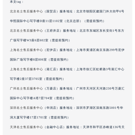
本文tag：
北京名士售后服务中心
（国贸店）服务地址：北京市朝阳区建国门外大街甲6号
华熙国际中心写字楼D座11层1102室（北京总部）（需提前预约）
北京名士售后服务中心
（王府井店）服务地址：北京市东城区东长安街1号东方
广场写字楼W3座6层602室（需提前预约）
上海名士售后服务中心
（宏伊店）服务地址：上海市黄浦区南京东路299号宏伊
国际广场写字楼8层806室（需提前预约）
上海名士售后服务中心
（港汇店）服务地址：上海市徐汇区虹桥路3号港汇中心
写字楼2座37层3705室（需提前预约）
广州名士售后服务中心
（万菱店）服务地址：广州市天河区天河路230号万菱汇
国际中心写字楼A塔7层704室（需提前预约）
深圳名士售后服务中心
（华润店）服务地址：深圳市罗湖区深南东路5001号华
润大厦写字楼17层1701室（需提前预约）
天津名士售后服务中心
（金融中心店）服务地址：天津市和平区赤峰道136号天