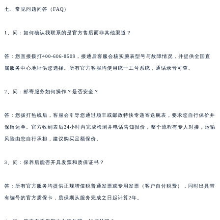
七、常见问题问答（FAQ）
云南省玉溪市红塔区南北大街名士售后服务中心（需提前预约）
云南省昭通市昭阳区青年路名士售后服务中心（需提前预约）
1、问：如何确认我联系的是官方售后而非其他渠道？
台湾省台北市万华区中华路名士售后服务中心（需提前预约）
台湾省新北市板桥区文化路名士售后服务中心（需提前预约）
答：您直接拨打400-606-8509，接通后客服会核实腕表型号与故障情况，并提供全国直
台湾省桃园市中坜区中丰路名士售后服务中心（需提前预约）
属服务中心地址供您选择。所有官方客服均使用统一工号系统，通话录音可查。
台湾省台中市西屯区文华路名士售后服务中心（需提前预约）
2、问：邮寄服务如何操作？是否安全？
台湾省台南市中西区国华街名士售后服务中心（需提前预约）
台湾省高雄市新兴区五福路名士售后服务中心（需提前预约）
答：您拨打热线后，客服会引导您通过顺丰或邮政特快专递寄送腕表，要求您自行保价并
台湾省基隆市仁爱区仁三路名士售后服务中心（需提前预约）
保留运单。官方收到表后24小时内完成检测并电话告知报价，整个流程有专人对接，运输
台湾省新竹市东区中正路名士售后服务中心（需提前预约）
风险由您自行承担，建议购买足额保价。
台湾省嘉义市东区文化路名士售后服务中心（需提前预约）
重庆市江北区观音桥步行街2号融恒时代广场9层902室名士售后服务中心（需提前预约）
3、问：保养后能否开具发票和质保证书？
新疆维吾尔自治区乌鲁木齐市天山区红山路26号时代广场（CCMALL）C座17层17-B名士售后服务中心（需提前预约）
答：所有官方服务均提供正规增值税普通发票或专用发票（客户自付税费），同时出具带
浙江省温州市鹿城区锦绣路1067号置信广场10层1015室名士售后服务中心（需提前预约）
有编号的官方质保卡，质保期从服务完成之日起计算2年。
黑龙江省哈尔滨市道里区友谊西路600号富力中心T2座写字楼29层03室室名士售后服务中心（需提前预约）
辽宁省大连市中山区人民路15号国际金融大厦7层G室名士售后服务中心（需提前预约）