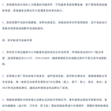
2、质保期内若出现非人为因素的功能异常，可凭服务单据免费返修。客户需保留原始服
贵州省安顺市西秀区中华南路名士售后服务中心（需提前预约）
务单据，质保服务仅限在官方直属售后体系内执行。
贵州省毕节市七星关区松山路名士售后服务中心（需提前预约）
贵州省六盘水市钟山区钟山大道名士售后服务中心（需提前预约）
3、质保范围不包括外观磨损、表带自然老化、表镜划伤等日常使用损耗，也不包括自行
贵州省黔东南苗族侗族自治州凯里市北京西路名士售后服务中心（需提前预约）
更换非原装电池或配件造成的损伤。
贵州省黔西南布依族苗族自治州兴义市大道与桔香路交汇处名士售后服务中心（需提前预约）
贵州省铜仁市碧江区民主路名士售后服务中心（需提前预约）
四、技术标准与设备环境
贵州省遵义市红花岗区共青大道与嵩山路交叉口名士售后服务中心（需提前预约）
1、所有官方售后服务中心均配备恒温恒湿无尘作业环境，环境标准达到ISO 7级洁净
四川省阿坝州市马尔康市团结街名士售后服务中心（需提前预约）
度，温湿度稳定在22±2℃、50%±5%RH，确保精密机芯在装配过程中不受尘埃与湿度影
四川省巴中市巴州区江北大道名士售后服务中心（需提前预约）
响。
四川省成都市锦江区人民东路6号SAC东原中心24层2406B室名士售后服务中心（需提前预约）
四川省达州市通川区中心广场、老车坝名士售后服务中心（需提前预约）
2、采用瑞士原厂同步的电子校表仪、超声波清洗机、真空防水测试仪、显微镜调校台等
四川省德阳市旌阳区长江西路、南街名士售后服务中心（需提前预约）
专业设备。每一枚机芯在保养后需经过5方位调校（面上、面下、把上、把左、把右）及
48小时动态模拟测试，确保走时精度达到品牌出厂标准。
四川省甘孜州市康定市情歌广场、箭炉街名士售后服务中心（需提前预约）
四川省广安市广安区建安南路名士售后服务中心（需提前预约）
3、维修技师团队均持有瑞士品牌认证的技术等级证书，每年接受总部技术更新培训。复
四川省广元市利州区老城南北街、东大街名士售后服务中心（需提前预约）
杂功能腕表（如计时、万年历、陀飞轮）需由高级技师进行专项维护，需额外增加检测流
四川省乐山市市中区嘉定中路名士售后服务中心（需提前预约）