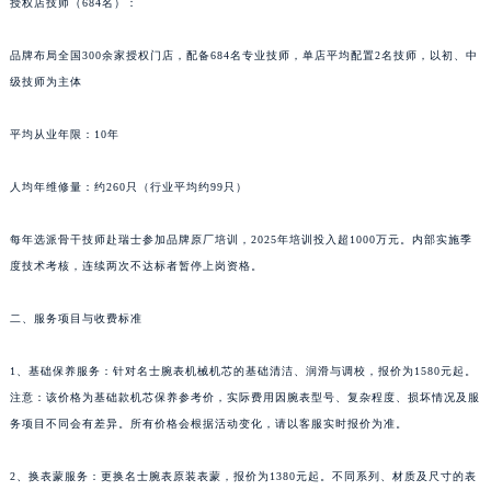
授权店技师（684名）：
新疆维吾尔自治区阿克苏市东大街名士售后服务中心（需提前预约）
新疆维吾尔自治区阿拉尔市胜利大道名士售后服务中心（需提前预约）
品牌布局全国300余家授权门店，配备684名专业技师，单店平均配置2名技师，以初、中
级技师为主体
新疆维吾尔自治区阿拉山口市友好路名士售后服务中心（需提前预约）
新疆维吾尔自治区阿勒泰市解放路名士售后服务中心（需提前预约）
平均从业年限：10年
新疆维吾尔自治区阿图什市光明路名士售后服务中心（需提前预约）
新疆维吾尔自治区白杨市军垦路名士售后服务中心（需提前预约）
人均年维修量：约260只（行业平均约99只）
新疆维吾尔自治区北屯市团结路名士售后服务中心（需提前预约）
新疆维吾尔自治区博乐市博乐市北京路名士售后服务中心（需提前预约）
每年选派骨干技师赴瑞士参加品牌原厂培训，2025年培训投入超1000万元。内部实施季
度技术考核，连续两次不达标者暂停上岗资格。
新疆维吾尔自治区昌吉市延安北路名士售后服务中心（需提前预约）
新疆维吾尔自治区阜康市博峰路名士售后服务中心（需提前预约）
二、服务项目与收费标准
新疆维吾尔自治区哈密市伊州区建国北路名士售后服务中心（需提前预约）
新疆维吾尔自治区和田市和田市北京西路名士售后服务中心（需提前预约）
1、基础保养服务：针对名士腕表机械机芯的基础清洁、润滑与调校，报价为1580元起。
新疆维吾尔自治区胡杨河市胡杨河市胡杨路名士售后服务中心（需提前预约）
注意：该价格为基础款机芯保养参考价，实际费用因腕表型号、复杂程度、损坏情况及服
新疆维吾尔自治区霍尔果斯市亚欧北路名士售后服务中心（需提前预约）
务项目不同会有差异。所有价格会根据活动变化，请以客服实时报价为准。
新疆维吾尔自治区喀什市解放北路名士售后服务中心（需提前预约）
2、换表蒙服务：更换名士腕表原装表蒙，报价为1380元起。不同系列、材质及尺寸的表
新疆维吾尔自治区可克达拉市幸福路名士售后服务中心（需提前预约）