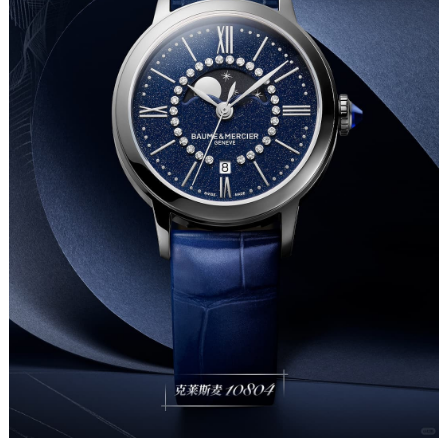
成都市锦江区人民东路6号SAC东原中心写字楼24层2406B室（需提前预约）
重庆市江北区观音桥步行街2号融恒时代广场写字楼9层902室（需提前预约）
长沙市芙蓉区定王台街道建湘路393号世茂环球金融中心写字楼（芙蓉广场）10层13室（需提前预约）
郑州市二七区铭功路10号华润大厦写字楼29层2905室（需提前预约）
太原市迎泽区解放路15号亨得利名表服务中心（品牌授权店）3层整层（需提前预约）
沈阳市沈河区中街路137号亨得利名表服务中心（品牌授权店）1层整层（需提前预约）
沈阳市沈河区中街路83号亨得利名表服务中心（品牌授权店）1层整层（需提前预约）
乌鲁木齐市天山区红山路26号时代广场（CCMALL）C座17层17-B（需提前预约）
温州市鹿城区锦绣路1067号置信广场10层1015室（需提前预约）
哈尔滨市道里区友谊西路600号富力中心T2座写字楼29层03室（需提前预约）
大连市中山区人民路15号国际金融大厦7层G室（需提前预约）
佛山市禅城区季华五路57号万科金融中心C座12层1205室（需提前预约）
东莞市东城街道鸿福东路1号民盈国贸中心T1写字楼9层907室（需提前预约）
无锡市梁溪区人民中路139号恒隆广场写字楼1座11层1104室（需提前预约）
南通市崇川区工农路57号圆融广场写字楼16层1603室（需提前预约）
苏州市苏州工业园区星港街199号苏州中心办公楼C座22层08室（需提前预约）