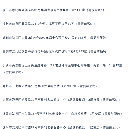
辽宁省营口市站前区市府路与渤海大街交叉口名士售后服务中心（需提前预约）
厦门市思明区湖滨东路95号华润大厦写字楼B座11层1104室（需提前预约）
辽宁省沈阳市沈河区中街路137号亨得利名表维修授权店1楼名士售后服务中心（需提前预约）
辽宁省沈阳市沈河区中街路83号亨得利名表维修授权店1楼名士售后服务中心（需提前预约）
福州市鼓楼区五四路128-1号恒力城写字楼15层03室（需提前预约）
北京市朝阳区建国门外大街甲6号华熙国际中心D座11层1102室名士售后服务中心（北京总部）（需提前预约）
成都市锦江区人民东路6号SAC东原中心写字楼24层2406B室（需提前预约）
北京市东城区东长安街1号王府井东方广场W3座6层602室名士售后服务中心（需提前预约）
河北省保定市竞秀区朝阳北大街北国先天下名士售后服务中心（需提前预约）
重庆市江北区观音桥步行街2号融恒时代广场写字楼9层902室（需提前预约）
内蒙古自治区阿拉善盟市左旗土尔扈特大街名士售后服务中心（需提前预约）
内蒙古自治区巴彦淖尔市临河区新华街名士售后服务中心（需提前预约）
长沙市芙蓉区定王台街道建湘路393号世茂环球金融中心写字楼（芙蓉广场）10层13室
内蒙古自治区包头市青山区幸福路甲3号王府井百货名表维修名士售后服务中心（需提前预约）
（需提前预约）
内蒙古自治区赤峰市红山区哈达街名士售后服务中心（需提前预约）
郑州市二七区铭功路10号华润大厦写字楼29层2905室（需提前预约）
内蒙古自治区鄂尔多斯市东胜区伊金霍洛街名士售后服务中心（需提前预约）
内蒙古自治区呼伦贝尔市海拉尔区中央街名士售后服务中心（需提前预约）
太原市迎泽区解放路15号亨得利名表服务中心（品牌授权店）3层整层（需提前预约）
内蒙古自治区通辽市科尔沁区明仁大街名士售后服务中心（需提前预约）
内蒙古自治区乌海市海勃湾区人民南路名士售后服务中心（需提前预约）
沈阳市沈河区中街路137号亨得利名表服务中心（品牌授权店）1层整层（需提前预约）
内蒙古自治区乌兰察布市集宁区恩和大街名士售后服务中心（需提前预约）
内蒙古自治区锡林郭勒盟市锡林浩特市光明街与额尔敦路交叉口名士售后服务中心（需提前预约）
沈阳市沈河区中街路83号亨得利名表服务中心（品牌授权店）1层整层（需提前预约）