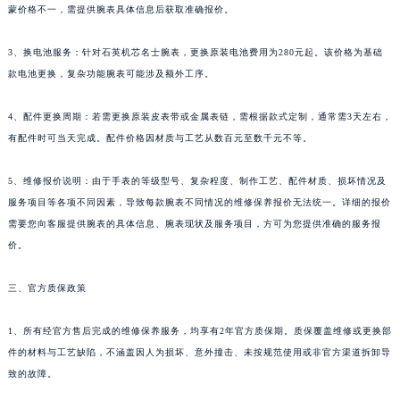
蒙价格不一，需提供腕表具体信息后获取准确报价。
新疆维吾尔自治区克拉玛依市克拉玛依区友谊路名士售后服务中心（需提前预约）
新疆维吾尔自治区库车市库车市文化东路名士售后服务中心（需提前预约）
3、换电池服务：针对石英机芯名士腕表，更换原装电池费用为280元起。该价格为基础
新疆维吾尔自治区库尔勒市库尔勒市人民东路名士售后服务中心（需提前预约）
款电池更换，复杂功能腕表可能涉及额外工序。
新疆维吾尔自治区奎屯市团结西街名士售后服务中心（需提前预约）
4、配件更换周期：若需更换原装皮表带或金属表链，需根据款式定制，通常需3天左右，
新疆维吾尔自治区昆玉市昆泉街名士售后服务中心（需提前预约）
有配件时可当天完成。配件价格因材质与工艺从数百元至数千元不等。
新疆维吾尔自治区沙湾市三道河子镇世纪大道南路名士售后服务中心（需提前预约）
新疆维吾尔自治区石河子市北二路名士售后服务中心（需提前预约）
5、维修报价说明：由于手表的等级型号、复杂程度、制作工艺、配件材质、损坏情况及
新疆维吾尔自治区双河市光明路名士售后服务中心（需提前预约）
服务项目等各项不同因素，导致每款腕表不同情况的维修保养报价无法统一。详细的报价
新疆维吾尔自治区塔城市塔城地区闻琴路名士售后服务中心（需提前预约）
需要您向客服提供腕表的具体信息、腕表现状及服务项目，方可为您提供准确的服务报
新疆维吾尔自治区铁门关市兴疆路名士售后服务中心（需提前预约）
价。
新疆维吾尔自治区图木舒克市图木舒克市中兴街名士售后服务中心（需提前预约）
三、官方质保政策
新疆维吾尔自治区吐鲁番市高昌区文化中路文化中路名士售后服务中心（需提前预约）
新疆维吾尔自治区乌苏市乌鲁木齐北路名士售后服务中心（需提前预约）
1、所有经官方售后完成的维修保养服务，均享有2年官方质保期。质保覆盖维修或更换部
新疆维吾尔自治区五家渠市长征西街名士售后服务中心（需提前预约）
件的材料与工艺缺陷，不涵盖因人为损坏、意外撞击、未按规范使用或非官方渠道拆卸导
新疆维吾尔自治区新星市东风路名士售后服务中心（需提前预约）
致的故障。
新疆维吾尔自治区伊宁市解放西路名士售后服务中心（需提前预约）