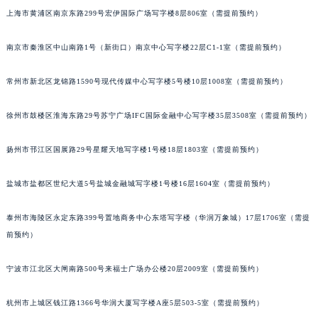
上海市黄浦区南京东路299号宏伊国际广场写字楼8层806室（需提前预约）
重庆市解放碑渝中区民权路28号英利国际金融中心写字楼20层01室（需提前预约）
黑龙江省大庆市萨尔图区会战大街名士售后服务中心（需提前预约）
南京市秦淮区中山南路1号（新街口）南京中心写字楼22层C1-1室（需提前预约）
黑龙江省鹤岗市向阳区红军路名士售后服务中心（需提前预约）
黑龙江省黑河市爱辉区中央街名士售后服务中心（需提前预约）
常州市新北区龙锦路1590号现代传媒中心写字楼5号楼10层1008室（需提前预约）
黑龙江省鸡西市鸡冠区红军路名士售后服务中心（需提前预约）
黑龙江省佳木斯市向阳区长安路名士售后服务中心（需提前预约）
徐州市鼓楼区淮海东路29号苏宁广场IFC国际金融中心写字楼35层3508室（需提前预约）
黑龙江省牡丹江市东安区太平路名士售后服务中心（需提前预约）
扬州市邗江区国展路29号星耀天地写字楼1号楼18层1803室（需提前预约）
黑龙江省七台河市桃山区大同街名士售后服务中心（需提前预约）
黑龙江省齐齐哈尔市龙沙区龙华路名士售后服务中心（需提前预约）
盐城市盐都区世纪大道5号盐城金融城写字楼1号楼16层1604室（需提前预约）
黑龙江省双鸭山市尖山区新兴大街名士售后服务中心（需提前预约）
黑龙江省绥化市北林区新华街与康庄路交叉口名士售后服务中心（需提前预约）
泰州市海陵区永定东路399号置地商务中心东塔写字楼（华润万象城）17层1706室（需提
黑龙江省伊春市伊美区通河路名士售后服务中心（需提前预约）
前预约）
吉林省白城市洮北区明仁南街名士售后服务中心（需提前预约）
宁波市江北区大闸南路500号来福士广场办公楼20层2009室（需提前预约）
吉林省白山市浑江区浑江大街名士售后服务中心（需提前预约）
吉林省吉林市船营区河南街名士售后服务中心（需提前预约）
杭州市上城区钱江路1366号华润大厦写字楼A座5层503-5室（需提前预约）
吉林省辽源市龙山区人民大街名士售后服务中心（需提前预约）