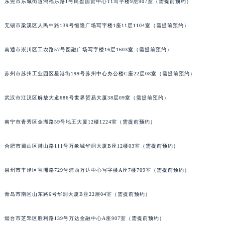
东莞市东城街道鸿福东路1号民盈国贸中心T1写字楼9层907室（需提前预约）
安徽省池州市贵池区长江路名士售后服务中心（需提前预约）
安徽省滁州市琅琊区南谯北路名士售后服务中心（需提前预约）
无锡市梁溪区人民中路139号恒隆广场写字楼1座11层1104室（需提前预约）
安徽省阜阳市颍州区颍州北路名士售后服务中心（需提前预约）
南通市崇川区工农路57号圆融广场写字楼16层1603室（需提前预约）
安徽省淮北市相山区淮海路名士售后服务中心（需提前预约）
安徽省淮南市田家庵区国庆中路名士售后服务中心（需提前预约）
苏州市苏州工业园区星港街199号苏州中心办公楼C座22层08室（需提前预约）
安徽省黄山市屯溪区黄山西路名士售后服务中心（需提前预约）
安徽省六安市金安区解放中路名士售后服务中心（需提前预约）
武汉市江汉区解放大道686号世界贸易大厦38层09室（需提前预约）
安徽省马鞍山市雨山区湖南西路名士售后服务中心（需提前预约）
南宁市青秀区金湖路59号地王大厦12楼1224室（需提前预约）
安徽省宿州市埇桥区人民中路名士售后服务中心（需提前预约）
安徽省铜陵市铜官区石城大道名士售后服务中心（需提前预约）
合肥市蜀山区潜山路111号万象城华润大厦B座12楼03室（需提前预约）
安徽省芜湖市镜湖区中山路步行街名士售后服务中心（需提前预约）
安徽省宣城市宣州区叠嶂西路名士售后服务中心（需提前预约）
泉州市丰泽区宝洲路729号浦西万达中心写字楼A座7楼709室（需提前预约）
福建省龙岩市新罗区九一南路名士售后服务中心（需提前预约）
福建省南平市建阳区人民西路名士售后服务中心（需提前预约）
青岛市南区山东路6号华润大厦B座22层04室（需提前预约）
福建省宁德市蕉城区天湖东路名士售后服务中心（需提前预约）
烟台市芝罘区胜利路139号万达金融中心A座907室（需提前预约）
福建省莆田市城厢区霞林街道荔华东大道名士售后服务中心（需提前预约）