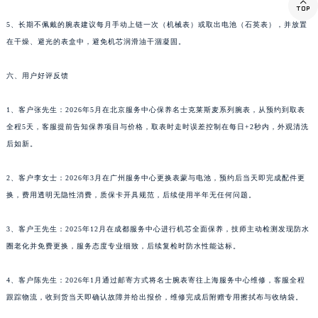

西藏自治区那曲市色尼区浙江西路名士售后服务中心（需提前预约）
5、长期不佩戴的腕表建议每月手动上链一次（机械表）或取出电池（石英表），并放置
西藏自治区日喀则市桑珠孜区上海中路名士售后服务中心（需提前预约）
在干燥、避光的表盒中，避免机芯润滑油干涸凝固。
西藏自治区山南市乃东区湖北大道名士售后服务中心（需提前预约）
云南省保山市隆阳区正阳路名士售后服务中心（需提前预约）
六、用户好评反馈
云南省楚雄彝族自治州楚雄市鹿城南路名士售后服务中心（需提前预约）
1、客户张先生：2026年5月在北京服务中心保养名士克莱斯麦系列腕表，从预约到取表
云南省大理白族自治州大理市建设路名士售后服务中心（需提前预约）
全程5天，客服提前告知保养项目与价格，取表时走时误差控制在每日+2秒内，外观清洗
云南省德宏傣族景颇族自治州芒市团结大街名士售后服务中心（需提前预约）
后如新。
云南省迪庆藏族自治州香格里拉市长征大道名士售后服务中心（需提前预约）
云南省红河哈尼族彝族自治州蒙自市天马路名士售后服务中心（需提前预约）
2、客户李女士：2026年3月在广州服务中心更换表蒙与电池，预约后当天即完成配件更
云南省丽江市古城区七星街名士售后服务中心（需提前预约）
换，费用透明无隐性消费，质保卡开具规范，后续使用半年无任何问题。
云南省临沧市临翔区世纪路名士售后服务中心（需提前预约）
3、客户王先生：2025年12月在成都服务中心进行机芯全面保养，技师主动检测发现防水
云南省怒江傈僳族自治州泸水市人民路名士售后服务中心（需提前预约）
圈老化并免费更换，服务态度专业细致，后续复检时防水性能达标。
云南省普洱市思茅区振兴大道名士售后服务中心（需提前预约）
云南省曲靖市麒麟区学府路名士售后服务中心（需提前预约）
4、客户陈先生：2026年1月通过邮寄方式将名士腕表寄往上海服务中心维修，客服全程
云南省文山壮族苗族自治州文山市东风路名士售后服务中心（需提前预约）
跟踪物流，收到货当天即确认故障并给出报价，维修完成后附赠专用擦拭布与收纳袋。
云南省西双版纳傣族自治州景洪市宣慰大道名士售后服务中心（需提前预约）