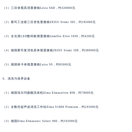
广西壮族自治区贺州市八步区城东街道灵峰南路名士售后服务中心（需提前预约）
（1）三目体视高清显微镜Leica S6D，约320000元
广西壮族自治区来宾市兴宾区桂中大道名士售后服务中心（需提前预约）
（2）蔡司工业级三目变焦显微镜ZEISS Stemi 305，约185000元
广西壮族自治区柳州市城中区中山中路名士售后服务中心（需提前预约）
广西壮族自治区钦州市钦南区金海湾东大街名士售后服务中心（需提前预约）
（3）全光谱LED数码检测显微镜GemOro Elite 1030，约4200元
广西壮族自治区梧州市万秀区龙湖镇高旺路名士售后服务中心（需提前预约）
广西壮族自治区玉林市玉州区金玉路名士售后服务中心（需提前预约）
（4）德国蔡司复消色差体视显微镜ZEISS Stemi 508，约380000元
海南省儋州市儋州市那大镇兰洋北路名士售后服务中心（需提前预约）
海南省东方市八所镇解放西路名士售后服务中心（需提前预约）
（5）德国徕卡体视显微镜Leica S9，约85000元
海南省琼海市嘉积镇东风路名士售后服务中心（需提前预约）
6、清洗与保养设备
海南省三沙市西沙区西沙群岛永兴岛北京路名士售后服务中心（需提前预约）
海南省三亚市吉阳区迎宾路名士售后服务中心（需提前预约）
（1）德国埃尔玛旗舰洗表机Elma Elmasolvex RM，约78000元
海南省万宁市万城镇解放路名士售后服务中心（需提前预约）
海南省文昌市文城镇教育东路名士售后服务中心（需提前预约）
（2）全数控超声波清洗工作站Elma S1800 Premium，约245000元
海南省五指山市通什镇三月三大道名士售后服务中心（需提前预约）
（3）德国Elma Elmasonic Select 900，约192000元
香港特别行政区尖沙咀区油尖旺区广东道名士售后服务中心（需提前预约）
香港特别行政区金钟区中西区金钟道名士售后服务中心（需提前预约）