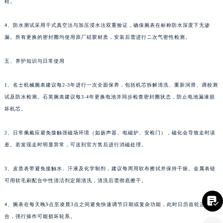
程。
四川省凉山州市西昌市大巷口下街名士售后服务中心（需提前预约）
四川省泸州市江阳区治平路名士售后服务中心（需提前预约）
4、防水测试采用干式真空法与加压浸水法双重验证，确保腕表在标称防水深度下无渗
漏。所有更换的密封圈均使用原厂硅胶材质，安装后需进行二次气密性检测。
四川省眉山市东坡区三苏路名士售后服务中心（需提前预约）
四川省绵阳市涪城区翠花街名士售后服务中心（需提前预约）
五、养护知识与日常使用
四川省南充市高坪区江东大道名士售后服务中心（需提前预约）
四川省内江市东兴区汉安大道名士售后服务中心（需提前预约）
1、名士机械腕表建议每2-3年进行一次全面保养，包括机芯拆解清洗、重新润滑、调校测
四川省攀枝花市东区三线大道北段名士售后服务中心（需提前预约）
试及防水检测。石英腕表建议每3-4年更换电池并同步检查密封圈状态，防止电池漏液损
四川省遂宁市船山区香林南路名士售后服务中心（需提前预约）
坏机芯。
四川省雅安市雨城区熊猫大道名士售后服务中心（需提前预约）
2、日常佩戴应避免接触强磁场环境（如扬声器、电磁炉、安检门），磁化会导致走时误
四川省宜宾市翠屏区长翠路名士售后服务中心（需提前预约）
差。若发现走时明显异常，可送到官方售后进行消磁处理。
四川省资阳市雁江区滨江大道一段与和平南路名士售后服务中心（需提前预约）
四川省自贡市自流井区华商北路名士售后服务中心（需提前预约）
3、皮质表带避免接触水、汗液及化学制剂，建议每周用软布擦拭并保持干燥。金属表链
西藏自治区阿里地区噶尔县北京西路名士售后服务中心（需提前预约）
可用软毛刷配合中性清洁剂定期清洗，清洗后需彻底擦干。
西藏自治区昌都市卡若区昌都西路名士售后服务中心（需提前预约）

4、腕表在每天晚9点至凌晨3点之间避免快速调节日期或复杂功能，此时日历齿轮正在啮
西藏自治区拉萨市城关区北京中路名士售后服务中心（需提前预约）
合，强行操作可能损坏轮系。
西藏自治区林芝市巴宜区广东路名士售后服务中心（需提前预约）