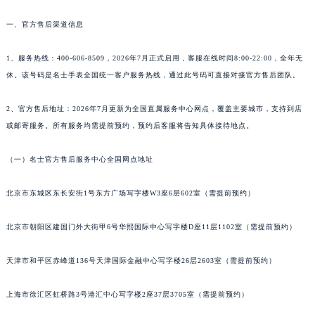
武汉市江汉区解放大道686号世界贸易大厦38层09室（需提前预约）
一、官方售后渠道信息
南宁市青秀区金湖路59号地王大厦12楼1224室（需提前预约）
合肥市蜀山区潜山路111号万象城华润大厦B座12楼03室（需提前预约）
1、服务热线：400-606-8509，2026年7月正式启用，客服在线时间8:00-22:00，全年无
泉州市丰泽区宝洲路729号浦西万达中心写字楼A座7楼709室（需提前预约）
休。该号码是名士手表全国统一客户服务热线，通过此号码可直接对接官方售后团队。
青岛市南区山东路6号华润大厦B座22层04室（需提前预约）
2、官方售后地址：2026年7月更新为全国直属服务中心网点，覆盖主要城市，支持到店
烟台市芝罘区胜利路139号万达金融中心A座907室（需提前预约）
或邮寄服务。所有服务均需提前预约，预约后客服将告知具体接待地点。
长春市朝阳区西安大路727号中银大厦A座(旺进大厦)18层09室（需提前预约）
贵阳市南明区都司高架桥路33号亨特国际金融中心14楼14D（需提前预约）
（一）名士官方售后服务中心全国网点地址
昆明市盘龙区北京路928号同德昆明广场写字楼10层06室（需提前预约）
石家庄市长安区中山东路39号勒泰中心写字楼B座13层07室（需提前预约）
北京市东城区东长安街1号东方广场写字楼W3座6层602室（需提前预约）
西安市碑林区南关正街88号华侨城长安国际中心E座6楼10室（需提前预约）
北京市朝阳区建国门外大街甲6号华熙国际中心写字楼D座11层1102室（需提前预约）
海口市龙华区金贸东路5号海口华润大厦B座17层1707室（需提前预约）
唐山市路南区新华东道100号万达广场写字楼A座10层1002室（需提前预约）
天津市和平区赤峰道136号天津国际金融中心写字楼26层2603室（需提前预约）
台州市椒江区东海大道1800号腾达中心东1幢20楼2002室（需提前预约）
内蒙古自治区呼和浩特市玉泉区大学西街70号华润万象城写字楼（鄂尔多斯大厦）23层2326室（需提前预约）
上海市徐汇区虹桥路3号港汇中心写字楼2座37层3705室（需提前预约）
甘肃省兰州市七里河区西津西路16号兰州中心写字楼21层2102室（需提前预约）