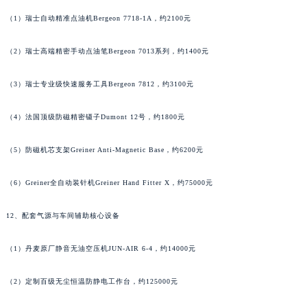
湖南省郴州市北湖区国庆北路名士售后服务中心（需提前预约）
（1）瑞士自动精准点油机Bergeon 7718-1A，约2100元
湖南省衡阳市雁峰区解放路名士售后服务中心（需提前预约）
（2）瑞士高端精密手动点油笔Bergeon 7013系列，约1400元
湖南省怀化市鹤城区迎丰中路名士售后服务中心（需提前预约）
湖南省娄底市娄星区长青街名士售后服务中心（需提前预约）
（3）瑞士专业级快速服务工具Bergeon 7812，约3100元
湖南省邵阳市双清区东风路名士售后服务中心（需提前预约）
湖南省湘潭市雨湖区莲城大道名士售后服务中心（需提前预约）
（4）法国顶级防磁精密镊子Dumont 12号，约1800元
湖南省益阳市赫山区桃花仑路名士售后服务中心（需提前预约）
湖南省永州市冷水滩区永州大道与中兴路交叉口名士售后服务中心（需提前预约）
（5）防磁机芯支架Greiner Anti-Magnetic Base，约6200元
湖南省岳阳市岳阳楼区东茅岭路名士售后服务中心（需提前预约）
（6）Greiner全自动装针机Greiner Hand Fitter X，约75000元
湖南省张家界市永定区解放路名士售后服务中心（需提前预约）
湖南省长沙市芙蓉区建湘路393号世茂环球金融中心写字楼10层1013室名士售后服务中心（需提前预约）
12、配套气源与车间辅助核心设备
湖南省株洲市芦淞区建设南路名士售后服务中心（需提前预约）
甘肃省白银市白银区北京路名士售后服务中心（需提前预约）
（1）丹麦原厂静音无油空压机JUN-AIR 6-4，约14000元
甘肃省定西市安定区解放路名士售后服务中心（需提前预约）
（2）定制百级无尘恒温防静电工作台，约125000元
甘肃省敦煌市沙州镇阳关中路名士售后服务中心（需提前预约）
甘肃省合作市人民街名士售后服务中心（需提前预约）