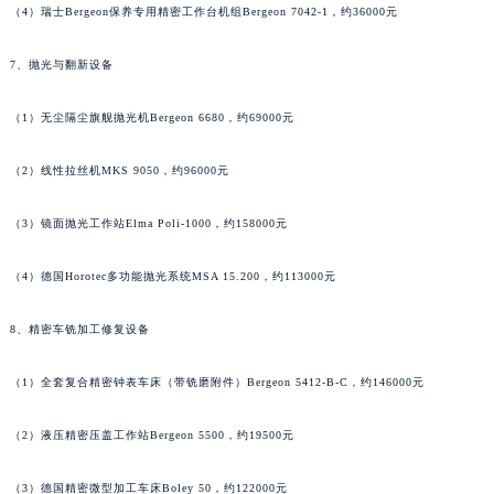
（4）瑞士Bergeon保养专用精密工作台机组Bergeon 7042-1，约36000元
香港特别行政区九龙区油尖旺区弥敦道名士售后服务中心（需提前预约）
香港特别行政区铜锣湾区湾仔区轩尼诗道名士售后服务中心（需提前预约）
7、抛光与翻新设备
河南省安阳市文峰区解放大道名士售后服务中心（需提前预约）
河南省鹤壁市淇滨区九州路名士售后服务中心（需提前预约）
（1）无尘隔尘旗舰抛光机Bergeon 6680，约69000元
河南省济源市沁园街道济水大道名士售后服务中心（需提前预约）
（2）线性拉丝机MKS 9050，约96000元
河南省焦作市解放区解放路名士售后服务中心（需提前预约）
河南省开封市鼓楼区中山路名士售后服务中心（需提前预约）
（3）镜面抛光工作站Elma Poli-1000，约158000元
河南省洛阳市西工区中州中路与解放路交叉口名士售后服务中心（需提前预约）
河南省漯河市源汇区交通路名士售后服务中心（需提前预约）
（4）德国Horotec多功能抛光系统MSA 15.200，约113000元
河南省南阳市宛城区范蠡东路与南都路交叉口名士售后服务中心（需提前预约）
8、精密车铣加工修复设备
河南省平顶山市卫东区建设路名士售后服务中心（需提前预约）
河南省濮阳市大华龙区开州路绿城路交叉口名士售后服务中心（需提前预约）
（1）全套复合精密钟表车床（带铣磨附件）Bergeon 5412-B-C，约146000元
河南省三门峡市湖滨区和平路名士售后服务中心（需提前预约）
河南省商丘市梁园区神火大道名士售后服务中心（需提前预约）
（2）液压精密压盖工作站Bergeon 5500，约19500元
河南省新乡市红旗区人民路名士售后服务中心（需提前预约）
河南省信阳市浉河区东方红大道名士售后服务中心（需提前预约）
（3）德国精密微型加工车床Boley 50，约122000元