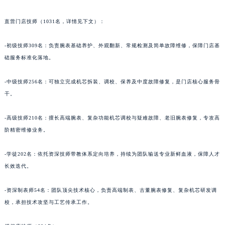
青海省海北藏族自治州海晏县将军路名士售后服务中心（需提前预约）
直营门店技师（1031名，详情见下文）：
青海省海东市乐都区滨河路名士售后服务中心（需提前预约）
青海省海南藏族自治州共和县青海湖大街名士售后服务中心（需提前预约）
-初级技师309名：负责腕表基础养护、外观翻新、常规检测及简单故障维修，保障门店基
青海省海西蒙古族藏族自治州德令哈市柴达木路名士售后服务中心（需提前预约）
础服务标准化落地。
青海省黄南藏族自治州同仁市德合隆路名士售后服务中心（需提前预约）
青海省西宁市城西区海湖新区西关大道名士售后服务中心（需提前预约）
-中级技师256名：可独立完成机芯拆装、调校、保养及中度故障修复，是门店核心服务骨
干。
青海省玉树藏族自治州结古镇胜利路名士售后服务中心（需提前预约）
陕西省安康市汉滨区金州路名士售后服务中心（需提前预约）
-高级技师210名：擅长高端腕表、复杂功能机芯调校与疑难故障、老旧腕表修复，专攻高
陕西省宝鸡市渭滨区经二路名士售后服务中心（需提前预约）
阶精密维修业务。
陕西省汉中市汉台区北大街名士售后服务中心（需提前预约）
陕西省商洛市商州区州城街名士售后服务中心（需提前预约）
-学徒202名：依托资深技师带教体系定向培养，持续为团队输送专业新鲜血液，保障人才
陕西省铜川市王益区红旗街名士售后服务中心（需提前预约）
长效迭代。
陕西省渭南市临渭区东风大街名士售后服务中心（需提前预约）
-资深制表师54名：团队顶尖技术核心，负责高端制表、古董腕表修复、复杂机芯研发调
陕西省咸阳市秦都区沣西新城统一西路与白马河路交汇处名士售后服务中心（需提前预约）
校，承担技术攻坚与工艺传承工作。
陕西省延安市宝塔区中心街名士售后服务中心（需提前预约）
陕西省榆林市榆阳区长兴路名士售后服务中心（需提前预约）