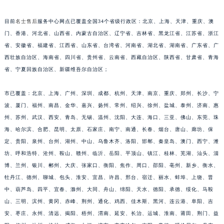
江西省九江市浔阳区浔阳路名士售后服务中心（需提前预约）
目前
名士售后
服务中心网点已覆盖全国34个省级行政区：北京、上海、天津、重庆、澳
江西省南昌市红谷滩新区红谷中大道998号绿地双子塔（中央广场）A1座办公楼14层1407室名士售后服务中心（需提前预约）
门、香港、河北省、山西省、内蒙古自治区、辽宁省、吉林省、黑龙江省、江苏省、浙江
江西省萍乡市安源区萍安北大道与康庄路交叉口名士售后服务中心（需提前预约）
省、安徽省、福建省、江西省、山东省、台湾省、河南省、湖北省、湖南省、广东省、广
江西省上饶市信州区滨江西路名士售后服务中心（需提前预约）
西壮族自治区、海南省、四川省、贵州省、云南省、西藏自治区、陕西省、甘肃省、青海
江西省新余市渝水区北湖西路名士售后服务中心（需提前预约）
省、宁夏回族自治区、新疆维吾尔自治区；
江西省宜春市袁州区中山中路名士售后服务中心（需提前预约）
市已覆盖：北京、上海、广州、深圳、成都、杭州、天津、南京、重庆、郑州、长沙、宁
江西省鹰潭市月湖区胜利东路名士售后服务中心（需提前预约）
波、厦门、福州、南昌、金华、嘉兴、扬州、常州、绍兴、徐州、盐城、泰州、济南、惠
山东省德州市德城区东风中路名士售后服务中心（需提前预约）
州、苏州、武汉、西安、青岛、无锡、温州、沈阳、大连、海口、三亚、佛山、东莞、珠
山东省东营市东营区济南路名士售后服务中心（需提前预约）
海、哈尔滨、合肥、昆明、太原、石家庄、南宁、南通、长春、烟台、唐山、廊坊、保
山东省济南市历下区经十路11111号华润中心写字楼（万象城）15层1508室名士售后服务中心（需提前预约）
定、贵阳、泉州、台州、湖州、中山、乌鲁木齐、洛阳、邯郸、秦皇岛、澳门、西宁、潍
山东省济宁市任城区太白楼路名士售后服务中心（需提前预约）
坊、呼和浩特、沧州、鞍山、赣州、临沂、岳阳、平顶山、镇江、桂林、芜湖、汕头、淄
山东省莱芜市文化南路8号银座商城名表维修一楼名表维修名士售后服务中心（需提前预约）
博、兰州、银川、郴州、大庆、张家口、衡阳、焦作、周口、邵阳、亳州、新乡、衡水、
牡丹江、德州、聊城、包头、淮安、宜昌、许昌、邢台、宿迁、丽水、蚌埠、上饶、晋
山东省临沂市兰山区解放路名士售后服务中心（需提前预约）
中、葫芦岛、四平、宜春、滁州、大同、舟山、绵阳、天水、德阳、承德、绥化、马鞍
山东省日照市东港区烟台路名士售后服务中心（需提前预约）
山、三明、滨州、黄冈、赤峰、荆州、通化、鸡西、佳木斯、黑河、连云港、阜阳、吉
山东省泰安市泰山区财源街道泰山大街名士售后服务中心（需提前预约）
安、枣庄、永州、清远、揭阳、梧州、渭南、延安、长治、运城、淮南、莆田、荆门、益
山东省威海市环翠区新威海路89号振华商厦一楼名表维修名士售后服务中心（需提前预约）