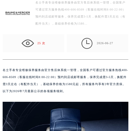
名士手表专业维修保养服务由官方售后体系统一管理，全国客户
扬州市邗江区国展路29号星耀天地写字楼1号楼18层1803室（需提前预约）
可通过官方服务热线400-606-8509（客服在线时间8:00-22:00）
盐城市盐都区世纪大道5号盐城金融城写字楼1号楼16层1604室（需提前预约）
预约到店或邮寄服务，保养完成需3-5天，换配件需3天左右（有
泰州市海陵区永定东路399号置地商务中心东塔写字楼（华润万象城）17层1706室（需提前预约）
配件当天），基础保养价格为1580…
宁波市江北区大闸南路500号来福士广场办公楼20层2009室（需提前预约）
杭州市上城区钱江路1366号华润大厦写字楼A座5层503-5室（需提前预约）

25 次
2026-06-27
金华市金东区东市南街777号金华万达广场写字楼4号楼22层2209室（需提前预约）
绍兴市越城区胜利东路379号世茂天际中心写字楼8层805室（需提前预约）
嘉兴市南湖区广益路705号嘉兴世界贸易中心写字楼A座13层1304室（需提前预约）
名士手表专业维修保养服务由官方售后体系统一管理，全国客户可通过官方服务热线400-
南昌市红谷滩新区红谷中大道998号绿地双子塔（中央广场）A1座办公楼14层07室（需提前预约）
606-8509（客服在线时间8:00-22:00）预约到店或邮寄服务，保养完成需3-5天，换配件
济南市历下区经十路11111号华润中心写字楼（万象城）15层1508室（需提前预约）
需3天左右（有配件当天），基础保养价格为1580元起，所有服务均享有2年官方质保。
广州市天河区天河路230号万菱汇国际中心写字楼A塔7层704室（需提前预约）
以下为2026年7月最新公示的各项服务细则。
广州市越秀区环市东路371-375号世界贸易中心大厦南塔写字楼15层07室（需提前预约）
深圳市罗湖区深南东路5001号华润大厦写字楼17层1701室（需提前预约）
惠州市惠城区江北文昌一路7号华贸大厦写字楼1座30层05室（需提前预约）
厦门市思明区湖滨东路95号华润大厦写字楼B座11层1104室（需提前预约）
福州市鼓楼区五四路128-1号恒力城写字楼15层03室（需提前预约）