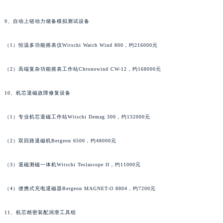
河南省许昌市魏都区建安大道与八龙路交叉口名士售后服务中心（需提前预约）
9、自动上链动力储备模拟测试设备
河南省郑州市二七区民主路10号华润大厦29层2905室名士售后服务中心（需提前预约）
河南省周口市川汇区七一路名士售后服务中心（需提前预约）
（1）恒温多功能摇表仪Witschi Watch Wind 800，约216000元
河南省驻马店市驿城区乐山大道与置地大道交叉口名士售后服务中心（需提前预约）
湖北省鄂州市鄂城区文星大道名士售后服务中心（需提前预约）
（2）高端复杂功能摇表工作站Chronowind CW-12，约168000元
湖北省黄冈市黄州区赤壁大道名士售后服务中心（需提前预约）
10、机芯退磁故障修复设备
湖北省黄石市黄石港区武汉路名士售后服务中心（需提前预约）
湖北省荆门市东宝中天街步行街名士售后服务中心（需提前预约）
（1）专业机芯退磁工作站Witschi Demag 300，约132000元
湖北省荆州市荆州区荆中路名士售后服务中心（需提前预约）
湖北省十堰市茅箭区人民北路名士售后服务中心（需提前预约）
（2）双回路退磁机Bergeon 6500，约48000元
湖北省随州市曾都区青年路名士售后服务中心（需提前预约）
湖北省咸宁市咸安区长安大道名士售后服务中心（需提前预约）
（3）退磁测磁一体机Witschi Teslascope II，约11000元
湖北省襄阳市樊城区长虹路与人民路交叉口名士售后服务中心（需提前预约）
（4）便携式充电退磁器Bergeon MAGNET-O 8804，约7200元
湖北省孝感市孝南区复兴大道名士售后服务中心（需提前预约）
湖北省宜昌市西陵区夷陵大道与港窑路名士售后服务中心（需提前预约）
11、机芯精密装配润滑工具组
湖南省常德市武陵区人民路名士售后服务中心（需提前预约）