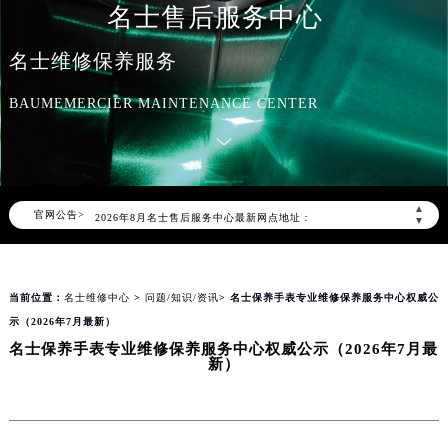
名士售后服务中心
名士维修保养服务
BAUMEMERCIER MAINTENANCE CENTER
2026年8月名士中国区售后服务网络优化升级公告
2026年8月名士全国官方售后客户服务热线：400-606-8509
名士官方全国统一服务热线400-606-8509，服务覆盖中国大陆、香港、澳门、台湾全部区域（非大陆需加拨“+86”）
▲
官网公告>
2026年8月名士售后服务中心最新网点地址：
▼
北京市朝阳区建国门外大街甲6号华熙国际中心写字楼D座11层1102室（北京总部）（需提前预约）
北京市东城区东长安街1号东方广场写字楼W3座6层602室（需提前预约）
当前位置：
名士维修中心
>
问题/知识/资讯
> 名士保养手表专业维修保养服务中心权威公
天津市和平区赤峰道136号天津国际金融中心写字楼26层2603室（需提前预约）
示（2026年7月最新）
上海市徐汇区虹桥路3号港汇中心写字楼2座37层3705室（需提前预约）
名士保养手表专业维修保养服务中心权威公示（2026年7月最
上海市黄浦区南京东路299号宏伊国际广场写字楼8层806室（需提前预约）
新）
南京市秦淮区中山南路1号（新街口）南京中心写字楼22层C1-1室（需提前预约）
常州市新北区龙锦路1590号现代传媒中心写字楼5号楼10层1008室（需提前预约）
徐州市鼓楼区淮海东路29号苏宁广场IFC国际金融中心写字楼35层3508室（需提前预约）