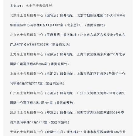
甘肃省兰州市七里河区西津西路16号兰州中心写字楼21层2102室（需提前预约）
本文tag：
名士手表表壳生锈
重庆市解放碑渝中区民权路28号英利国际金融中心写字楼20层01室（需提前预约）
北京名士售后服务中心
（国贸店）服务地址：北京市朝阳区建国门外大街甲6号
黑龙江省大庆市萨尔图区会战大街名士售后服务中心（需提前预约）
华熙国际中心写字楼D座11层1102室（北京总部）（需提前预约）
黑龙江省鹤岗市向阳区红军路名士售后服务中心（需提前预约）
北京名士售后服务中心
（王府井店）服务地址：北京市东城区东长安街1号东方
黑龙江省黑河市爱辉区中央街名士售后服务中心（需提前预约）
广场写字楼W3座6层602室（需提前预约）
黑龙江省鸡西市鸡冠区红军路名士售后服务中心（需提前预约）
上海名士售后服务中心
（宏伊店）服务地址：上海市黄浦区南京东路299号宏伊
黑龙江省佳木斯市向阳区长安路名士售后服务中心（需提前预约）
国际广场写字楼8层806室（需提前预约）
黑龙江省牡丹江市东安区太平路名士售后服务中心（需提前预约）
黑龙江省七台河市桃山区大同街名士售后服务中心（需提前预约）
上海名士售后服务中心
（港汇店）服务地址：上海市徐汇区虹桥路3号港汇中心
黑龙江省齐齐哈尔市龙沙区龙华路名士售后服务中心（需提前预约）
写字楼2座37层3705室（需提前预约）
黑龙江省双鸭山市尖山区新兴大街名士售后服务中心（需提前预约）
广州名士售后服务中心
（万菱店）服务地址：广州市天河区天河路230号万菱汇
黑龙江省绥化市北林区新华街与康庄路交叉口名士售后服务中心（需提前预约）
国际中心写字楼A塔7层704室（需提前预约）
黑龙江省伊春市伊美区通河路名士售后服务中心（需提前预约）
深圳名士售后服务中心
（华润店）服务地址：深圳市罗湖区深南东路5001号华
吉林省白城市洮北区明仁南街名士售后服务中心（需提前预约）
润大厦写字楼17层1701室（需提前预约）
吉林省白山市浑江区浑江大街名士售后服务中心（需提前预约）
天津名士售后服务中心
（金融中心店）服务地址：天津市和平区赤峰道136号天
吉林省吉林市船营区河南街名士售后服务中心（需提前预约）