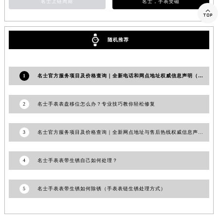
名士上链周期
名士，手表受磁
江西省景德镇市珠山区珠山中路名士售后服务中心（需提前预约）

江西省九江市浔阳区浔阳路名士售后服务中心（需提前预约）
江西省南昌市红谷滩新区红谷中大道998号绿地双子塔（中央广场）A1座办公楼14层1407室名士售后服务中心（需提前预约）
随机推荐
江西省萍乡市安源区萍安北大道与康庄路交叉口名士售后服务中心（需提前预约）
江西省上饶市信州区滨江西路名士售后服务中心（需提前预约）
1
名士官方服务项目及价格查询｜全新电话和网点地址权威信息声明（2026年7月最新）
江西省新余市渝水区北湖西路名士售后服务中心（需提前预约）
江西省宜春市袁州区中山中路名士售后服务中心（需提前预约）
2
名士手表表盘移位怎么办？专业技巧教你轻松修复
江西省鹰潭市月湖区胜利东路名士售后服务中心（需提前预约）
山东省德州市德城区东风中路名士售后服务中心（需提前预约）
山东省东营市东营区济南路名士售后服务中心（需提前预约）
3
名士官方服务项目及价格查询｜全新网点地址与售后热线权威信息声明（2026年7月最新）
山东省济南市历下区经十路11111号华润中心写字楼（万象城）15层1508室名士售后服务中心（需提前预约）
山东省济宁市任城区太白楼路名士售后服务中心（需提前预约）
4
名士手表表带生锈自己如何处理？
山东省莱芜市文化南路8号银座商城名表维修一楼名表维修名士售后服务中心（需提前预约）
山东省临沂市兰山区解放路名士售后服务中心（需提前预约）
5
名士手表表带生锈如何除锈（手表表链生锈处理方式）
山东省日照市东港区烟台路名士售后服务中心（需提前预约）
山东省泰安市泰山区财源街道泰山大街名士售后服务中心（需提前预约）