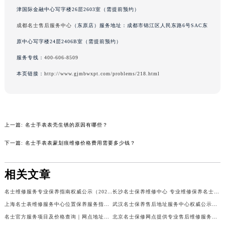
吉林省辽源市龙山区人民大街名士售后服务中心（需提前预约）
津国际金融中心写字楼26层2603室（需提前预约）
吉林省梅河口市新华街道梅河大街名士售后服务中心（需提前预约）
成都名士售后服务中心
（东原店）服务地址：成都市锦江区人民东路6号SAC东
吉林省四平市铁东区紫气大路与南九经街交汇处名士售后服务中心（需提前预约）
原中心写字楼24层2406B室（需提前预约）
吉林省松原市宁江区五环大街名士售后服务中心（需提前预约）
服务专线：
400-606-8509
吉林省通化市东昌区环通乡江南大街名士售后服务中心（需提前预约）
本页链接：
http://www.gjmbwxpt.com/problems/218.html
吉林省延边市延吉市解放路名士售后服务中心（需提前预约）
辽宁省鞍山市铁东区站前街名士售后服务中心（需提前预约）
辽宁省本溪市平山区胜利路名士售后服务中心（需提前预约）
辽宁省朝阳市双塔区新华路名士售后服务中心（需提前预约）
上一篇:
名士手表表壳生锈的原因有哪些？
辽宁省丹东市振兴区七经街名士售后服务中心（需提前预约）
下一篇:
名士手表表蒙划痕维修价格费用需要多少钱？
辽宁省抚顺市新抚区东一路名士售后服务中心（需提前预约）
辽宁省阜新市海州区解放大街名士售后服务中心（需提前预约）
相关文章
辽宁省葫芦岛市连山区中央路名士售后服务中心（需提前预约）
名士维修服务专业保养指南权威公示（2026年7月最新）
长沙名士保养维修中心 专业维修保养名士手表权威公示（2026年7月最新）
辽宁省锦州市古塔区中央大街名士售后服务中心（需提前预约）
上海名士表维修服务中心位置保养服务指南权威公示（2026年7月最新）
武汉名士保养售后地址服务中心权威公示（2026年7月最新）
辽宁省辽阳市白塔区新运大街名士售后服务中心（需提前预约）
名士官方服务项目及价格查询｜网点地址与24小时热线权威信息通告（2026年7月最新）
北京名士保修网点提供专业售后维修服务权威公示（2026年7月最新）
辽宁省盘锦市兴隆台区石油大街名士售后服务中心（需提前预约）