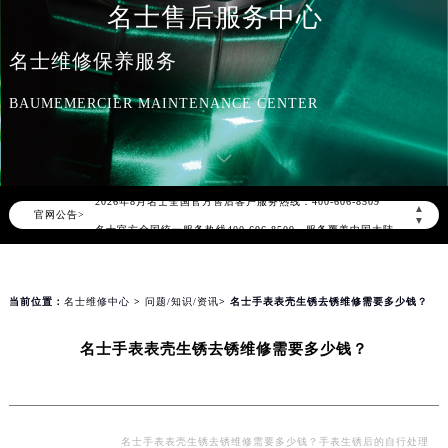
名士售后服务中心
名士维修保养服务
BAUMEMERCIER MAINTENANCE CENTER
2026年8月名士中国区售后服务网络优化升级公告
2026年8月名士全国官方售后客户服务热线：400-606-8509
▲
官网公告>
名士官方全国统一服务热线400-606-8509，服务覆盖中国大陆、香港、澳门、台湾全部区域（非大陆需加拨“+86”）
▼
2026年8月名士售后服务中心最新网点地址：
北京市朝阳区建国门外大街甲6号华熙国际中心写字楼D座11层1102室（北京总部）（需提前预约）
北京市东城区东长安街1号东方广场写字楼W3座6层602室（需提前预约）
当前位置：
名士维修中心
>
问题/知识/资讯
> 名士手表表壳生锈去锈维修需要多少钱？
天津市和平区赤峰道136号天津国际金融中心写字楼26层2603室（需提前预约）
名士手表表壳生锈去锈维修需要多少钱？
上海市徐汇区虹桥路3号港汇中心写字楼2座37层3705室（需提前预约）
上海市黄浦区南京东路299号宏伊国际广场写字楼8层806室（需提前预约）
南京市秦淮区中山南路1号（新街口）南京中心写字楼22层C1-1室（需提前预约）
常州市新北区龙锦路1590号现代传媒中心写字楼5号楼10层1008室（需提前预约）
名士手表表壳生锈去锈维修需要多少钱？手表生锈后的自行处理