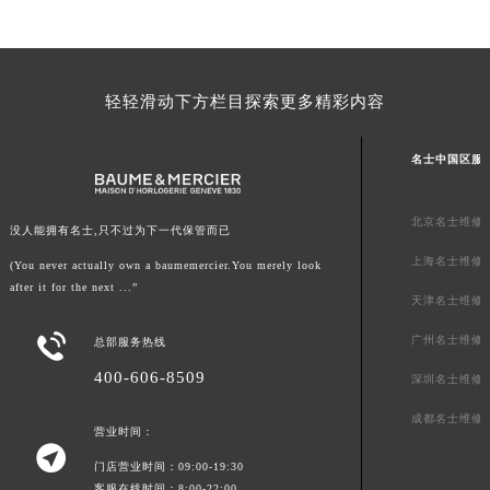
山东省威海市环翠区新威海路89号振华商厦一楼名表维修名士售后服务中心（需提前预约）
山东省潍坊市奎文区东风东街名士售后服务中心（需提前预约）
山东省枣庄市滕州市北辛路与善国路交叉口名士售后服务中心（需提前预约）
轻轻滑动下方栏目探索更多精彩内容
山东省淄博市张店区金晶大道名士售后服务中心（需提前预约）
上海市黄浦区南京东路299号宏伊国际广场写字楼8层806室名士售后服务中心（需提前预约）
名士中国区服
上海市徐汇区虹桥路3号港汇中心2座37层3705室名士售后服务中心（需提前预约）
浙江省杭州市上城区钱江路1366号华润大厦A座5层503-5室名士售后服务中心（需提前预约）
北京名士维修
没人能拥有名士,只不过为下一代保管而已
浙江省湖州市吴兴区劳动路名士售后服务中心（需提前预约）
上海名士维修
(You never actually own a baumemercier.You merely look
浙江省嘉兴市南湖区广益路705号嘉兴世界贸易中心A座13层1304室名士售后服务中心（需提前预约）
after it for the next ...”
浙江省金华市金东区东市南街777号金华万达广场4号楼22楼2209室名士售后服务中心（需提前预约）
天津名士维修
浙江省丽水市莲都区解放街名士售后服务中心（需提前预约）

广州名士维修
总部服务热线
浙江省宁波市江北区大闸南路500号来福士广场办公楼20层2009室名士售后服务中心（需提前预约）
400-606-8509
深圳名士维修
浙江省衢州市柯城区上街名士售后服务中心（需提前预约）
成都名士维修
浙江省绍兴市越城区胜利东路379号世茂天际中心写字楼8层805室名士售后服务中心（需提前预约）
营业时间：

浙江省舟山市定海区解放东路名士售后服务中心（需提前预约）
门店营业时间：09:00-19:30
澳门特别行政区大堂区议事亭前地（新马路）名士售后服务中心（需提前预约）
客服在线时间：8:00-22:00