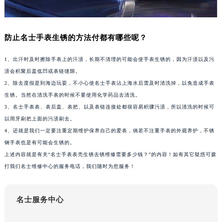
苏州市苏州工业园区星港街199号苏州中心办公楼C座22层08室（需提前预约）
武汉市江汉区解放大道686号世界贸易大厦38层09室（需提前预约）
防止名士手表生锈的方法付都有哪些呢？
南宁市青秀区金湖路59号地王大厦12楼1224室（需提前预约）
合肥市蜀山区潜山路111号万象城华润大厦B座12楼03室（需提前预约）
1、出汗时及时擦除手表上的汗渍，长期不清理的可能会使手表生锈的，因为汗渍以及污
泉州市丰泽区宝洲路729号浦西万达中心写字楼A座7楼709室（需提前预约）
渍会积聚后盖低凹或表链缝隙。
青岛市南区山东路6号华润大厦B座22层04室（需提前预约）
2、除去度假是到海边玩耍，不小心使名士手表沾上海水后需及时清洗掉，以免造成手表
烟台市芝罘区胜利路139号万达金融中心A座907室（需提前预约）
生锈。当然在清洗手表的时候不要使用化学药品去清洗。
长春市朝阳区西安大路727号中银大厦A座(旺进大厦)18层09室（需提前预约）
3、名士手表表、表后盖、表把、以及表链连接处都很容易积骤污渍，所以清洗的时候可
以用牙刷把上面的污渍刷去。
贵阳市南明区都司高架桥路33号亨特国际金融中心14楼14D（需提前预约）
4、还就是我们一定要注重定期维护保养自己的爱表，倘若不注重手表的外观养护，不锈
昆明市盘龙区北京路928号同德昆明广场写字楼10层06室（需提前预约）
钢手表也是有可能会生锈的。
石家庄市长安区中山东路39号勒泰中心写字楼B座13层07室（需提前预约）
上述内容就是有关“名士手表表壳生锈去锈维修需要多少钱？”的内容！如有其它疑惑可拨
西安市碑林区南关正街88号华侨城长安国际中心E座6楼10室（需提前预约）
打我们名士维修中心的服务电话，我们随时为您服务！
海口市龙华区金贸东路5号海口华润大厦B座17层1707室（需提前预约）
唐山市路南区新华东道100号万达广场写字楼A座10层1002室（需提前预约）
名士服务中心
台州市椒江区东海大道1800号腾达中心东1幢20楼2002室（需提前预约）
内蒙古自治区呼和浩特市玉泉区大学西街70号华润万象城写字楼（鄂尔多斯大厦）23层2326室（需提前预约）