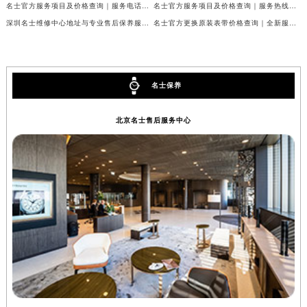
名士官方服务项目及价格查询｜服务电话及详细地址权威信息通知（2026年7月最新）
名士官方服务项目及价格查询｜服务热线及全部网点地址权威信息公告（2026年7月最新）
辽宁省铁岭市银州区南马路名士售后服务中心（需提前预约）
深圳名士维修中心地址与专业售后保养服务权威公示（2026年7月最新）
名士官方更换原装表带价格查询｜全新服务热线及门店地址权威信息公告（2026年7月最新）
辽宁省营口市站前区市府路与渤海大街交叉口名士售后服务中心（需提前预约）
辽宁省沈阳市沈河区中街路137号亨得利名表维修授权店1楼名士售后服务中心（需提前预约）
辽宁省沈阳市沈河区中街路83号亨得利名表维修授权店1楼名士售后服务中心（需提前预约）
名士保养
北京市朝阳区建国门外大街甲6号华熙国际中心D座11层1102室名士售后服务中心（北京总部）（需提前预约）
北京市东城区东长安街1号王府井东方广场W3座6层602室名士售后服务中心（需提前预约）
北京名士售后服务中心
河北省保定市竞秀区朝阳北大街北国先天下名士售后服务中心（需提前预约）
内蒙古自治区阿拉善盟市左旗土尔扈特大街名士售后服务中心（需提前预约）
内蒙古自治区巴彦淖尔市临河区新华街名士售后服务中心（需提前预约）
内蒙古自治区包头市青山区幸福路甲3号王府井百货名表维修名士售后服务中心（需提前预约）
内蒙古自治区赤峰市红山区哈达街名士售后服务中心（需提前预约）
内蒙古自治区鄂尔多斯市东胜区伊金霍洛街名士售后服务中心（需提前预约）
内蒙古自治区呼伦贝尔市海拉尔区中央街名士售后服务中心（需提前预约）
内蒙古自治区通辽市科尔沁区明仁大街名士售后服务中心（需提前预约）
内蒙古自治区乌海市海勃湾区人民南路名士售后服务中心（需提前预约）
内蒙古自治区乌兰察布市集宁区恩和大街名士售后服务中心（需提前预约）