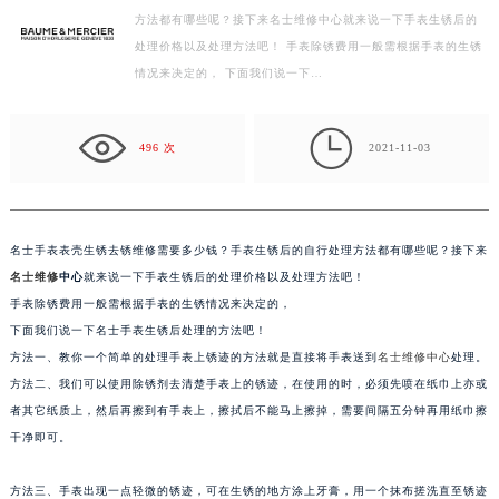
方法都有哪些呢？接下来名士维修中心就来说一下手表生锈后的
徐州市鼓楼区淮海东路29号苏宁广场IFC国际金融中心写字楼35层3508室（需提前预约）
处理价格以及处理方法吧！ 手表除锈费用一般需根据手表的生锈
扬州市邗江区国展路29号星耀天地写字楼1号楼18层1803室（需提前预约）
情况来决定的， 下面我们说一下…
盐城市盐都区世纪大道5号盐城金融城写字楼1号楼16层1604室（需提前预约）
泰州市海陵区永定东路399号置地商务中心东塔写字楼（华润万象城）17层1706室（需提前预约）

宁波市江北区大闸南路500号来福士广场办公楼20层2009室（需提前预约）
496 次
2021-11-03
杭州市上城区钱江路1366号华润大厦写字楼A座5层503-5室（需提前预约）
金华市金东区东市南街777号金华万达广场写字楼4号楼22层2209室（需提前预约）
绍兴市越城区胜利东路379号世茂天际中心写字楼8层805室（需提前预约）
名士手表表壳生锈去锈维修需要多少钱？手表生锈后的自行处理方法都有哪些呢？接下来
嘉兴市南湖区广益路705号嘉兴世界贸易中心写字楼A座13层1304室（需提前预约）
名士维修
中心
就来说一下手表生锈后的处理价格以及处理方法吧！
南昌市红谷滩新区红谷中大道998号绿地双子塔（中央广场）A1座办公楼14层07室（需提前预约）
手表除锈费用一般需根据手表的生锈情况来决定的，
下面我们说一下名士手表生锈后处理的方法吧！
济南市历下区经十路11111号华润中心写字楼（万象城）15层1508室（需提前预约）
方法一、教你一个简单的处理手表上锈迹的方法就是直接将手表送到
名士维修中心
处理。
广州市天河区天河路230号万菱汇国际中心写字楼A塔7层704室（需提前预约）
方法二、我们可以使用除锈剂去清楚手表上的锈迹，在使用的时，必须先喷在纸巾上亦或
广州市越秀区环市东路371-375号世界贸易中心大厦南塔写字楼15层07室（需提前预约）
者其它纸质上，然后再擦到有手表上，擦拭后不能马上擦掉，需要间隔五分钟再用纸巾擦
深圳市罗湖区深南东路5001号华润大厦写字楼17层1701室（需提前预约）
干净即可。
惠州市惠城区江北文昌一路7号华贸大厦写字楼1座30层05室（需提前预约）
厦门市思明区湖滨东路95号华润大厦写字楼B座11层1104室（需提前预约）
方法三、手表出现一点轻微的锈迹，可在生锈的地方涂上牙膏，用一个抹布搓洗直至锈迹