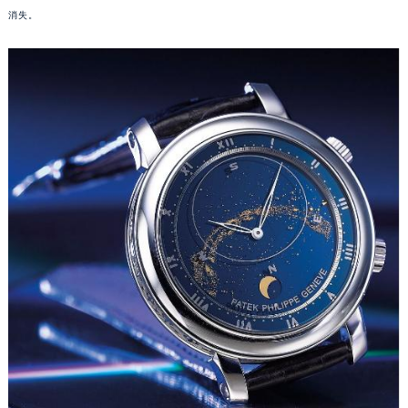
消失。
福州市鼓楼区五四路128-1号恒力城写字楼15层03室（需提前预约）
成都市锦江区人民东路6号SAC东原中心写字楼24层2406B室（需提前预约）
重庆市江北区观音桥步行街2号融恒时代广场写字楼9层902室（需提前预约）
长沙市芙蓉区定王台街道建湘路393号世茂环球金融中心写字楼（芙蓉广场）10层13室（需提前预约）
郑州市二七区铭功路10号华润大厦写字楼29层2905室（需提前预约）
太原市迎泽区解放路15号亨得利名表服务中心（品牌授权店）3层整层（需提前预约）
沈阳市沈河区中街路137号亨得利名表服务中心（品牌授权店）1层整层（需提前预约）
沈阳市沈河区中街路83号亨得利名表服务中心（品牌授权店）1层整层（需提前预约）
乌鲁木齐市天山区红山路26号时代广场（CCMALL）C座17层17-B（需提前预约）
温州市鹿城区锦绣路1067号置信广场10层1015室（需提前预约）
哈尔滨市道里区友谊西路600号富力中心T2座写字楼29层03室（需提前预约）
大连市中山区人民路15号国际金融大厦7层G室（需提前预约）
佛山市禅城区季华五路57号万科金融中心C座12层1205室（需提前预约）
东莞市东城街道鸿福东路1号民盈国贸中心T1写字楼9层907室（需提前预约）
无锡市梁溪区人民中路139号恒隆广场写字楼1座11层1104室（需提前预约）
南通市崇川区工农路57号圆融广场写字楼16层1603室（需提前预约）