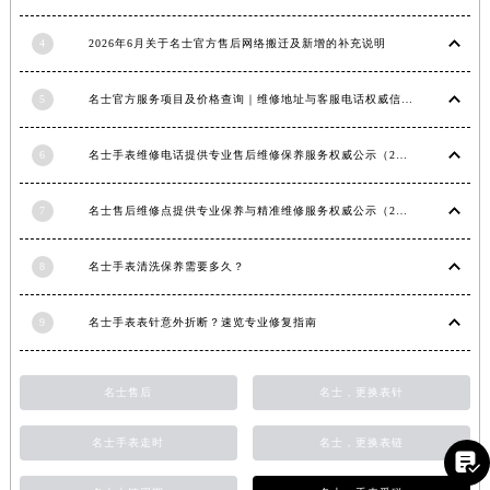
福建省莆田市城厢区霞林街道荔华东大道名士售后服务中心（需提前预约）
4
2026年6月关于名士官方售后网络搬迁及新增的补充说明
福建省三明市三元区东乾二路名士售后服务中心（需提前预约）
福建省漳州市龙文区步港路名士售后服务中心（需提前预约）
5
名士官方服务项目及价格查询｜维修地址与客服电话权威信息公告（2026年6月最新）
江苏省常州市新北区龙锦路1590号现代传媒中心5号楼10层1008室名士售后服务中心（需提前预约）
江苏省淮安市清江浦区淮海北路名士售后服务中心（需提前预约）
6
名士手表维修电话提供专业售后维修保养服务权威公示（2026年7月最新）
江苏省连云港市海州区通灌北路名士售后服务中心（需提前预约）
江苏省南京市秦淮区中山南路1号南京中心22层22-C1-C3室名士售后服务中心（需提前预约）
7
名士售后维修点提供专业保养与精准维修服务权威公示（2026年7月最新）
江苏省宿迁市宿城区西湖路名士售后服务中心（需提前预约）
江苏省泰州市海陵区永定东路399号置地商务中心东塔（华润万象城）17层1706室名士售后服务中心（需提前预约）
8
名士手表清洗保养需要多久？
江苏省徐州市鼓楼区淮海东路29号苏宁广场IFC国际金融中心35层3508室名士售后服务中心（需提前预约）
9
名士手表表针意外折断？速览专业修复指南
江苏省盐城市盐都区世纪大道5号盐城金融城写字楼1号楼16层1604室名士售后服务中心（需提前预约）
江苏省扬州市邗江区国展路29号星耀天地写字楼1号楼18层1803室名士售后服务中心（需提前预约）
江苏省镇江市京口区中山东路名士售后服务中心（需提前预约）
名士售后
名士，更换表针
江西省抚州市临川区赣东大道名士售后服务中心（需提前预约）
名士手表走时
名士，更换表链
江西省赣州市章贡区文清路名士售后服务中心（需提前预约）

江西省吉安市吉州区井冈山大道名士售后服务中心（需提前预约）