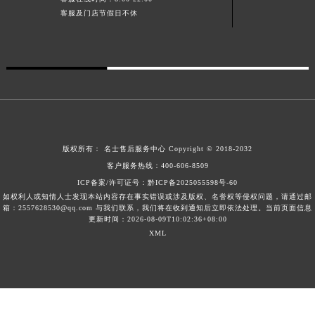
客服及门店节假日不休
澳门特别行政区风顺堂区南湾大马路名士售后服务中心（需提前预约）
澳门特别行政区花地玛堂区关闸广场名士售后服务中心（需提前预约）
澳门特别行政区花王堂区大三巴商圈名士售后服务中心（需提前预约）
澳门特别行政区嘉模堂区官也街名士售后服务中心（需提前预约）
澳门省路氹城市金光大道名士售后服务中心（需提前预约）
澳门特别行政区望德堂区塔石广场名士售后服务中心（需提前预约）
福建省福州市鼓楼区五四路128-1号恒力城写字楼15层03室名士售后服务中心（需提前预约）
版权所有：
名士售后服务中心
Copyright © 2018-2032
福建省厦门市思明区湖滨东路95号万象城华润大厦B座11层1104室名士售后服务中心（需提前预约）
客户服务热线：
400-606-8509
广东省潮州市潮安区新风路与潮汕路交汇处名士售后服务中心（需提前预约）
ICP备案/许可证号：黔ICP备2025055598号-60
广东省广州市天河区天河路230号万菱汇国际中心A塔7层704室名士售后服务中心（需提前预约）
如权利人或知情人士发现本站内容存在事实错误或涉及版权、名誉权等侵权问题，请通过邮
箱：2557628530@qq.com 与我们联系，我们将在收到通知后立即依法处理。当前页面信息
广东省广州市越秀区环市东路371-375号世界贸易中心大厦南塔15层1507室名士售后服务中心（需提前预约）
更新时间：2026-08-09T10:02:36+08:00
广东省河源市源城区越王大道名士售后服务中心（需提前预约）
XML
广东省惠州市惠城区江北文昌一路7号华贸大厦1座30层3005室名士售后服务中心（需提前预约）
广东省江门市蓬江区广场西路名士售后服务中心（需提前预约）
广东省揭阳市榕城进贤门步行街名士售后服务中心（需提前预约）
广东省茂名市电白区水东街道迎宾大道名士售后服务中心（需提前预约）