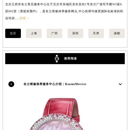
北京王府井名士售后服务中心位于北京市东城区东长安街1号东方广场写字楼W3座6
上
内蒙古自治区锡林郭勒盟市锡林浩特市光明街与额尔敦路交叉口名士售后服务中心（需提前预约）
层602室（需提前预约），是名士维修保养服务网点,中心技师均接受国际化标准的职
（
内蒙古自治区兴安盟市乌兰浩特市兴安大街名士售后服务中心（需提前预约）
业培训....
详情 >
训..
山西省大同市平城区迎宾街名士售后服务中心（需提前预约）
山西省晋城市城区黄华街名士售后服务中心（需提前预约）
北京
上海
广州
深圳
天津
成都
山西省晋中市榆次区顺城街名士售后服务中心（需提前预约）
山西省临汾市尧都区解放路名士售后服务中心（需提前预约）
山西省吕梁市离石区永宁中路与建设街交叉口名士售后服务中心（需提前预约）
推荐阅读
山西省朔州市朔城区怡西路与鄯阳西街交汇处名士售后服务中心（需提前预约）
山西省忻州市忻府区和平东街与七一南路交叉口名士售后服务中心（需提前预约）
山西省阳泉市郊区平阳东街与新城大道交叉口名士售后服务中心（需提前预约）
1
名士维修保养服务中心介绍 | BaumeMercier
山西省运城市盐湖区河东街名士售后服务中心（需提前预约）
山西省长治市潞州区英雄中路名士售后服务中心（需提前预约）
山西省太原市迎泽区迎泽街道解放路15号亨得利名表维修授权店3楼名士售后服务中心（需提前预约）
天津市和平区赤峰道136号天津国际金融中心26层2603室名士售后服务中心（需提前预约）
安徽省安庆市迎江区人民路名士售后服务中心（需提前预约）
安徽省蚌埠市蚌山区淮河路名士售后服务中心（需提前预约）