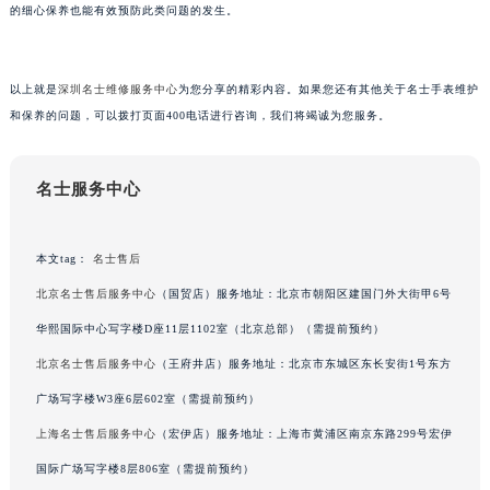
的细心保养也能有效预防此类问题的发生。
黑龙江省大庆市萨尔图区会战大街名士售后服务中心（需提前预约）
黑龙江省鹤岗市向阳区红军路名士售后服务中心（需提前预约）
黑龙江省黑河市爱辉区中央街名士售后服务中心（需提前预约）
以上就是
深圳名士维修服务中心
为您分享的精彩内容。如果您还有其他关于名士手表维护
黑龙江省鸡西市鸡冠区红军路名士售后服务中心（需提前预约）
和保养的问题，可以拨打页面400电话进行咨询，我们将竭诚为您服务。
黑龙江省佳木斯市向阳区长安路名士售后服务中心（需提前预约）
黑龙江省牡丹江市东安区太平路名士售后服务中心（需提前预约）
名士服务中心
黑龙江省七台河市桃山区大同街名士售后服务中心（需提前预约）
黑龙江省齐齐哈尔市龙沙区龙华路名士售后服务中心（需提前预约）
本文tag：
名士售后
黑龙江省双鸭山市尖山区新兴大街名士售后服务中心（需提前预约）
北京名士售后服务中心
（国贸店）服务地址：北京市朝阳区建国门外大街甲6号
黑龙江省绥化市北林区新华街与康庄路交叉口名士售后服务中心（需提前预约）
黑龙江省伊春市伊美区通河路名士售后服务中心（需提前预约）
华熙国际中心写字楼D座11层1102室（北京总部）（需提前预约）
吉林省白城市洮北区明仁南街名士售后服务中心（需提前预约）
北京名士售后服务中心
（王府井店）服务地址：北京市东城区东长安街1号东方
吉林省白山市浑江区浑江大街名士售后服务中心（需提前预约）
广场写字楼W3座6层602室（需提前预约）
吉林省吉林市船营区河南街名士售后服务中心（需提前预约）
上海名士售后服务中心
（宏伊店）服务地址：上海市黄浦区南京东路299号宏伊
吉林省辽源市龙山区人民大街名士售后服务中心（需提前预约）
国际广场写字楼8层806室（需提前预约）
吉林省梅河口市新华街道梅河大街名士售后服务中心（需提前预约）