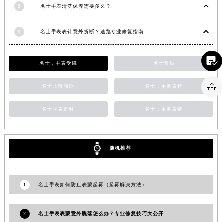
8
名士手表清洗保养需要多久？
江西省南昌市红谷滩新区红谷中大道998号绿地双子塔（中央广场）A1座办公楼14层1407室名士售后服务中心（需提前预约）
江西省萍乡市安源区萍安北大道与康庄路交叉口名士售后服务中心（需提前预约）
9
名士手表表针意外折断？速览专业修复指南
江西省上饶市信州区滨江西路名士售后服务中心（需提前预约）
江西省新余市渝水区北湖西路名士售后服务中心（需提前预约）

名士，手表受磁
名士售后
江西省宜春市袁州区中山中路名士售后服务中心（需提前预约）
江西省鹰潭市月湖区胜利东路名士售后服务中心（需提前预约）

名士上链周期
名士，更换表针
山东省德州市德城区东风中路名士售后服务中心（需提前预约）
山东省东营市东营区济南路名士售后服务中心（需提前预约）
名士手表走时
名士，更换表链
山东省济南市历下区经十路11111号华润中心写字楼（万象城）15层1508室名士售后服务中心（需提前预约）
山东省济宁市任城区太白楼路名士售后服务中心（需提前预约）
随机推荐
山东省莱芜市文化南路8号银座商城名表维修一楼名表维修名士售后服务中心（需提前预约）
山东省临沂市兰山区解放路名士售后服务中心（需提前预约）
山东省日照市东港区烟台路名士售后服务中心（需提前预约）
1
名士手表如何防止表蒙起雾（起雾解决方法）
山东省泰安市泰山区财源街道泰山大街名士售后服务中心（需提前预约）
山东省威海市环翠区新威海路89号振华商厦一楼名表维修名士售后服务中心（需提前预约）
2
名士手表表蒙意外脱落怎么办？专业修复技巧大公开
山东省潍坊市奎文区东风东街名士售后服务中心（需提前预约）