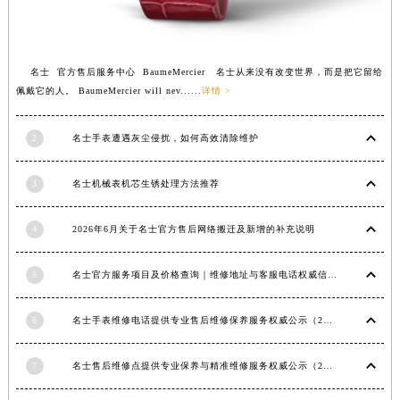
福建省漳州市龙文区步港路名士售后服务中心（需提前预约）
江苏省常州市新北区龙锦路1590号现代传媒中心5号楼10层1008室名士售后服务中心（需提前预约）
江苏省淮安市清江浦区淮海北路名士售后服务中心（需提前预约）
名士 官方售后服务中心 BaumeMercier 名士从来没有改变世界，而是把它留给
佩戴它的人。 BaumeMercier will nev......
详情 >
江苏省连云港市海州区通灌北路名士售后服务中心（需提前预约）
江苏省南京市秦淮区中山南路1号南京中心22层22-C1-C3室名士售后服务中心（需提前预约）
2
名士手表遭遇灰尘侵扰，如何高效清除维护
江苏省宿迁市宿城区西湖路名士售后服务中心（需提前预约）
江苏省泰州市海陵区永定东路399号置地商务中心东塔（华润万象城）17层1706室名士售后服务中心（需提前预约）
3
名士机械表机芯生锈处理方法推荐
江苏省徐州市鼓楼区淮海东路29号苏宁广场IFC国际金融中心35层3508室名士售后服务中心（需提前预约）
江苏省盐城市盐都区世纪大道5号盐城金融城写字楼1号楼16层1604室名士售后服务中心（需提前预约）
4
2026年6月关于名士官方售后网络搬迁及新增的补充说明
江苏省扬州市邗江区国展路29号星耀天地写字楼1号楼18层1803室名士售后服务中心（需提前预约）
江苏省镇江市京口区中山东路名士售后服务中心（需提前预约）
5
名士官方服务项目及价格查询｜维修地址与客服电话权威信息公告（2026年6月最新）
江西省抚州市临川区赣东大道名士售后服务中心（需提前预约）
江西省赣州市章贡区文清路名士售后服务中心（需提前预约）
6
名士手表维修电话提供专业售后维修保养服务权威公示（2026年7月最新）
江西省吉安市吉州区井冈山大道名士售后服务中心（需提前预约）
7
名士售后维修点提供专业保养与精准维修服务权威公示（2026年7月最新）
江西省景德镇市珠山区珠山中路名士售后服务中心（需提前预约）
江西省九江市浔阳区浔阳路名士售后服务中心（需提前预约）