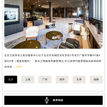
山西省大同市平城区迎宾街名士售后服务中心（需提前预约）
山西省晋城市城区黄华街名士售后服务中心（需提前预约）
山西省晋中市榆次区顺城街名士售后服务中心（需提前预约）
山西省临汾市尧都区解放路名士售后服务中心（需提前预约）
山西省吕梁市离石区永宁中路与建设街交叉口名士售后服务中心（需提前预约）
山西省朔州市朔城区怡西路与鄯阳西街交汇处名士售后服务中心（需提前预约）
山西省忻州市忻府区和平东街与七一南路交叉口名士售后服务中心（需提前预约）
山西省阳泉市郊区平阳东街与新城大道交叉口名士售后服务中心（需提前预约）
北京王府井名士售后服务中心位于北京市东城区东长安街1号东方广场写字楼W3座6
上
山西省运城市盐湖区河东街名士售后服务中心（需提前预约）
层602室（需提前预约），是名士维修保养服务网点,中心技师均接受国际化标准的职
（
山西省长治市潞州区英雄中路名士售后服务中心（需提前预约）
业培训....
详情 >
训..
山西省太原市迎泽区迎泽街道解放路15号亨得利名表维修授权店3楼名士售后服务中心（需提前预约）
天津市和平区赤峰道136号天津国际金融中心26层2603室名士售后服务中心（需提前预约）
北京
上海
广州
深圳
天津
成都
安徽省安庆市迎江区人民路名士售后服务中心（需提前预约）
安徽省蚌埠市蚌山区淮河路名士售后服务中心（需提前预约）
安徽省亳州市谯城区魏武大道名士售后服务中心（需提前预约）
推荐阅读
安徽省池州市贵池区长江路名士售后服务中心（需提前预约）