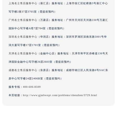
上海名士售后服务中心
（港汇店）服务地址：上海市徐汇区虹桥路3号港汇中心
吉林省四平市铁东区紫气大路与南九经街交汇处名士售后服务中心（需提前预约）
写字楼2座37层3705室（需提前预约）
吉林省松原市宁江区五环大街名士售后服务中心（需提前预约）
吉林省通化市东昌区环通乡江南大街名士售后服务中心（需提前预约）
广州名士售后服务中心
（万菱店）服务地址：广州市天河区天河路230号万菱汇
吉林省延边市延吉市解放路名士售后服务中心（需提前预约）
国际中心写字楼A塔7层704室（需提前预约）
辽宁省鞍山市铁东区站前街名士售后服务中心（需提前预约）
深圳名士售后服务中心
（华润店）服务地址：深圳市罗湖区深南东路5001号华
辽宁省本溪市平山区胜利路名士售后服务中心（需提前预约）
润大厦写字楼17层1701室（需提前预约）
辽宁省朝阳市双塔区新华路名士售后服务中心（需提前预约）
天津名士售后服务中心
（金融中心店）服务地址：天津市和平区赤峰道136号天
辽宁省丹东市振兴区七经街名士售后服务中心（需提前预约）
津国际金融中心写字楼26层2603室（需提前预约）
辽宁省抚顺市新抚区东一路名士售后服务中心（需提前预约）
成都名士售后服务中心
（东原店）服务地址：成都市锦江区人民东路6号SAC东
辽宁省阜新市海州区解放大街名士售后服务中心（需提前预约）
辽宁省葫芦岛市连山区中央路名士售后服务中心（需提前预约）
原中心写字楼24层2406B室（需提前预约）
辽宁省锦州市古塔区中央大街名士售后服务中心（需提前预约）
服务专线：
400-606-8509
辽宁省辽阳市白塔区新运大街名士售后服务中心（需提前预约）
本页链接：
http://www.gjmbwxpt.com/problems/shenzhen/3729.html
辽宁省盘锦市兴隆台区石油大街名士售后服务中心（需提前预约）
辽宁省铁岭市银州区南马路名士售后服务中心（需提前预约）
辽宁省营口市站前区市府路与渤海大街交叉口名士售后服务中心（需提前预约）