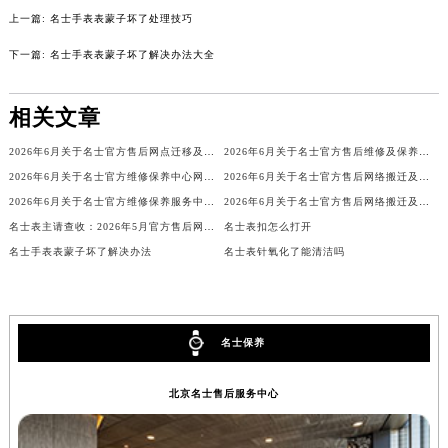
上一篇:
名士手表表蒙子坏了处理技巧
辽宁省沈阳市沈河区中街路137号亨得利名表维修授权店1楼名士售后服务中心（需提前预约）
辽宁省沈阳市沈河区中街路83号亨得利名表维修授权店1楼名士售后服务中心（需提前预约）
下一篇:
名士手表表蒙子坏了解决办法大全
北京市朝阳区建国门外大街甲6号华熙国际中心D座11层1102室名士售后服务中心（北京总部）（需提前预约）
北京市东城区东长安街1号王府井东方广场W3座6层602室名士售后服务中心（需提前预约）
相关文章
河北省保定市竞秀区朝阳北大街北国先天下名士售后服务中心（需提前预约）
2026年6月关于名士官方售后网点迁移及新开网点的通知
2026年6月关于名士官方售后维修及保养中心网点搬迁与新增的公告
内蒙古自治区阿拉善盟市左旗土尔扈特大街名士售后服务中心（需提前预约）
2026年6月关于名士官方维修保养中心网点搬迁新增的正式通知
2026年6月关于名士官方售后网络搬迁及新增的补充说明
内蒙古自治区巴彦淖尔市临河区新华街名士售后服务中心（需提前预约）
2026年6月关于名士官方维修保养服务中心搬迁及新增的正式文件全文
2026年6月关于名士官方售后网络搬迁及新增的补充修订说明文件
内蒙古自治区包头市青山区幸福路甲3号王府井百货名表维修名士售后服务中心（需提前预约）
名士表主请查收：2026年5月官方售后网点变动详情
名士表扣怎么打开
内蒙古自治区赤峰市红山区哈达街名士售后服务中心（需提前预约）
名士手表表蒙子坏了解决办法
名士表针氧化了能清洁吗
内蒙古自治区鄂尔多斯市东胜区伊金霍洛街名士售后服务中心（需提前预约）
内蒙古自治区呼伦贝尔市海拉尔区中央街名士售后服务中心（需提前预约）
内蒙古自治区通辽市科尔沁区明仁大街名士售后服务中心（需提前预约）
名士保养
内蒙古自治区乌海市海勃湾区人民南路名士售后服务中心（需提前预约）
内蒙古自治区乌兰察布市集宁区恩和大街名士售后服务中心（需提前预约）
北京名士售后服务中心
内蒙古自治区锡林郭勒盟市锡林浩特市光明街与额尔敦路交叉口名士售后服务中心（需提前预约）
内蒙古自治区兴安盟市乌兰浩特市兴安大街名士售后服务中心（需提前预约）