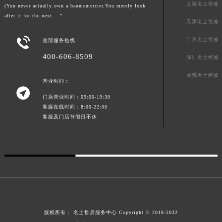
上海名士维修
(You never actually own a baumemercier.You merely look
澳门特别行政区花王堂区大三巴商圈名士售后服务中心（需提前预约）
after it for the next ...”
天津名士维修
澳门特别行政区嘉模堂区官也街名士售后服务中心（需提前预约）
澳门省路氹城市金光大道名士售后服务中心（需提前预约）

广州名士维修
总部服务热线
澳门特别行政区望德堂区塔石广场名士售后服务中心（需提前预约）
400-606-8509
深圳名士维修
福建省福州市鼓楼区五四路128-1号恒力城写字楼15层03室名士售后服务中心（需提前预约）
成都名士维修
福建省厦门市思明区湖滨东路95号万象城华润大厦B座11层1104室名士售后服务中心（需提前预约）
营业时间：

广东省潮州市潮安区新风路与潮汕路交汇处名士售后服务中心（需提前预约）
门店营业时间：09:00-19:30
广东省广州市天河区天河路230号万菱汇国际中心A塔7层704室名士售后服务中心（需提前预约）
客服在线时间：8:00-22:00
客服及门店节假日不休
广东省广州市越秀区环市东路371-375号世界贸易中心大厦南塔15层1507室名士售后服务中心（需提前预约）
广东省河源市源城区越王大道名士售后服务中心（需提前预约）
广东省惠州市惠城区江北文昌一路7号华贸大厦1座30层3005室名士售后服务中心（需提前预约）
广东省江门市蓬江区广场西路名士售后服务中心（需提前预约）
广东省揭阳市榕城进贤门步行街名士售后服务中心（需提前预约）
广东省茂名市电白区水东街道迎宾大道名士售后服务中心（需提前预约）
广东省梅州市梅江区金燕大道名士售后服务中心（需提前预约）
版权所有：
名士售后服务中心
Copyright © 2018-2032
广东省清远市清城区湖西路名士售后服务中心（需提前预约）