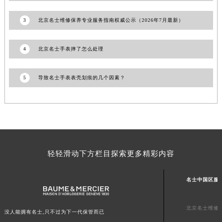
山东省枣庄市滕州市北辛路与善国路交叉口名士售后服务中心（需提前预约）
3
北京名士维修保养专业服务指南权威公示（2026年7月最新）
山东省淄博市张店区金晶大道名士售后服务中心（需提前预约）
上海市黄浦区南京东路299号宏伊国际广场写字楼8层806室名士售后服务中心（需提前预约）
4
北京名士手表摔了怎么处理
上海市徐汇区虹桥路3号港汇中心2座37层3705室名士售后服务中心（需提前预约）
浙江省杭州市上城区钱江路1366号华润大厦A座5层503-5室名士售后服务中心（需提前预约）
5
导致名士手表表壳划痕的几个因素？
浙江省湖州市吴兴区劳动路名士售后服务中心（需提前预约）
浙江省嘉兴市南湖区广益路705号嘉兴世界贸易中心A座13层1304室名士售后服务中心（需提前预约）
浙江省金华市金东区东市南街777号金华万达广场4号楼22楼2209室名士售后服务中心（需提前预约）
浙江省丽水市莲都区解放街名士售后服务中心（需提前预约）
浙江省宁波市江北区大闸南路500号来福士广场办公楼20层2009室名士售后服务中心（需提前预约）
浙江省衢州市柯城区上街名士售后服务中心（需提前预约）
轻轻滑动下方栏目探索更多精彩内容
浙江省绍兴市越城区胜利东路379号世茂天际中心写字楼8层805室名士售后服务中心（需提前预约）
浙江省舟山市定海区解放东路名士售后服务中心（需提前预约）
名士中国区服
澳门特别行政区大堂区议事亭前地（新马路）名士售后服务中心（需提前预约）
澳门特别行政区风顺堂区南湾大马路名士售后服务中心（需提前预约）
北京名士维修
没人能拥有名士,只不过为下一代保管而已
澳门特别行政区花地玛堂区关闸广场名士售后服务中心（需提前预约）