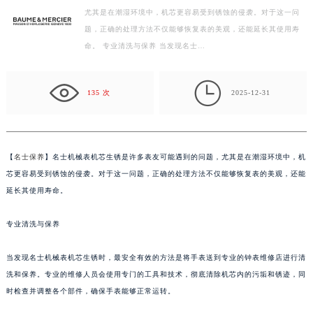
尤其是在潮湿环境中，机芯更容易受到锈蚀的侵袭。对于这一问
盐城市盐都区世纪大道5号盐城金融城写字楼1号楼16层1604室（需提前预约）
题，正确的处理方法不仅能够恢复表的美观，还能延长其使用寿
泰州市海陵区永定东路399号置地商务中心东塔写字楼（华润万象城）17层1706室（需提前预约）
命。 专业清洗与保养 当发现名士…
宁波市江北区大闸南路500号来福士广场办公楼20层2009室（需提前预约）
杭州市上城区钱江路1366号华润大厦写字楼A座5层503-5室（需提前预约）

金华市金东区东市南街777号金华万达广场写字楼4号楼22层2209室（需提前预约）
135 次
2025-12-31
绍兴市越城区胜利东路379号世茂天际中心写字楼8层805室（需提前预约）
嘉兴市南湖区广益路705号嘉兴世界贸易中心写字楼A座13层1304室（需提前预约）
南昌市红谷滩新区红谷中大道998号绿地双子塔（中央广场）A1座办公楼14层07室（需提前预约）
【
名士保养
】名士机械表机芯生锈是许多表友可能遇到的问题，尤其是在潮湿环境中，机
济南市历下区经十路11111号华润中心写字楼（万象城）15层1508室（需提前预约）
芯更容易受到锈蚀的侵袭。对于这一问题，正确的处理方法不仅能够恢复表的美观，还能
广州市天河区天河路230号万菱汇国际中心写字楼A塔7层704室（需提前预约）
延长其使用寿命。
广州市越秀区环市东路371-375号世界贸易中心大厦南塔写字楼15层07室（需提前预约）
专业清洗与保养
深圳市罗湖区深南东路5001号华润大厦写字楼17层1701室（需提前预约）
惠州市惠城区江北文昌一路7号华贸大厦写字楼1座30层05室（需提前预约）
当发现名士机械表机芯生锈时，最安全有效的方法是将手表送到专业的钟表维修店进行清
厦门市思明区湖滨东路95号华润大厦写字楼B座11层1104室（需提前预约）
洗和保养。专业的维修人员会使用专门的工具和技术，彻底清除机芯内的污垢和锈迹，同
福州市鼓楼区五四路128-1号恒力城写字楼15层03室（需提前预约）
时检查并调整各个部件，确保手表能够正常运转。
成都市锦江区人民东路6号SAC东原中心写字楼24层2406B室（需提前预约）