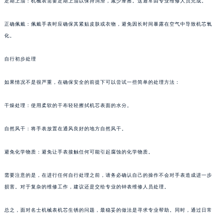
定期上油：机械表需要定期上油以保持润滑，减少摩擦。这通常由专业维修人员完成。
南宁市青秀区金湖路59号地王大厦12楼1224室（需提前预约）
合肥市蜀山区潜山路111号万象城华润大厦B座12楼03室（需提前预约）
正确佩戴：佩戴手表时应确保其紧贴皮肤或衣物，避免因长时间暴露在空气中导致机芯氧
化。
泉州市丰泽区宝洲路729号浦西万达中心写字楼A座7楼709室（需提前预约）
青岛市南区山东路6号华润大厦B座22层04室（需提前预约）
自行初步处理
烟台市芝罘区胜利路139号万达金融中心A座907室（需提前预约）
长春市朝阳区西安大路727号中银大厦A座(旺进大厦)18层09室（需提前预约）
如果情况不是很严重，在确保安全的前提下可以尝试一些简单的处理方法：
贵阳市南明区都司高架桥路33号亨特国际金融中心14楼14D（需提前预约）
昆明市盘龙区北京路928号同德昆明广场写字楼10层06室（需提前预约）
干燥处理：使用柔软的干布轻轻擦拭机芯表面的水分。
石家庄市长安区中山东路39号勒泰中心写字楼B座13层07室（需提前预约）
自然风干：将手表放置在通风良好的地方自然风干。
西安市碑林区南关正街88号华侨城长安国际中心E座6楼10室（需提前预约）
海口市龙华区金贸东路5号海口华润大厦B座17层1707室（需提前预约）
避免化学物质：避免让手表接触任何可能引起腐蚀的化学物质。
唐山市路南区新华东道100号万达广场写字楼A座10层1002室（需提前预约）
台州市椒江区东海大道1800号腾达中心东1幢20楼2002室（需提前预约）
需要注意的是，在进行任何自行处理之前，请务必确认自己的操作不会对手表造成进一步
内蒙古自治区呼和浩特市玉泉区大学西街70号华润万象城写字楼（鄂尔多斯大厦）23层2326室（需提前预约）
损害。对于复杂的维修工作，建议还是交给专业的钟表维修人员处理。
甘肃省兰州市七里河区西津西路16号兰州中心写字楼21层2102室（需提前预约）
总之，面对名士机械表机芯生锈的问题，最稳妥的做法是寻求专业帮助。同时，通过日常
重庆市解放碑渝中区民权路28号英利国际金融中心写字楼20层01室（需提前预约）