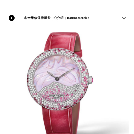
安徽省滁州市琅琊区南谯北路名士售后服务中心（需提前预约）
安徽省阜阳市颍州区颍州北路名士售后服务中心（需提前预约）
1
名士维修保养服务中心介绍 | BaumeMercier
安徽省淮北市相山区淮海路名士售后服务中心（需提前预约）
安徽省淮南市田家庵区国庆中路名士售后服务中心（需提前预约）
安徽省黄山市屯溪区黄山西路名士售后服务中心（需提前预约）
安徽省六安市金安区解放中路名士售后服务中心（需提前预约）
安徽省马鞍山市雨山区湖南西路名士售后服务中心（需提前预约）
安徽省宿州市埇桥区人民中路名士售后服务中心（需提前预约）
安徽省铜陵市铜官区石城大道名士售后服务中心（需提前预约）
安徽省芜湖市镜湖区中山路步行街名士售后服务中心（需提前预约）
安徽省宣城市宣州区叠嶂西路名士售后服务中心（需提前预约）
福建省龙岩市新罗区九一南路名士售后服务中心（需提前预约）
福建省南平市建阳区人民西路名士售后服务中心（需提前预约）
福建省宁德市蕉城区天湖东路名士售后服务中心（需提前预约）
福建省莆田市城厢区霞林街道荔华东大道名士售后服务中心（需提前预约）
福建省三明市三元区东乾二路名士售后服务中心（需提前预约）