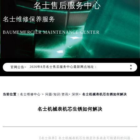
名士售后服务中心
名士维修保养服务
BAUMEMERCIER MAINTENANCE CENTER
2026年8月名士中国区售后服务网络优化升级公告
2026年8月名士全国官方售后客户服务热线：400-606-8509
名士官方全国统一服务热线400-606-8509，服务覆盖中国大陆、香港、澳门、台湾全部区域（非大陆需加拨“+86”）
2026年8月名士售后服务中心最新网点地址：
▲
官网公告>
北京市朝阳区建国门外大街甲6号华熙国际中心写字楼D座11层1102室（北京总部）（需提前预约）
▼
北京市东城区东长安街1号东方广场写字楼W3座6层602室（需提前预约）
天津市和平区赤峰道136号天津国际金融中心写字楼26层2603室（需提前预约）
上海市徐汇区虹桥路3号港汇中心写字楼2座37层3705室（需提前预约）
当前位置：
名士维修中心
>
问题/知识/资讯
>
深圳
> 名士机械表机芯生锈如何解决
上海市黄浦区南京东路299号宏伊国际广场写字楼8层806室（需提前预约）
名士机械表机芯生锈如何解决
南京市秦淮区中山南路1号（新街口）南京中心写字楼22层C1-1室（需提前预约）
常州市新北区龙锦路1590号现代传媒中心写字楼5号楼10层1008室（需提前预约）
徐州市鼓楼区淮海东路29号苏宁广场IFC国际金融中心写字楼35层3508室（需提前预约）
扬州市邗江区国展路29号星耀天地写字楼1号楼18层1803室（需提前预约）
【名士保养】名士机械表机芯生锈是许多表友可能遇到的问题，