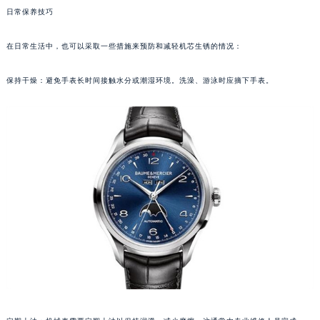
日常保养技巧
重庆市江北区观音桥步行街2号融恒时代广场写字楼9层902室（需提前预约）
长沙市芙蓉区定王台街道建湘路393号世茂环球金融中心写字楼（芙蓉广场）10层13室（需提前预约）
在日常生活中，也可以采取一些措施来预防和减轻机芯生锈的情况：
郑州市二七区铭功路10号华润大厦写字楼29层2905室（需提前预约）
太原市迎泽区解放路15号亨得利名表服务中心（品牌授权店）3层整层（需提前预约）
保持干燥：避免手表长时间接触水分或潮湿环境。洗澡、游泳时应摘下手表。
沈阳市沈河区中街路137号亨得利名表服务中心（品牌授权店）1层整层（需提前预约）
沈阳市沈河区中街路83号亨得利名表服务中心（品牌授权店）1层整层（需提前预约）
乌鲁木齐市天山区红山路26号时代广场（CCMALL）C座17层17-B（需提前预约）
温州市鹿城区锦绣路1067号置信广场10层1015室（需提前预约）
哈尔滨市道里区友谊西路600号富力中心T2座写字楼29层03室（需提前预约）
大连市中山区人民路15号国际金融大厦7层G室（需提前预约）
佛山市禅城区季华五路57号万科金融中心C座12层1205室（需提前预约）
东莞市东城街道鸿福东路1号民盈国贸中心T1写字楼9层907室（需提前预约）
无锡市梁溪区人民中路139号恒隆广场写字楼1座11层1104室（需提前预约）
南通市崇川区工农路57号圆融广场写字楼16层1603室（需提前预约）
苏州市苏州工业园区星港街199号苏州中心办公楼C座22层08室（需提前预约）
武汉市江汉区解放大道686号世界贸易大厦38层09室（需提前预约）