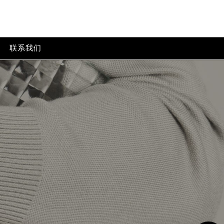
p-content/themes/baumemercier/header.php
on line
24
tent/themes/baumemercier/header.php
on line
32
联系我们