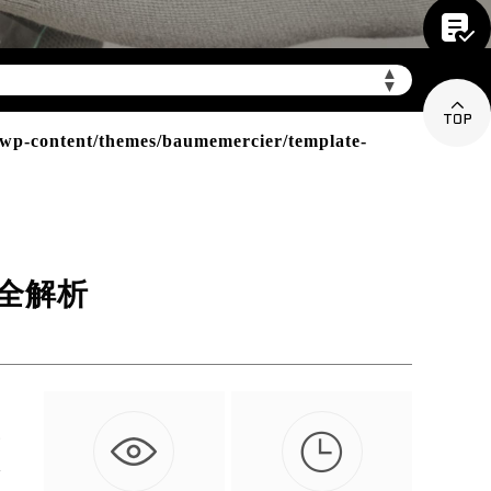

mbwxpt.com/wp-
▲
▼

p-content/themes/baumemercier/template-
全解析

一
时