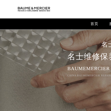
Warning
: extract() expects parameter 1 to be array, null give
Warning
: array_map(): Argument #2 should be an array in
/
首页
名
名士维修保
BAUMEMERCIER
CHINA BAUMEMERCIER REPAIR