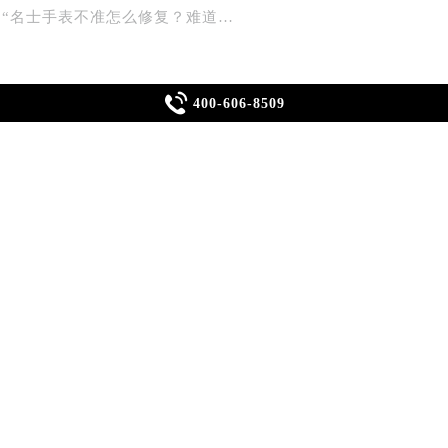
中心介绍
“名士手表不准怎么修复？难道…

400-606-8509
着祖传的名士手表，心中却泛起一丝愁云。这精致的时计，曾是
时慢。他不禁自问：“名士手表不准怎么修复？难道是那些潜藏
但这个奇思妙想却为我们打开了一扇门，让我们一同探索如何让
士手表进行细致的检查。常见的不准问题往往源于以下几个方面
缺乏光照，动力储存不足会导致走时不准。
藏的水下电流，可能扰乱手表的磁场，影响其准确性。