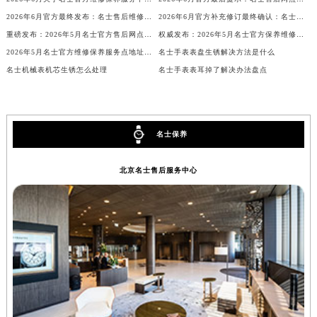
内蒙古自治区锡林郭勒盟市锡林浩特市光明街与额尔敦路交叉口名士售后服务中心（需提前预约）
2026年6月官方最终发布：名士售后维修保养中心搬迁与新增事项
2026年6月官方补充修订最终确认：名士售后网点迁址与新增
内蒙古自治区兴安盟市乌兰浩特市兴安大街名士售后服务中心（需提前预约）
重磅发布：2026年5月名士官方售后网点调整方案
权威发布：2026年5月名士官方保养维修中心搬迁及新设网点
2026年5月名士官方维修保养服务点地址变动及新开完整目录文件
名士手表表盘生锈解决方法是什么
山西省大同市平城区迎宾街名士售后服务中心（需提前预约）
名士机械表机芯生锈怎么处理
名士手表表耳掉了解决办法盘点
山西省晋城市城区黄华街名士售后服务中心（需提前预约）
山西省晋中市榆次区顺城街名士售后服务中心（需提前预约）
山西省临汾市尧都区解放路名士售后服务中心（需提前预约）
山西省吕梁市离石区永宁中路与建设街交叉口名士售后服务中心（需提前预约）
名士保养
山西省朔州市朔城区怡西路与鄯阳西街交汇处名士售后服务中心（需提前预约）
北京名士售后服务中心
山西省忻州市忻府区和平东街与七一南路交叉口名士售后服务中心（需提前预约）
山西省阳泉市郊区平阳东街与新城大道交叉口名士售后服务中心（需提前预约）
山西省运城市盐湖区河东街名士售后服务中心（需提前预约）
山西省长治市潞州区英雄中路名士售后服务中心（需提前预约）
山西省太原市迎泽区迎泽街道解放路15号亨得利名表维修授权店3楼名士售后服务中心（需提前预约）
天津市和平区赤峰道136号天津国际金融中心26层2603室名士售后服务中心（需提前预约）
安徽省安庆市迎江区人民路名士售后服务中心（需提前预约）
安徽省蚌埠市蚌山区淮河路名士售后服务中心（需提前预约）