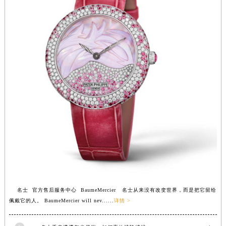
福建省莆田市城厢区霞林街道荔华东大道名士售后服务中心（需提前预约）
福建省三明市三元区东乾二路名士售后服务中心（需提前预约）
福建省漳州市龙文区步港路名士售后服务中心（需提前预约）
江苏省常州市新北区龙锦路1590号现代传媒中心5号楼10层1008室名士售后服务中心（需提前预约）
江苏省淮安市清江浦区淮海北路名士售后服务中心（需提前预约）
江苏省连云港市海州区通灌北路名士售后服务中心（需提前预约）
江苏省南京市秦淮区中山南路1号南京中心22层22-C1-C3室名士售后服务中心（需提前预约）
江苏省宿迁市宿城区西湖路名士售后服务中心（需提前预约）
江苏省泰州市海陵区永定东路399号置地商务中心东塔（华润万象城）17层1706室名士售后服务中心（需提前预约）
江苏省徐州市鼓楼区淮海东路29号苏宁广场IFC国际金融中心35层3508室名士售后服务中心（需提前预约）
江苏省盐城市盐都区世纪大道5号盐城金融城写字楼1号楼16层1604室名士售后服务中心（需提前预约）
江苏省扬州市邗江区国展路29号星耀天地写字楼1号楼18层1803室名士售后服务中心（需提前预约）
江苏省镇江市京口区中山东路名士售后服务中心（需提前预约）
名士 官方售后服务中心 BaumeMercier 名士从来没有改变世界，而是把它留给
江西省抚州市临川区赣东大道名士售后服务中心（需提前预约）
佩戴它的人。 BaumeMercier will nev......
详情 >
江西省赣州市章贡区文清路名士售后服务中心（需提前预约）
江西省吉安市吉州区井冈山大道名士售后服务中心（需提前预约）