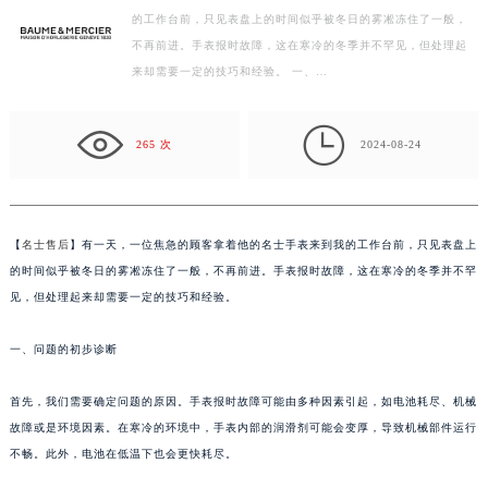
的工作台前，只见表盘上的时间似乎被冬日的雾凇冻住了一般，
徐州市鼓楼区淮海东路29号苏宁广场IFC国际金融中心写字楼35层3508室（需提前预约）
不再前进。手表报时故障，这在寒冷的冬季并不罕见，但处理起
扬州市邗江区国展路29号星耀天地写字楼1号楼18层1803室（需提前预约）
来却需要一定的技巧和经验。 一、…
盐城市盐都区世纪大道5号盐城金融城写字楼1号楼16层1604室（需提前预约）
泰州市海陵区永定东路399号置地商务中心东塔写字楼（华润万象城）17层1706室（需提前预约）

宁波市江北区大闸南路500号来福士广场办公楼20层2009室（需提前预约）
265 次
2024-08-24
杭州市上城区钱江路1366号华润大厦写字楼A座5层503-5室（需提前预约）
金华市金东区东市南街777号金华万达广场写字楼4号楼22层2209室（需提前预约）
绍兴市越城区胜利东路379号世茂天际中心写字楼8层805室（需提前预约）
【
名士售后
】有一天，一位焦急的顾客拿着他的名士手表来到我的工作台前，只见表盘上
嘉兴市南湖区广益路705号嘉兴世界贸易中心写字楼A座13层1304室（需提前预约）
的时间似乎被冬日的雾凇冻住了一般，不再前进。手表报时故障，这在寒冷的冬季并不罕
南昌市红谷滩新区红谷中大道998号绿地双子塔（中央广场）A1座办公楼14层07室（需提前预约）
见，但处理起来却需要一定的技巧和经验。
济南市历下区经十路11111号华润中心写字楼（万象城）15层1508室（需提前预约）
一、问题的初步诊断
广州市天河区天河路230号万菱汇国际中心写字楼A塔7层704室（需提前预约）
广州市越秀区环市东路371-375号世界贸易中心大厦南塔写字楼15层07室（需提前预约）
首先，我们需要确定问题的原因。手表报时故障可能由多种因素引起，如电池耗尽、机械
深圳市罗湖区深南东路5001号华润大厦写字楼17层1701室（需提前预约）
故障或是环境因素。在寒冷的环境中，手表内部的润滑剂可能会变厚，导致机械部件运行
惠州市惠城区江北文昌一路7号华贸大厦写字楼1座30层05室（需提前预约）
不畅。此外，电池在低温下也会更快耗尽。
厦门市思明区湖滨东路95号华润大厦写字楼B座11层1104室（需提前预约）