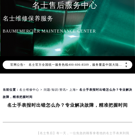
名士售后服务中心
名士维修保养服务
BAUMEMERCIER MAINTENANCE CENTER
2026年8月名士中国区售后服务网络优化升级公告
2026年8月名士全国官方售后客户服务热线：400-606-8509
▲
官网公告>
名士官方全国统一服务热线400-606-8509，服务覆盖中国大陆、香港、澳门、台湾全部区域（非大陆需加拨“+86”）
▼
2026年8月名士售后服务中心最新网点地址：
北京市朝阳区建国门外大街甲6号华熙国际中心写字楼D座11层1102室（北京总部）（需提前预约）
当前位置：
名士维修中心
>
问题/知识/资讯
>
上海
> 名士手表报时出错怎么办？专业解决
北京市东城区东长安街1号东方广场写字楼W3座6层602室（需提前预约）
故障，精准把握时间
天津市和平区赤峰道136号天津国际金融中心写字楼26层2603室（需提前预约）
名士手表报时出错怎么办？专业解决故障，精准把握时间
上海市徐汇区虹桥路3号港汇中心写字楼2座37层3705室（需提前预约）
上海市黄浦区南京东路299号宏伊国际广场写字楼8层806室（需提前预约）
南京市秦淮区中山南路1号（新街口）南京中心写字楼22层C1-1室（需提前预约）
常州市新北区龙锦路1590号现代传媒中心写字楼5号楼10层1008室（需提前预约）
【名士售后】有一天，一位焦急的顾客拿着他的名士手表来到我