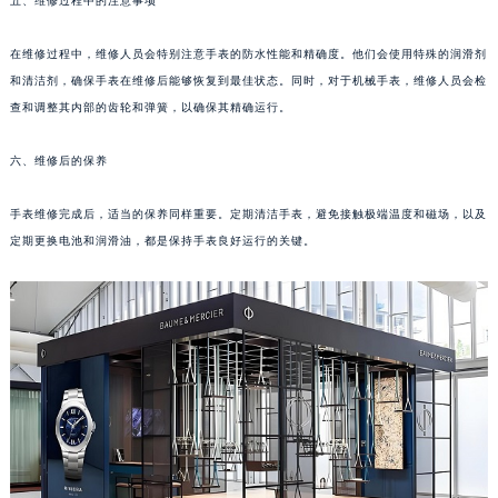
五、维修过程中的注意事项
苏州市苏州工业园区星港街199号苏州中心办公楼C座22层08室（需提前预约）
武汉市江汉区解放大道686号世界贸易大厦38层09室（需提前预约）
在维修过程中，维修人员会特别注意手表的防水性能和精确度。他们会使用特殊的润滑剂
和清洁剂，确保手表在维修后能够恢复到最佳状态。同时，对于机械手表，维修人员会检
南宁市青秀区金湖路59号地王大厦12楼1224室（需提前预约）
查和调整其内部的齿轮和弹簧，以确保其精确运行。
合肥市蜀山区潜山路111号万象城华润大厦B座12楼03室（需提前预约）
泉州市丰泽区宝洲路729号浦西万达中心写字楼A座7楼709室（需提前预约）
六、维修后的保养
青岛市南区山东路6号华润大厦B座22层04室（需提前预约）
烟台市芝罘区胜利路139号万达金融中心A座907室（需提前预约）
手表维修完成后，适当的保养同样重要。定期清洁手表，避免接触极端温度和磁场，以及
长春市朝阳区西安大路727号中银大厦A座(旺进大厦)18层09室（需提前预约）
定期更换电池和润滑油，都是保持手表良好运行的关键。
贵阳市南明区都司高架桥路33号亨特国际金融中心14楼14D（需提前预约）
昆明市盘龙区北京路928号同德昆明广场写字楼10层06室（需提前预约）
石家庄市长安区中山东路39号勒泰中心写字楼B座13层07室（需提前预约）
西安市碑林区南关正街88号华侨城长安国际中心E座6楼10室（需提前预约）
海口市龙华区金贸东路5号海口华润大厦B座17层1707室（需提前预约）
唐山市路南区新华东道100号万达广场写字楼A座10层1002室（需提前预约）
台州市椒江区东海大道1800号腾达中心东1幢20楼2002室（需提前预约）
内蒙古自治区呼和浩特市玉泉区大学西街70号华润万象城写字楼（鄂尔多斯大厦）23层2326室（需提前预约）