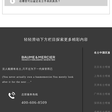
5
在哪里可以鉴定名士手表的真伪？
澳门特别行政区风顺堂区南湾大马路名士售后服务中心（需提前预约）
澳门特别行政区花地玛堂区关闸广场名士售后服务中心（需提前预约）
澳门特别行政区花王堂区大三巴商圈名士售后服务中心（需提前预约）
澳门特别行政区嘉模堂区官也街名士售后服务中心（需提前预约）
澳门省路氹城市金光大道名士售后服务中心（需提前预约）
轻轻滑动下方栏目探索更多精彩内容
澳门特别行政区望德堂区塔石广场名士售后服务中心（需提前预约）
福建省福州市鼓楼区五四路128-1号恒力城写字楼15层03室名士售后服务中心（需提前预约）
名士中国区服
福建省厦门市思明区湖滨东路95号万象城华润大厦B座11层1104室名士售后服务中心（需提前预约）
广东省潮州市潮安区新风路与潮汕路交汇处名士售后服务中心（需提前预约）
北京名士维修
广东省广州市天河区天河路230号万菱汇国际中心A塔7层704室名士售后服务中心（需提前预约）
没人能拥有名士,只不过为下一代保管而已
广东省广州市越秀区环市东路371-375号世界贸易中心大厦南塔15层1507室名士售后服务中心（需提前预约）
上海名士维修
(You never actually own a baumemercier.You merely look
广东省河源市源城区越王大道名士售后服务中心（需提前预约）
after it for the next ...”
天津名士维修
广东省惠州市惠城区江北文昌一路7号华贸大厦1座30层3005室名士售后服务中心（需提前预约）

广州名士维修
总部服务热线
广东省江门市蓬江区广场西路名士售后服务中心（需提前预约）
400-606-8509
广东省揭阳市榕城进贤门步行街名士售后服务中心（需提前预约）
深圳名士维修
广东省茂名市电白区水东街道迎宾大道名士售后服务中心（需提前预约）
成都名士维修