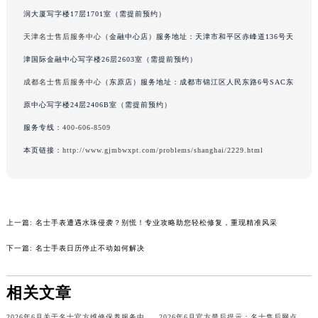
辽宁省铁岭市银州区南马路名士售后服务中心（需提前预约）
润大厦写字楼17层1701室（需提前预约）
辽宁省营口市站前区市府路与渤海大街交叉口名士售后服务中心（需提前预约）
天津名士售后服务中心
（金融中心店）服务地址：天津市和平区赤峰道136号天
辽宁省沈阳市沈河区中街路137号亨得利名表维修授权店1楼名士售后服务中心（需提前预约）
津国际金融中心写字楼26层2603室（需提前预约）
辽宁省沈阳市沈河区中街路83号亨得利名表维修授权店1楼名士售后服务中心（需提前预约）
成都名士售后服务中心
（东原店）服务地址：成都市锦江区人民东路6号SAC东
北京市朝阳区建国门外大街甲6号华熙国际中心D座11层1102室名士售后服务中心（北京总部）（需提前预约）
原中心写字楼24层2406B室（需提前预约）
北京市东城区东长安街1号王府井东方广场W3座6层602室名士售后服务中心（需提前预约）
服务专线：
400-606-8509
河北省保定市竞秀区朝阳北大街北国先天下名士售后服务中心（需提前预约）
本页链接：
http://www.gjmbwxpt.com/problems/shanghai/2229.html
内蒙古自治区阿拉善盟市左旗土尔扈特大街名士售后服务中心（需提前预约）
内蒙古自治区巴彦淖尔市临河区新华街名士售后服务中心（需提前预约）
内蒙古自治区包头市青山区幸福路甲3号王府井百货名表维修名士售后服务中心（需提前预约）
内蒙古自治区赤峰市红山区哈达街名士售后服务中心（需提前预约）
上一篇:
名士手表遭遇水珠侵袭？别慌！专业攻略助您轻松修复，重现精准风采
内蒙古自治区鄂尔多斯市东胜区伊金霍洛街名士售后服务中心（需提前预约）
下一篇:
名士手表日历停止不动如何解决
内蒙古自治区呼伦贝尔市海拉尔区中央街名士售后服务中心（需提前预约）
内蒙古自治区通辽市科尔沁区明仁大街名士售后服务中心（需提前预约）
相关文章
内蒙古自治区乌海市海勃湾区人民南路名士售后服务中心（需提前预约）
内蒙古自治区乌兰察布市集宁区恩和大街名士售后服务中心（需提前预约）
2026年6月关于名士官方维修保养服务中心搬迁及新增的正式文件全文内容公示
2026年6月官方最后提示：名士售后网点迁址与增设