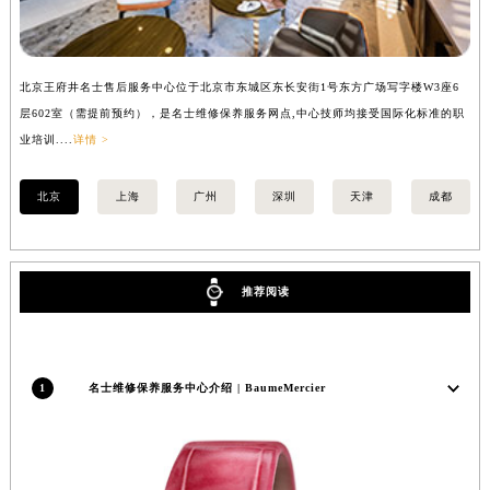
安徽省亳州市谯城区魏武大道名士售后服务中心（需提前预约）
安徽省池州市贵池区长江路名士售后服务中心（需提前预约）
安徽省滁州市琅琊区南谯北路名士售后服务中心（需提前预约）
北京王府井名士售后服务中心位于北京市东城区东长安街1号东方广场写字楼W3座6
上
安徽省阜阳市颍州区颍州北路名士售后服务中心（需提前预约）
层602室（需提前预约），是名士维修保养服务网点,中心技师均接受国际化标准的职
（
业培训....
详情 >
训..
安徽省淮北市相山区淮海路名士售后服务中心（需提前预约）
安徽省淮南市田家庵区国庆中路名士售后服务中心（需提前预约）
北京
上海
广州
深圳
天津
成都
安徽省黄山市屯溪区黄山西路名士售后服务中心（需提前预约）
安徽省六安市金安区解放中路名士售后服务中心（需提前预约）
安徽省马鞍山市雨山区湖南西路名士售后服务中心（需提前预约）
推荐阅读
安徽省宿州市埇桥区人民中路名士售后服务中心（需提前预约）
安徽省铜陵市铜官区石城大道名士售后服务中心（需提前预约）
安徽省芜湖市镜湖区中山路步行街名士售后服务中心（需提前预约）
安徽省宣城市宣州区叠嶂西路名士售后服务中心（需提前预约）
1
名士维修保养服务中心介绍 | BaumeMercier
福建省龙岩市新罗区九一南路名士售后服务中心（需提前预约）
福建省南平市建阳区人民西路名士售后服务中心（需提前预约）
福建省宁德市蕉城区天湖东路名士售后服务中心（需提前预约）