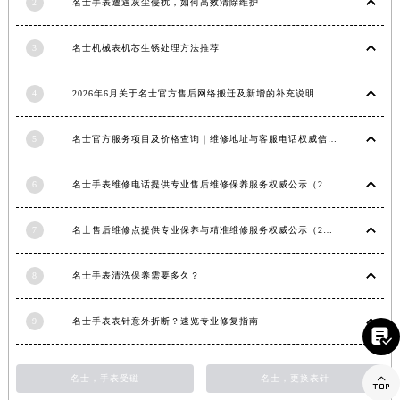
2
名士手表遭遇灰尘侵扰，如何高效清除维护
江西省景德镇市珠山区珠山中路名士售后服务中心（需提前预约）
江西省九江市浔阳区浔阳路名士售后服务中心（需提前预约）
3
名士机械表机芯生锈处理方法推荐
江西省南昌市红谷滩新区红谷中大道998号绿地双子塔（中央广场）A1座办公楼14层1407室名士售后服务中心（需提前预约）
江西省萍乡市安源区萍安北大道与康庄路交叉口名士售后服务中心（需提前预约）
4
2026年6月关于名士官方售后网络搬迁及新增的补充说明
江西省上饶市信州区滨江西路名士售后服务中心（需提前预约）
5
名士官方服务项目及价格查询｜维修地址与客服电话权威信息公告（2026年6月最新）
江西省新余市渝水区北湖西路名士售后服务中心（需提前预约）
江西省宜春市袁州区中山中路名士售后服务中心（需提前预约）
6
名士手表维修电话提供专业售后维修保养服务权威公示（2026年7月最新）
江西省鹰潭市月湖区胜利东路名士售后服务中心（需提前预约）
山东省德州市德城区东风中路名士售后服务中心（需提前预约）
7
名士售后维修点提供专业保养与精准维修服务权威公示（2026年7月最新）
山东省东营市东营区济南路名士售后服务中心（需提前预约）
山东省济南市历下区经十路11111号华润中心写字楼（万象城）15层1508室名士售后服务中心（需提前预约）
8
名士手表清洗保养需要多久？
山东省济宁市任城区太白楼路名士售后服务中心（需提前预约）
山东省莱芜市文化南路8号银座商城名表维修一楼名表维修名士售后服务中心（需提前预约）
9
名士手表表针意外折断？速览专业修复指南

山东省临沂市兰山区解放路名士售后服务中心（需提前预约）
山东省日照市东港区烟台路名士售后服务中心（需提前预约）

名士，手表受磁
名士，更换表针
山东省泰安市泰山区财源街道泰山大街名士售后服务中心（需提前预约）