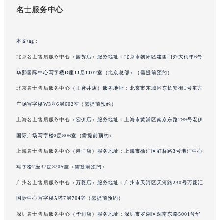
名士服务中心
吉林省辽源市龙山区人民大街名士售后服务中心（需提前预约）
吉林省梅河口市新华街道梅河大街名士售后服务中心（需提前预约）
吉林省四平市铁东区紫气大路与南九经街交汇处名士售后服务中心（需提前预约）
本文tag：
吉林省松原市宁江区五环大街名士售后服务中心（需提前预约）
北京名士售后服务中心
（国贸店）服务地址：北京市朝阳区建国门外大街甲6号
吉林省通化市东昌区环通乡江南大街名士售后服务中心（需提前预约）
华熙国际中心写字楼D座11层1102室（北京总部）（需提前预约）
吉林省延边市延吉市解放路名士售后服务中心（需提前预约）
北京名士售后服务中心
（王府井店）服务地址：北京市东城区东长安街1号东方
辽宁省鞍山市铁东区站前街名士售后服务中心（需提前预约）
广场写字楼W3座6层602室（需提前预约）
辽宁省本溪市平山区胜利路名士售后服务中心（需提前预约）
辽宁省朝阳市双塔区新华路名士售后服务中心（需提前预约）
上海名士售后服务中心
（宏伊店）服务地址：上海市黄浦区南京东路299号宏伊
辽宁省丹东市振兴区七经街名士售后服务中心（需提前预约）
国际广场写字楼8层806室（需提前预约）
辽宁省抚顺市新抚区东一路名士售后服务中心（需提前预约）
上海名士售后服务中心
（港汇店）服务地址：上海市徐汇区虹桥路3号港汇中心
辽宁省阜新市海州区解放大街名士售后服务中心（需提前预约）
写字楼2座37层3705室（需提前预约）
辽宁省葫芦岛市连山区中央路名士售后服务中心（需提前预约）
广州名士售后服务中心
（万菱店）服务地址：广州市天河区天河路230号万菱汇
辽宁省锦州市古塔区中央大街名士售后服务中心（需提前预约）
国际中心写字楼A塔7层704室（需提前预约）
辽宁省辽阳市白塔区新运大街名士售后服务中心（需提前预约）
深圳名士售后服务中心
（华润店）服务地址：深圳市罗湖区深南东路5001号华
辽宁省盘锦市兴隆台区石油大街名士售后服务中心（需提前预约）