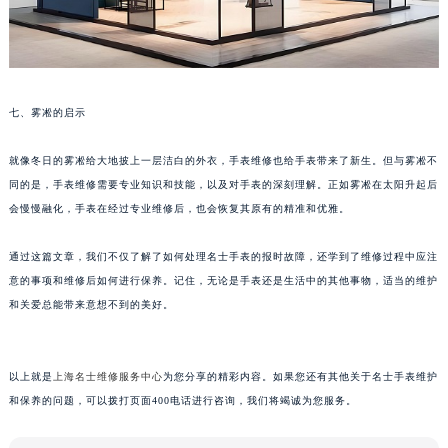
甘肃省兰州市七里河区西津西路16号兰州中心写字楼21层2102室（需提前预约）
重庆市解放碑渝中区民权路28号英利国际金融中心写字楼20层01室（需提前预约）
黑龙江省大庆市萨尔图区会战大街名士售后服务中心（需提前预约）
黑龙江省鹤岗市向阳区红军路名士售后服务中心（需提前预约）
七、雾凇的启示
黑龙江省黑河市爱辉区中央街名士售后服务中心（需提前预约）
黑龙江省鸡西市鸡冠区红军路名士售后服务中心（需提前预约）
就像冬日的雾凇给大地披上一层洁白的外衣，手表维修也给手表带来了新生。但与雾凇不
同的是，手表维修需要专业知识和技能，以及对手表的深刻理解。正如雾凇在太阳升起后
黑龙江省佳木斯市向阳区长安路名士售后服务中心（需提前预约）
会慢慢融化，手表在经过专业维修后，也会恢复其原有的精准和优雅。
黑龙江省牡丹江市东安区太平路名士售后服务中心（需提前预约）
黑龙江省七台河市桃山区大同街名士售后服务中心（需提前预约）
通过这篇文章，我们不仅了解了如何处理名士手表的报时故障，还学到了维修过程中应注
黑龙江省齐齐哈尔市龙沙区龙华路名士售后服务中心（需提前预约）
意的事项和维修后如何进行保养。记住，无论是手表还是生活中的其他事物，适当的维护
黑龙江省双鸭山市尖山区新兴大街名士售后服务中心（需提前预约）
和关爱总能带来意想不到的美好。
黑龙江省绥化市北林区新华街与康庄路交叉口名士售后服务中心（需提前预约）
黑龙江省伊春市伊美区通河路名士售后服务中心（需提前预约）
以上就是
上海名士维修服务中心
为您分享的精彩内容。如果您还有其他关于名士手表维护
吉林省白城市洮北区明仁南街名士售后服务中心（需提前预约）
和保养的问题，可以拨打页面400电话进行咨询，我们将竭诚为您服务。
吉林省白山市浑江区浑江大街名士售后服务中心（需提前预约）
吉林省吉林市船营区河南街名士售后服务中心（需提前预约）