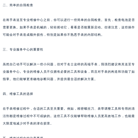
二、简单的自我检查
福州市鼓楼区五四路128-1号恒力城写字楼15层03室（需提前预约）
成都市锦江区人民东路6号SAC东原中心写字楼24层2406B室（需提前预约）
在将手表送至专业维修中心之前，你可以进行一些简单的自我检查。首先，检查电池是否
重庆市江北区观音桥步行街2号融恒时代广场写字楼9层902室（需提前预约）
需要更换。如果手表是机械的，轻轻摇动它，看看是否能重新启动。但请注意，这些操作
长沙市芙蓉区定王台街道建湘路393号世茂环球金融中心写字楼（芙蓉广场）10层13室（需提前预约）
可能会对手表造成额外损伤，特别是如果你不熟悉手表的内部结构。
郑州市二七区铭功路10号华润大厦写字楼29层2905室（需提前预约）
太原市迎泽区解放路15号亨得利名表服务中心（品牌授权店）3层整层（需提前预约）
三、专业服务中心的重要性
沈阳市沈河区中街路137号亨得利名表服务中心（品牌授权店）1层整层（需提前预约）
虽然自己动手可以解决一些小问题，但对于名士这样的高端手表，我强烈建议将其送至专
沈阳市沈河区中街路83号亨得利名表服务中心（品牌授权店）1层整层（需提前预约）
业服务中心。专业的维修人员不仅拥有必要的工具和设备，而且对手表的构造和功能了如
乌鲁木齐市天山区红山路26号时代广场（CCMALL）C座17层17-B（需提前预约）
指掌。他们能够更准确地诊断问题，并提供最合适的解决方案。
温州市鹿城区锦绣路1067号置信广场10层1015室（需提前预约）
哈尔滨市道里区友谊西路600号富力中心T2座写字楼29层03室（需提前预约）
四、维修工具的选择
大连市中山区人民路15号国际金融大厦7层G室（需提前预约）
在手表维修过程中，合适的工具至关重要。例如，精密螺丝刀、表带调整工具和专用的清
佛山市禅城区季华五路57号万科金融中心C座12层1205室（需提前预约）
洁剂都是维修过程中不可或缺的。这些工具不仅能够帮助维修人员更高效地工作，也能最
东莞市东城街道鸿福东路1号民盈国贸中心T1写字楼9层907室（需提前预约）
大限度地减少对手表的潜在损害。
无锡市梁溪区人民中路139号恒隆广场写字楼1座11层1104室（需提前预约）
南通市崇川区工农路57号圆融广场写字楼16层1603室（需提前预约）