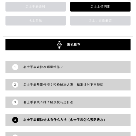
山东省威海市环翠区新威海路89号振华商厦一楼名表维修名士售后服务中心（需提前预约）
名士手表走时
名士上链周期
山东省潍坊市奎文区东风东街名士售后服务中心（需提前预约）
名士售后
名士，更换表链
山东省枣庄市滕州市北辛路与善国路交叉口名士售后服务中心（需提前预约）
山东省淄博市张店区金晶大道名士售后服务中心（需提前预约）
上海市黄浦区南京东路299号宏伊国际广场写字楼8层806室名士售后服务中心（需提前预约）
随机推荐
上海市徐汇区虹桥路3号港汇中心2座37层3705室名士售后服务中心（需提前预约）
浙江省杭州市上城区钱江路1366号华润大厦A座5层503-5室名士售后服务中心（需提前预约）
浙江省湖州市吴兴区劳动路名士售后服务中心（需提前预约）
1
名士手表走快在哪里维修？
浙江省嘉兴市南湖区广益路705号嘉兴世界贸易中心A座13层1304室名士售后服务中心（需提前预约）
浙江省金华市金东区东市南街777号金华万达广场4号楼22楼2209室名士售后服务中心（需提前预约）
2
名士手表星期停滞？轻松解决之道，精准计时不再烦恼
浙江省丽水市莲都区解放街名士售后服务中心（需提前预约）
浙江省宁波市江北区大闸南路500号来福士广场办公楼20层2009室名士售后服务中心（需提前预约）
3
名士手表表耳掉了解决技巧是什么
浙江省衢州市柯城区上街名士售后服务中心（需提前预约）
浙江省绍兴市越城区胜利东路379号世茂天际中心写字楼8层805室名士售后服务中心（需提前预约）
4
名士手表预防进水有什么方法（名士手表怎么预防进水）
浙江省舟山市定海区解放东路名士售后服务中心（需提前预约）
澳门特别行政区大堂区议事亭前地（新马路）名士售后服务中心（需提前预约）