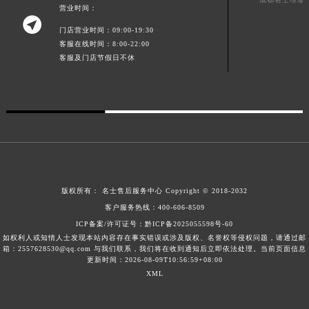
营业时间：
广东省梅州市梅江区金燕大道名士售后服务中心（需提前预约）

门店营业时间：09:00-19:30
广东省清远市清城区湖西路名士售后服务中心（需提前预约）
客服在线时间：8:00-22:00
广东省汕头市龙湖区长平路名士售后服务中心（需提前预约）
客服及门店节假日不休
广东省汕尾市城区香洲街道园林社区翠园街名士售后服务中心（需提前预约）
广东省韶关市武江区芙蓉新区与老城中心交汇处名士售后服务中心（需提前预约）
广东省深圳市罗湖区深南东路5001号华润大厦17层1701室名士售后服务中心（需提前预约）
广东省阳江市江城区东风一路名士售后服务中心（需提前预约）
广东省云浮市云城区金山路名士售后服务中心（需提前预约）
广东省湛江市赤坎区观海北路名士售后服务中心（需提前预约）
广东省肇庆市端州区信安大道与砚都大道交汇处名士售后服务中心（需提前预约）
版权所有：
名士售后服务中心
Copyright © 2018-2032
广西壮族自治区百色市右江区中山二路名士售后服务中心（需提前预约）
客户服务热线：
400-606-8509
ICP备案/许可证号：黔ICP备2025055598号-60
广西壮族自治区北海市海城区北京路名士售后服务中心（需提前预约）
如权利人或知情人士发现本站内容存在事实错误或涉及版权、名誉权等侵权问题，请通过邮
广西壮族自治区崇左市江州区石景林街道友谊大道与丽川路交汇处名士售后服务中心（需提前预约）
箱：2557628530@qq.com 与我们联系，我们将在收到通知后立即依法处理。当前页面信息
更新时间：2026-08-09T10:56:59+08:00
广西壮族自治区防城港市港口区金花茶大道名士售后服务中心（需提前预约）
XML
广西壮族自治区贵港市港北区港城街道布山大道与仙衣路交叉口名士售后服务中心（需提前预约）
广西壮族自治区桂林市秀峰区红岭路名士售后服务中心（需提前预约）