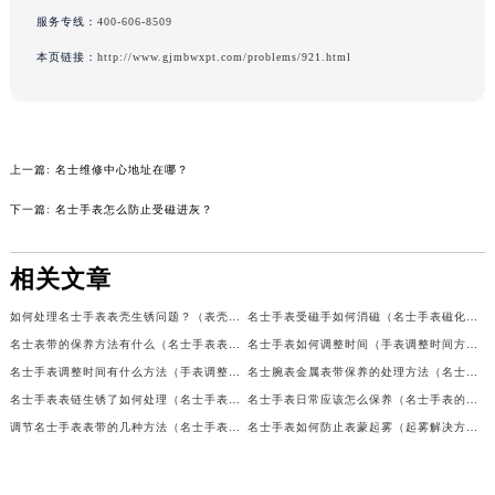
吉林省辽源市龙山区人民大街名士售后服务中心（需提前预约）
服务专线：
400-606-8509
吉林省梅河口市新华街道梅河大街名士售后服务中心（需提前预约）
本页链接：
http://www.gjmbwxpt.com/problems/921.html
吉林省四平市铁东区紫气大路与南九经街交汇处名士售后服务中心（需提前预约）
吉林省松原市宁江区五环大街名士售后服务中心（需提前预约）
吉林省通化市东昌区环通乡江南大街名士售后服务中心（需提前预约）
上一篇:
名士维修中心地址在哪？
吉林省延边市延吉市解放路名士售后服务中心（需提前预约）
辽宁省鞍山市铁东区站前街名士售后服务中心（需提前预约）
下一篇:
名士手表怎么防止受磁进灰？
辽宁省本溪市平山区胜利路名士售后服务中心（需提前预约）
辽宁省朝阳市双塔区新华路名士售后服务中心（需提前预约）
相关文章
辽宁省丹东市振兴区七经街名士售后服务中心（需提前预约）
如何处理名士手表表壳生锈问题？（表壳生锈的解决方法）
名士手表受磁手如何消磁（名士手表磁化怎么办）
辽宁省抚顺市新抚区东一路名士售后服务中心（需提前预约）
名士表带的保养方法有什么（名士手表表带如何保养）
名士手表如何调整时间（手表调整时间方法）
辽宁省阜新市海州区解放大街名士售后服务中心（需提前预约）
名士手表调整时间有什么方法（手表调整时间方法）
名士腕表金属表带保养的处理方法（名士手表金属表带怎么保养）
辽宁省葫芦岛市连山区中央路名士售后服务中心（需提前预约）
名士手表表链生锈了如何处理（名士手表表链生锈处理的几个小妙招）
名士手表日常应该怎么保养（名士手表的保养方法是什么）
辽宁省锦州市古塔区中央大街名士售后服务中心（需提前预约）
调节名士手表表带的几种方法（名士手表的表带怎么调节）
名士手表如何防止表蒙起雾（起雾解决方法）
辽宁省辽阳市白塔区新运大街名士售后服务中心（需提前预约）
辽宁省盘锦市兴隆台区石油大街名士售后服务中心（需提前预约）