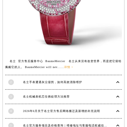
安徽省亳州市谯城区魏武大道名士售后服务中心（需提前预约）
安徽省池州市贵池区长江路名士售后服务中心（需提前预约）
安徽省滁州市琅琊区南谯北路名士售后服务中心（需提前预约）
安徽省阜阳市颍州区颍州北路名士售后服务中心（需提前预约）
安徽省淮北市相山区淮海路名士售后服务中心（需提前预约）
安徽省淮南市田家庵区国庆中路名士售后服务中心（需提前预约）
安徽省黄山市屯溪区黄山西路名士售后服务中心（需提前预约）
安徽省六安市金安区解放中路名士售后服务中心（需提前预约）
名士 官方售后服务中心 BaumeMercier 名士从来没有改变世界，而是把它留给
佩戴它的人。 BaumeMercier will nev......
详情 >
安徽省马鞍山市雨山区湖南西路名士售后服务中心（需提前预约）
安徽省宿州市埇桥区人民中路名士售后服务中心（需提前预约）
2
名士手表遭遇灰尘侵扰，如何高效清除维护
安徽省铜陵市铜官区石城大道名士售后服务中心（需提前预约）
安徽省芜湖市镜湖区中山路步行街名士售后服务中心（需提前预约）
3
名士机械表机芯生锈处理方法推荐
安徽省宣城市宣州区叠嶂西路名士售后服务中心（需提前预约）
福建省龙岩市新罗区九一南路名士售后服务中心（需提前预约）
4
2026年6月关于名士官方售后网络搬迁及新增的补充说明
福建省南平市建阳区人民西路名士售后服务中心（需提前预约）
福建省宁德市蕉城区天湖东路名士售后服务中心（需提前预约）
5
名士官方服务项目及价格查询｜维修地址与客服电话权威信息公告（2026年6月最新）