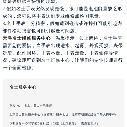
查是否继续有快慢的现象。
苏州市苏州工业园区星港街199号苏州中心办公楼C座22层08室（需提前预约）
2.假如名士手表突然发现走慢，很可能是电池能量缺乏形
武汉市江汉区解放大道686号世界贸易大厦38层09室（需提前预约）
成的，您可以将手表送到专业维修点检测电量。
南宁市青秀区金湖路59号地王大厦12楼1224室（需提前预约）
3.名士手表十分精密，假如遭到碰击或许摔打可能引起内
合肥市蜀山区潜山路111号万象城华润大厦B座12楼03室（需提前预约）
部件松动损害也可能引起走时问题。
泉州市丰泽区宝洲路729号浦西万达中心写字楼A座7楼709室（需提前预约）
天津名士维修
服务中心
：温馨提示 如上所述，名士手表
需要您的爱惜，当手表出现进水、起雾、外观受损、表带
青岛市南区山东路6号华润大厦B座22层04室（需提前预约）
断裂、配件损坏、手表不走、手表走慢、手表偷停等情
烟台市芝罘区胜利路139号万达金融中心A座907室（需提前预约）
况，建议即可送到
名士维修中心
，让我们的专业技师进行
长春市朝阳区西安大路727号中银大厦A座(旺进大厦)18层09室（需提前预约）
一个全面检修。
贵阳市南明区都司高架桥路33号亨特国际金融中心14楼14D（需提前预约）
昆明市盘龙区北京路928号同德昆明广场写字楼10层06室（需提前预约）
石家庄市长安区中山东路39号勒泰中心写字楼B座13层07室（需提前预约）
名士服务中心
西安市碑林区南关正街88号华侨城长安国际中心E座6楼10室（需提前预约）
海口市龙华区金贸东路5号海口华润大厦B座17层1707室（需提前预约）
本文tag：
名士
，
名士手表偷停
唐山市路南区新华东道100号万达广场写字楼A座10层1002室（需提前预约）
北京名士售后服务中心
（国贸店）服务地址：北京市朝阳区建国门外大街甲6号
台州市椒江区东海大道1800号腾达中心东1幢20楼2002室（需提前预约）
华熙国际中心写字楼D座11层1102室（北京总部）（需提前预约）
内蒙古自治区呼和浩特市玉泉区大学西街70号华润万象城写字楼（鄂尔多斯大厦）23层2326室（需提前预约）