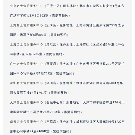
甘肃省兰州市七里河区西津西路16号兰州中心写字楼21层2102室（需提前预约）
北京名士售后服务中心
（王府井店）服务地址：北京市东城区东长安街1号东方
重庆市解放碑渝中区民权路28号英利国际金融中心写字楼20层01室（需提前预约）
广场写字楼W3座6层602室（需提前预约）
黑龙江省大庆市萨尔图区会战大街名士售后服务中心（需提前预约）
上海名士售后服务中心
（宏伊店）服务地址：上海市黄浦区南京东路299号宏伊
黑龙江省鹤岗市向阳区红军路名士售后服务中心（需提前预约）
国际广场写字楼8层806室（需提前预约）
黑龙江省黑河市爱辉区中央街名士售后服务中心（需提前预约）
上海名士售后服务中心
（港汇店）服务地址：上海市徐汇区虹桥路3号港汇中心
黑龙江省鸡西市鸡冠区红军路名士售后服务中心（需提前预约）
写字楼2座37层3705室（需提前预约）
黑龙江省佳木斯市向阳区长安路名士售后服务中心（需提前预约）
广州名士售后服务中心
（万菱店）服务地址：广州市天河区天河路230号万菱汇
黑龙江省牡丹江市东安区太平路名士售后服务中心（需提前预约）
黑龙江省七台河市桃山区大同街名士售后服务中心（需提前预约）
国际中心写字楼A塔7层704室（需提前预约）
黑龙江省齐齐哈尔市龙沙区龙华路名士售后服务中心（需提前预约）
深圳名士售后服务中心
（华润店）服务地址：深圳市罗湖区深南东路5001号华
黑龙江省双鸭山市尖山区新兴大街名士售后服务中心（需提前预约）
润大厦写字楼17层1701室（需提前预约）
黑龙江省绥化市北林区新华街与康庄路交叉口名士售后服务中心（需提前预约）
天津名士售后服务中心
（金融中心店）服务地址：天津市和平区赤峰道136号天
黑龙江省伊春市伊美区通河路名士售后服务中心（需提前预约）
津国际金融中心写字楼26层2603室（需提前预约）
吉林省白城市洮北区明仁南街名士售后服务中心（需提前预约）
成都名士售后服务中心
（东原店）服务地址：成都市锦江区人民东路6号SAC东
吉林省白山市浑江区浑江大街名士售后服务中心（需提前预约）
原中心写字楼24层2406B室（需提前预约）
吉林省吉林市船营区河南街名士售后服务中心（需提前预约）