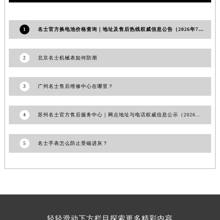
江西省景德镇市珠山区珠山中路名士售后服务中心（需提前预约）
江西省九江市浔阳区浔阳路名士售后服务中心（需提前预约）
1
名士官方换电池价格查询｜地址及售后热线权威信息公告（2026年7月最新）
江西省南昌市红谷滩新区红谷中大道998号绿地双子塔（中央广场）A1座办公楼14层1407室名士售后服务中心（需提前预约）
江西省萍乡市安源区萍安北大道与康庄路交叉口名士售后服务中心（需提前预约）
2
北京名士机械表如何防潮
江西省上饶市信州区滨江西路名士售后服务中心（需提前预约）
江西省新余市渝水区北湖西路名士售后服务中心（需提前预约）
3
广州名士售后维修中心在哪里？
江西省宜春市袁州区中山中路名士售后服务中心（需提前预约）
江西省鹰潭市月湖区胜利东路名士售后服务中心（需提前预约）
4
苏州名士官方售后服务中心｜网点地址与电话权威信息公示（2026年6月最新）
山东省德州市德城区东风中路名士售后服务中心（需提前预约）
山东省东营市东营区济南路名士售后服务中心（需提前预约）
5
名士手表怎么防止受磁进灰？
山东省济南市历下区经十路11111号华润中心写字楼（万象城）15层1508室名士售后服务中心（需提前预约）
山东省济宁市任城区太白楼路名士售后服务中心（需提前预约）
山东省莱芜市文化南路8号银座商城名表维修一楼名表维修名士售后服务中心（需提前预约）
山东省临沂市兰山区解放路名士售后服务中心（需提前预约）
山东省日照市东港区烟台路名士售后服务中心（需提前预约）
山东省泰安市泰山区财源街道泰山大街名士售后服务中心（需提前预约）
轻轻滑动下方栏目探索更多精彩内容