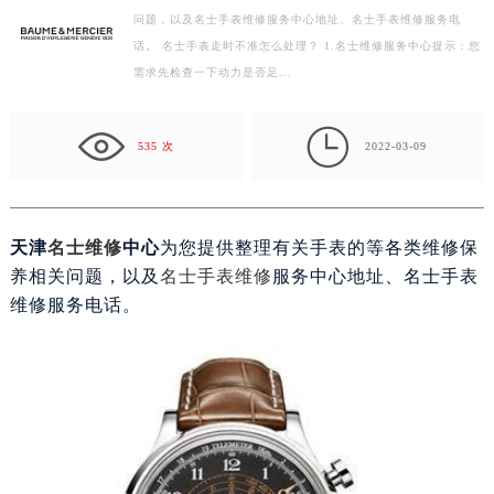
问题，以及名士手表维修服务中心地址、名士手表维修服务电
徐州市鼓楼区淮海东路29号苏宁广场IFC国际金融中心写字楼35层3508室（需提前预约）
话。 名士手表走时不准怎么处理？ 1.名士维修服务中心提示：您
扬州市邗江区国展路29号星耀天地写字楼1号楼18层1803室（需提前预约）
需求先检查一下动力是否足…
盐城市盐都区世纪大道5号盐城金融城写字楼1号楼16层1604室（需提前预约）
泰州市海陵区永定东路399号置地商务中心东塔写字楼（华润万象城）17层1706室（需提前预约）

宁波市江北区大闸南路500号来福士广场办公楼20层2009室（需提前预约）
535 次
2022-03-09
杭州市上城区钱江路1366号华润大厦写字楼A座5层503-5室（需提前预约）
金华市金东区东市南街777号金华万达广场写字楼4号楼22层2209室（需提前预约）
绍兴市越城区胜利东路379号世茂天际中心写字楼8层805室（需提前预约）
天津
名士维修
中心
为您提供整理有关手表的等各类维修保
嘉兴市南湖区广益路705号嘉兴世界贸易中心写字楼A座13层1304室（需提前预约）
养相关问题，以及
名士手表维修
服务中心地址、名士手表
南昌市红谷滩新区红谷中大道998号绿地双子塔（中央广场）A1座办公楼14层07室（需提前预约）
维修服务电话。
济南市历下区经十路11111号华润中心写字楼（万象城）15层1508室（需提前预约）
广州市天河区天河路230号万菱汇国际中心写字楼A塔7层704室（需提前预约）
广州市越秀区环市东路371-375号世界贸易中心大厦南塔写字楼15层07室（需提前预约）
深圳市罗湖区深南东路5001号华润大厦写字楼17层1701室（需提前预约）
惠州市惠城区江北文昌一路7号华贸大厦写字楼1座30层05室（需提前预约）
厦门市思明区湖滨东路95号华润大厦写字楼B座11层1104室（需提前预约）