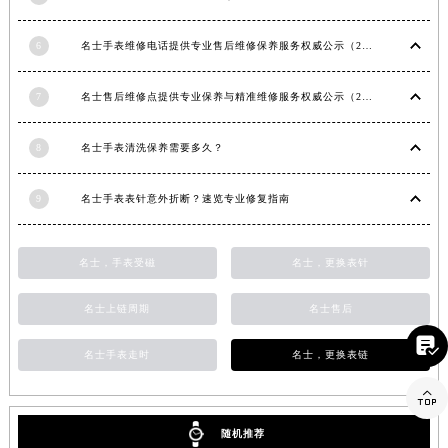
福建省莆田市城厢区霞林街道荔华东大道名士售后服务中心（需提前预约）
6
名士手表维修电话提供专业售后维修保养服务权威公示（2026年7月最新）
福建省三明市三元区东乾二路名士售后服务中心（需提前预约）
福建省漳州市龙文区步港路名士售后服务中心（需提前预约）
7
名士售后维修点提供专业保养与精准维修服务权威公示（2026年7月最新）
江苏省常州市新北区龙锦路1590号现代传媒中心5号楼10层1008室名士售后服务中心（需提前预约）
江苏省淮安市清江浦区淮海北路名士售后服务中心（需提前预约）
8
名士手表清洗保养需要多久？
江苏省连云港市海州区通灌北路名士售后服务中心（需提前预约）
江苏省南京市秦淮区中山南路1号南京中心22层22-C1-C3室名士售后服务中心（需提前预约）
9
名士手表表针意外折断？速览专业修复指南
江苏省宿迁市宿城区西湖路名士售后服务中心（需提前预约）
江苏省泰州市海陵区永定东路399号置地商务中心东塔（华润万象城）17层1706室名士售后服务中心（需提前预约）
名士，手表受磁
名士，更换表针
江苏省徐州市鼓楼区淮海东路29号苏宁广场IFC国际金融中心35层3508室名士售后服务中心（需提前预约）
江苏省盐城市盐都区世纪大道5号盐城金融城写字楼1号楼16层1604室名士售后服务中心（需提前预约）
名士上链周期
名士售后
江苏省扬州市邗江区国展路29号星耀天地写字楼1号楼18层1803室名士售后服务中心（需提前预约）

名士手表走时
名士，更换表链
江苏省镇江市京口区中山东路名士售后服务中心（需提前预约）
江西省抚州市临川区赣东大道名士售后服务中心（需提前预约）

江西省赣州市章贡区文清路名士售后服务中心（需提前预约）
随机推荐
江西省吉安市吉州区井冈山大道名士售后服务中心（需提前预约）