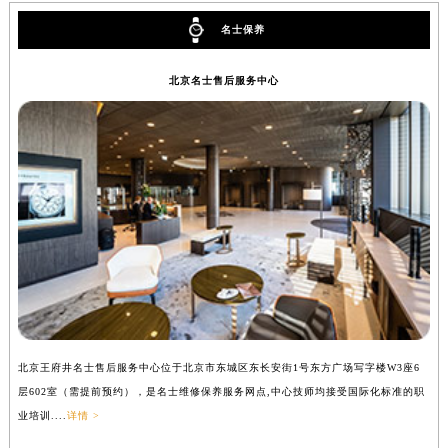
辽宁省铁岭市银州区南马路名士售后服务中心（需提前预约）
名士保养
辽宁省营口市站前区市府路与渤海大街交叉口名士售后服务中心（需提前预约）
辽宁省沈阳市沈河区中街路137号亨得利名表维修授权店1楼名士售后服务中心（需提前预约）
北京名士售后服务中心
辽宁省沈阳市沈河区中街路83号亨得利名表维修授权店1楼名士售后服务中心（需提前预约）
北京市朝阳区建国门外大街甲6号华熙国际中心D座11层1102室名士售后服务中心（北京总部）（需提前预约）
北京市东城区东长安街1号王府井东方广场W3座6层602室名士售后服务中心（需提前预约）
河北省保定市竞秀区朝阳北大街北国先天下名士售后服务中心（需提前预约）
内蒙古自治区阿拉善盟市左旗土尔扈特大街名士售后服务中心（需提前预约）
内蒙古自治区巴彦淖尔市临河区新华街名士售后服务中心（需提前预约）
内蒙古自治区包头市青山区幸福路甲3号王府井百货名表维修名士售后服务中心（需提前预约）
内蒙古自治区赤峰市红山区哈达街名士售后服务中心（需提前预约）
内蒙古自治区鄂尔多斯市东胜区伊金霍洛街名士售后服务中心（需提前预约）
内蒙古自治区呼伦贝尔市海拉尔区中央街名士售后服务中心（需提前预约）
北京王府井名士售后服务中心位于北京市东城区东长安街1号东方广场写字楼W3座6
上
内蒙古自治区通辽市科尔沁区明仁大街名士售后服务中心（需提前预约）
层602室（需提前预约），是名士维修保养服务网点,中心技师均接受国际化标准的职
（
内蒙古自治区乌海市海勃湾区人民南路名士售后服务中心（需提前预约）
业培训....
详情 >
训..
内蒙古自治区乌兰察布市集宁区恩和大街名士售后服务中心（需提前预约）