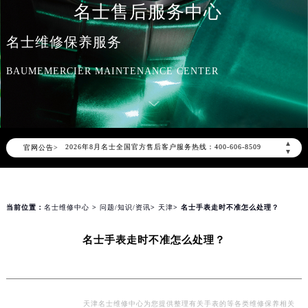
名士售后服务中心
名士维修保养服务
BAUMEMERCIER MAINTENANCE CENTER
2026年8月名士中国区售后服务网络优化升级公告
2026年8月名士全国官方售后客户服务热线：400-606-8509
▲
官网公告>
名士官方全国统一服务热线400-606-8509，服务覆盖中国大陆、香港、澳门、台湾全部区域（非大陆需加拨“+86”）
▼
2026年8月名士售后服务中心最新网点地址：
北京市朝阳区建国门外大街甲6号华熙国际中心写字楼D座11层1102室（北京总部）（需提前预约）
北京市东城区东长安街1号东方广场写字楼W3座6层602室（需提前预约）
当前位置：
名士维修中心
>
问题/知识/资讯
>
天津
> 名士手表走时不准怎么处理？
天津市和平区赤峰道136号天津国际金融中心写字楼26层2603室（需提前预约）
名士手表走时不准怎么处理？
上海市徐汇区虹桥路3号港汇中心写字楼2座37层3705室（需提前预约）
上海市黄浦区南京东路299号宏伊国际广场写字楼8层806室（需提前预约）
南京市秦淮区中山南路1号（新街口）南京中心写字楼22层C1-1室（需提前预约）
常州市新北区龙锦路1590号现代传媒中心写字楼5号楼10层1008室（需提前预约）
天津名士维修中心为您提供整理有关手表的等各类维修保养相关