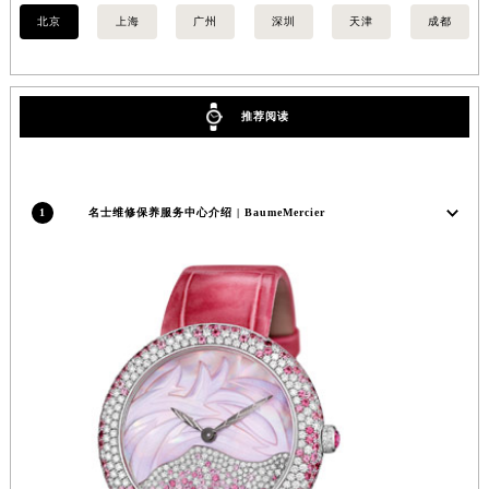
内蒙古自治区锡林郭勒盟市锡林浩特市光明街与额尔敦路交叉口名士售后服务中心（需提前预约）
北京
上海
广州
深圳
天津
成都
内蒙古自治区兴安盟市乌兰浩特市兴安大街名士售后服务中心（需提前预约）
山西省大同市平城区迎宾街名士售后服务中心（需提前预约）
山西省晋城市城区黄华街名士售后服务中心（需提前预约）
推荐阅读
山西省晋中市榆次区顺城街名士售后服务中心（需提前预约）
山西省临汾市尧都区解放路名士售后服务中心（需提前预约）
山西省吕梁市离石区永宁中路与建设街交叉口名士售后服务中心（需提前预约）
1
名士维修保养服务中心介绍 | BaumeMercier
山西省朔州市朔城区怡西路与鄯阳西街交汇处名士售后服务中心（需提前预约）
山西省忻州市忻府区和平东街与七一南路交叉口名士售后服务中心（需提前预约）
山西省阳泉市郊区平阳东街与新城大道交叉口名士售后服务中心（需提前预约）
山西省运城市盐湖区河东街名士售后服务中心（需提前预约）
山西省长治市潞州区英雄中路名士售后服务中心（需提前预约）
山西省太原市迎泽区迎泽街道解放路15号亨得利名表维修授权店3楼名士售后服务中心（需提前预约）
天津市和平区赤峰道136号天津国际金融中心26层2603室名士售后服务中心（需提前预约）
安徽省安庆市迎江区人民路名士售后服务中心（需提前预约）
安徽省蚌埠市蚌山区淮河路名士售后服务中心（需提前预约）