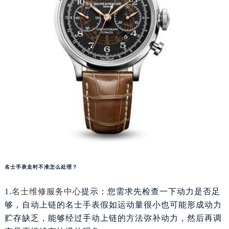
福州市鼓楼区五四路128-1号恒力城写字楼15层03室（需提前预约）
成都市锦江区人民东路6号SAC东原中心写字楼24层2406B室（需提前预约）
重庆市江北区观音桥步行街2号融恒时代广场写字楼9层902室（需提前预约）
长沙市芙蓉区定王台街道建湘路393号世茂环球金融中心写字楼（芙蓉广场）10层13室（需提前预约）
郑州市二七区铭功路10号华润大厦写字楼29层2905室（需提前预约）
太原市迎泽区解放路15号亨得利名表服务中心（品牌授权店）3层整层（需提前预约）
沈阳市沈河区中街路137号亨得利名表服务中心（品牌授权店）1层整层（需提前预约）
沈阳市沈河区中街路83号亨得利名表服务中心（品牌授权店）1层整层（需提前预约）
乌鲁木齐市天山区红山路26号时代广场（CCMALL）C座17层17-B（需提前预约）
温州市鹿城区锦绣路1067号置信广场10层1015室（需提前预约）
哈尔滨市道里区友谊西路600号富力中心T2座写字楼29层03室（需提前预约）
名士手表走时不准怎么处理？
大连市中山区人民路15号国际金融大厦7层G室（需提前预约）
佛山市禅城区季华五路57号万科金融中心C座12层1205室（需提前预约）
1.
名士维修服务中心
提示：您需求先检查一下动力是否足
东莞市东城街道鸿福东路1号民盈国贸中心T1写字楼9层907室（需提前预约）
够，自动上链的名士手表假如运动量很小也可能形成动力
无锡市梁溪区人民中路139号恒隆广场写字楼1座11层1104室（需提前预约）
贮存缺乏，能够经过手动上链的方法弥补动力，然后再调
南通市崇川区工农路57号圆融广场写字楼16层1603室（需提前预约）