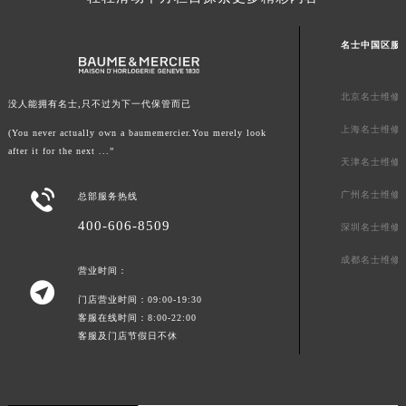
山东省威海市环翠区新威海路89号振华商厦一楼名表维修名士售后服务中心（需提前预约）
山东省潍坊市奎文区东风东街名士售后服务中心（需提前预约）
名士中国区服
山东省枣庄市滕州市北辛路与善国路交叉口名士售后服务中心（需提前预约）
山东省淄博市张店区金晶大道名士售后服务中心（需提前预约）
北京名士维修
没人能拥有名士,只不过为下一代保管而已
上海市黄浦区南京东路299号宏伊国际广场写字楼8层806室名士售后服务中心（需提前预约）
上海名士维修
(You never actually own a baumemercier.You merely look
上海市徐汇区虹桥路3号港汇中心2座37层3705室名士售后服务中心（需提前预约）
after it for the next ...”
天津名士维修
浙江省杭州市上城区钱江路1366号华润大厦A座5层503-5室名士售后服务中心（需提前预约）

广州名士维修
浙江省湖州市吴兴区劳动路名士售后服务中心（需提前预约）
总部服务热线
浙江省嘉兴市南湖区广益路705号嘉兴世界贸易中心A座13层1304室名士售后服务中心（需提前预约）
400-606-8509
深圳名士维修
浙江省金华市金东区东市南街777号金华万达广场4号楼22楼2209室名士售后服务中心（需提前预约）
成都名士维修
浙江省丽水市莲都区解放街名士售后服务中心（需提前预约）
营业时间：

浙江省宁波市江北区大闸南路500号来福士广场办公楼20层2009室名士售后服务中心（需提前预约）
门店营业时间：09:00-19:30
客服在线时间：8:00-22:00
浙江省衢州市柯城区上街名士售后服务中心（需提前预约）
客服及门店节假日不休
浙江省绍兴市越城区胜利东路379号世茂天际中心写字楼8层805室名士售后服务中心（需提前预约）
浙江省舟山市定海区解放东路名士售后服务中心（需提前预约）
澳门特别行政区大堂区议事亭前地（新马路）名士售后服务中心（需提前预约）