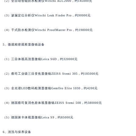
（2）全自动智能防水检测仪Witschi ALC2000，约145000元
广西壮族自治区贺州市八步区城东街道灵峰南路名士售后服务中心（需提前预约）
（3）渗漏定位分析仪Witschi Leak Finder Pro，约90000元
广西壮族自治区来宾市兴宾区桂中大道名士售后服务中心（需提前预约）
广西壮族自治区柳州市城中区中山中路名士售后服务中心（需提前预约）
（4）干式防水检测仪Witschi ProofMaster Pro，约198000元
广西壮族自治区钦州市钦南区金海湾东大街名士售后服务中心（需提前预约）
广西壮族自治区梧州市万秀区龙湖镇高旺路名士售后服务中心（需提前预约）
5、微观精密观察显微镜设备
广西壮族自治区玉林市玉州区金玉路名士售后服务中心（需提前预约）
（1）三目体视高清显微镜Leica S6D，约320000元
海南省儋州市儋州市那大镇兰洋北路名士售后服务中心（需提前预约）
海南省东方市八所镇解放西路名士售后服务中心（需提前预约）
（2）蔡司工业级三目变焦显微镜ZEISS Stemi 305，约185000元
海南省琼海市嘉积镇东风路名士售后服务中心（需提前预约）
海南省三沙市西沙区西沙群岛永兴岛北京路名士售后服务中心（需提前预约）
（3）全光谱LED数码检测显微镜GemOro Elite 1030，约4200元
海南省三亚市吉阳区迎宾路名士售后服务中心（需提前预约）
海南省万宁市万城镇解放路名士售后服务中心（需提前预约）
（4）德国蔡司复消色差体视显微镜ZEISS Stemi 508，约380000元
海南省文昌市文城镇教育东路名士售后服务中心（需提前预约）
（5）德国徕卡体视显微镜Leica S9，约85000元
海南省五指山市通什镇三月三大道名士售后服务中心（需提前预约）
香港特别行政区尖沙咀区油尖旺区广东道名士售后服务中心（需提前预约）
6、清洗与保养设备
香港特别行政区金钟区中西区金钟道名士售后服务中心（需提前预约）