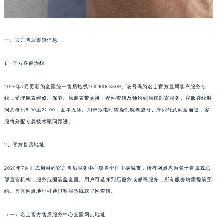
武汉市江汉区解放大道686号世界贸易大厦38层09室（需提前预约）
南宁市青秀区金湖路59号地王大厦12楼1224室（需提前预约）
一、官方售后渠道信息
合肥市蜀山区潜山路111号万象城华润大厦B座12楼03室（需提前预约）
泉州市丰泽区宝洲路729号浦西万达中心写字楼A座7楼709室（需提前预约）
1、官方客服热线
青岛市南区山东路6号华润大厦B座22层04室（需提前预约）
烟台市芝罘区胜利路139号万达金融中心A座907室（需提前预约）
2026年7月更新为全国统一售后热线400-606-8509。该号码为名士官方直属客户服务专
长春市朝阳区西安大路727号中银大厦A座(旺进大厦)18层09室（需提前预约）
线，受理腕表维修、保养、原装表带更换、配件查询及预约到店或邮寄服务。客服在线时
贵阳市南明区都司高架桥路33号亨特国际金融中心14楼14D（需提前预约）
间为每日8:00至22:00，全年无休。用户致电时需提供腕表型号、序列号及问题描述，客
服将分配专属技术顾问跟进。
昆明市盘龙区北京路928号同德昆明广场写字楼10层06室（需提前预约）
石家庄市长安区中山东路39号勒泰中心写字楼B座13层07室（需提前预约）
2、官方售后地址
西安市碑林区南关正街88号华侨城长安国际中心E座6楼10室（需提前预约）
海口市龙华区金贸东路5号海口华润大厦B座17层1707室（需提前预约）
2026年7月正式启用的官方售后服务中心覆盖全国主要城市，所有网点均为名士直属或总
唐山市路南区新华东道100号万达广场写字楼A座10层1002室（需提前预约）
部直管机构，服务范围涵盖全国。用户可选择到店服务或邮寄服务，所有服务均需提前预
台州市椒江区东海大道1800号腾达中心东1幢20楼2002室（需提前预约）
约。具体网点地址可通过客服热线或官网查询。
内蒙古自治区呼和浩特市玉泉区大学西街70号华润万象城写字楼（鄂尔多斯大厦）23层2326室（需提前预约）
（一）名士官方售后服务中心全国网点地址
甘肃省兰州市七里河区西津西路16号兰州中心写字楼21层2102室（需提前预约）