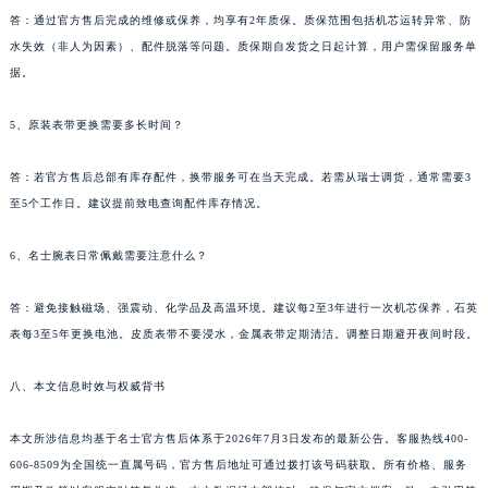
答：通过官方售后完成的维修或保养，均享有2年质保。质保范围包括机芯运转异常、防
水失效（非人为因素）、配件脱落等问题。质保期自发货之日起计算，用户需保留服务单
据。
5、原装表带更换需要多长时间？
答：若官方售后总部有库存配件，换带服务可在当天完成。若需从瑞士调货，通常需要3
至5个工作日。建议提前致电查询配件库存情况。
6、名士腕表日常佩戴需要注意什么？
答：避免接触磁场、强震动、化学品及高温环境。建议每2至3年进行一次机芯保养，石英
表每3至5年更换电池。皮质表带不要浸水，金属表带定期清洁。调整日期避开夜间时段。
八、本文信息时效与权威背书
本文所涉信息均基于名士官方售后体系于2026年7月3日发布的最新公告。客服热线400-
606-8509为全国统一直属号码，官方售后地址可通过拨打该号码获取。所有价格、服务