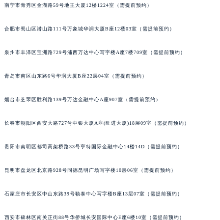
南宁市青秀区金湖路59号地王大厦12楼1224室（需提前预约）
福建省三明市三元区东乾二路名士售后服务中心（需提前预约）
福建省漳州市龙文区步港路名士售后服务中心（需提前预约）
合肥市蜀山区潜山路111号万象城华润大厦B座12楼03室（需提前预约）
江苏省常州市新北区龙锦路1590号现代传媒中心5号楼10层1008室名士售后服务中心（需提前预约）
泉州市丰泽区宝洲路729号浦西万达中心写字楼A座7楼709室（需提前预约）
江苏省淮安市清江浦区淮海北路名士售后服务中心（需提前预约）
江苏省连云港市海州区通灌北路名士售后服务中心（需提前预约）
青岛市南区山东路6号华润大厦B座22层04室（需提前预约）
江苏省南京市秦淮区中山南路1号南京中心22层22-C1-C3室名士售后服务中心（需提前预约）
江苏省宿迁市宿城区西湖路名士售后服务中心（需提前预约）
烟台市芝罘区胜利路139号万达金融中心A座907室（需提前预约）
江苏省泰州市海陵区永定东路399号置地商务中心东塔（华润万象城）17层1706室名士售后服务中心（需提前预约）
长春市朝阳区西安大路727号中银大厦A座(旺进大厦)18层09室（需提前预约）
江苏省徐州市鼓楼区淮海东路29号苏宁广场IFC国际金融中心35层3508室名士售后服务中心（需提前预约）
江苏省盐城市盐都区世纪大道5号盐城金融城写字楼1号楼16层1604室名士售后服务中心（需提前预约）
贵阳市南明区都司高架桥路33号亨特国际金融中心14楼14D（需提前预约）
江苏省扬州市邗江区国展路29号星耀天地写字楼1号楼18层1803室名士售后服务中心（需提前预约）
江苏省镇江市京口区中山东路名士售后服务中心（需提前预约）
昆明市盘龙区北京路928号同德昆明广场写字楼10层06室（需提前预约）
江西省抚州市临川区赣东大道名士售后服务中心（需提前预约）
江西省赣州市章贡区文清路名士售后服务中心（需提前预约）
石家庄市长安区中山东路39号勒泰中心写字楼B座13层07室（需提前预约）
江西省吉安市吉州区井冈山大道名士售后服务中心（需提前预约）
西安市碑林区南关正街88号华侨城长安国际中心E座6楼10室（需提前预约）
江西省景德镇市珠山区珠山中路名士售后服务中心（需提前预约）