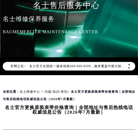
名士售后服务中心
名士维修保养服务
BAUMEMERCIER MAINTENANCE CENTER
2026年8月名士中国区售后服务网络优化升级公告
2026年8月名士全国官方售后客户服务热线：400-606-8509
名士官方全国统一服务热线400-606-8509，服务覆盖中国大陆、香港、澳门、台湾全部区域（非大陆需加拨“+86”）
▲
官网公告>
▼
2026年8月名士售后服务中心最新网点地址：
北京市朝阳区建国门外大街甲6号华熙国际中心写字楼D座11层1102室（北京总部）（需提前预约）
北京市东城区东长安街1号东方广场写字楼W3座6层602室（需提前预约）
当前位置：
名士维修中心
>
问题/知识/资讯
> 名士官方更换原装表带价格查询｜全部地址
天津市和平区赤峰道136号天津国际金融中心写字楼26层2603室（需提前预约）
与售后热线电话权威信息公告（2026年7月最新）
上海市徐汇区虹桥路3号港汇中心写字楼2座37层3705室（需提前预约）
名士官方更换原装表带价格查询｜全部地址与售后热线电话
权威信息公告（2026年7月最新）
上海市黄浦区南京东路299号宏伊国际广场写字楼8层806室（需提前预约）
南京市秦淮区中山南路1号（新街口）南京中心写字楼22层C1-1室（需提前预约）
常州市新北区龙锦路1590号现代传媒中心写字楼5号楼10层1008室（需提前预约）
徐州市鼓楼区淮海东路29号苏宁广场IFC国际金融中心写字楼35层3508室（需提前预约）