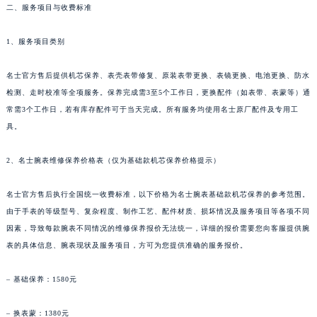
二、服务项目与收费标准
新疆维吾尔自治区克拉玛依市克拉玛依区友谊路名士售后服务中心（需提前预约）
新疆维吾尔自治区库车市库车市文化东路名士售后服务中心（需提前预约）
1、服务项目类别
新疆维吾尔自治区库尔勒市库尔勒市人民东路名士售后服务中心（需提前预约）
名士官方售后提供机芯保养、表壳表带修复、原装表带更换、表镜更换、电池更换、防水
新疆维吾尔自治区奎屯市团结西街名士售后服务中心（需提前预约）
检测、走时校准等全项服务。保养完成需3至5个工作日，更换配件（如表带、表蒙等）通
新疆维吾尔自治区昆玉市昆泉街名士售后服务中心（需提前预约）
常需3个工作日，若有库存配件可于当天完成。所有服务均使用名士原厂配件及专用工
新疆维吾尔自治区沙湾市三道河子镇世纪大道南路名士售后服务中心（需提前预约）
具。
新疆维吾尔自治区石河子市北二路名士售后服务中心（需提前预约）
新疆维吾尔自治区双河市光明路名士售后服务中心（需提前预约）
2、名士腕表维修保养价格表（仅为基础款机芯保养价格提示）
新疆维吾尔自治区塔城市塔城地区闻琴路名士售后服务中心（需提前预约）
名士官方售后执行全国统一收费标准，以下价格为名士腕表基础款机芯保养的参考范围。
新疆维吾尔自治区铁门关市兴疆路名士售后服务中心（需提前预约）
由于手表的等级型号、复杂程度、制作工艺、配件材质、损坏情况及服务项目等各项不同
新疆维吾尔自治区图木舒克市图木舒克市中兴街名士售后服务中心（需提前预约）
因素，导致每款腕表不同情况的维修保养报价无法统一，详细的报价需要您向客服提供腕
新疆维吾尔自治区吐鲁番市高昌区文化中路文化中路名士售后服务中心（需提前预约）
表的具体信息、腕表现状及服务项目，方可为您提供准确的服务报价。
新疆维吾尔自治区乌苏市乌鲁木齐北路名士售后服务中心（需提前预约）
新疆维吾尔自治区五家渠市长征西街名士售后服务中心（需提前预约）
– 基础保养：1580元
新疆维吾尔自治区新星市东风路名士售后服务中心（需提前预约）
– 换表蒙：1380元
新疆维吾尔自治区伊宁市解放西路名士售后服务中心（需提前预约）