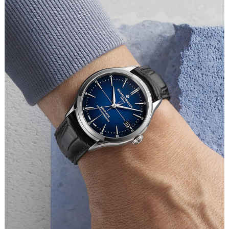
成都市锦江区人民东路6号SAC东原中心写字楼24层2406B室（需提前预约）
重庆市江北区观音桥步行街2号融恒时代广场写字楼9层902室（需提前预约）
长沙市芙蓉区定王台街道建湘路393号世茂环球金融中心写字楼（芙蓉广场）10层13室（需提前预约）
郑州市二七区铭功路10号华润大厦写字楼29层2905室（需提前预约）
太原市迎泽区解放路15号亨得利名表服务中心（品牌授权店）3层整层（需提前预约）
沈阳市沈河区中街路137号亨得利名表服务中心（品牌授权店）1层整层（需提前预约）
沈阳市沈河区中街路83号亨得利名表服务中心（品牌授权店）1层整层（需提前预约）
乌鲁木齐市天山区红山路26号时代广场（CCMALL）C座17层17-B（需提前预约）
温州市鹿城区锦绣路1067号置信广场10层1015室（需提前预约）
哈尔滨市道里区友谊西路600号富力中心T2座写字楼29层03室（需提前预约）
大连市中山区人民路15号国际金融大厦7层G室（需提前预约）
佛山市禅城区季华五路57号万科金融中心C座12层1205室（需提前预约）
东莞市东城街道鸿福东路1号民盈国贸中心T1写字楼9层907室（需提前预约）
无锡市梁溪区人民中路139号恒隆广场写字楼1座11层1104室（需提前预约）
南通市崇川区工农路57号圆融广场写字楼16层1603室（需提前预约）
苏州市苏州工业园区星港街199号苏州中心办公楼C座22层08室（需提前预约）