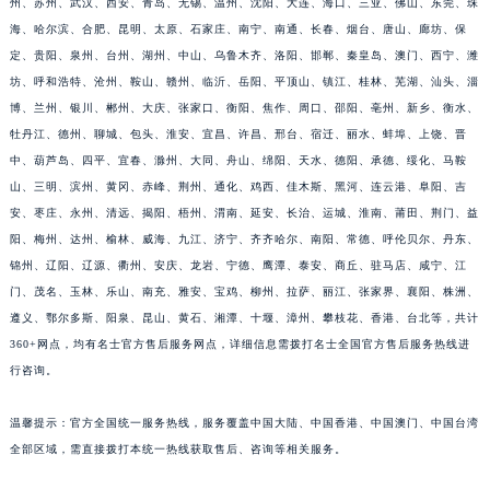
州、苏州、武汉、西安、青岛、无锡、温州、沈阳、大连、海口、三亚、佛山、东莞、珠
海、哈尔滨、合肥、昆明、太原、石家庄、南宁、南通、长春、烟台、唐山、廊坊、保
山东省潍坊市奎文区东风东街名士售后服务中心（需提前预约）
定、贵阳、泉州、台州、湖州、中山、乌鲁木齐、洛阳、邯郸、秦皇岛、澳门、西宁、潍
山东省枣庄市滕州市北辛路与善国路交叉口名士售后服务中心（需提前预约）
坊、呼和浩特、沧州、鞍山、赣州、临沂、岳阳、平顶山、镇江、桂林、芜湖、汕头、淄
山东省淄博市张店区金晶大道名士售后服务中心（需提前预约）
博、兰州、银川、郴州、大庆、张家口、衡阳、焦作、周口、邵阳、亳州、新乡、衡水、
上海市黄浦区南京东路299号宏伊国际广场写字楼8层806室名士售后服务中心（需提前预约）
牡丹江、德州、聊城、包头、淮安、宜昌、许昌、邢台、宿迁、丽水、蚌埠、上饶、晋
上海市徐汇区虹桥路3号港汇中心2座37层3705室名士售后服务中心（需提前预约）
中、葫芦岛、四平、宜春、滁州、大同、舟山、绵阳、天水、德阳、承德、绥化、马鞍
浙江省杭州市上城区钱江路1366号华润大厦A座5层503-5室名士售后服务中心（需提前预约）
山、三明、滨州、黄冈、赤峰、荆州、通化、鸡西、佳木斯、黑河、连云港、阜阳、吉
安、枣庄、永州、清远、揭阳、梧州、渭南、延安、长治、运城、淮南、莆田、荆门、益
浙江省湖州市吴兴区劳动路名士售后服务中心（需提前预约）
阳、梅州、达州、榆林、威海、九江、济宁、齐齐哈尔、南阳、常德、呼伦贝尔、丹东、
浙江省嘉兴市南湖区广益路705号嘉兴世界贸易中心A座13层1304室名士售后服务中心（需提前预约）
锦州、辽阳、辽源、衢州、安庆、龙岩、宁德、鹰潭、泰安、商丘、驻马店、咸宁、江
浙江省金华市金东区东市南街777号金华万达广场4号楼22楼2209室名士售后服务中心（需提前预约）
门、茂名、玉林、乐山、南充、雅安、宝鸡、柳州、拉萨、丽江、张家界、襄阳、株洲、
浙江省丽水市莲都区解放街名士售后服务中心（需提前预约）
遵义、鄂尔多斯、阳泉、昆山、黄石、湘潭、十堰、漳州、攀枝花、香港、台北等，共计
浙江省宁波市江北区大闸南路500号来福士广场办公楼20层2009室名士售后服务中心（需提前预约）
360+网点，均有名士官方售后服务网点，详细信息需拨打名士全国官方售后服务热线进
浙江省衢州市柯城区上街名士售后服务中心（需提前预约）
行咨询。
浙江省绍兴市越城区胜利东路379号世茂天际中心写字楼8层805室名士售后服务中心（需提前预约）
温馨提示：官方全国统一服务热线，服务覆盖中国大陆、中国香港、中国澳门、中国台湾
浙江省舟山市定海区解放东路名士售后服务中心（需提前预约）
全部区域，需直接拨打本统一热线获取售后、咨询等相关服务。
澳门特别行政区大堂区议事亭前地（新马路）名士售后服务中心（需提前预约）
澳门特别行政区风顺堂区南湾大马路名士售后服务中心（需提前预约）