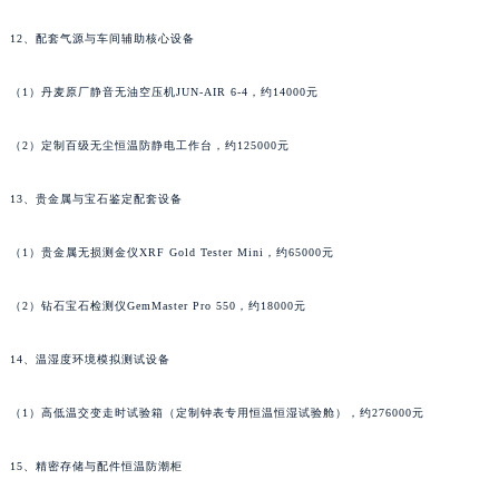
甘肃省嘉峪关市雄关区新华中路名士售后服务中心（需提前预约）
12、配套气源与车间辅助核心设备
甘肃省金昌市金川区北京路名士售后服务中心（需提前预约）
（1）丹麦原厂静音无油空压机JUN-AIR 6-4，约14000元
甘肃省酒泉市肃州区西大街名士售后服务中心（需提前预约）
甘肃省临夏市城南街道团结路名士售后服务中心（需提前预约）
（2）定制百级无尘恒温防静电工作台，约125000元
甘肃省陇南市武都区人民路名士售后服务中心（需提前预约）
甘肃省平凉市崆峒区西大街名士售后服务中心（需提前预约）
13、贵金属与宝石鉴定配套设备
甘肃省庆阳市西峰区南大街名士售后服务中心（需提前预约）
甘肃省天水市秦州区民主路名士售后服务中心（需提前预约）
（1）贵金属无损测金仪XRF Gold Tester Mini，约65000元
甘肃省武威市凉州区迎宾路名士售后服务中心（需提前预约）
（2）钻石宝石检测仪GemMaster Pro 550，约18000元
甘肃省张掖市甘州区民乐北路名士售后服务中心（需提前预约）
宁夏回族自治区固原市原州区文化街名士售后服务中心（需提前预约）
14、温湿度环境模拟测试设备
宁夏回族自治区石嘴山市大武口区贺兰山路名士售后服务中心（需提前预约）
宁夏回族自治区吴忠市利通区开元大道名士售后服务中心（需提前预约）
（1）高低温交变走时试验箱（定制钟表专用恒温恒湿试验舱），约276000元
宁夏回族自治区银川市兴庆区新华东路97号新百中心C馆一层C1-18号商铺名士售后服务中心（需提前预约）
15、精密存储与配件恒温防潮柜
宁夏回族自治区中卫市沙坡头区鼓楼东街名士售后服务中心（需提前预约）
青海省果洛藏族自治州玛沁县团结路名士售后服务中心（需提前预约）