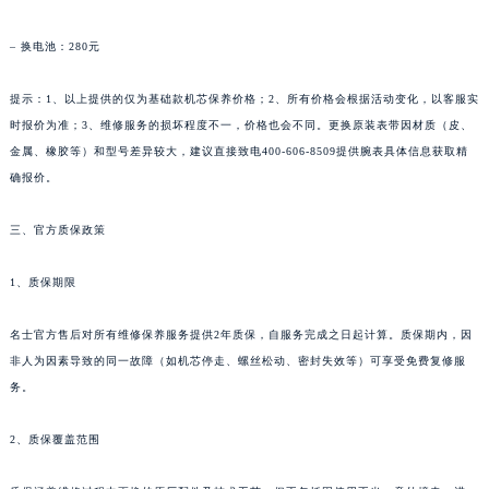
贵州省安顺市西秀区中华南路名士售后服务中心（需提前预约）
– 换电池：280元
贵州省毕节市七星关区松山路名士售后服务中心（需提前预约）
贵州省六盘水市钟山区钟山大道名士售后服务中心（需提前预约）
提示：1、以上提供的仅为基础款机芯保养价格；2、所有价格会根据活动变化，以客服实
贵州省黔东南苗族侗族自治州凯里市北京西路名士售后服务中心（需提前预约）
时报价为准；3、维修服务的损坏程度不一，价格也会不同。更换原装表带因材质（皮、
金属、橡胶等）和型号差异较大，建议直接致电400-606-8509提供腕表具体信息获取精
贵州省黔西南布依族苗族自治州兴义市大道与桔香路交汇处名士售后服务中心（需提前预约）
确报价。
贵州省铜仁市碧江区民主路名士售后服务中心（需提前预约）
贵州省遵义市红花岗区共青大道与嵩山路交叉口名士售后服务中心（需提前预约）
三、官方质保政策
四川省阿坝州市马尔康市团结街名士售后服务中心（需提前预约）
四川省巴中市巴州区江北大道名士售后服务中心（需提前预约）
1、质保期限
四川省成都市锦江区人民东路6号SAC东原中心24层2406B室名士售后服务中心（需提前预约）
名士官方售后对所有维修保养服务提供2年质保，自服务完成之日起计算。质保期内，因
四川省达州市通川区中心广场、老车坝名士售后服务中心（需提前预约）
非人为因素导致的同一故障（如机芯停走、螺丝松动、密封失效等）可享受免费复修服
四川省德阳市旌阳区长江西路、南街名士售后服务中心（需提前预约）
务。
四川省甘孜州市康定市情歌广场、箭炉街名士售后服务中心（需提前预约）
四川省广安市广安区建安南路名士售后服务中心（需提前预约）
2、质保覆盖范围
四川省广元市利州区老城南北街、东大街名士售后服务中心（需提前预约）
四川省乐山市市中区嘉定中路名士售后服务中心（需提前预约）