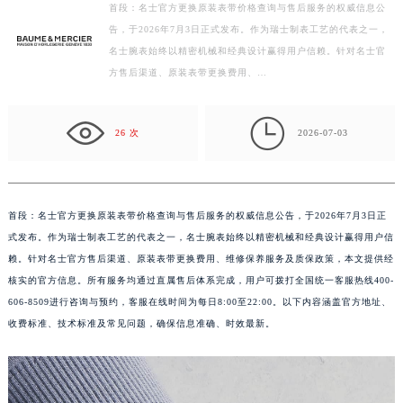
首段：名士官方更换原装表带价格查询与售后服务的权威信息公
扬州市邗江区国展路29号星耀天地写字楼1号楼18层1803室（需提前预约）
告，于2026年7月3日正式发布。作为瑞士制表工艺的代表之一，
盐城市盐都区世纪大道5号盐城金融城写字楼1号楼16层1604室（需提前预约）
名士腕表始终以精密机械和经典设计赢得用户信赖。针对名士官
方售后渠道、原装表带更换费用、…
泰州市海陵区永定东路399号置地商务中心东塔写字楼（华润万象城）17层1706室（需提前预约）
宁波市江北区大闸南路500号来福士广场办公楼20层2009室（需提前预约）

杭州市上城区钱江路1366号华润大厦写字楼A座5层503-5室（需提前预约）
26 次
2026-07-03
金华市金东区东市南街777号金华万达广场写字楼4号楼22层2209室（需提前预约）
绍兴市越城区胜利东路379号世茂天际中心写字楼8层805室（需提前预约）
嘉兴市南湖区广益路705号嘉兴世界贸易中心写字楼A座13层1304室（需提前预约）
首段：名士官方更换原装表带价格查询与售后服务的权威信息公告，于2026年7月3日正
南昌市红谷滩新区红谷中大道998号绿地双子塔（中央广场）A1座办公楼14层07室（需提前预约）
式发布。作为瑞士制表工艺的代表之一，名士腕表始终以精密机械和经典设计赢得用户信
济南市历下区经十路11111号华润中心写字楼（万象城）15层1508室（需提前预约）
赖。针对名士官方售后渠道、原装表带更换费用、维修保养服务及质保政策，本文提供经
广州市天河区天河路230号万菱汇国际中心写字楼A塔7层704室（需提前预约）
核实的官方信息。所有服务均通过直属售后体系完成，用户可拨打全国统一客服热线400-
广州市越秀区环市东路371-375号世界贸易中心大厦南塔写字楼15层07室（需提前预约）
606-8509进行咨询与预约，客服在线时间为每日8:00至22:00。以下内容涵盖官方地址、
收费标准、技术标准及常见问题，确保信息准确、时效最新。
深圳市罗湖区深南东路5001号华润大厦写字楼17层1701室（需提前预约）
惠州市惠城区江北文昌一路7号华贸大厦写字楼1座30层05室（需提前预约）
厦门市思明区湖滨东路95号华润大厦写字楼B座11层1104室（需提前预约）
福州市鼓楼区五四路128-1号恒力城写字楼15层03室（需提前预约）