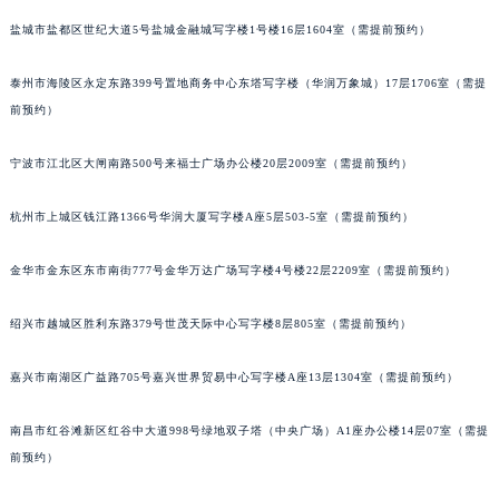
盐城市盐都区世纪大道5号盐城金融城写字楼1号楼16层1604室（需提前预约）
吉林省梅河口市新华街道梅河大街名士售后服务中心（需提前预约）
吉林省四平市铁东区紫气大路与南九经街交汇处名士售后服务中心（需提前预约）
泰州市海陵区永定东路399号置地商务中心东塔写字楼（华润万象城）17层1706室（需提
吉林省松原市宁江区五环大街名士售后服务中心（需提前预约）
前预约）
吉林省通化市东昌区环通乡江南大街名士售后服务中心（需提前预约）
吉林省延边市延吉市解放路名士售后服务中心（需提前预约）
宁波市江北区大闸南路500号来福士广场办公楼20层2009室（需提前预约）
辽宁省鞍山市铁东区站前街名士售后服务中心（需提前预约）
杭州市上城区钱江路1366号华润大厦写字楼A座5层503-5室（需提前预约）
辽宁省本溪市平山区胜利路名士售后服务中心（需提前预约）
辽宁省朝阳市双塔区新华路名士售后服务中心（需提前预约）
金华市金东区东市南街777号金华万达广场写字楼4号楼22层2209室（需提前预约）
辽宁省丹东市振兴区七经街名士售后服务中心（需提前预约）
辽宁省抚顺市新抚区东一路名士售后服务中心（需提前预约）
绍兴市越城区胜利东路379号世茂天际中心写字楼8层805室（需提前预约）
辽宁省阜新市海州区解放大街名士售后服务中心（需提前预约）
辽宁省葫芦岛市连山区中央路名士售后服务中心（需提前预约）
嘉兴市南湖区广益路705号嘉兴世界贸易中心写字楼A座13层1304室（需提前预约）
辽宁省锦州市古塔区中央大街名士售后服务中心（需提前预约）
南昌市红谷滩新区红谷中大道998号绿地双子塔（中央广场）A1座办公楼14层07室（需提
辽宁省辽阳市白塔区新运大街名士售后服务中心（需提前预约）
前预约）
辽宁省盘锦市兴隆台区石油大街名士售后服务中心（需提前预约）
辽宁省铁岭市银州区南马路名士售后服务中心（需提前预约）