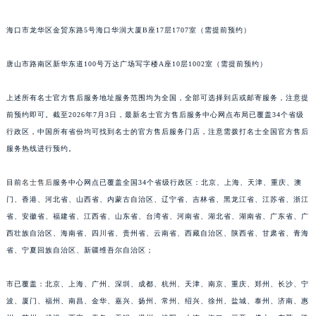
江西省九江市浔阳区浔阳路名士售后服务中心（需提前预约）
海口市龙华区金贸东路5号海口华润大厦B座17层1707室（需提前预约）
江西省南昌市红谷滩新区红谷中大道998号绿地双子塔（中央广场）A1座办公楼14层1407室名士售后服务中心（需提前预约）
江西省萍乡市安源区萍安北大道与康庄路交叉口名士售后服务中心（需提前预约）
唐山市路南区新华东道100号万达广场写字楼A座10层1002室（需提前预约）
江西省上饶市信州区滨江西路名士售后服务中心（需提前预约）
上述所有名士官方售后服务地址服务范围均为全国，全部可选择到店或邮寄服务，注意提
江西省新余市渝水区北湖西路名士售后服务中心（需提前预约）
前预约即可。截至2026年7月3日，最新名士官方售后服务中心网点布局已覆盖34个省级
江西省宜春市袁州区中山中路名士售后服务中心（需提前预约）
行政区，中国所有省份均可找到名士的官方售后服务门店，注意需拨打名士全国官方售后
江西省鹰潭市月湖区胜利东路名士售后服务中心（需提前预约）
服务热线进行预约。
山东省德州市德城区东风中路名士售后服务中心（需提前预约）
山东省东营市东营区济南路名士售后服务中心（需提前预约）
目前
名士售后
服务中心网点已覆盖全国34个省级行政区：北京、上海、天津、重庆、澳
山东省济南市历下区经十路11111号华润中心写字楼（万象城）15层1508室名士售后服务中心（需提前预约）
门、香港、河北省、山西省、内蒙古自治区、辽宁省、吉林省、黑龙江省、江苏省、浙江
省、安徽省、福建省、江西省、山东省、台湾省、河南省、湖北省、湖南省、广东省、广
山东省济宁市任城区太白楼路名士售后服务中心（需提前预约）
西壮族自治区、海南省、四川省、贵州省、云南省、西藏自治区、陕西省、甘肃省、青海
山东省莱芜市文化南路8号银座商城名表维修一楼名表维修名士售后服务中心（需提前预约）
省、宁夏回族自治区、新疆维吾尔自治区；
山东省临沂市兰山区解放路名士售后服务中心（需提前预约）
山东省日照市东港区烟台路名士售后服务中心（需提前预约）
市已覆盖：北京、上海、广州、深圳、成都、杭州、天津、南京、重庆、郑州、长沙、宁
山东省泰安市泰山区财源街道泰山大街名士售后服务中心（需提前预约）
波、厦门、福州、南昌、金华、嘉兴、扬州、常州、绍兴、徐州、盐城、泰州、济南、惠
山东省威海市环翠区新威海路89号振华商厦一楼名表维修名士售后服务中心（需提前预约）