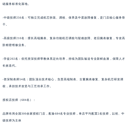
础服务标准化落地。
青海省海北藏族自治州海晏县将军路名士售后服务中心（需提前预约）
青海省海东市乐都区滨河路名士售后服务中心（需提前预约）
-中级技师256名：可独立完成机芯拆装、调校、保养及中度故障修复，是门店核心服务骨
青海省海南藏族自治州共和县青海湖大街名士售后服务中心（需提前预约）
干。
青海省海西蒙古族藏族自治州德令哈市柴达木路名士售后服务中心（需提前预约）
-高级技师210名：擅长高端腕表、复杂功能机芯调校与疑难故障、老旧腕表修复，专攻高
青海省黄南藏族自治州同仁市德合隆路名士售后服务中心（需提前预约）
阶精密维修业务。
青海省西宁市城西区海湖新区西关大道名士售后服务中心（需提前预约）
青海省玉树藏族自治州结古镇胜利路名士售后服务中心（需提前预约）
-学徒202名：依托资深技师带教体系定向培养，持续为团队输送专业新鲜血液，保障人才
陕西省安康市汉滨区金州路名士售后服务中心（需提前预约）
长效迭代。
陕西省宝鸡市渭滨区经二路名士售后服务中心（需提前预约）
-资深制表师54名：团队顶尖技术核心，负责高端制表、古董腕表修复、复杂机芯研发调
陕西省汉中市汉台区北大街名士售后服务中心（需提前预约）
校，承担技术攻坚与工艺传承工作。
陕西省商洛市商州区州城街名士售后服务中心（需提前预约）
陕西省铜川市王益区红旗街名士售后服务中心（需提前预约）
授权店技师（684名）：
陕西省渭南市临渭区东风大街名士售后服务中心（需提前预约）
陕西省咸阳市秦都区沣西新城统一西路与白马河路交汇处名士售后服务中心（需提前预约）
品牌布局全国300余家授权门店，配备684名专业技师，单店平均配置2名技师，以初、中
陕西省延安市宝塔区中心街名士售后服务中心（需提前预约）
级技师为主体
陕西省榆林市榆阳区长兴路名士售后服务中心（需提前预约）