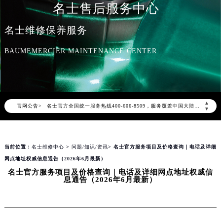
名士售后服务中心
名士维修保养服务
BAUMEMERCIER MAINTENANCE CENTER
2026年8月名士中国区售后服务网络优化升级公告
2026年8月名士全国官方售后客户服务热线：400-606-8509
名士官方全国统一服务热线400-606-8509，服务覆盖中国大陆、香港、澳门、台湾全部区域（非大陆需加拨“+86”）
▲
官网公告>
▼
2026年8月名士售后服务中心最新网点地址：
北京市朝阳区建国门外大街甲6号华熙国际中心写字楼D座11层1102室（北京总部）（需提前预约）
北京市东城区东长安街1号东方广场写字楼W3座6层602室（需提前预约）
当前位置：
名士维修中心
>
问题/知识/资讯
> 名士官方服务项目及价格查询｜电话及详细
天津市和平区赤峰道136号天津国际金融中心写字楼26层2603室（需提前预约）
网点地址权威信息通告（2026年6月最新）
上海市徐汇区虹桥路3号港汇中心写字楼2座37层3705室（需提前预约）
名士官方服务项目及价格查询｜电话及详细网点地址权威信
息通告（2026年6月最新）
上海市黄浦区南京东路299号宏伊国际广场写字楼8层806室（需提前预约）
南京市秦淮区中山南路1号（新街口）南京中心写字楼22层C1-1室（需提前预约）
常州市新北区龙锦路1590号现代传媒中心写字楼5号楼10层1008室（需提前预约）
徐州市鼓楼区淮海东路29号苏宁广场IFC国际金融中心写字楼35层3508室（需提前预约）