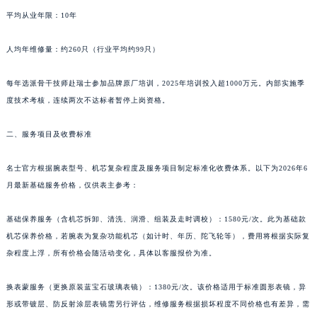
平均从业年限：10年
新疆维吾尔自治区阿克苏市东大街名士售后服务中心（需提前预约）
新疆维吾尔自治区阿拉尔市胜利大道名士售后服务中心（需提前预约）
人均年维修量：约260只（行业平均约99只）
新疆维吾尔自治区阿拉山口市友好路名士售后服务中心（需提前预约）
新疆维吾尔自治区阿勒泰市解放路名士售后服务中心（需提前预约）
每年选派骨干技师赴瑞士参加品牌原厂培训，2025年培训投入超1000万元。内部实施季
新疆维吾尔自治区阿图什市光明路名士售后服务中心（需提前预约）
度技术考核，连续两次不达标者暂停上岗资格。
新疆维吾尔自治区白杨市军垦路名士售后服务中心（需提前预约）
二、服务项目及收费标准
新疆维吾尔自治区北屯市团结路名士售后服务中心（需提前预约）
新疆维吾尔自治区博乐市博乐市北京路名士售后服务中心（需提前预约）
名士官方根据腕表型号、机芯复杂程度及服务项目制定标准化收费体系。以下为2026年6
新疆维吾尔自治区昌吉市延安北路名士售后服务中心（需提前预约）
月最新基础服务价格，仅供表主参考：
新疆维吾尔自治区阜康市博峰路名士售后服务中心（需提前预约）
新疆维吾尔自治区哈密市伊州区建国北路名士售后服务中心（需提前预约）
基础保养服务（含机芯拆卸、清洗、润滑、组装及走时调校）：1580元/次。此为基础款
机芯保养价格，若腕表为复杂功能机芯（如计时、年历、陀飞轮等），费用将根据实际复
新疆维吾尔自治区和田市和田市北京西路名士售后服务中心（需提前预约）
杂程度上浮，所有价格会随活动变化，具体以客服报价为准。
新疆维吾尔自治区胡杨河市胡杨河市胡杨路名士售后服务中心（需提前预约）
新疆维吾尔自治区霍尔果斯市亚欧北路名士售后服务中心（需提前预约）
换表蒙服务（更换原装蓝宝石玻璃表镜）：1380元/次。该价格适用于标准圆形表镜，异
新疆维吾尔自治区喀什市解放北路名士售后服务中心（需提前预约）
形或带镀层、防反射涂层表镜需另行评估，维修服务根据损坏程度不同价格也有差异，需
新疆维吾尔自治区可克达拉市幸福路名士售后服务中心（需提前预约）