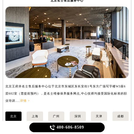
北京名士售后服务中心
北京王府井名士售后服务中心位于北京市东城区东长安街1号东方广场写字楼W3座6
上
层602室（需提前预约），是名士维修保养服务网点,中心技师均接受国际化标准的职
（
业培训....
详情 >
训..
北京
上海
广州
深圳
天津
成都

400-606-8509