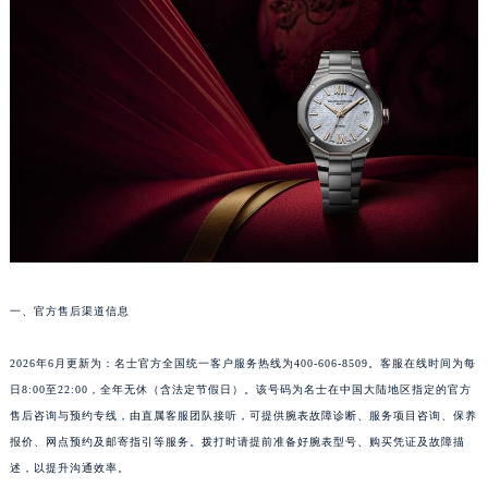
成都市锦江区人民东路6号SAC东原中心写字楼24层2406B室（需提前预约）
重庆市江北区观音桥步行街2号融恒时代广场写字楼9层902室（需提前预约）
长沙市芙蓉区定王台街道建湘路393号世茂环球金融中心写字楼（芙蓉广场）10层13室（需提前预约）
郑州市二七区铭功路10号华润大厦写字楼29层2905室（需提前预约）
太原市迎泽区解放路15号亨得利名表服务中心（品牌授权店）3层整层（需提前预约）
沈阳市沈河区中街路137号亨得利名表服务中心（品牌授权店）1层整层（需提前预约）
沈阳市沈河区中街路83号亨得利名表服务中心（品牌授权店）1层整层（需提前预约）
乌鲁木齐市天山区红山路26号时代广场（CCMALL）C座17层17-B（需提前预约）
温州市鹿城区锦绣路1067号置信广场10层1015室（需提前预约）
哈尔滨市道里区友谊西路600号富力中心T2座写字楼29层03室（需提前预约）
一、官方售后渠道信息
大连市中山区人民路15号国际金融大厦7层G室（需提前预约）
2026年6月更新为：名士官方全国统一客户服务热线为400-606-8509。客服在线时间为每
佛山市禅城区季华五路57号万科金融中心C座12层1205室（需提前预约）
日8:00至22:00，全年无休（含法定节假日）。该号码为名士在中国大陆地区指定的官方
东莞市东城街道鸿福东路1号民盈国贸中心T1写字楼9层907室（需提前预约）
售后咨询与预约专线，由直属客服团队接听，可提供腕表故障诊断、服务项目咨询、保养
无锡市梁溪区人民中路139号恒隆广场写字楼1座11层1104室（需提前预约）
报价、网点预约及邮寄指引等服务。拨打时请提前准备好腕表型号、购买凭证及故障描
南通市崇川区工农路57号圆融广场写字楼16层1603室（需提前预约）
述，以提升沟通效率。
苏州市苏州工业园区星港街199号苏州中心办公楼C座22层08室（需提前预约）