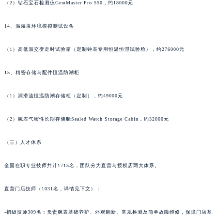
（2）钻石宝石检测仪GemMaster Pro 550，约18000元
甘肃省嘉峪关市雄关区新华中路名士售后服务中心（需提前预约）
14、温湿度环境模拟测试设备
甘肃省金昌市金川区北京路名士售后服务中心（需提前预约）
甘肃省酒泉市肃州区西大街名士售后服务中心（需提前预约）
（1）高低温交变走时试验箱（定制钟表专用恒温恒湿试验舱），约276000元
甘肃省临夏市城南街道团结路名士售后服务中心（需提前预约）
甘肃省陇南市武都区人民路名士售后服务中心（需提前预约）
15、精密存储与配件恒温防潮柜
甘肃省平凉市崆峒区西大街名士售后服务中心（需提前预约）
甘肃省庆阳市西峰区南大街名士售后服务中心（需提前预约）
（1）润滑油恒温防潮存储柜（定制），约49000元
甘肃省天水市秦州区民主路名士售后服务中心（需提前预约）
（2）腕表气密性长期存储舱Sealed Watch Storage Cabin，约32000元
甘肃省武威市凉州区迎宾路名士售后服务中心（需提前预约）
甘肃省张掖市甘州区民乐北路名士售后服务中心（需提前预约）
（三）人才体系
宁夏回族自治区固原市原州区文化街名士售后服务中心（需提前预约）
宁夏回族自治区石嘴山市大武口区贺兰山路名士售后服务中心（需提前预约）
全国在职专业技师共计1715名，团队分为直营与授权店两大体系。
宁夏回族自治区吴忠市利通区开元大道名士售后服务中心（需提前预约）
直营门店技师（1031名，详情见下文）：
宁夏回族自治区银川市兴庆区新华东路97号新百中心C馆一层C1-18号商铺名士售后服务中心（需提前预约）
宁夏回族自治区中卫市沙坡头区鼓楼东街名士售后服务中心（需提前预约）
-初级技师309名：负责腕表基础养护、外观翻新、常规检测及简单故障维修，保障门店基
青海省果洛藏族自治州玛沁县团结路名士售后服务中心（需提前预约）