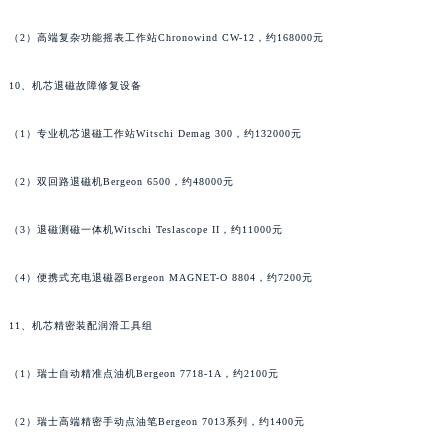
河南省许昌市魏都区建安大道与八龙路交叉口名士售后服务中心（需提前预约）
（2）高端复杂功能摇表工作站Chronowind CW-12，约168000元
河南省郑州市二七区民主路10号华润大厦29层2905室名士售后服务中心（需提前预约）
河南省周口市川汇区七一路名士售后服务中心（需提前预约）
10、机芯退磁故障修复设备
河南省驻马店市驿城区乐山大道与置地大道交叉口名士售后服务中心（需提前预约）
（1）专业机芯退磁工作站Witschi Demag 300，约132000元
湖北省鄂州市鄂城区文星大道名士售后服务中心（需提前预约）
湖北省黄冈市黄州区赤壁大道名士售后服务中心（需提前预约）
（2）双回路退磁机Bergeon 6500，约48000元
湖北省黄石市黄石港区武汉路名士售后服务中心（需提前预约）
湖北省荆门市东宝中天街步行街名士售后服务中心（需提前预约）
（3）退磁测磁一体机Witschi Teslascope II，约11000元
湖北省荆州市荆州区荆中路名士售后服务中心（需提前预约）
（4）便携式充电退磁器Bergeon MAGNET-O 8804，约7200元
湖北省十堰市茅箭区人民北路名士售后服务中心（需提前预约）
湖北省随州市曾都区青年路名士售后服务中心（需提前预约）
11、机芯精密装配润滑工具组
湖北省咸宁市咸安区长安大道名士售后服务中心（需提前预约）
湖北省襄阳市樊城区长虹路与人民路交叉口名士售后服务中心（需提前预约）
（1）瑞士自动精准点油机Bergeon 7718-1A，约2100元
湖北省孝感市孝南区复兴大道名士售后服务中心（需提前预约）
湖北省宜昌市西陵区夷陵大道与港窑路名士售后服务中心（需提前预约）
（2）瑞士高端精密手动点油笔Bergeon 7013系列，约1400元
湖南省常德市武陵区人民路名士售后服务中心（需提前预约）