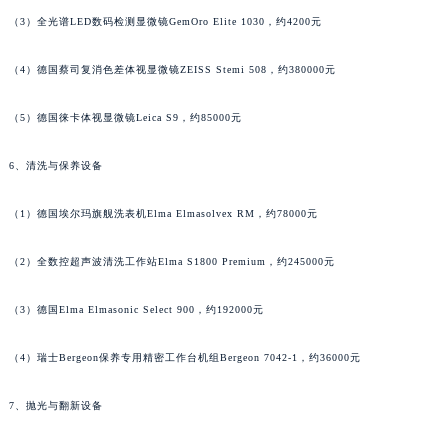
（3）全光谱LED数码检测显微镜GemOro Elite 1030，约4200元
广西壮族自治区贺州市八步区城东街道灵峰南路名士售后服务中心（需提前预约）
广西壮族自治区来宾市兴宾区桂中大道名士售后服务中心（需提前预约）
（4）德国蔡司复消色差体视显微镜ZEISS Stemi 508，约380000元
广西壮族自治区柳州市城中区中山中路名士售后服务中心（需提前预约）
广西壮族自治区钦州市钦南区金海湾东大街名士售后服务中心（需提前预约）
（5）德国徕卡体视显微镜Leica S9，约85000元
广西壮族自治区梧州市万秀区龙湖镇高旺路名士售后服务中心（需提前预约）
6、清洗与保养设备
广西壮族自治区玉林市玉州区金玉路名士售后服务中心（需提前预约）
海南省儋州市儋州市那大镇兰洋北路名士售后服务中心（需提前预约）
（1）德国埃尔玛旗舰洗表机Elma Elmasolvex RM，约78000元
海南省东方市八所镇解放西路名士售后服务中心（需提前预约）
海南省琼海市嘉积镇东风路名士售后服务中心（需提前预约）
（2）全数控超声波清洗工作站Elma S1800 Premium，约245000元
海南省三沙市西沙区西沙群岛永兴岛北京路名士售后服务中心（需提前预约）
海南省三亚市吉阳区迎宾路名士售后服务中心（需提前预约）
（3）德国Elma Elmasonic Select 900，约192000元
海南省万宁市万城镇解放路名士售后服务中心（需提前预约）
（4）瑞士Bergeon保养专用精密工作台机组Bergeon 7042-1，约36000元
海南省文昌市文城镇教育东路名士售后服务中心（需提前预约）
海南省五指山市通什镇三月三大道名士售后服务中心（需提前预约）
7、抛光与翻新设备
香港特别行政区尖沙咀区油尖旺区广东道名士售后服务中心（需提前预约）
香港特别行政区金钟区中西区金钟道名士售后服务中心（需提前预约）