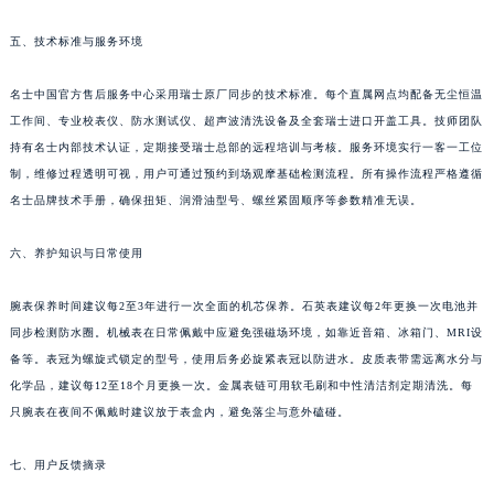
贵州省安顺市西秀区中华南路名士售后服务中心（需提前预约）
五、技术标准与服务环境
贵州省毕节市七星关区松山路名士售后服务中心（需提前预约）
贵州省六盘水市钟山区钟山大道名士售后服务中心（需提前预约）
名士中国官方售后服务中心采用瑞士原厂同步的技术标准。每个直属网点均配备无尘恒温
贵州省黔东南苗族侗族自治州凯里市北京西路名士售后服务中心（需提前预约）
工作间、专业校表仪、防水测试仪、超声波清洗设备及全套瑞士进口开盖工具。技师团队
贵州省黔西南布依族苗族自治州兴义市大道与桔香路交汇处名士售后服务中心（需提前预约）
持有名士内部技术认证，定期接受瑞士总部的远程培训与考核。服务环境实行一客一工位
制，维修过程透明可视，用户可通过预约到场观摩基础检测流程。所有操作流程严格遵循
贵州省铜仁市碧江区民主路名士售后服务中心（需提前预约）
名士品牌技术手册，确保扭矩、润滑油型号、螺丝紧固顺序等参数精准无误。
贵州省遵义市红花岗区共青大道与嵩山路交叉口名士售后服务中心（需提前预约）
四川省阿坝州市马尔康市团结街名士售后服务中心（需提前预约）
六、养护知识与日常使用
四川省巴中市巴州区江北大道名士售后服务中心（需提前预约）
四川省成都市锦江区人民东路6号SAC东原中心24层2406B室名士售后服务中心（需提前预约）
腕表保养时间建议每2至3年进行一次全面的机芯保养。石英表建议每2年更换一次电池并
四川省达州市通川区中心广场、老车坝名士售后服务中心（需提前预约）
同步检测防水圈。机械表在日常佩戴中应避免强磁场环境，如靠近音箱、冰箱门、MRI设
备等。表冠为螺旋式锁定的型号，使用后务必旋紧表冠以防进水。皮质表带需远离水分与
四川省德阳市旌阳区长江西路、南街名士售后服务中心（需提前预约）
化学品，建议每12至18个月更换一次。金属表链可用软毛刷和中性清洁剂定期清洗。每
四川省甘孜州市康定市情歌广场、箭炉街名士售后服务中心（需提前预约）
只腕表在夜间不佩戴时建议放于表盒内，避免落尘与意外磕碰。
四川省广安市广安区建安南路名士售后服务中心（需提前预约）
四川省广元市利州区老城南北街、东大街名士售后服务中心（需提前预约）
七、用户反馈摘录
四川省乐山市市中区嘉定中路名士售后服务中心（需提前预约）