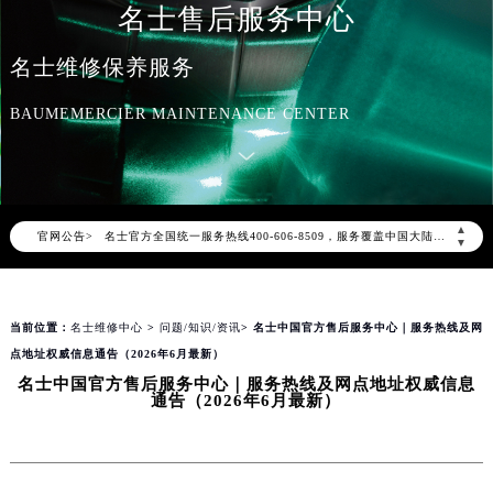
名士售后服务中心
名士维修保养服务
BAUMEMERCIER MAINTENANCE CENTER
2026年8月名士中国区售后服务网络优化升级公告
2026年8月名士全国官方售后客户服务热线：400-606-8509
名士官方全国统一服务热线400-606-8509，服务覆盖中国大陆、香港、澳门、台湾全部区域（非大陆需加拨“+86”）
▲
官网公告>
2026年8月名士售后服务中心最新网点地址：
▼
北京市朝阳区建国门外大街甲6号华熙国际中心写字楼D座11层1102室（北京总部）（需提前预约）
北京市东城区东长安街1号东方广场写字楼W3座6层602室（需提前预约）
当前位置：
名士维修中心
>
问题/知识/资讯
> 名士中国官方售后服务中心｜服务热线及网
天津市和平区赤峰道136号天津国际金融中心写字楼26层2603室（需提前预约）
点地址权威信息通告（2026年6月最新）
上海市徐汇区虹桥路3号港汇中心写字楼2座37层3705室（需提前预约）
名士中国官方售后服务中心｜服务热线及网点地址权威信息
上海市黄浦区南京东路299号宏伊国际广场写字楼8层806室（需提前预约）
通告（2026年6月最新）
南京市秦淮区中山南路1号（新街口）南京中心写字楼22层C1-1室（需提前预约）
常州市新北区龙锦路1590号现代传媒中心写字楼5号楼10层1008室（需提前预约）
徐州市鼓楼区淮海东路29号苏宁广场IFC国际金融中心写字楼35层3508室（需提前预约）