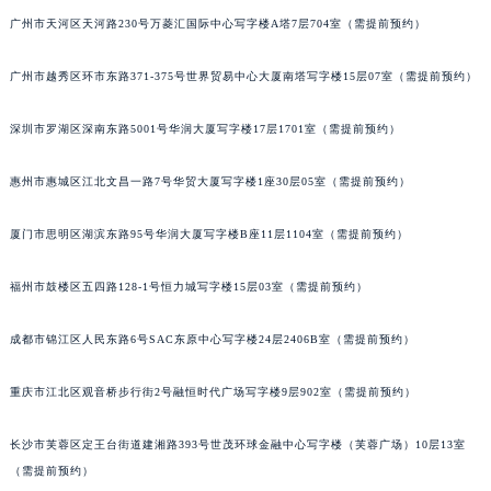
吉林省梅河口市新华街道梅河大街名士售后服务中心（需提前预约）
广州市天河区天河路230号万菱汇国际中心写字楼A塔7层704室（需提前预约）
吉林省四平市铁东区紫气大路与南九经街交汇处名士售后服务中心（需提前预约）
广州市越秀区环市东路371-375号世界贸易中心大厦南塔写字楼15层07室（需提前预约）
吉林省松原市宁江区五环大街名士售后服务中心（需提前预约）
吉林省通化市东昌区环通乡江南大街名士售后服务中心（需提前预约）
深圳市罗湖区深南东路5001号华润大厦写字楼17层1701室（需提前预约）
吉林省延边市延吉市解放路名士售后服务中心（需提前预约）
辽宁省鞍山市铁东区站前街名士售后服务中心（需提前预约）
惠州市惠城区江北文昌一路7号华贸大厦写字楼1座30层05室（需提前预约）
辽宁省本溪市平山区胜利路名士售后服务中心（需提前预约）
厦门市思明区湖滨东路95号华润大厦写字楼B座11层1104室（需提前预约）
辽宁省朝阳市双塔区新华路名士售后服务中心（需提前预约）
辽宁省丹东市振兴区七经街名士售后服务中心（需提前预约）
福州市鼓楼区五四路128-1号恒力城写字楼15层03室（需提前预约）
辽宁省抚顺市新抚区东一路名士售后服务中心（需提前预约）
辽宁省阜新市海州区解放大街名士售后服务中心（需提前预约）
成都市锦江区人民东路6号SAC东原中心写字楼24层2406B室（需提前预约）
辽宁省葫芦岛市连山区中央路名士售后服务中心（需提前预约）
辽宁省锦州市古塔区中央大街名士售后服务中心（需提前预约）
重庆市江北区观音桥步行街2号融恒时代广场写字楼9层902室（需提前预约）
辽宁省辽阳市白塔区新运大街名士售后服务中心（需提前预约）
长沙市芙蓉区定王台街道建湘路393号世茂环球金融中心写字楼（芙蓉广场）10层13室
辽宁省盘锦市兴隆台区石油大街名士售后服务中心（需提前预约）
（需提前预约）
辽宁省铁岭市银州区南马路名士售后服务中心（需提前预约）