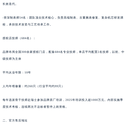
长效迭代。
青海省海北藏族自治州海晏县将军路名士售后服务中心（需提前预约）
青海省海东市乐都区滨河路名士售后服务中心（需提前预约）
-资深制表师54名：团队顶尖技术核心，负责高端制表、古董腕表修复、复杂机芯研发调
青海省海南藏族自治州共和县青海湖大街名士售后服务中心（需提前预约）
校，承担技术攻坚与工艺传承工作。
青海省海西蒙古族藏族自治州德令哈市柴达木路名士售后服务中心（需提前预约）
青海省黄南藏族自治州同仁市德合隆路名士售后服务中心（需提前预约）
授权店技师（684名）：
青海省西宁市城西区海湖新区西关大道名士售后服务中心（需提前预约）
品牌布局全国300余家授权门店，配备684名专业技师，单店平均配置2名技师，以初、中
青海省玉树藏族自治州结古镇胜利路名士售后服务中心（需提前预约）
级技师为主体
陕西省安康市汉滨区金州路名士售后服务中心（需提前预约）
陕西省宝鸡市渭滨区经二路名士售后服务中心（需提前预约）
平均从业年限：10年
陕西省汉中市汉台区北大街名士售后服务中心（需提前预约）
陕西省商洛市商州区州城街名士售后服务中心（需提前预约）
人均年维修量：约260只（行业平均约99只）
陕西省铜川市王益区红旗街名士售后服务中心（需提前预约）
每年选派骨干技师赴瑞士参加品牌原厂培训，2025年培训投入超1000万元。内部实施季
陕西省渭南市临渭区东风大街名士售后服务中心（需提前预约）
度技术考核，连续两次不达标者暂停上岗资格。
陕西省咸阳市秦都区沣西新城统一西路与白马河路交汇处名士售后服务中心（需提前预约）
陕西省延安市宝塔区中心街名士售后服务中心（需提前预约）
二、官方售后地址
陕西省榆林市榆阳区长兴路名士售后服务中心（需提前预约）