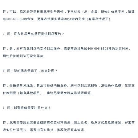
云南省玉溪市红塔区南北大街名士售后服务中心（需提前预约）
答：可以。原装表带需根据腕表型号询价，不同材质（皮、金属、织物）价格不同，请致
云南省昭通市昭阳区青年路名士售后服务中心（需提前预约）
电400-606-8509查询。更换表带服务通常30分钟内完成（有库存情况下）。
台湾省台北市万华区中华路名士售后服务中心（需提前预约）
台湾省新北市板桥区文化路名士售后服务中心（需提前预约）
7. 问：官方售后网点是否提供到店预约？
台湾省桃园市中坜区中丰路名士售后服务中心（需提前预约）
答：是，所有直属网点均支持到店服务，需提前通过热线400-606-8509预约到店时间。
台湾省台中市西屯区文华路名士售后服务中心（需提前预约）
预约后按时到达可避免等待。
台湾省台南市中西区国华街名士售后服务中心（需提前预约）
台湾省高雄市新兴区五福路名士售后服务中心（需提前预约）
8. 问：我的腕表受磁了，怎么处理？
台湾省基隆市仁爱区仁三路名士售后服务中心（需提前预约）
台湾省新竹市东区中正路名士售后服务中心（需提前预约）
答：受磁是常见现象，售后可提供消磁服务。您可以到店或邮寄，消磁操作免费，仅需支
台湾省嘉义市东区文化路名士售后服务中心（需提前预约）
付检测费（如有其他项目）。建议尽量避免腕表靠近强磁源。
重庆市江北区观音桥步行街2号融恒时代广场9层902室名士售后服务中心（需提前预约）
9. 问：邮寄维修需要注意什么？
新疆维吾尔自治区乌鲁木齐市天山区红山路26号时代广场（CCMALL）C座17层17-B名士售后服务中心（需提前预约）
浙江省温州市鹿城区锦绣路1067号置信广场10层1015室名士售后服务中心（需提前预约）
答：腕表需使用原装表盒或防震包装材料包裹，附上姓名、联系方式及故障描述。寄出前
黑龙江省哈尔滨市道里区友谊西路600号富力中心T2座写字楼29层03室室名士售后服务中心（需提前预约）
请备份外观照片。运费由官方承担，推荐使用顺丰速运。
辽宁省大连市中山区人民路15号国际金融大厦7层G室名士售后服务中心（需提前预约）