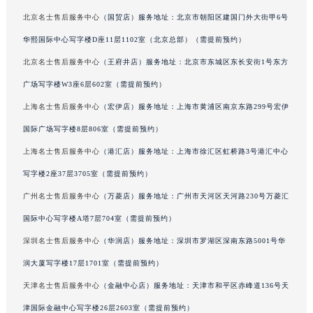
海南省海口市龙华区金贸东路5号海口华润大厦B座17层1707室名士售后服务中心（需提前预约）
北京名士售后服务中心
（国贸店）服务地址：北京市朝阳区建国门外大街甲6号
河北省唐山市路南区新华东道100号万达广场写字楼A座10层1002室名士售后服务中心（需提前预约）
华熙国际中心写字楼D座11层1102室（北京总部）（需提前预约）
台州市椒江区东海大道1800号腾达中心东1幢20楼2002室名士售后服务中心（需提前预约）
北京名士售后服务中心
（王府井店）服务地址：北京市东城区东长安街1号东方
呼和浩特市玉泉区大学西街70号华润万象城写字楼（鄂尔多斯大厦）23层2326室名士售后服务中心（需提前预约）
广场写字楼W3座6层602室（需提前预约）
兰州市七里河区西津西路16号兰州中心写字楼21层2102室名士售后服务中心（需提前预约）
上海名士售后服务中心
（宏伊店）服务地址：上海市黄浦区南京东路299号宏伊
重庆市解放碑渝中区民权路28号英利国际金融中心写字楼20层01室名士售后服务中心（需提前预约）
国际广场写字楼8层806室（需提前预约）
节假日正常营业！
上海名士售后服务中心
（港汇店）服务地址：上海市徐汇区虹桥路3号港汇中心
写字楼2座37层3705室（需提前预约）
广州名士售后服务中心
（万菱店）服务地址：广州市天河区天河路230号万菱汇
国际中心写字楼A塔7层704室（需提前预约）
深圳名士售后服务中心
（华润店）服务地址：深圳市罗湖区深南东路5001号华
润大厦写字楼17层1701室（需提前预约）
天津名士售后服务中心
（金融中心店）服务地址：天津市和平区赤峰道136号天
津国际金融中心写字楼26层2603室（需提前预约）