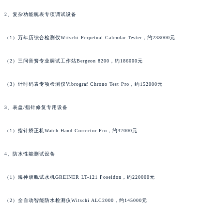
澳门特别行政区花地玛堂区关闸广场名士售后服务中心（需提前预约）
2、复杂功能腕表专项调试设备
澳门特别行政区花王堂区大三巴商圈名士售后服务中心（需提前预约）
澳门特别行政区嘉模堂区官也街名士售后服务中心（需提前预约）
（1）万年历综合检测仪Witschi Perpetual Calendar Tester，约238000元
澳门省路氹城市金光大道名士售后服务中心（需提前预约）
（2）三问音簧专业调试工作站Bergeon 8200，约186000元
澳门特别行政区望德堂区塔石广场名士售后服务中心（需提前预约）
福建省福州市鼓楼区五四路128-1号恒力城写字楼15层03室名士售后服务中心（需提前预约）
（3）计时码表专项检测仪Vibrograf Chrono Test Pro，约152000元
福建省厦门市思明区湖滨东路95号万象城华润大厦B座11层1104室名士售后服务中心（需提前预约）
广东省潮州市潮安区新风路与潮汕路交汇处名士售后服务中心（需提前预约）
3、表盘/指针修复专用设备
广东省广州市天河区天河路230号万菱汇国际中心A塔7层704室名士售后服务中心（需提前预约）
（1）指针矫正机Watch Hand Corrector Pro，约37000元
广东省广州市越秀区环市东路371-375号世界贸易中心大厦南塔15层1507室名士售后服务中心（需提前预约）
广东省河源市源城区越王大道名士售后服务中心（需提前预约）
4、防水性能测试设备
广东省惠州市惠城区江北文昌一路7号华贸大厦1座30层3005室名士售后服务中心（需提前预约）
广东省江门市蓬江区广场西路名士售后服务中心（需提前预约）
（1）海神旗舰试水机GREINER LT-121 Poseidon，约220000元
广东省揭阳市榕城进贤门步行街名士售后服务中心（需提前预约）
广东省茂名市电白区水东街道迎宾大道名士售后服务中心（需提前预约）
（2）全自动智能防水检测仪Witschi ALC2000，约145000元
广东省梅州市梅江区金燕大道名士售后服务中心（需提前预约）