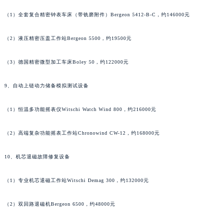
香港特别行政区九龙区油尖旺区弥敦道名士售后服务中心（需提前预约）
（1）全套复合精密钟表车床（带铣磨附件）Bergeon 5412-B-C，约146000元
香港特别行政区铜锣湾区湾仔区轩尼诗道名士售后服务中心（需提前预约）
河南省安阳市文峰区解放大道名士售后服务中心（需提前预约）
（2）液压精密压盖工作站Bergeon 5500，约19500元
河南省鹤壁市淇滨区九州路名士售后服务中心（需提前预约）
（3）德国精密微型加工车床Boley 50，约122000元
河南省济源市沁园街道济水大道名士售后服务中心（需提前预约）
河南省焦作市解放区解放路名士售后服务中心（需提前预约）
9、自动上链动力储备模拟测试设备
河南省开封市鼓楼区中山路名士售后服务中心（需提前预约）
河南省洛阳市西工区中州中路与解放路交叉口名士售后服务中心（需提前预约）
（1）恒温多功能摇表仪Witschi Watch Wind 800，约216000元
河南省漯河市源汇区交通路名士售后服务中心（需提前预约）
（2）高端复杂功能摇表工作站Chronowind CW-12，约168000元
河南省南阳市宛城区范蠡东路与南都路交叉口名士售后服务中心（需提前预约）
河南省平顶山市卫东区建设路名士售后服务中心（需提前预约）
10、机芯退磁故障修复设备
河南省濮阳市大华龙区开州路绿城路交叉口名士售后服务中心（需提前预约）
河南省三门峡市湖滨区和平路名士售后服务中心（需提前预约）
（1）专业机芯退磁工作站Witschi Demag 300，约132000元
河南省商丘市梁园区神火大道名士售后服务中心（需提前预约）
河南省新乡市红旗区人民路名士售后服务中心（需提前预约）
（2）双回路退磁机Bergeon 6500，约48000元
河南省信阳市浉河区东方红大道名士售后服务中心（需提前预约）