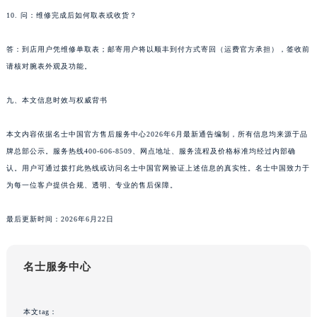
广东省佛山市禅城区季华五路57号万科金融中心C座12层1205室名士售后服务中心（需提前预约）
10. 问：维修完成后如何取表或收货？
广东省东莞市东城街道鸿福东路1号民盈国贸中心T1写字楼9层907室名士售后服务中心（需提前预约）
答：到店用户凭维修单取表；邮寄用户将以顺丰到付方式寄回（运费官方承担），签收前
江苏省无锡市梁溪区人民中路139号恒隆广场写字楼1座11层1104室名士售后服务中心（需提前预约）
请核对腕表外观及功能。
江苏省南通市崇川区工农路57号圆融广场写字楼16层1603室名士售后服务中心（需提前预约）
江苏省苏州市苏州工业园区 星港街199号苏州中心办公楼C座22层08室名士售后服务中心（需提前预约）
九、本文信息时效与权威背书
湖北省武汉市江汉区解放大道686号世界贸易大厦38层09室名士售后服务中心（需提前预约）
广西省南宁市青秀区金湖路59号地王大厦12楼1224室名士售后服务中心（需提前预约）
本文内容依据名士中国官方售后服务中心2026年6月最新通告编制，所有信息均来源于品
牌总部公示。服务热线400-606-8509、网点地址、服务流程及价格标准均经过内部确
安徽省合肥市蜀山区潜山路111号万象城华润大厦B座12楼03室名士售后服务中心（需提前预约）
认。用户可通过拨打此热线或访问名士中国官网验证上述信息的真实性。名士中国致力于
福建省泉州市丰泽区宝洲路729号浦西万达中心写字楼A座7楼709室名士售后服务中心（需提前预约）
为每一位客户提供合规、透明、专业的售后保障。
山东省青岛市南区山东路6号华润大厦B座22层04室名士售后服务中心（需提前预约）
山东省烟台市芝罘区胜利路139号万达金融中心A座907室名士售后服务中心（需提前预约）
最后更新时间：2026年6月22日
吉林省长春市朝阳区西安大路727号中银大厦A座(旺进大厦)18层09室名士售后服务中心（需提前预约）
贵州省贵阳市南明区都司高架桥路33号亨特国际金融中心14楼14D名士售后服务中心（需提前预约）
名士服务中心
云南省昆明市盘龙区北京路928号同德昆明广场写字楼10层06室名士售后服务中心（需提前预约）
河北省石家庄市长安区中山东路39号勒泰中心写字楼B座13层07室名士售后服务中心（需提前预约）
本文tag：
陕西省西安市碑林区南关正街88号华侨城长安国际中心E座6楼10室名士售后服务中心（需提前预约）