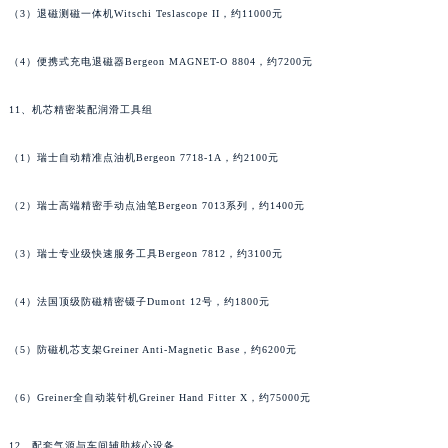
（3）退磁测磁一体机Witschi Teslascope II，约11000元
河南省许昌市魏都区建安大道与八龙路交叉口名士售后服务中心（需提前预约）
河南省郑州市二七区民主路10号华润大厦29层2905室名士售后服务中心（需提前预约）
（4）便携式充电退磁器Bergeon MAGNET-O 8804，约7200元
河南省周口市川汇区七一路名士售后服务中心（需提前预约）
河南省驻马店市驿城区乐山大道与置地大道交叉口名士售后服务中心（需提前预约）
11、机芯精密装配润滑工具组
湖北省鄂州市鄂城区文星大道名士售后服务中心（需提前预约）
（1）瑞士自动精准点油机Bergeon 7718-1A，约2100元
湖北省黄冈市黄州区赤壁大道名士售后服务中心（需提前预约）
湖北省黄石市黄石港区武汉路名士售后服务中心（需提前预约）
（2）瑞士高端精密手动点油笔Bergeon 7013系列，约1400元
湖北省荆门市东宝中天街步行街名士售后服务中心（需提前预约）
湖北省荆州市荆州区荆中路名士售后服务中心（需提前预约）
（3）瑞士专业级快速服务工具Bergeon 7812，约3100元
湖北省十堰市茅箭区人民北路名士售后服务中心（需提前预约）
湖北省随州市曾都区青年路名士售后服务中心（需提前预约）
（4）法国顶级防磁精密镊子Dumont 12号，约1800元
湖北省咸宁市咸安区长安大道名士售后服务中心（需提前预约）
（5）防磁机芯支架Greiner Anti-Magnetic Base，约6200元
湖北省襄阳市樊城区长虹路与人民路交叉口名士售后服务中心（需提前预约）
湖北省孝感市孝南区复兴大道名士售后服务中心（需提前预约）
（6）Greiner全自动装针机Greiner Hand Fitter X，约75000元
湖北省宜昌市西陵区夷陵大道与港窑路名士售后服务中心（需提前预约）
湖南省常德市武陵区人民路名士售后服务中心（需提前预约）
12、配套气源与车间辅助核心设备