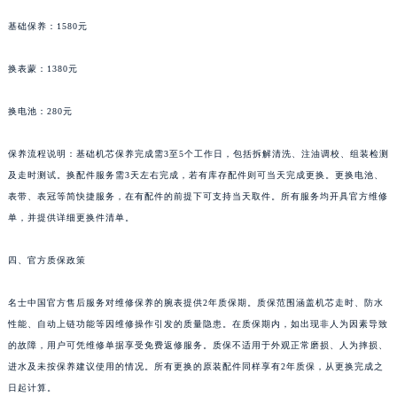
新疆维吾尔自治区克拉玛依市克拉玛依区友谊路名士售后服务中心（需提前预约）
基础保养：1580元
新疆维吾尔自治区库车市库车市文化东路名士售后服务中心（需提前预约）
新疆维吾尔自治区库尔勒市库尔勒市人民东路名士售后服务中心（需提前预约）
换表蒙：1380元
新疆维吾尔自治区奎屯市团结西街名士售后服务中心（需提前预约）
换电池：280元
新疆维吾尔自治区昆玉市昆泉街名士售后服务中心（需提前预约）
新疆维吾尔自治区沙湾市三道河子镇世纪大道南路名士售后服务中心（需提前预约）
保养流程说明：基础机芯保养完成需3至5个工作日，包括拆解清洗、注油调校、组装检测
新疆维吾尔自治区石河子市北二路名士售后服务中心（需提前预约）
及走时测试。换配件服务需3天左右完成，若有库存配件则可当天完成更换。更换电池、
新疆维吾尔自治区双河市光明路名士售后服务中心（需提前预约）
表带、表冠等简快捷服务，在有配件的前提下可支持当天取件。所有服务均开具官方维修
新疆维吾尔自治区塔城市塔城地区闻琴路名士售后服务中心（需提前预约）
单，并提供详细更换件清单。
新疆维吾尔自治区铁门关市兴疆路名士售后服务中心（需提前预约）
四、官方质保政策
新疆维吾尔自治区图木舒克市图木舒克市中兴街名士售后服务中心（需提前预约）
新疆维吾尔自治区吐鲁番市高昌区文化中路文化中路名士售后服务中心（需提前预约）
名士中国官方售后服务对维修保养的腕表提供2年质保期。质保范围涵盖机芯走时、防水
新疆维吾尔自治区乌苏市乌鲁木齐北路名士售后服务中心（需提前预约）
性能、自动上链功能等因维修操作引发的质量隐患。在质保期内，如出现非人为因素导致
新疆维吾尔自治区五家渠市长征西街名士售后服务中心（需提前预约）
的故障，用户可凭维修单据享受免费返修服务。质保不适用于外观正常磨损、人为摔损、
新疆维吾尔自治区新星市东风路名士售后服务中心（需提前预约）
进水及未按保养建议使用的情况。所有更换的原装配件同样享有2年质保，从更换完成之
日起计算。
新疆维吾尔自治区伊宁市解放西路名士售后服务中心（需提前预约）