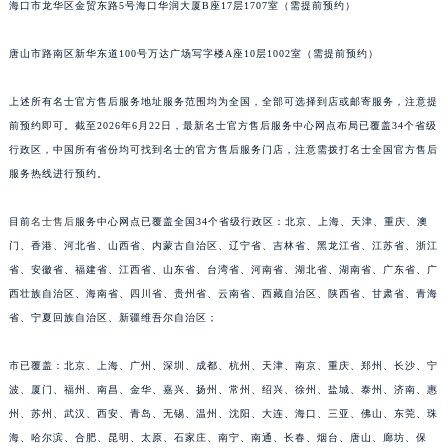
海口市龙华区金贸东路5号海口华润大厦B座17层1707室（需提前预约）
福建省三明市三元区东乾二路名士售后服务中心（需提前预约）
福建省漳州市龙文区步港路名士售后服务中心（需提前预约）
唐山市路南区新华东道100号万达广场写字楼A座10层1002室（需提前预约）
江苏省常州市新北区龙锦路1590号现代传媒中心5号楼10层1008室名士售后服务中心（需提前预约）
上述所有名士官方售后服务地址服务范围均为全国，全部可选择到店或邮寄服务，注意提
江苏省淮安市清江浦区淮海北路名士售后服务中心（需提前预约）
前预约即可。截至2026年6月22日，最新名士官方售后服务中心网点布局已覆盖34个省级
江苏省连云港市海州区通灌北路名士售后服务中心（需提前预约）
行政区，中国所有省份均可找到名士的官方售后服务门店，注意需拨打名士全国官方售后
江苏省南京市秦淮区中山南路1号南京中心22层22-C1-C3室名士售后服务中心（需提前预约）
服务热线进行预约。
江苏省宿迁市宿城区西湖路名士售后服务中心（需提前预约）
江苏省泰州市海陵区永定东路399号置地商务中心东塔（华润万象城）17层1706室名士售后服务中心（需提前预约）
目前
名士售后
服务中心网点已覆盖全国34个省级行政区：北京、上海、天津、重庆、澳
江苏省徐州市鼓楼区淮海东路29号苏宁广场IFC国际金融中心35层3508室名士售后服务中心（需提前预约）
门、香港、河北省、山西省、内蒙古自治区、辽宁省、吉林省、黑龙江省、江苏省、浙江
省、安徽省、福建省、江西省、山东省、台湾省、河南省、湖北省、湖南省、广东省、广
江苏省盐城市盐都区世纪大道5号盐城金融城写字楼1号楼16层1604室名士售后服务中心（需提前预约）
西壮族自治区、海南省、四川省、贵州省、云南省、西藏自治区、陕西省、甘肃省、青海
江苏省扬州市邗江区国展路29号星耀天地写字楼1号楼18层1803室名士售后服务中心（需提前预约）
省、宁夏回族自治区、新疆维吾尔自治区；
江苏省镇江市京口区中山东路名士售后服务中心（需提前预约）
江西省抚州市临川区赣东大道名士售后服务中心（需提前预约）
市已覆盖：北京、上海、广州、深圳、成都、杭州、天津、南京、重庆、郑州、长沙、宁
江西省赣州市章贡区文清路名士售后服务中心（需提前预约）
波、厦门、福州、南昌、金华、嘉兴、扬州、常州、绍兴、徐州、盐城、泰州、济南、惠
江西省吉安市吉州区井冈山大道名士售后服务中心（需提前预约）
州、苏州、武汉、西安、青岛、无锡、温州、沈阳、大连、海口、三亚、佛山、东莞、珠
海、哈尔滨、合肥、昆明、太原、石家庄、南宁、南通、长春、烟台、唐山、廊坊、保
江西省景德镇市珠山区珠山中路名士售后服务中心（需提前预约）