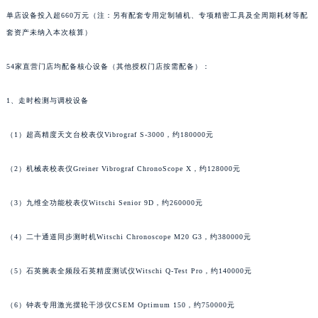
山东省潍坊市奎文区东风东街名士售后服务中心（需提前预约）
单店设备投入超660万元（注：另有配套专用定制辅机、专项精密工具及全周期耗材等配
套资产未纳入本次核算）
山东省枣庄市滕州市北辛路与善国路交叉口名士售后服务中心（需提前预约）
山东省淄博市张店区金晶大道名士售后服务中心（需提前预约）
54家直营门店均配备核心设备（其他授权门店按需配备）：
上海市黄浦区南京东路299号宏伊国际广场写字楼8层806室名士售后服务中心（需提前预约）
上海市徐汇区虹桥路3号港汇中心2座37层3705室名士售后服务中心（需提前预约）
1、走时检测与调校设备
浙江省杭州市上城区钱江路1366号华润大厦A座5层503-5室名士售后服务中心（需提前预约）
浙江省湖州市吴兴区劳动路名士售后服务中心（需提前预约）
（1）超高精度天文台校表仪Vibrograf S-3000，约180000元
浙江省嘉兴市南湖区广益路705号嘉兴世界贸易中心A座13层1304室名士售后服务中心（需提前预约）
（2）机械表校表仪Greiner Vibrograf ChronoScope X，约128000元
浙江省金华市金东区东市南街777号金华万达广场4号楼22楼2209室名士售后服务中心（需提前预约）
浙江省丽水市莲都区解放街名士售后服务中心（需提前预约）
（3）九维全功能校表仪Witschi Senior 9D，约260000元
浙江省宁波市江北区大闸南路500号来福士广场办公楼20层2009室名士售后服务中心（需提前预约）
浙江省衢州市柯城区上街名士售后服务中心（需提前预约）
（4）二十通道同步测时机Witschi Chronoscope M20 G3，约380000元
浙江省绍兴市越城区胜利东路379号世茂天际中心写字楼8层805室名士售后服务中心（需提前预约）
（5）石英腕表全频段石英精度测试仪Witschi Q-Test Pro，约140000元
浙江省舟山市定海区解放东路名士售后服务中心（需提前预约）
澳门特别行政区大堂区议事亭前地（新马路）名士售后服务中心（需提前预约）
（6）钟表专用激光摆轮干涉仪CSEM Optimum 150，约750000元
澳门特别行政区风顺堂区南湾大马路名士售后服务中心（需提前预约）