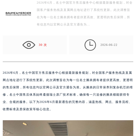
2026年6月，名士中国官方售后服务中心根据最新服务规划，对全
扬州市邗江区国展路29号星耀天地写字楼1号楼18层1803室（需提前预约）
国客户服务热线及直属网点地址进行了系统性更新。此次调整旨
盐城市盐都区世纪大道5号盐城金融城写字楼1号楼16层1604室（需提前预约）
在为每一位名士腕表拥有者提供更高效、更透明的售后保障，所
泰州市海陵区永定东路399号置地商务中心东塔写字楼（华润万象城）17层1706室（需提前预约）
有信息均以官网公示及官方通告为…
宁波市江北区大闸南路500号来福士广场办公楼20层2009室（需提前预约）

杭州市上城区钱江路1366号华润大厦写字楼A座5层503-5室（需提前预约）
30 次
2026-06-22
金华市金东区东市南街777号金华万达广场写字楼4号楼22层2209室（需提前预约）
绍兴市越城区胜利东路379号世茂天际中心写字楼8层805室（需提前预约）
嘉兴市南湖区广益路705号嘉兴世界贸易中心写字楼A座13层1304室（需提前预约）
2026年6月，名士中国官方售后服务中心根据最新服务规划，对全国客户服务热线及直属
南昌市红谷滩新区红谷中大道998号绿地双子塔（中央广场）A1座办公楼14层07室（需提前预约）
网点地址进行了系统性更新。此次调整旨在为每一位名士腕表拥有者提供更高效、更透明
济南市历下区经十路11111号华润中心写字楼（万象城）15层1508室（需提前预约）
的售后保障，所有信息均以官网公示及官方通告为准。从腕表的日常保养到复杂机芯的维
广州市天河区天河路230号万菱汇国际中心写字楼A塔7层704室（需提前预约）
修，名士中国售后体系始终遵循瑞士原厂技术标准，确保每一只送修的腕表都能获得专
广州市越秀区环市东路371-375号世界贸易中心大厦南塔写字楼15层07室（需提前预约）
业、合规的服务。以下为2026年6月最新通告的完整内容，涵盖热线、网点、服务流程、
深圳市罗湖区深南东路5001号华润大厦写字楼17层1701室（需提前预约）
收费标准及质保政策等核心信息。
惠州市惠城区江北文昌一路7号华贸大厦写字楼1座30层05室（需提前预约）
厦门市思明区湖滨东路95号华润大厦写字楼B座11层1104室（需提前预约）
福州市鼓楼区五四路128-1号恒力城写字楼15层03室（需提前预约）