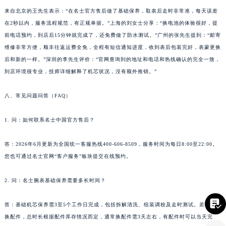
四川省凉山州市西昌市大巷口下街名士售后服务中心（需提前预约）
来自北京的王先生表示：“在名士官方售后做了基础保养，取表后走时非常准，每天误差
在2秒以内，服务流程规范，有正规单据。”上海的刘女士分享：“换电池的体验很好，提
四川省泸州市江阳区治平路名士售后服务中心（需提前预约）
前电话预约，到店后15分钟就完成了，还免费做了防水测试。”广州的张先生提到：“邮寄
四川省眉山市东坡区三苏路名士售后服务中心（需提前预约）
维修非常方便，顺丰往返运费全免，全程有短信通知进度，收到表后包装完好，表蒙更换
四川省绵阳市涪城区翠花街名士售后服务中心（需提前预约）
后和新的一样。”深圳的李先生评价：“官网查询到的地址和电话和热线确认的完全一致，
四川省南充市高坪区江东大道名士售后服务中心（需提前预约）
到店环境很专业，技师详细解释了机芯状况，没有额外推销。”
四川省内江市东兴区汉安大道名士售后服务中心（需提前预约）
四川省攀枝花市东区三线大道北段名士售后服务中心（需提前预约）
八、常见问题问答（FAQ）
四川省遂宁市船山区香林南路名士售后服务中心（需提前预约）
1. 问：如何联系名士中国官方售后？
四川省雅安市雨城区熊猫大道名士售后服务中心（需提前预约）
四川省宜宾市翠屏区长翠路名士售后服务中心（需提前预约）
答：2026年6月更新为全国统一客服热线400-606-8509，服务时间为每日8:00至22:00。
四川省资阳市雁江区滨江大道一段与和平南路名士售后服务中心（需提前预约）
您也可通过名士官网“客户服务”板块提交在线预约。
四川省自贡市自流井区华商北路名士售后服务中心（需提前预约）
西藏自治区阿里地区噶尔县北京西路名士售后服务中心（需提前预约）
2. 问：名士腕表基础保养需要多长时间？
西藏自治区昌都市卡若区昌都西路名士售后服务中心（需提前预约）

答：基础机芯保养需3至5个工作日完成，包括拆解清洗、组装调校及走时测试。若同时更
西藏自治区拉萨市城关区北京中路名士售后服务中心（需提前预约）
换配件，总时长根据配件库存情况而定，通常换配件需3天左右，有配件时可以当天完
西藏自治区林芝市巴宜区广东路名士售后服务中心（需提前预约）