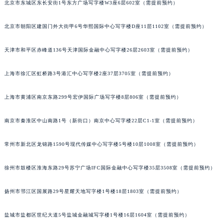
北京市东城区东长安街1号东方广场写字楼W3座6层602室（需提前预约）
武汉市江汉区解放大道686号世界贸易大厦38层09室（需提前预约）
南宁市青秀区金湖路59号地王大厦12楼1224室（需提前预约）
北京市朝阳区建国门外大街甲6号华熙国际中心写字楼D座11层1102室（需提前预约）
合肥市蜀山区潜山路111号万象城华润大厦B座12楼03室（需提前预约）
天津市和平区赤峰道136号天津国际金融中心写字楼26层2603室（需提前预约）
泉州市丰泽区宝洲路729号浦西万达中心写字楼A座7楼709室（需提前预约）
青岛市南区山东路6号华润大厦B座22层04室（需提前预约）
上海市徐汇区虹桥路3号港汇中心写字楼2座37层3705室（需提前预约）
烟台市芝罘区胜利路139号万达金融中心A座907室（需提前预约）
长春市朝阳区西安大路727号中银大厦A座(旺进大厦)18层09室（需提前预约）
上海市黄浦区南京东路299号宏伊国际广场写字楼8层806室（需提前预约）
贵阳市南明区都司高架桥路33号亨特国际金融中心14楼14D（需提前预约）
昆明市盘龙区北京路928号同德昆明广场写字楼10层06室（需提前预约）
南京市秦淮区中山南路1号（新街口）南京中心写字楼22层C1-1室（需提前预约）
石家庄市长安区中山东路39号勒泰中心写字楼B座13层07室（需提前预约）
常州市新北区龙锦路1590号现代传媒中心写字楼5号楼10层1008室（需提前预约）
西安市碑林区南关正街88号华侨城长安国际中心E座6楼10室（需提前预约）
海口市龙华区金贸东路5号海口华润大厦B座17层1707室（需提前预约）
徐州市鼓楼区淮海东路29号苏宁广场IFC国际金融中心写字楼35层3508室（需提前预约）
唐山市路南区新华东道100号万达广场写字楼A座10层1002室（需提前预约）
台州市椒江区东海大道1800号腾达中心东1幢20楼2002室（需提前预约）
扬州市邗江区国展路29号星耀天地写字楼1号楼18层1803室（需提前预约）
内蒙古自治区呼和浩特市玉泉区大学西街70号华润万象城写字楼（鄂尔多斯大厦）23层2326室（需提前预约）
盐城市盐都区世纪大道5号盐城金融城写字楼1号楼16层1604室（需提前预约）
甘肃省兰州市七里河区西津西路16号兰州中心写字楼21层2102室（需提前预约）