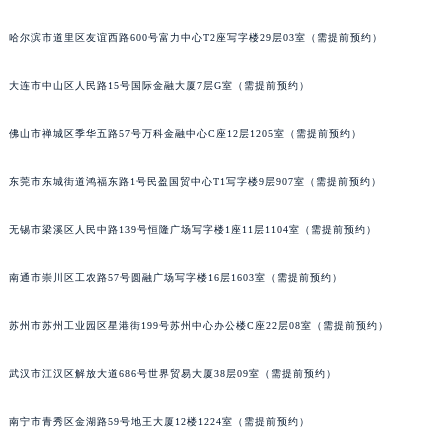
内蒙古自治区兴安盟市乌兰浩特市兴安大街名士售后服务中心（需提前预约）
哈尔滨市道里区友谊西路600号富力中心T2座写字楼29层03室（需提前预约）
山西省大同市平城区迎宾街名士售后服务中心（需提前预约）
山西省晋城市城区黄华街名士售后服务中心（需提前预约）
大连市中山区人民路15号国际金融大厦7层G室（需提前预约）
山西省晋中市榆次区顺城街名士售后服务中心（需提前预约）
山西省临汾市尧都区解放路名士售后服务中心（需提前预约）
佛山市禅城区季华五路57号万科金融中心C座12层1205室（需提前预约）
山西省吕梁市离石区永宁中路与建设街交叉口名士售后服务中心（需提前预约）
东莞市东城街道鸿福东路1号民盈国贸中心T1写字楼9层907室（需提前预约）
山西省朔州市朔城区怡西路与鄯阳西街交汇处名士售后服务中心（需提前预约）
山西省忻州市忻府区和平东街与七一南路交叉口名士售后服务中心（需提前预约）
无锡市梁溪区人民中路139号恒隆广场写字楼1座11层1104室（需提前预约）
山西省阳泉市郊区平阳东街与新城大道交叉口名士售后服务中心（需提前预约）
山西省运城市盐湖区河东街名士售后服务中心（需提前预约）
南通市崇川区工农路57号圆融广场写字楼16层1603室（需提前预约）
山西省长治市潞州区英雄中路名士售后服务中心（需提前预约）
苏州市苏州工业园区星港街199号苏州中心办公楼C座22层08室（需提前预约）
山西省太原市迎泽区迎泽街道解放路15号亨得利名表维修授权店3楼名士售后服务中心（需提前预约）
天津市和平区赤峰道136号天津国际金融中心26层2603室名士售后服务中心（需提前预约）
武汉市江汉区解放大道686号世界贸易大厦38层09室（需提前预约）
安徽省安庆市迎江区人民路名士售后服务中心（需提前预约）
安徽省蚌埠市蚌山区淮河路名士售后服务中心（需提前预约）
南宁市青秀区金湖路59号地王大厦12楼1224室（需提前预约）
安徽省亳州市谯城区魏武大道名士售后服务中心（需提前预约）