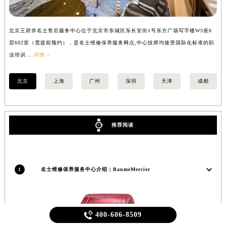
北京王府井名士售后服务中心位于北京市东城区东长安街1号东方广场写字楼W3座6
上
层602室（需提前预约），是名士维修保养服务网点,中心技师均接受国际化标准的职
（
业培训....
详情 >
训..
北京
上海
广州
深圳
天津
成都
推荐阅读
1
名士维修保养服务中心介绍 | BaumeMercier

400-606-8509