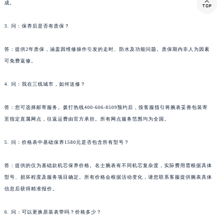

成。
西藏自治区那曲市色尼区浙江西路名士售后服务中心（需提前预约）
西藏自治区日喀则市桑珠孜区上海中路名士售后服务中心（需提前预约）
3. 问：保养后是否有质保？
西藏自治区山南市乃东区湖北大道名士售后服务中心（需提前预约）
答：提供2年质保，涵盖因维修操作引发的走时、防水及功能问题。质保期内非人为因素
云南省保山市隆阳区正阳路名士售后服务中心（需提前预约）
可免费返修。
云南省楚雄彝族自治州楚雄市鹿城南路名士售后服务中心（需提前预约）
云南省大理白族自治州大理市建设路名士售后服务中心（需提前预约）
4. 问：我在三线城市，如何送修？
云南省德宏傣族景颇族自治州芒市团结大街名士售后服务中心（需提前预约）
云南省迪庆藏族自治州香格里拉市长征大道名士售后服务中心（需提前预约）
答：您可选择邮寄服务。拨打热线400-606-8509预约后，按客服指引将腕表妥善包装寄
云南省红河哈尼族彝族自治州蒙自市天马路名士售后服务中心（需提前预约）
至指定直属网点，往返运费由官方承担。所有网点服务范围均为全国。
云南省丽江市古城区七星街名士售后服务中心（需提前预约）
5. 问：价格表中基础保养1580元是否包含所有型号？
云南省临沧市临翔区世纪路名士售后服务中心（需提前预约）
云南省怒江傈僳族自治州泸水市人民路名士售后服务中心（需提前预约）
答：提供的仅为基础款机芯保养价格。名士腕表有不同机芯复杂度，实际费用需根据具体
云南省普洱市思茅区振兴大道名士售后服务中心（需提前预约）
型号、损坏程度及服务项目确定。所有价格会根据活动变化，请您联系客服提供腕表具体
云南省曲靖市麒麟区学府路名士售后服务中心（需提前预约）
信息后获得精准报价。
云南省文山壮族苗族自治州文山市东风路名士售后服务中心（需提前预约）
6. 问：可以更换原装表带吗？价格多少？
云南省西双版纳傣族自治州景洪市宣慰大道名士售后服务中心（需提前预约）