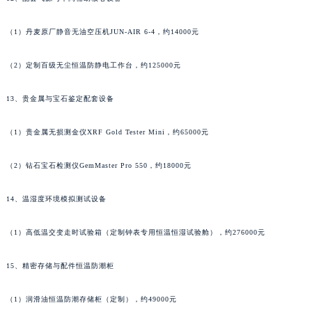
湖南省郴州市北湖区国庆北路名士售后服务中心（需提前预约）
（1）丹麦原厂静音无油空压机JUN-AIR 6-4，约14000元
湖南省衡阳市雁峰区解放路名士售后服务中心（需提前预约）
湖南省怀化市鹤城区迎丰中路名士售后服务中心（需提前预约）
（2）定制百级无尘恒温防静电工作台，约125000元
湖南省娄底市娄星区长青街名士售后服务中心（需提前预约）
湖南省邵阳市双清区东风路名士售后服务中心（需提前预约）
13、贵金属与宝石鉴定配套设备
湖南省湘潭市雨湖区莲城大道名士售后服务中心（需提前预约）
湖南省益阳市赫山区桃花仑路名士售后服务中心（需提前预约）
（1）贵金属无损测金仪XRF Gold Tester Mini，约65000元
湖南省永州市冷水滩区永州大道与中兴路交叉口名士售后服务中心（需提前预约）
（2）钻石宝石检测仪GemMaster Pro 550，约18000元
湖南省岳阳市岳阳楼区东茅岭路名士售后服务中心（需提前预约）
湖南省张家界市永定区解放路名士售后服务中心（需提前预约）
14、温湿度环境模拟测试设备
湖南省长沙市芙蓉区建湘路393号世茂环球金融中心写字楼10层1013室名士售后服务中心（需提前预约）
湖南省株洲市芦淞区建设南路名士售后服务中心（需提前预约）
（1）高低温交变走时试验箱（定制钟表专用恒温恒湿试验舱），约276000元
甘肃省白银市白银区北京路名士售后服务中心（需提前预约）
15、精密存储与配件恒温防潮柜
甘肃省定西市安定区解放路名士售后服务中心（需提前预约）
甘肃省敦煌市沙州镇阳关中路名士售后服务中心（需提前预约）
（1）润滑油恒温防潮存储柜（定制），约49000元
甘肃省合作市人民街名士售后服务中心（需提前预约）