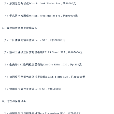
（3）渗漏定位分析仪Witschi Leak Finder Pro，约90000元
广东省清远市清城区湖西路名士售后服务中心（需提前预约）
广东省汕头市龙湖区长平路名士售后服务中心（需提前预约）
（4）干式防水检测仪Witschi ProofMaster Pro，约198000元
广东省汕尾市城区香洲街道园林社区翠园街名士售后服务中心（需提前预约）
广东省韶关市武江区芙蓉新区与老城中心交汇处名士售后服务中心（需提前预约）
5、微观精密观察显微镜设备
广东省深圳市罗湖区深南东路5001号华润大厦17层1701室名士售后服务中心（需提前预约）
（1）三目体视高清显微镜Leica S6D，约320000元
广东省阳江市江城区东风一路名士售后服务中心（需提前预约）
广东省云浮市云城区金山路名士售后服务中心（需提前预约）
（2）蔡司工业级三目变焦显微镜ZEISS Stemi 305，约185000元
广东省湛江市赤坎区观海北路名士售后服务中心（需提前预约）
广东省肇庆市端州区信安大道与砚都大道交汇处名士售后服务中心（需提前预约）
（3）全光谱LED数码检测显微镜GemOro Elite 1030，约4200元
广西壮族自治区百色市右江区中山二路名士售后服务中心（需提前预约）
广西壮族自治区北海市海城区北京路名士售后服务中心（需提前预约）
（4）德国蔡司复消色差体视显微镜ZEISS Stemi 508，约380000元
广西壮族自治区崇左市江州区石景林街道友谊大道与丽川路交汇处名士售后服务中心（需提前预约）
（5）德国徕卡体视显微镜Leica S9，约85000元
广西壮族自治区防城港市港口区金花茶大道名士售后服务中心（需提前预约）
广西壮族自治区贵港市港北区港城街道布山大道与仙衣路交叉口名士售后服务中心（需提前预约）
6、清洗与保养设备
广西壮族自治区桂林市秀峰区红岭路名士售后服务中心（需提前预约）
广西壮族自治区河池市金城江区金城江街道朝阳路名士售后服务中心（需提前预约）
（1）德国埃尔玛旗舰洗表机Elma Elmasolvex RM，约78000元