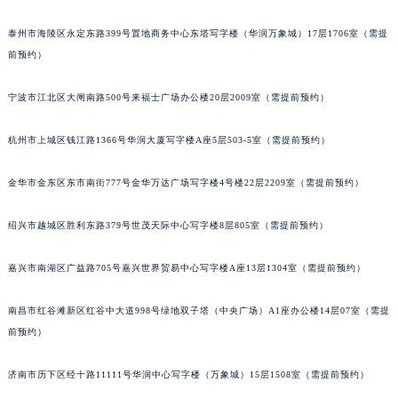
重庆市解放碑渝中区民权路28号英利国际金融中心写字楼20层01室（需提前预约）
泰州市海陵区永定东路399号置地商务中心东塔写字楼（华润万象城）17层1706室（需提
黑龙江省大庆市萨尔图区会战大街名士售后服务中心（需提前预约）
前预约）
黑龙江省鹤岗市向阳区红军路名士售后服务中心（需提前预约）
黑龙江省黑河市爱辉区中央街名士售后服务中心（需提前预约）
宁波市江北区大闸南路500号来福士广场办公楼20层2009室（需提前预约）
黑龙江省鸡西市鸡冠区红军路名士售后服务中心（需提前预约）
杭州市上城区钱江路1366号华润大厦写字楼A座5层503-5室（需提前预约）
黑龙江省佳木斯市向阳区长安路名士售后服务中心（需提前预约）
黑龙江省牡丹江市东安区太平路名士售后服务中心（需提前预约）
金华市金东区东市南街777号金华万达广场写字楼4号楼22层2209室（需提前预约）
黑龙江省七台河市桃山区大同街名士售后服务中心（需提前预约）
黑龙江省齐齐哈尔市龙沙区龙华路名士售后服务中心（需提前预约）
绍兴市越城区胜利东路379号世茂天际中心写字楼8层805室（需提前预约）
黑龙江省双鸭山市尖山区新兴大街名士售后服务中心（需提前预约）
黑龙江省绥化市北林区新华街与康庄路交叉口名士售后服务中心（需提前预约）
嘉兴市南湖区广益路705号嘉兴世界贸易中心写字楼A座13层1304室（需提前预约）
黑龙江省伊春市伊美区通河路名士售后服务中心（需提前预约）
南昌市红谷滩新区红谷中大道998号绿地双子塔（中央广场）A1座办公楼14层07室（需提
吉林省白城市洮北区明仁南街名士售后服务中心（需提前预约）
前预约）
吉林省白山市浑江区浑江大街名士售后服务中心（需提前预约）
吉林省吉林市船营区河南街名士售后服务中心（需提前预约）
济南市历下区经十路11111号华润中心写字楼（万象城）15层1508室（需提前预约）
吉林省辽源市龙山区人民大街名士售后服务中心（需提前预约）