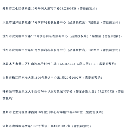
辽宁省营口市站前区市府路与渤海大街交叉口名士售后服务中心（需提前预约）
郑州市二七区铭功路10号华润大厦写字楼29层2905室（需提前预约）
辽宁省沈阳市沈河区中街路137号亨得利名表维修授权店1楼名士售后服务中心（需提前预约）
辽宁省沈阳市沈河区中街路83号亨得利名表维修授权店1楼名士售后服务中心（需提前预约）
太原市迎泽区解放路15号亨得利名表服务中心（品牌授权店）3层整层（需提前预约）
北京市朝阳区建国门外大街甲6号华熙国际中心D座11层1102室名士售后服务中心（北京总部）（需提前预约）
沈阳市沈河区中街路137号亨得利名表服务中心（品牌授权店）1层整层（需提前预约）
北京市东城区东长安街1号王府井东方广场W3座6层602室名士售后服务中心（需提前预约）
河北省保定市竞秀区朝阳北大街北国先天下名士售后服务中心（需提前预约）
沈阳市沈河区中街路83号亨得利名表服务中心（品牌授权店）1层整层（需提前预约）
内蒙古自治区阿拉善盟市左旗土尔扈特大街名士售后服务中心（需提前预约）
内蒙古自治区巴彦淖尔市临河区新华街名士售后服务中心（需提前预约）
乌鲁木齐市天山区红山路26号时代广场（CCMALL）C座17层17-B（需提前预约）
内蒙古自治区包头市青山区幸福路甲3号王府井百货名表维修名士售后服务中心（需提前预约）
台州市椒江区东海大道1800号腾达中心东1幢20楼2002室（需提前预约）
内蒙古自治区赤峰市红山区哈达街名士售后服务中心（需提前预约）
内蒙古自治区鄂尔多斯市东胜区伊金霍洛街名士售后服务中心（需提前预约）
呼和浩特市玉泉区大学西街70号华润万象城写字楼（鄂尔多斯大厦）23层2326室（需提
内蒙古自治区呼伦贝尔市海拉尔区中央街名士售后服务中心（需提前预约）
前预约）
内蒙古自治区通辽市科尔沁区明仁大街名士售后服务中心（需提前预约）
内蒙古自治区乌海市海勃湾区人民南路名士售后服务中心（需提前预约）
兰州市七里河区西津西路16号兰州中心写字楼20层2002室（需提前预约）
内蒙古自治区乌兰察布市集宁区恩和大街名士售后服务中心（需提前预约）
温州市鹿城区锦绣路1067号置信广场10层1015室（需提前预约）
内蒙古自治区锡林郭勒盟市锡林浩特市光明街与额尔敦路交叉口名士售后服务中心（需提前预约）