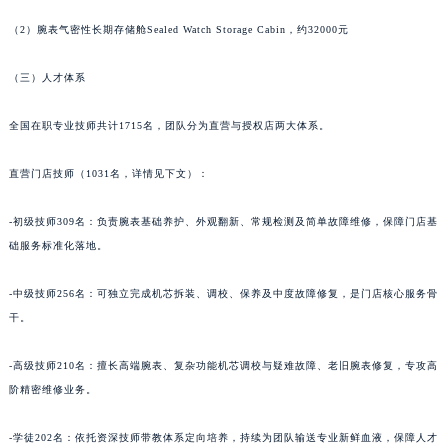
甘肃省嘉峪关市雄关区新华中路名士售后服务中心（需提前预约）
（2）腕表气密性长期存储舱Sealed Watch Storage Cabin，约32000元
甘肃省金昌市金川区北京路名士售后服务中心（需提前预约）
甘肃省酒泉市肃州区西大街名士售后服务中心（需提前预约）
（三）人才体系
甘肃省临夏市城南街道团结路名士售后服务中心（需提前预约）
全国在职专业技师共计1715名，团队分为直营与授权店两大体系。
甘肃省陇南市武都区人民路名士售后服务中心（需提前预约）
甘肃省平凉市崆峒区西大街名士售后服务中心（需提前预约）
直营门店技师（1031名，详情见下文）：
甘肃省庆阳市西峰区南大街名士售后服务中心（需提前预约）
甘肃省天水市秦州区民主路名士售后服务中心（需提前预约）
-初级技师309名：负责腕表基础养护、外观翻新、常规检测及简单故障维修，保障门店基
甘肃省武威市凉州区迎宾路名士售后服务中心（需提前预约）
础服务标准化落地。
甘肃省张掖市甘州区民乐北路名士售后服务中心（需提前预约）
-中级技师256名：可独立完成机芯拆装、调校、保养及中度故障修复，是门店核心服务骨
宁夏回族自治区固原市原州区文化街名士售后服务中心（需提前预约）
干。
宁夏回族自治区石嘴山市大武口区贺兰山路名士售后服务中心（需提前预约）
宁夏回族自治区吴忠市利通区开元大道名士售后服务中心（需提前预约）
-高级技师210名：擅长高端腕表、复杂功能机芯调校与疑难故障、老旧腕表修复，专攻高
宁夏回族自治区银川市兴庆区新华东路97号新百中心C馆一层C1-18号商铺名士售后服务中心（需提前预约）
阶精密维修业务。
宁夏回族自治区中卫市沙坡头区鼓楼东街名士售后服务中心（需提前预约）
-学徒202名：依托资深技师带教体系定向培养，持续为团队输送专业新鲜血液，保障人才
青海省果洛藏族自治州玛沁县团结路名士售后服务中心（需提前预约）