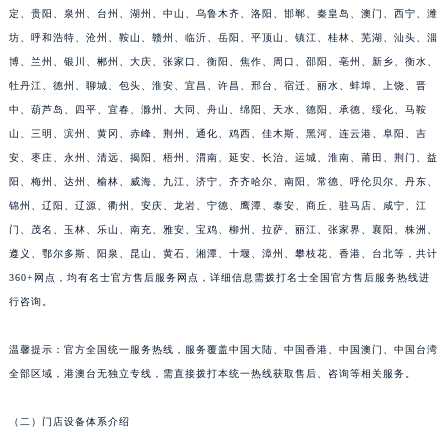
定、贵阳、泉州、台州、湖州、中山、乌鲁木齐、洛阳、邯郸、秦皇岛、澳门、西宁、潍
江西省九江市浔阳区浔阳路名士售后服务中心（需提前预约）
坊、呼和浩特、沧州、鞍山、赣州、临沂、岳阳、平顶山、镇江、桂林、芜湖、汕头、淄
江西省南昌市红谷滩新区红谷中大道998号绿地双子塔（中央广场）A1座办公楼14层1407室名士售后服务中心（需提前预约）
博、兰州、银川、郴州、大庆、张家口、衡阳、焦作、周口、邵阳、亳州、新乡、衡水、
江西省萍乡市安源区萍安北大道与康庄路交叉口名士售后服务中心（需提前预约）
牡丹江、德州、聊城、包头、淮安、宜昌、许昌、邢台、宿迁、丽水、蚌埠、上饶、晋
江西省上饶市信州区滨江西路名士售后服务中心（需提前预约）
中、葫芦岛、四平、宜春、滁州、大同、舟山、绵阳、天水、德阳、承德、绥化、马鞍
江西省新余市渝水区北湖西路名士售后服务中心（需提前预约）
山、三明、滨州、黄冈、赤峰、荆州、通化、鸡西、佳木斯、黑河、连云港、阜阳、吉
安、枣庄、永州、清远、揭阳、梧州、渭南、延安、长治、运城、淮南、莆田、荆门、益
江西省宜春市袁州区中山中路名士售后服务中心（需提前预约）
阳、梅州、达州、榆林、威海、九江、济宁、齐齐哈尔、南阳、常德、呼伦贝尔、丹东、
江西省鹰潭市月湖区胜利东路名士售后服务中心（需提前预约）
锦州、辽阳、辽源、衢州、安庆、龙岩、宁德、鹰潭、泰安、商丘、驻马店、咸宁、江
山东省德州市德城区东风中路名士售后服务中心（需提前预约）
门、茂名、玉林、乐山、南充、雅安、宝鸡、柳州、拉萨、丽江、张家界、襄阳、株洲、
山东省东营市东营区济南路名士售后服务中心（需提前预约）
遵义、鄂尔多斯、阳泉、昆山、黄石、湘潭、十堰、漳州、攀枝花、香港、台北等，共计
山东省济南市历下区经十路11111号华润中心写字楼（万象城）15层1508室名士售后服务中心（需提前预约）
360+网点，均有名士官方售后服务网点，详细信息需拨打名士全国官方售后服务热线进
山东省济宁市任城区太白楼路名士售后服务中心（需提前预约）
行咨询。
山东省莱芜市文化南路8号银座商城名表维修一楼名表维修名士售后服务中心（需提前预约）
温馨提示：官方全国统一服务热线，服务覆盖中国大陆、中国香港、中国澳门、中国台湾
山东省临沂市兰山区解放路名士售后服务中心（需提前预约）
全部区域，港澳台无独立专线，需直接拨打本统一热线获取售后、咨询等相关服务。
山东省日照市东港区烟台路名士售后服务中心（需提前预约）
山东省泰安市泰山区财源街道泰山大街名士售后服务中心（需提前预约）
（二）门店设备体系介绍
山东省威海市环翠区新威海路89号振华商厦一楼名表维修名士售后服务中心（需提前预约）