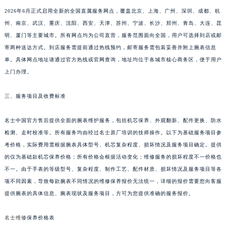
新疆维吾尔自治区阿克苏市东大街名士售后服务中心（需提前预约）
2026年6月正式启用全新的全国直属服务网点，覆盖北京、上海、广州、深圳、成都、杭
州、南京、武汉、重庆、沈阳、西安、天津、苏州、宁波、长沙、郑州、青岛、大连、昆
新疆维吾尔自治区阿拉尔市胜利大道名士售后服务中心（需提前预约）
明、厦门等主要城市。所有网点均为公司直营，服务范围面向全国，用户可选择到店或邮
新疆维吾尔自治区阿拉山口市友好路名士售后服务中心（需提前预约）
寄两种送达方式。到店服务需提前通过热线预约，邮寄服务需包装妥善并附上腕表信息
新疆维吾尔自治区阿勒泰市解放路名士售后服务中心（需提前预约）
单。具体网点地址请通过官方热线或官网查询，地址均位于各城市核心商务区，便于用户
新疆维吾尔自治区阿图什市光明路名士售后服务中心（需提前预约）
上门办理。
新疆维吾尔自治区白杨市军垦路名士售后服务中心（需提前预约）
新疆维吾尔自治区北屯市团结路名士售后服务中心（需提前预约）
三、服务项目及收费标准
新疆维吾尔自治区博乐市博乐市北京路名士售后服务中心（需提前预约）
名士中国官方售后提供全面的腕表维护服务，包括机芯保养、外观翻新、配件更换、防水
新疆维吾尔自治区昌吉市延安北路名士售后服务中心（需提前预约）
检测、走时校准等。所有服务均由经过名士原厂培训的技师操作。以下为基础服务项目参
新疆维吾尔自治区阜康市博峰路名士售后服务中心（需提前预约）
考价格，实际费用需根据腕表具体型号、机芯复杂程度、损坏情况及服务项目确定。提供
新疆维吾尔自治区哈密市伊州区建国北路名士售后服务中心（需提前预约）
的仅为基础款机芯保养价格；所有价格会根据活动变化；维修服务的损坏程度不一价格也
新疆维吾尔自治区和田市和田市北京西路名士售后服务中心（需提前预约）
不一。由于手表的等级型号、复杂程度、制作工艺、配件材质、损坏情况及服务项目等各
新疆维吾尔自治区胡杨河市胡杨河市胡杨路名士售后服务中心（需提前预约）
项不同因素，导致每款腕表不同情况的维修保养报价无法统一，详细的报价需要您向客服
提供腕表的具体信息、腕表现状及服务项目，方可为您提供准确的服务报价。
新疆维吾尔自治区霍尔果斯市亚欧北路名士售后服务中心（需提前预约）
新疆维吾尔自治区喀什市解放北路名士售后服务中心（需提前预约）
名士维修
保养价格表
新疆维吾尔自治区可克达拉市幸福路名士售后服务中心（需提前预约）