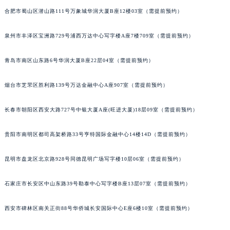
安徽省池州市贵池区长江路名士售后服务中心（需提前预约）
合肥市蜀山区潜山路111号万象城华润大厦B座12楼03室（需提前预约）
安徽省滁州市琅琊区南谯北路名士售后服务中心（需提前预约）
泉州市丰泽区宝洲路729号浦西万达中心写字楼A座7楼709室（需提前预约）
安徽省阜阳市颍州区颍州北路名士售后服务中心（需提前预约）
安徽省淮北市相山区淮海路名士售后服务中心（需提前预约）
青岛市南区山东路6号华润大厦B座22层04室（需提前预约）
安徽省淮南市田家庵区国庆中路名士售后服务中心（需提前预约）
安徽省黄山市屯溪区黄山西路名士售后服务中心（需提前预约）
烟台市芝罘区胜利路139号万达金融中心A座907室（需提前预约）
安徽省六安市金安区解放中路名士售后服务中心（需提前预约）
长春市朝阳区西安大路727号中银大厦A座(旺进大厦)18层09室（需提前预约）
安徽省马鞍山市雨山区湖南西路名士售后服务中心（需提前预约）
安徽省宿州市埇桥区人民中路名士售后服务中心（需提前预约）
贵阳市南明区都司高架桥路33号亨特国际金融中心14楼14D（需提前预约）
安徽省铜陵市铜官区石城大道名士售后服务中心（需提前预约）
安徽省芜湖市镜湖区中山路步行街名士售后服务中心（需提前预约）
昆明市盘龙区北京路928号同德昆明广场写字楼10层06室（需提前预约）
安徽省宣城市宣州区叠嶂西路名士售后服务中心（需提前预约）
福建省龙岩市新罗区九一南路名士售后服务中心（需提前预约）
石家庄市长安区中山东路39号勒泰中心写字楼B座13层07室（需提前预约）
福建省南平市建阳区人民西路名士售后服务中心（需提前预约）
西安市碑林区南关正街88号华侨城长安国际中心E座6楼10室（需提前预约）
福建省宁德市蕉城区天湖东路名士售后服务中心（需提前预约）
福建省莆田市城厢区霞林街道荔华东大道名士售后服务中心（需提前预约）