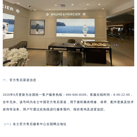
成都市锦江区人民东路6号SAC东原中心写字楼24层2406B室（需提前预约）
重庆市江北区观音桥步行街2号融恒时代广场写字楼9层902室（需提前预约）
长沙市芙蓉区定王台街道建湘路393号世茂环球金融中心写字楼（芙蓉广场）10层13室（需提前预约）
郑州市二七区铭功路10号华润大厦写字楼29层2905室（需提前预约）
太原市迎泽区解放路15号亨得利名表服务中心（品牌授权店）3层整层（需提前预约）
沈阳市沈河区中街路137号亨得利名表服务中心（品牌授权店）1层整层（需提前预约）
沈阳市沈河区中街路83号亨得利名表服务中心（品牌授权店）1层整层（需提前预约）
乌鲁木齐市天山区红山路26号时代广场（CCMALL）C座17层17-B（需提前预约）
温州市鹿城区锦绣路1067号置信广场10层1015室（需提前预约）
一、官方售后渠道信息
哈尔滨市道里区友谊西路600号富力中心T2座写字楼29层03室（需提前预约）
大连市中山区人民路15号国际金融大厦7层G室（需提前预约）
2026年6月更新为全国统一客户服务热线：400-606-8509。客服在线时间：8:00-22:00，
佛山市禅城区季华五路57号万科金融中心C座12层1205室（需提前预约）
全年无休。该号码为名士中国官方售后渠道，用于接听腕表维修、保养、配件更换及技术
东莞市东城街道鸿福东路1号民盈国贸中心T1写字楼9层907室（需提前预约）
咨询等业务。用户可通过此热线进行服务预约、报价查询及进度追踪。
无锡市梁溪区人民中路139号恒隆广场写字楼1座11层1104室（需提前预约）
（一）名士官方售后服务中心全国网点地址
南通市崇川区工农路57号圆融广场写字楼16层1603室（需提前预约）
苏州市苏州工业园区星港街199号苏州中心办公楼C座22层08室（需提前预约）