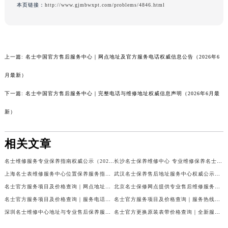
河北省唐山市路南区新华东道100号万达广场写字楼A座10层1002室名士售后服务中心（需提前预约）
本页链接：
http://www.gjmbwxpt.com/problems/4846.html
台州市椒江区东海大道1800号腾达中心东1幢20楼2002室名士售后服务中心（需提前预约）
呼和浩特市玉泉区大学西街70号华润万象城写字楼（鄂尔多斯大厦）23层2326室名士售后服务中心（需提前预约）
兰州市七里河区西津西路16号兰州中心写字楼21层2102室名士售后服务中心（需提前预约）
上一篇:
名士中国官方售后服务中心｜网点地址及官方服务电话权威信息公告（2026年6
重庆市解放碑渝中区民权路28号英利国际金融中心写字楼20层01室名士售后服务中心（需提前预约）
节假日正常营业！
月最新）
下一篇:
名士中国官方售后服务中心｜完整电话与维修地址权威信息声明（2026年6月最
新）
相关文章
名士维修服务专业保养指南权威公示（2026年7月最新）
长沙名士保养维修中心 专业维修保养名士手表权威公示（2026年7月最新）
上海名士表维修服务中心位置保养服务指南权威公示（2026年7月最新）
武汉名士保养售后地址服务中心权威公示（2026年7月最新）
名士官方服务项目及价格查询｜网点地址与24小时热线权威信息通告（2026年7月最新）
北京名士保修网点提供专业售后维修服务权威公示（2026年7月最新）
名士官方服务项目及价格查询｜服务电话及详细地址权威信息通知（2026年7月最新）
名士官方服务项目及价格查询｜服务热线及全部网点地址权威信息公告（2026年7月最新）
深圳名士维修中心地址与专业售后保养服务权威公示（2026年7月最新）
名士官方更换原装表带价格查询｜全新服务热线及门店地址权威信息公告（2026年7月最新）