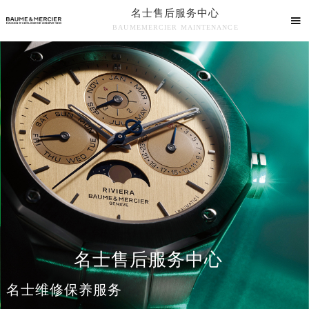
名士售后服务中心

BAUMEMERCIER MAINTENANCE
名士售后服务中心竭诚为您服务！
名士售后服务中心
名士维修保养服务