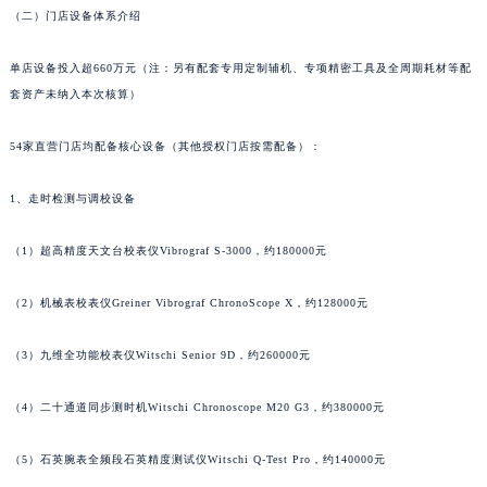
山东省枣庄市滕州市北辛路与善国路交叉口名士售后服务中心（需提前预约）
（二）门店设备体系介绍
山东省淄博市张店区金晶大道名士售后服务中心（需提前预约）
上海市黄浦区南京东路299号宏伊国际广场写字楼8层806室名士售后服务中心（需提前预约）
单店设备投入超660万元（注：另有配套专用定制辅机、专项精密工具及全周期耗材等配
套资产未纳入本次核算）
上海市徐汇区虹桥路3号港汇中心2座37层3705室名士售后服务中心（需提前预约）
浙江省杭州市上城区钱江路1366号华润大厦A座5层503-5室名士售后服务中心（需提前预约）
54家直营门店均配备核心设备（其他授权门店按需配备）：
浙江省湖州市吴兴区劳动路名士售后服务中心（需提前预约）
浙江省嘉兴市南湖区广益路705号嘉兴世界贸易中心A座13层1304室名士售后服务中心（需提前预约）
1、走时检测与调校设备
浙江省金华市金东区东市南街777号金华万达广场4号楼22楼2209室名士售后服务中心（需提前预约）
浙江省丽水市莲都区解放街名士售后服务中心（需提前预约）
（1）超高精度天文台校表仪Vibrograf S-3000，约180000元
浙江省宁波市江北区大闸南路500号来福士广场办公楼20层2009室名士售后服务中心（需提前预约）
（2）机械表校表仪Greiner Vibrograf ChronoScope X，约128000元
浙江省衢州市柯城区上街名士售后服务中心（需提前预约）
浙江省绍兴市越城区胜利东路379号世茂天际中心写字楼8层805室名士售后服务中心（需提前预约）
（3）九维全功能校表仪Witschi Senior 9D，约260000元
浙江省舟山市定海区解放东路名士售后服务中心（需提前预约）
澳门特别行政区大堂区议事亭前地（新马路）名士售后服务中心（需提前预约）
（4）二十通道同步测时机Witschi Chronoscope M20 G3，约380000元
澳门特别行政区风顺堂区南湾大马路名士售后服务中心（需提前预约）
（5）石英腕表全频段石英精度测试仪Witschi Q-Test Pro，约140000元
澳门特别行政区花地玛堂区关闸广场名士售后服务中心（需提前预约）