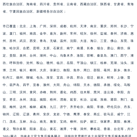
西壮族自治区、海南省、四川省、贵州省、云南省、西藏自治区、陕西省、甘肃省、青海
山东省潍坊市奎文区东风东街名士售后服务中心（需提前预约）
省、宁夏回族自治区、新疆维吾尔自治区；
山东省枣庄市滕州市北辛路与善国路交叉口名士售后服务中心（需提前预约）
山东省淄博市张店区金晶大道名士售后服务中心（需提前预约）
市已覆盖：北京、上海、广州、深圳、成都、杭州、天津、南京、重庆、郑州、长沙、宁
上海市黄浦区南京东路299号宏伊国际广场写字楼8层806室名士售后服务中心（需提前预约）
波、厦门、福州、南昌、金华、嘉兴、扬州、常州、绍兴、徐州、盐城、泰州、济南、惠
上海市徐汇区虹桥路3号港汇中心2座37层3705室名士售后服务中心（需提前预约）
州、苏州、武汉、西安、青岛、无锡、温州、沈阳、大连、海口、三亚、佛山、东莞、珠
海、哈尔滨、合肥、昆明、太原、石家庄、南宁、南通、长春、烟台、唐山、廊坊、保
浙江省杭州市上城区钱江路1366号华润大厦A座5层503-5室名士售后服务中心（需提前预约）
定、贵阳、泉州、台州、湖州、中山、乌鲁木齐、洛阳、邯郸、秦皇岛、澳门、西宁、潍
浙江省湖州市吴兴区劳动路名士售后服务中心（需提前预约）
坊、呼和浩特、沧州、鞍山、赣州、临沂、岳阳、平顶山、镇江、桂林、芜湖、汕头、淄
浙江省嘉兴市南湖区广益路705号嘉兴世界贸易中心A座13层1304室名士售后服务中心（需提前预约）
博、兰州、银川、郴州、大庆、张家口、衡阳、焦作、周口、邵阳、亳州、新乡、衡水、
浙江省金华市金东区东市南街777号金华万达广场4号楼22楼2209室名士售后服务中心（需提前预约）
牡丹江、德州、聊城、包头、淮安、宜昌、许昌、邢台、宿迁、丽水、蚌埠、上饶、晋
浙江省丽水市莲都区解放街名士售后服务中心（需提前预约）
中、葫芦岛、四平、宜春、滁州、大同、舟山、绵阳、天水、德阳、承德、绥化、马鞍
浙江省宁波市江北区大闸南路500号来福士广场办公楼20层2009室名士售后服务中心（需提前预约）
山、三明、滨州、黄冈、赤峰、荆州、通化、鸡西、佳木斯、黑河、连云港、阜阳、吉
安、枣庄、永州、清远、揭阳、梧州、渭南、延安、长治、运城、淮南、莆田、荆门、益
浙江省衢州市柯城区上街名士售后服务中心（需提前预约）
阳、梅州、达州、榆林、威海、九江、济宁、齐齐哈尔、南阳、常德、呼伦贝尔、丹东、
浙江省绍兴市越城区胜利东路379号世茂天际中心写字楼8层805室名士售后服务中心（需提前预约）
锦州、辽阳、辽源、衢州、安庆、龙岩、宁德、鹰潭、泰安、商丘、驻马店、咸宁、江
浙江省舟山市定海区解放东路名士售后服务中心（需提前预约）
门、茂名、玉林、乐山、南充、雅安、宝鸡、柳州、拉萨、丽江、张家界、襄阳、株洲、
澳门特别行政区大堂区议事亭前地（新马路）名士售后服务中心（需提前预约）
遵义、鄂尔多斯、阳泉、昆山、黄石、湘潭、十堰、漳州、攀枝花、香港、台北等，共计
澳门特别行政区风顺堂区南湾大马路名士售后服务中心（需提前预约）
360+网点，均有名士官方售后服务网点，详细信息需拨打名士全国官方售后服务热线进