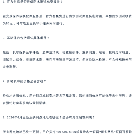
5. 官方售后是否提供防水测试免费服务？
在完成保养或换配件服务后，官方会免费进行防水测试并更换密封圈。单独防水测试收费
为80元，可与电池更换等小服务同时进行。
6. 基础保养包括哪些具体项目？
包括：机芯拆解至零件级、超声波清洗、检查磨损件、重新润滑、组装、校调走时精度、
测试动力储备、更换防水圈、表壳与表镜超声波清洁、多方位防水检测。不含外观抛光与
表带翻新。
7. 价格表中的价格是否含税？
价格均含增值税，用户到店或邮寄均开具正规发票。活动期间价格可能低于表中所列，请
在预约时向客服确认最新活动。
8. 2026年6月更新后的网点地址在哪里？是否有具体城市列表？
所有网点地址已统一更新，用户拨打400-606-8509或登录名士官网“服务网络”页面可获取