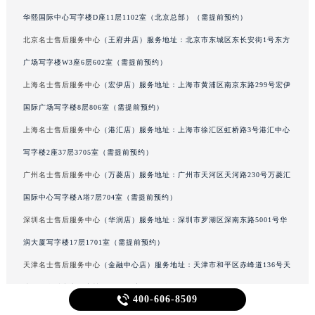
华熙国际中心写字楼D座11层1102室（北京总部）（需提前预约）
北京名士售后服务中心
（王府井店）服务地址：北京市东城区东长安街1号东方
广场写字楼W3座6层602室（需提前预约）
上海名士售后服务中心
（宏伊店）服务地址：上海市黄浦区南京东路299号宏伊
国际广场写字楼8层806室（需提前预约）
上海名士售后服务中心
（港汇店）服务地址：上海市徐汇区虹桥路3号港汇中心
写字楼2座37层3705室（需提前预约）
广州名士售后服务中心
（万菱店）服务地址：广州市天河区天河路230号万菱汇
国际中心写字楼A塔7层704室（需提前预约）
深圳名士售后服务中心
（华润店）服务地址：深圳市罗湖区深南东路5001号华
润大厦写字楼17层1701室（需提前预约）
天津名士售后服务中心
（金融中心店）服务地址：天津市和平区赤峰道136号天
津国际金融中心写字楼26层2603室（需提前预约）

400-606-8509
成都名士售后服务中心
（东原店）服务地址：成都市锦江区人民东路6号SAC东