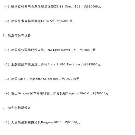
香港特别行政区九龙区油尖旺区弥敦道名士售后服务中心（需提前预约）
（4）德国蔡司复消色差体视显微镜ZEISS Stemi 508，约380000元
香港特别行政区铜锣湾区湾仔区轩尼诗道名士售后服务中心（需提前预约）
（5）德国徕卡体视显微镜Leica S9，约85000元
河南省安阳市文峰区解放大道名士售后服务中心（需提前预约）
河南省鹤壁市淇滨区九州路名士售后服务中心（需提前预约）
6、清洗与保养设备
河南省济源市沁园街道济水大道名士售后服务中心（需提前预约）
河南省焦作市解放区解放路名士售后服务中心（需提前预约）
（1）德国埃尔玛旗舰洗表机Elma Elmasolvex RM，约78000元
河南省开封市鼓楼区中山路名士售后服务中心（需提前预约）
（2）全数控超声波清洗工作站Elma S1800 Premium，约245000元
河南省洛阳市西工区中州中路与解放路交叉口名士售后服务中心（需提前预约）
河南省漯河市源汇区交通路名士售后服务中心（需提前预约）
（3）德国Elma Elmasonic Select 900，约192000元
河南省南阳市宛城区范蠡东路与南都路交叉口名士售后服务中心（需提前预约）
河南省平顶山市卫东区建设路名士售后服务中心（需提前预约）
（4）瑞士Bergeon保养专用精密工作台机组Bergeon 7042-1，约36000元
河南省濮阳市大华龙区开州路绿城路交叉口名士售后服务中心（需提前预约）
河南省三门峡市湖滨区和平路名士售后服务中心（需提前预约）
7、抛光与翻新设备
河南省商丘市梁园区神火大道名士售后服务中心（需提前预约）
（1）无尘隔尘旗舰抛光机Bergeon 6680，约69000元
河南省新乡市红旗区人民路名士售后服务中心（需提前预约）
河南省信阳市浉河区东方红大道名士售后服务中心（需提前预约）