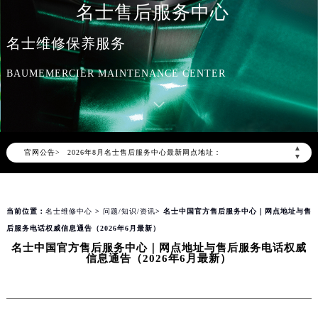
名士售后服务中心
名士维修保养服务
BAUMEMERCIER MAINTENANCE CENTER
2026年8月名士中国区售后服务网络优化升级公告
2026年8月名士全国官方售后客户服务热线：400-606-8509
名士官方全国统一服务热线400-606-8509，服务覆盖中国大陆、香港、澳门、台湾全部区域（非大陆需加拨“+86”）
▲
官网公告>
2026年8月名士售后服务中心最新网点地址：
▼
北京市朝阳区建国门外大街甲6号华熙国际中心写字楼D座11层1102室（北京总部）（需提前预约）
北京市东城区东长安街1号东方广场写字楼W3座6层602室（需提前预约）
当前位置：
名士维修中心
>
问题/知识/资讯
> 名士中国官方售后服务中心｜网点地址与售
天津市和平区赤峰道136号天津国际金融中心写字楼26层2603室（需提前预约）
后服务电话权威信息通告（2026年6月最新）
上海市徐汇区虹桥路3号港汇中心写字楼2座37层3705室（需提前预约）
名士中国官方售后服务中心｜网点地址与售后服务电话权威
上海市黄浦区南京东路299号宏伊国际广场写字楼8层806室（需提前预约）
信息通告（2026年6月最新）
南京市秦淮区中山南路1号（新街口）南京中心写字楼22层C1-1室（需提前预约）
常州市新北区龙锦路1590号现代传媒中心写字楼5号楼10层1008室（需提前预约）
徐州市鼓楼区淮海东路29号苏宁广场IFC国际金融中心写字楼35层3508室（需提前预约）