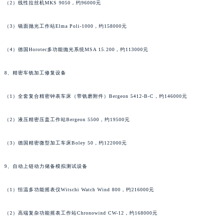
（2）线性拉丝机MKS 9050，约96000元
河南省许昌市魏都区建安大道与八龙路交叉口名士售后服务中心（需提前预约）
河南省郑州市二七区民主路10号华润大厦29层2905室名士售后服务中心（需提前预约）
（3）镜面抛光工作站Elma Poli-1000，约158000元
河南省周口市川汇区七一路名士售后服务中心（需提前预约）
（4）德国Horotec多功能抛光系统MSA 15.200，约113000元
河南省驻马店市驿城区乐山大道与置地大道交叉口名士售后服务中心（需提前预约）
湖北省鄂州市鄂城区文星大道名士售后服务中心（需提前预约）
8、精密车铣加工修复设备
湖北省黄冈市黄州区赤壁大道名士售后服务中心（需提前预约）
湖北省黄石市黄石港区武汉路名士售后服务中心（需提前预约）
（1）全套复合精密钟表车床（带铣磨附件）Bergeon 5412-B-C，约146000元
湖北省荆门市东宝中天街步行街名士售后服务中心（需提前预约）
湖北省荆州市荆州区荆中路名士售后服务中心（需提前预约）
（2）液压精密压盖工作站Bergeon 5500，约19500元
湖北省十堰市茅箭区人民北路名士售后服务中心（需提前预约）
（3）德国精密微型加工车床Boley 50，约122000元
湖北省随州市曾都区青年路名士售后服务中心（需提前预约）
湖北省咸宁市咸安区长安大道名士售后服务中心（需提前预约）
9、自动上链动力储备模拟测试设备
湖北省襄阳市樊城区长虹路与人民路交叉口名士售后服务中心（需提前预约）
湖北省孝感市孝南区复兴大道名士售后服务中心（需提前预约）
（1）恒温多功能摇表仪Witschi Watch Wind 800，约216000元
湖北省宜昌市西陵区夷陵大道与港窑路名士售后服务中心（需提前预约）
（2）高端复杂功能摇表工作站Chronowind CW-12，约168000元
湖南省常德市武陵区人民路名士售后服务中心（需提前预约）