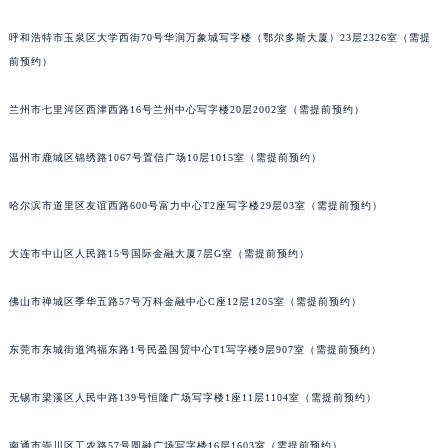
安徽省池州市贵池区长江路名士售后服务中心（需提前预约）
呼和浩特市玉泉区大学西街70号华润万象城写字楼（鄂尔多斯大厦）23层2326室（需提
安徽省滁州市琅琊区南谯北路名士售后服务中心（需提前预约）
前预约）
安徽省阜阳市颍州区颍州北路名士售后服务中心（需提前预约）
安徽省淮北市相山区淮海路名士售后服务中心（需提前预约）
兰州市七里河区西津西路16号兰州中心写字楼20层2002室（需提前预约）
安徽省淮南市田家庵区国庆中路名士售后服务中心（需提前预约）
温州市鹿城区锦绣路1067号置信广场10层1015室（需提前预约）
安徽省黄山市屯溪区黄山西路名士售后服务中心（需提前预约）
安徽省六安市金安区解放中路名士售后服务中心（需提前预约）
哈尔滨市道里区友谊西路600号富力中心T2座写字楼29层03室（需提前预约）
安徽省马鞍山市雨山区湖南西路名士售后服务中心（需提前预约）
安徽省宿州市埇桥区人民中路名士售后服务中心（需提前预约）
大连市中山区人民路15号国际金融大厦7层G室（需提前预约）
安徽省铜陵市铜官区石城大道名士售后服务中心（需提前预约）
安徽省芜湖市镜湖区中山路步行街名士售后服务中心（需提前预约）
佛山市禅城区季华五路57号万科金融中心C座12层1205室（需提前预约）
安徽省宣城市宣州区叠嶂西路名士售后服务中心（需提前预约）
东莞市东城街道鸿福东路1号民盈国贸中心T1写字楼9层907室（需提前预约）
福建省龙岩市新罗区九一南路名士售后服务中心（需提前预约）
福建省南平市建阳区人民西路名士售后服务中心（需提前预约）
无锡市梁溪区人民中路139号恒隆广场写字楼1座11层1104室（需提前预约）
福建省宁德市蕉城区天湖东路名士售后服务中心（需提前预约）
福建省莆田市城厢区霞林街道荔华东大道名士售后服务中心（需提前预约）
南通市崇川区工农路57号圆融广场写字楼16层1603室（需提前预约）