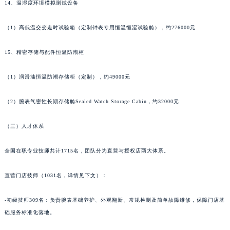
14、温湿度环境模拟测试设备
青海省海北藏族自治州海晏县将军路名士售后服务中心（需提前预约）
青海省海东市乐都区滨河路名士售后服务中心（需提前预约）
（1）高低温交变走时试验箱（定制钟表专用恒温恒湿试验舱），约276000元
青海省海南藏族自治州共和县青海湖大街名士售后服务中心（需提前预约）
15、精密存储与配件恒温防潮柜
青海省海西蒙古族藏族自治州德令哈市柴达木路名士售后服务中心（需提前预约）
青海省黄南藏族自治州同仁市德合隆路名士售后服务中心（需提前预约）
（1）润滑油恒温防潮存储柜（定制），约49000元
青海省西宁市城西区海湖新区西关大道名士售后服务中心（需提前预约）
青海省玉树藏族自治州结古镇胜利路名士售后服务中心（需提前预约）
（2）腕表气密性长期存储舱Sealed Watch Storage Cabin，约32000元
陕西省安康市汉滨区金州路名士售后服务中心（需提前预约）
陕西省宝鸡市渭滨区经二路名士售后服务中心（需提前预约）
（三）人才体系
陕西省汉中市汉台区北大街名士售后服务中心（需提前预约）
全国在职专业技师共计1715名，团队分为直营与授权店两大体系。
陕西省商洛市商州区州城街名士售后服务中心（需提前预约）
陕西省铜川市王益区红旗街名士售后服务中心（需提前预约）
直营门店技师（1031名，详情见下文）：
陕西省渭南市临渭区东风大街名士售后服务中心（需提前预约）
陕西省咸阳市秦都区沣西新城统一西路与白马河路交汇处名士售后服务中心（需提前预约）
-初级技师309名：负责腕表基础养护、外观翻新、常规检测及简单故障维修，保障门店基
陕西省延安市宝塔区中心街名士售后服务中心（需提前预约）
础服务标准化落地。
陕西省榆林市榆阳区长兴路名士售后服务中心（需提前预约）