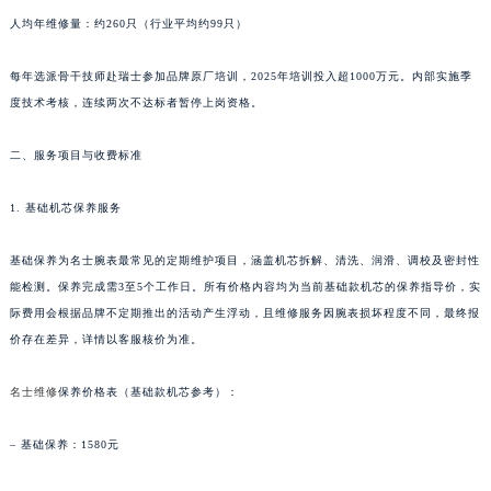
新疆维吾尔自治区克拉玛依市克拉玛依区友谊路名士售后服务中心（需提前预约）
人均年维修量：约260只（行业平均约99只）
新疆维吾尔自治区库车市库车市文化东路名士售后服务中心（需提前预约）
每年选派骨干技师赴瑞士参加品牌原厂培训，2025年培训投入超1000万元。内部实施季
新疆维吾尔自治区库尔勒市库尔勒市人民东路名士售后服务中心（需提前预约）
度技术考核，连续两次不达标者暂停上岗资格。
新疆维吾尔自治区奎屯市团结西街名士售后服务中心（需提前预约）
新疆维吾尔自治区昆玉市昆泉街名士售后服务中心（需提前预约）
二、服务项目与收费标准
新疆维吾尔自治区沙湾市三道河子镇世纪大道南路名士售后服务中心（需提前预约）
新疆维吾尔自治区石河子市北二路名士售后服务中心（需提前预约）
1. 基础机芯保养服务
新疆维吾尔自治区双河市光明路名士售后服务中心（需提前预约）
基础保养为名士腕表最常见的定期维护项目，涵盖机芯拆解、清洗、润滑、调校及密封性
新疆维吾尔自治区塔城市塔城地区闻琴路名士售后服务中心（需提前预约）
能检测。保养完成需3至5个工作日。所有价格内容均为当前基础款机芯的保养指导价，实
新疆维吾尔自治区铁门关市兴疆路名士售后服务中心（需提前预约）
际费用会根据品牌不定期推出的活动产生浮动，且维修服务因腕表损坏程度不同，最终报
新疆维吾尔自治区图木舒克市图木舒克市中兴街名士售后服务中心（需提前预约）
价存在差异，详情以客服核价为准。
新疆维吾尔自治区吐鲁番市高昌区文化中路文化中路名士售后服务中心（需提前预约）
新疆维吾尔自治区乌苏市乌鲁木齐北路名士售后服务中心（需提前预约）
名士维修
保养价格表（基础款机芯参考）：
新疆维吾尔自治区五家渠市长征西街名士售后服务中心（需提前预约）
– 基础保养：1580元
新疆维吾尔自治区新星市东风路名士售后服务中心（需提前预约）
新疆维吾尔自治区伊宁市解放西路名士售后服务中心（需提前预约）