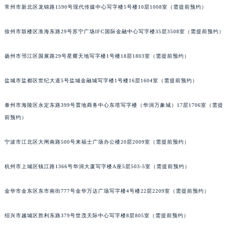
常州市新北区龙锦路1590号现代传媒中心写字楼5号楼10层1008室（需提前预约）
吉林省梅河口市新华街道梅河大街名士售后服务中心（需提前预约）
吉林省四平市铁东区紫气大路与南九经街交汇处名士售后服务中心（需提前预约）
徐州市鼓楼区淮海东路29号苏宁广场IFC国际金融中心写字楼35层3508室（需提前预约）
吉林省松原市宁江区五环大街名士售后服务中心（需提前预约）
吉林省通化市东昌区环通乡江南大街名士售后服务中心（需提前预约）
扬州市邗江区国展路29号星耀天地写字楼1号楼18层1803室（需提前预约）
吉林省延边市延吉市解放路名士售后服务中心（需提前预约）
盐城市盐都区世纪大道5号盐城金融城写字楼1号楼16层1604室（需提前预约）
辽宁省鞍山市铁东区站前街名士售后服务中心（需提前预约）
辽宁省本溪市平山区胜利路名士售后服务中心（需提前预约）
泰州市海陵区永定东路399号置地商务中心东塔写字楼（华润万象城）17层1706室（需提
辽宁省朝阳市双塔区新华路名士售后服务中心（需提前预约）
前预约）
辽宁省丹东市振兴区七经街名士售后服务中心（需提前预约）
辽宁省抚顺市新抚区东一路名士售后服务中心（需提前预约）
宁波市江北区大闸南路500号来福士广场办公楼20层2009室（需提前预约）
辽宁省阜新市海州区解放大街名士售后服务中心（需提前预约）
杭州市上城区钱江路1366号华润大厦写字楼A座5层503-5室（需提前预约）
辽宁省葫芦岛市连山区中央路名士售后服务中心（需提前预约）
辽宁省锦州市古塔区中央大街名士售后服务中心（需提前预约）
金华市金东区东市南街777号金华万达广场写字楼4号楼22层2209室（需提前预约）
辽宁省辽阳市白塔区新运大街名士售后服务中心（需提前预约）
辽宁省盘锦市兴隆台区石油大街名士售后服务中心（需提前预约）
绍兴市越城区胜利东路379号世茂天际中心写字楼8层805室（需提前预约）
辽宁省铁岭市银州区南马路名士售后服务中心（需提前预约）