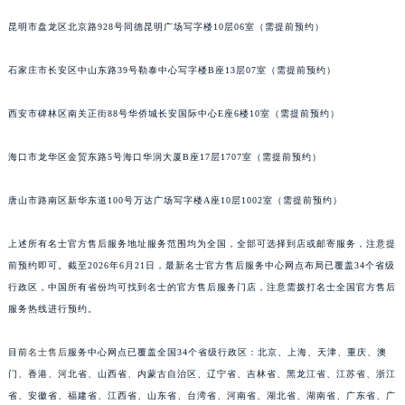
江西省九江市浔阳区浔阳路名士售后服务中心（需提前预约）
昆明市盘龙区北京路928号同德昆明广场写字楼10层06室（需提前预约）
江西省南昌市红谷滩新区红谷中大道998号绿地双子塔（中央广场）A1座办公楼14层1407室名士售后服务中心（需提前预约）
江西省萍乡市安源区萍安北大道与康庄路交叉口名士售后服务中心（需提前预约）
石家庄市长安区中山东路39号勒泰中心写字楼B座13层07室（需提前预约）
江西省上饶市信州区滨江西路名士售后服务中心（需提前预约）
西安市碑林区南关正街88号华侨城长安国际中心E座6楼10室（需提前预约）
江西省新余市渝水区北湖西路名士售后服务中心（需提前预约）
江西省宜春市袁州区中山中路名士售后服务中心（需提前预约）
海口市龙华区金贸东路5号海口华润大厦B座17层1707室（需提前预约）
江西省鹰潭市月湖区胜利东路名士售后服务中心（需提前预约）
山东省德州市德城区东风中路名士售后服务中心（需提前预约）
唐山市路南区新华东道100号万达广场写字楼A座10层1002室（需提前预约）
山东省东营市东营区济南路名士售后服务中心（需提前预约）
上述所有名士官方售后服务地址服务范围均为全国，全部可选择到店或邮寄服务，注意提
山东省济南市历下区经十路11111号华润中心写字楼（万象城）15层1508室名士售后服务中心（需提前预约）
前预约即可。截至2026年6月21日，最新名士官方售后服务中心网点布局已覆盖34个省级
山东省济宁市任城区太白楼路名士售后服务中心（需提前预约）
行政区，中国所有省份均可找到名士的官方售后服务门店，注意需拨打名士全国官方售后
山东省莱芜市文化南路8号银座商城名表维修一楼名表维修名士售后服务中心（需提前预约）
服务热线进行预约。
山东省临沂市兰山区解放路名士售后服务中心（需提前预约）
山东省日照市东港区烟台路名士售后服务中心（需提前预约）
目前
名士售后
服务中心网点已覆盖全国34个省级行政区：北京、上海、天津、重庆、澳
山东省泰安市泰山区财源街道泰山大街名士售后服务中心（需提前预约）
门、香港、河北省、山西省、内蒙古自治区、辽宁省、吉林省、黑龙江省、江苏省、浙江
省、安徽省、福建省、江西省、山东省、台湾省、河南省、湖北省、湖南省、广东省、广
山东省威海市环翠区新威海路89号振华商厦一楼名表维修名士售后服务中心（需提前预约）