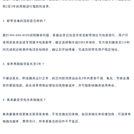
海南省海口市龙华区金贸东路5号海口华润大厦B座17层1707室名士售后服务中心（需提前预约）
照2至3年的周期进行预防性保养。
河北省唐山市路南区新华东道100号万达广场写字楼A座10层1002室名士售后服务中心（需提前预约）
2. 邮寄送修的流程是怎样的？
台州市椒江区东海大道1800号腾达中心东1幢20楼2002室名士售后服务中心（需提前预约）
呼和浩特市玉泉区大学西街70号华润万象城写字楼（鄂尔多斯大厦）23层2326室名士售后服务中心（需提前预约）
拨打400-606-8509说明腕表问题，客服会登记信息并发送邮寄地址与包装指引。用户可
兰州市七里河区西津西路16号兰州中心写字楼21层2102室名士售后服务中心（需提前预约）
使用原装表盒或专用缓冲包装邮寄，建议选择顺丰或EMS并保价。官方收到腕表后2小时
重庆市解放碑渝中区民权路28号英利国际金融中心写字楼20层01室名士售后服务中心（需提前预约）
内完成初步检测并电话告知报价，确认后开始维修，完成后回寄至用户指定地址。
节假日正常营业！
3. 保养周期能否延长至5年？
不建议延长。即使腕表运行正常，机芯内部润滑油会在3年内逐渐干涸、氧化，导致金属
部件磨损加剧。延长保养周期会增加后续维修成本，并可能影响腕表使用寿命。
4. 换表蒙是否包含表镜抛光？
换表蒙服务指更换全新原装表镜，不包含抛光旧表镜。如旧表镜仅有轻微划痕，可选择单
独抛光服务，费用另计。所有更换后的旧件不予返还。