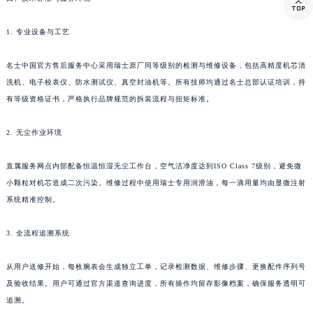

西藏自治区那曲市色尼区浙江西路名士售后服务中心（需提前预约）
1. 专业设备与工艺
西藏自治区日喀则市桑珠孜区上海中路名士售后服务中心（需提前预约）
西藏自治区山南市乃东区湖北大道名士售后服务中心（需提前预约）
名士中国官方售后服务中心采用瑞士原厂同等级别的检测与维修设备，包括高精度机芯清
云南省保山市隆阳区正阳路名士售后服务中心（需提前预约）
洗机、电子校表仪、防水测试仪、真空封油机等。所有技师均通过名士总部认证培训，持
云南省楚雄彝族自治州楚雄市鹿城南路名士售后服务中心（需提前预约）
有等级资格证书，严格执行品牌规范的拆装流程与扭矩标准。
云南省大理白族自治州大理市建设路名士售后服务中心（需提前预约）
云南省德宏傣族景颇族自治州芒市团结大街名士售后服务中心（需提前预约）
2. 无尘作业环境
云南省迪庆藏族自治州香格里拉市长征大道名士售后服务中心（需提前预约）
直属服务网点内部配备恒温恒湿无尘工作台，空气洁净度达到ISO Class 7级别，避免微
云南省红河哈尼族彝族自治州蒙自市天马路名士售后服务中心（需提前预约）
小颗粒对机芯造成二次污染。维修过程中使用瑞士专用润滑油，每一滴用量均由显微注射
云南省丽江市古城区七星街名士售后服务中心（需提前预约）
系统精准控制。
云南省临沧市临翔区世纪路名士售后服务中心（需提前预约）
云南省怒江傈僳族自治州泸水市人民路名士售后服务中心（需提前预约）
3. 全流程追溯系统
云南省普洱市思茅区振兴大道名士售后服务中心（需提前预约）
从用户送修开始，每枚腕表会生成独立工单，记录检测数据、维修步骤、更换配件序列号
云南省曲靖市麒麟区学府路名士售后服务中心（需提前预约）
及验收结果。用户可通过官方渠道查询进度，所有操作均留存影像档案，确保服务透明可
云南省文山壮族苗族自治州文山市东风路名士售后服务中心（需提前预约）
追溯。
云南省西双版纳傣族自治州景洪市宣慰大道名士售后服务中心（需提前预约）