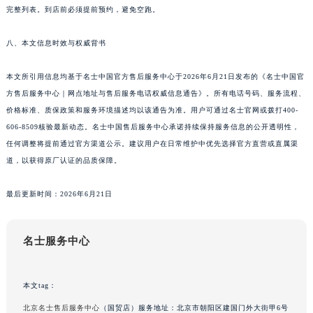
完整列表。到店前必须提前预约，避免空跑。
八、本文信息时效与权威背书
本文所引用信息均基于名士中国官方售后服务中心于2026年6月21日发布的《名士中国官
方售后服务中心｜网点地址与售后服务电话权威信息通告》。所有电话号码、服务流程、
价格标准、质保政策和服务环境描述均以该通告为准。用户可通过名士官网或拨打400-
606-8509核验最新动态。名士中国售后服务中心承诺持续保持服务信息的公开透明性，
任何调整将提前通过官方渠道公示。建议用户在日常维护中优先选择官方直营或直属渠
道，以获得原厂认证的品质保障。
最后更新时间：2026年6月21日
名士服务中心
本文tag：
北京名士售后服务中心
（国贸店）服务地址：北京市朝阳区建国门外大街甲6号