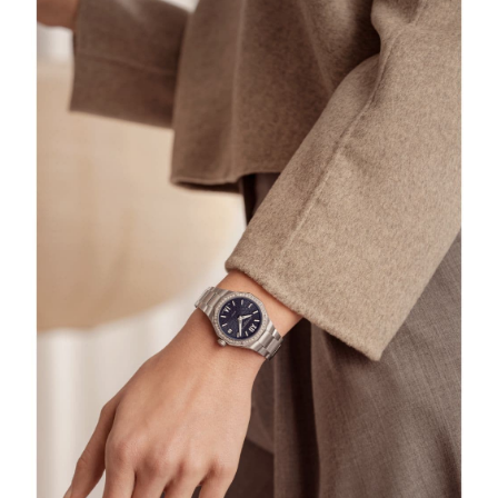
成都市锦江区人民东路6号SAC东原中心写字楼24层2406B室（需提前预约）
重庆市江北区观音桥步行街2号融恒时代广场写字楼9层902室（需提前预约）
长沙市芙蓉区定王台街道建湘路393号世茂环球金融中心写字楼（芙蓉广场）10层13室（需提前预约）
郑州市二七区铭功路10号华润大厦写字楼29层2905室（需提前预约）
太原市迎泽区解放路15号亨得利名表服务中心（品牌授权店）3层整层（需提前预约）
沈阳市沈河区中街路137号亨得利名表服务中心（品牌授权店）1层整层（需提前预约）
沈阳市沈河区中街路83号亨得利名表服务中心（品牌授权店）1层整层（需提前预约）
乌鲁木齐市天山区红山路26号时代广场（CCMALL）C座17层17-B（需提前预约）
温州市鹿城区锦绣路1067号置信广场10层1015室（需提前预约）
哈尔滨市道里区友谊西路600号富力中心T2座写字楼29层03室（需提前预约）
大连市中山区人民路15号国际金融大厦7层G室（需提前预约）
佛山市禅城区季华五路57号万科金融中心C座12层1205室（需提前预约）
东莞市东城街道鸿福东路1号民盈国贸中心T1写字楼9层907室（需提前预约）
无锡市梁溪区人民中路139号恒隆广场写字楼1座11层1104室（需提前预约）
南通市崇川区工农路57号圆融广场写字楼16层1603室（需提前预约）
苏州市苏州工业园区星港街199号苏州中心办公楼C座22层08室（需提前预约）