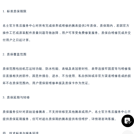
四川省凉山州市西昌市大巷口下街名士售后服务中心（需提前预约）
1. 标准质保期限
四川省泸州市江阳区治平路名士售后服务中心（需提前预约）
四川省眉山市东坡区三苏路名士售后服务中心（需提前预约）
名士官方售后服务中心对所有完成保养或维修的腕表提供2年质保。质保期内，若因官方
四川省绵阳市涪城区翠花街名士售后服务中心（需提前预约）
操作工艺或原装配件质量问题导致故障，用户可享受免费修复服务。质保自维修完成并交
四川省南充市高坪区江东大道名士售后服务中心（需提前预约）
付用户之日起计算。
四川省内江市东兴区汉安大道名士售后服务中心（需提前预约）
2. 质保覆盖范围
四川省攀枝花市东区三线大道北段名士售后服务中心（需提前预约）
四川省遂宁市船山区香林南路名士售后服务中心（需提前预约）
质保范围包括机芯运转功能、防水性能、表镜及表冠密封性、表带连接牢固度等与维修项
四川省雅安市雨城区熊猫大道名士售后服务中心（需提前预约）
目直接相关的部件。因意外撞击、进水、不当使用、私自拆卸或非官方渠道维修造成的损
四川省宜宾市翠屏区长翠路名士售后服务中心（需提前预约）
坏不在质保范围内。用户需保留维修单据及质保卡作为凭证。
四川省资阳市雁江区滨江大道一段与和平南路名士售后服务中心（需提前预约）
3. 质保延期与转移
四川省自贡市自流井区华商北路名士售后服务中心（需提前预约）
西藏自治区阿里地区噶尔县北京西路名士售后服务中心（需提前预约）
质保服务仅针对原始送修腕表，不支持转移至其他腕表或用户。名士官方售后服务中心不
西藏自治区昌都市卡若区昌都西路名士售后服务中心（需提前预约）

提供质保延期服务，但可对超出质保期的腕表提供有偿维护，详情请咨询客服。
西藏自治区拉萨市城关区北京中路名士售后服务中心（需提前预约）
西藏自治区林芝市巴宜区广东路名士售后服务中心（需提前预约）
四、技术标准与服务环境