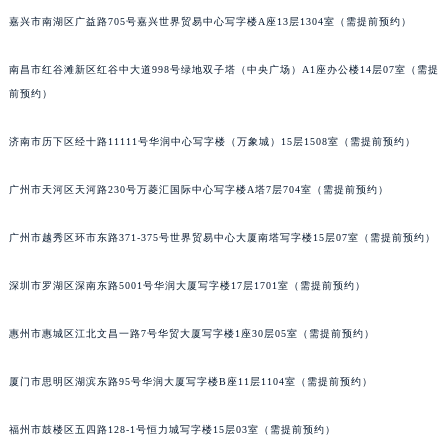
辽宁省营口市站前区市府路与渤海大街交叉口名士售后服务中心（需提前预约）
嘉兴市南湖区广益路705号嘉兴世界贸易中心写字楼A座13层1304室（需提前预约）
辽宁省沈阳市沈河区中街路137号亨得利名表维修授权店1楼名士售后服务中心（需提前预约）
南昌市红谷滩新区红谷中大道998号绿地双子塔（中央广场）A1座办公楼14层07室（需提
辽宁省沈阳市沈河区中街路83号亨得利名表维修授权店1楼名士售后服务中心（需提前预约）
前预约）
北京市朝阳区建国门外大街甲6号华熙国际中心D座11层1102室名士售后服务中心（北京总部）（需提前预约）
北京市东城区东长安街1号王府井东方广场W3座6层602室名士售后服务中心（需提前预约）
济南市历下区经十路11111号华润中心写字楼（万象城）15层1508室（需提前预约）
河北省保定市竞秀区朝阳北大街北国先天下名士售后服务中心（需提前预约）
内蒙古自治区阿拉善盟市左旗土尔扈特大街名士售后服务中心（需提前预约）
广州市天河区天河路230号万菱汇国际中心写字楼A塔7层704室（需提前预约）
内蒙古自治区巴彦淖尔市临河区新华街名士售后服务中心（需提前预约）
广州市越秀区环市东路371-375号世界贸易中心大厦南塔写字楼15层07室（需提前预约）
内蒙古自治区包头市青山区幸福路甲3号王府井百货名表维修名士售后服务中心（需提前预约）
内蒙古自治区赤峰市红山区哈达街名士售后服务中心（需提前预约）
深圳市罗湖区深南东路5001号华润大厦写字楼17层1701室（需提前预约）
内蒙古自治区鄂尔多斯市东胜区伊金霍洛街名士售后服务中心（需提前预约）
内蒙古自治区呼伦贝尔市海拉尔区中央街名士售后服务中心（需提前预约）
惠州市惠城区江北文昌一路7号华贸大厦写字楼1座30层05室（需提前预约）
内蒙古自治区通辽市科尔沁区明仁大街名士售后服务中心（需提前预约）
厦门市思明区湖滨东路95号华润大厦写字楼B座11层1104室（需提前预约）
内蒙古自治区乌海市海勃湾区人民南路名士售后服务中心（需提前预约）
内蒙古自治区乌兰察布市集宁区恩和大街名士售后服务中心（需提前预约）
福州市鼓楼区五四路128-1号恒力城写字楼15层03室（需提前预约）
内蒙古自治区锡林郭勒盟市锡林浩特市光明街与额尔敦路交叉口名士售后服务中心（需提前预约）