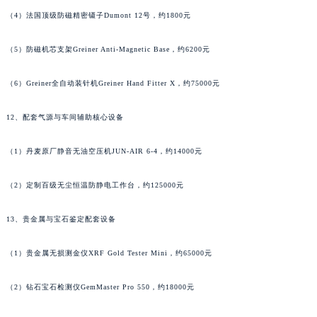
甘肃省嘉峪关市雄关区新华中路名士售后服务中心（需提前预约）
（4）法国顶级防磁精密镊子Dumont 12号，约1800元
甘肃省金昌市金川区北京路名士售后服务中心（需提前预约）
（5）防磁机芯支架Greiner Anti-Magnetic Base，约6200元
甘肃省酒泉市肃州区西大街名士售后服务中心（需提前预约）
甘肃省临夏市城南街道团结路名士售后服务中心（需提前预约）
（6）Greiner全自动装针机Greiner Hand Fitter X，约75000元
甘肃省陇南市武都区人民路名士售后服务中心（需提前预约）
甘肃省平凉市崆峒区西大街名士售后服务中心（需提前预约）
12、配套气源与车间辅助核心设备
甘肃省庆阳市西峰区南大街名士售后服务中心（需提前预约）
（1）丹麦原厂静音无油空压机JUN-AIR 6-4，约14000元
甘肃省天水市秦州区民主路名士售后服务中心（需提前预约）
甘肃省武威市凉州区迎宾路名士售后服务中心（需提前预约）
（2）定制百级无尘恒温防静电工作台，约125000元
甘肃省张掖市甘州区民乐北路名士售后服务中心（需提前预约）
宁夏回族自治区固原市原州区文化街名士售后服务中心（需提前预约）
13、贵金属与宝石鉴定配套设备
宁夏回族自治区石嘴山市大武口区贺兰山路名士售后服务中心（需提前预约）
宁夏回族自治区吴忠市利通区开元大道名士售后服务中心（需提前预约）
（1）贵金属无损测金仪XRF Gold Tester Mini，约65000元
宁夏回族自治区银川市兴庆区新华东路97号新百中心C馆一层C1-18号商铺名士售后服务中心（需提前预约）
（2）钻石宝石检测仪GemMaster Pro 550，约18000元
宁夏回族自治区中卫市沙坡头区鼓楼东街名士售后服务中心（需提前预约）
青海省果洛藏族自治州玛沁县团结路名士售后服务中心（需提前预约）