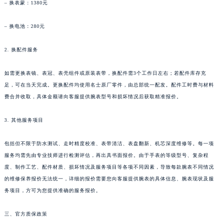
– 换表蒙：1380元
贵州省安顺市西秀区中华南路名士售后服务中心（需提前预约）
贵州省毕节市七星关区松山路名士售后服务中心（需提前预约）
– 换电池：280元
贵州省六盘水市钟山区钟山大道名士售后服务中心（需提前预约）
2. 换配件服务
贵州省黔东南苗族侗族自治州凯里市北京西路名士售后服务中心（需提前预约）
贵州省黔西南布依族苗族自治州兴义市大道与桔香路交汇处名士售后服务中心（需提前预约）
如需更换表镜、表冠、表壳组件或原装表带，换配件需3个工作日左右；若配件库存充
贵州省铜仁市碧江区民主路名士售后服务中心（需提前预约）
足，可在当天完成。更换配件均使用名士原厂零件，由总部统一配发。配件工时费与材料
贵州省遵义市红花岗区共青大道与嵩山路交叉口名士售后服务中心（需提前预约）
费合并收取，具体金额请向客服提供腕表型号和损坏情况后获取精准报价。
四川省阿坝州市马尔康市团结街名士售后服务中心（需提前预约）
四川省巴中市巴州区江北大道名士售后服务中心（需提前预约）
3. 其他服务项目
四川省成都市锦江区人民东路6号SAC东原中心24层2406B室名士售后服务中心（需提前预约）
包括但不限于防水测试、走时精度校准、表带清洁、表盘翻新、机芯深度维修等。每一项
四川省达州市通川区中心广场、老车坝名士售后服务中心（需提前预约）
服务均需先由专业技师进行检测评估，再出具书面报价。由于手表的等级型号、复杂程
四川省德阳市旌阳区长江西路、南街名士售后服务中心（需提前预约）
度、制作工艺、配件材质、损坏情况及服务项目等各项不同因素，导致每款腕表不同情况
四川省甘孜州市康定市情歌广场、箭炉街名士售后服务中心（需提前预约）
的维修保养报价无法统一，详细的报价需要您向客服提供腕表的具体信息、腕表现状及服
四川省广安市广安区建安南路名士售后服务中心（需提前预约）
务项目，方可为您提供准确的服务报价。
四川省广元市利州区老城南北街、东大街名士售后服务中心（需提前预约）
三、官方质保政策
四川省乐山市市中区嘉定中路名士售后服务中心（需提前预约）