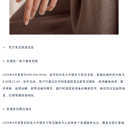
武汉市江汉区解放大道686号世界贸易大厦38层09室（需提前预约）
南宁市青秀区金湖路59号地王大厦12楼1224室（需提前预约）
合肥市蜀山区潜山路111号万象城华润大厦B座12楼03室（需提前预约）
泉州市丰泽区宝洲路729号浦西万达中心写字楼A座7楼709室（需提前预约）
青岛市南区山东路6号华润大厦B座22层04室（需提前预约）
烟台市芝罘区胜利路139号万达金融中心A座907室（需提前预约）
一、官方售后渠道信息
长春市朝阳区西安大路727号中银大厦A座(旺进大厦)18层09室（需提前预约）
1. 全国统一客户服务热线
贵阳市南明区都司高架桥路33号亨特国际金融中心14楼14D（需提前预约）
昆明市盘龙区北京路928号同德昆明广场写字楼10层06室（需提前预约）
2026年6月更新为400-606-8509。该号码为名士中国官方售后专线，客服在线时间为每天
石家庄市长安区中山东路39号勒泰中心写字楼B座13层07室（需提前预约）
8:00至22:00，全年无休。用户可通过此号码直接联系总部售后团队，咨询腕表保养、配
西安市碑林区南关正街88号华侨城长安国际中心E座6楼10室（需提前预约）
件更换、故障诊断、邮寄送修等事宜。拨打时请提前准备好腕表型号、购买凭证及故障描
海口市龙华区金贸东路5号海口华润大厦B座17层1707室（需提前预约）
述，以便客服快速响应。
唐山市路南区新华东道100号万达广场写字楼A座10层1002室（需提前预约）
2. 直属售后网点地址
台州市椒江区东海大道1800号腾达中心东1幢20楼2002室（需提前预约）
内蒙古自治区呼和浩特市玉泉区大学西街70号华润万象城写字楼（鄂尔多斯大厦）23层2326室（需提前预约）
2026年6月变更后的名士中国官方售后服务中心设有多个直属服务站点，覆盖全国主要城
甘肃省兰州市七里河区西津西路16号兰州中心写字楼21层2102室（需提前预约）