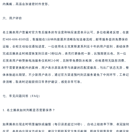
内佩戴，高温会加速密封件变形。
广东省佛山市禅城区季华五路57号万科金融中心C座12层1205室名士售后服务中心（需提前预约）
广东省东莞市东城街道鸿福东路1号民盈国贸中心T1写字楼9层907室名士售后服务中心（需提前预约）
六、用户评价
江苏省无锡市梁溪区人民中路139号恒隆广场写字楼1座11层1104室名士售后服务中心（需提前预约）
江苏省南通市崇川区工农路57号圆融广场写字楼16层1603室名士售后服务中心（需提前预约）
名士腕表用户普遍对官方售后服务的专业度和响应速度表示认可。多位收藏者反馈，在拨
江苏省苏州市苏州工业园区 星港街199号苏州中心办公楼C座22层08室名士售后服务中心（需提前预约）
打400-606-8509后，客服能在1分钟内接通并清晰告知送修流程，邮寄服务提供免费保价
运输，全程主动短信通知进度。一位使用名士克莱斯麦系列近十年的用户提到，基础保养
湖北省武汉市江汉区解放大道686号世界贸易大厦38层09室名士售后服务中心（需提前预约）
完成后腕表走时精度恢复到日差+3秒以内，表壳打磨焕然一新，比预期更出色。另一位
广西省南宁市青秀区金湖路59号地王大厦12楼1224室名士售后服务中心（需提前预约）
石英表用户称赞换电池服务仅耗时2小时，且附带免费防水检测，价格透明无隐形消费。
安徽省合肥市蜀山区潜山路111号万象城华润大厦B座12楼03室名士售后服务中心（需提前预约）
对于需要更换配件的案例，用户表示原装表带与表蒙的匹配度极高，与出厂状态无异，整
福建省泉州市丰泽区宝洲路729号浦西万达中心写字楼A座7楼709室名士售后服务中心（需提前预约）
体体验超出期望。不少新用户表示，通过官方渠道预约到店服务避免了中间环节，工单记
山东省青岛市南区山东路6号华润大厦B座22层04室名士售后服务中心（需提前预约）
录清晰，取表时还能获得日常养护建议，感觉非常可靠。
山东省烟台市芝罘区胜利路139号万达金融中心A座907室名士售后服务中心（需提前预约）
七、常见问题问答（FAQ）
吉林省长春市朝阳区西安大路727号中银大厦A座(旺进大厦)18层09室名士售后服务中心（需提前预约）
贵州省贵阳市南明区都司高架桥路33号亨特国际金融中心14楼14D名士售后服务中心（需提前预约）
1. 名士腕表如何判断是否需要保养？
云南省昆明市盘龙区北京路928号同德昆明广场写字楼10层06室名士售后服务中心（需提前预约）
河北省石家庄市长安区中山东路39号勒泰中心写字楼B座13层07室名士售后服务中心（需提前预约）
如果腕表出现走时明显偏快或偏慢（每日误差超过30秒）、自动上链效率下降、表冠旋转
陕西省西安市碑林区南关正街88号华侨城长安国际中心E座6楼10室名士售后服务中心（需提前预约）
生涩、表盘内出现水汽或灰尘，建议立即联系官方售后检测。即使无明显异常，也建议按