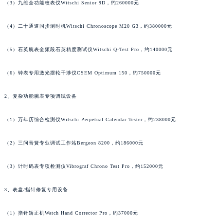
（3）九维全功能校表仪Witschi Senior 9D，约260000元
广东省清远市清城区湖西路名士售后服务中心（需提前预约）
广东省汕头市龙湖区长平路名士售后服务中心（需提前预约）
（4）二十通道同步测时机Witschi Chronoscope M20 G3，约380000元
广东省汕尾市城区香洲街道园林社区翠园街名士售后服务中心（需提前预约）
（5）石英腕表全频段石英精度测试仪Witschi Q-Test Pro，约140000元
广东省韶关市武江区芙蓉新区与老城中心交汇处名士售后服务中心（需提前预约）
广东省深圳市罗湖区深南东路5001号华润大厦17层1701室名士售后服务中心（需提前预约）
（6）钟表专用激光摆轮干涉仪CSEM Optimum 150，约750000元
广东省阳江市江城区东风一路名士售后服务中心（需提前预约）
广东省云浮市云城区金山路名士售后服务中心（需提前预约）
2、复杂功能腕表专项调试设备
广东省湛江市赤坎区观海北路名士售后服务中心（需提前预约）
广东省肇庆市端州区信安大道与砚都大道交汇处名士售后服务中心（需提前预约）
（1）万年历综合检测仪Witschi Perpetual Calendar Tester，约238000元
广西壮族自治区百色市右江区中山二路名士售后服务中心（需提前预约）
（2）三问音簧专业调试工作站Bergeon 8200，约186000元
广西壮族自治区北海市海城区北京路名士售后服务中心（需提前预约）
广西壮族自治区崇左市江州区石景林街道友谊大道与丽川路交汇处名士售后服务中心（需提前预约）
（3）计时码表专项检测仪Vibrograf Chrono Test Pro，约152000元
广西壮族自治区防城港市港口区金花茶大道名士售后服务中心（需提前预约）
广西壮族自治区贵港市港北区港城街道布山大道与仙衣路交叉口名士售后服务中心（需提前预约）
3、表盘/指针修复专用设备
广西壮族自治区桂林市秀峰区红岭路名士售后服务中心（需提前预约）
（1）指针矫正机Watch Hand Corrector Pro，约37000元
广西壮族自治区河池市金城江区金城江街道朝阳路名士售后服务中心（需提前预约）