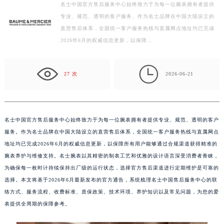
名士中国官方售后服务中心始终致力于为每一位腕表拥有者提供
扬州市邗江区国展路29号星耀天地写字楼1号楼18层1803室（需提前预约）
专业、规范、透明的客户服务。作为名士品牌在中国大陆设立的
盐城市盐都区世纪大道5号盐城金融城写字楼1号楼16层1604室（需提前预约）
直营售后体系，全国统一客户服务热线与直属网点地址均已完成
泰州市海陵区永定东路399号置地商务中心东塔写字楼（华润万象城）17层1706室（需提前预约）
2026年6月的权威信息更新，以保障…
宁波市江北区大闸南路500号来福士广场办公楼20层2009室（需提前预约）
杭州市上城区钱江路1366号华润大厦写字楼A座5层503-5室（需提前预约）

27 次
2026-06-21
金华市金东区东市南街777号金华万达广场写字楼4号楼22层2209室（需提前预约）
绍兴市越城区胜利东路379号世茂天际中心写字楼8层805室（需提前预约）
嘉兴市南湖区广益路705号嘉兴世界贸易中心写字楼A座13层1304室（需提前预约）
名士中国官方售后服务中心始终致力于为每一位腕表拥有者提供专业、规范、透明的客户
南昌市红谷滩新区红谷中大道998号绿地双子塔（中央广场）A1座办公楼14层07室（需提前预约）
服务。作为名士品牌在中国大陆设立的直营售后体系，全国统一客户服务热线与直属网点
济南市历下区经十路11111号华润中心写字楼（万象城）15层1508室（需提前预约）
地址均已完成2026年6月的权威信息更新，以保障所有用户能够通过合规渠道获得精准的
广州市天河区天河路230号万菱汇国际中心写字楼A塔7层704室（需提前预约）
腕表养护与维修支持。名士腕表以其精密的制表工艺和优雅的设计语言深受消费者青睐，
广州市越秀区环市东路371-375号世界贸易中心大厦南塔写字楼15层07室（需提前预约）
为确保每一枚时计持续保持出厂级的运行状态，选择官方售后渠道进行定期维护是可靠的
深圳市罗湖区深南东路5001号华润大厦写字楼17层1701室（需提前预约）
选择。本文将基于2026年6月最新发布的官方通告，系统梳理名士中国售后服务中心的联
惠州市惠城区江北文昌一路7号华贸大厦写字楼1座30层05室（需提前预约）
络方式、服务流程、收费标准、质保政策、技术环境、养护知识以及常见问题，为您的爱
表提供全周期的保障参考。
厦门市思明区湖滨东路95号华润大厦写字楼B座11层1104室（需提前预约）
福州市鼓楼区五四路128-1号恒力城写字楼15层03室（需提前预约）