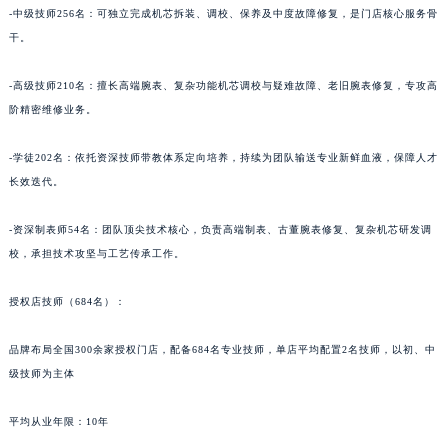
-中级技师256名：可独立完成机芯拆装、调校、保养及中度故障修复，是门店核心服务骨
新疆维吾尔自治区阿克苏市东大街名士售后服务中心（需提前预约）
干。
新疆维吾尔自治区阿拉尔市胜利大道名士售后服务中心（需提前预约）
新疆维吾尔自治区阿拉山口市友好路名士售后服务中心（需提前预约）
-高级技师210名：擅长高端腕表、复杂功能机芯调校与疑难故障、老旧腕表修复，专攻高
新疆维吾尔自治区阿勒泰市解放路名士售后服务中心（需提前预约）
阶精密维修业务。
新疆维吾尔自治区阿图什市光明路名士售后服务中心（需提前预约）
-学徒202名：依托资深技师带教体系定向培养，持续为团队输送专业新鲜血液，保障人才
新疆维吾尔自治区白杨市军垦路名士售后服务中心（需提前预约）
长效迭代。
新疆维吾尔自治区北屯市团结路名士售后服务中心（需提前预约）
新疆维吾尔自治区博乐市博乐市北京路名士售后服务中心（需提前预约）
-资深制表师54名：团队顶尖技术核心，负责高端制表、古董腕表修复、复杂机芯研发调
新疆维吾尔自治区昌吉市延安北路名士售后服务中心（需提前预约）
校，承担技术攻坚与工艺传承工作。
新疆维吾尔自治区阜康市博峰路名士售后服务中心（需提前预约）
新疆维吾尔自治区哈密市伊州区建国北路名士售后服务中心（需提前预约）
授权店技师（684名）：
新疆维吾尔自治区和田市和田市北京西路名士售后服务中心（需提前预约）
品牌布局全国300余家授权门店，配备684名专业技师，单店平均配置2名技师，以初、中
新疆维吾尔自治区胡杨河市胡杨河市胡杨路名士售后服务中心（需提前预约）
级技师为主体
新疆维吾尔自治区霍尔果斯市亚欧北路名士售后服务中心（需提前预约）
新疆维吾尔自治区喀什市解放北路名士售后服务中心（需提前预约）
平均从业年限：10年
新疆维吾尔自治区可克达拉市幸福路名士售后服务中心（需提前预约）