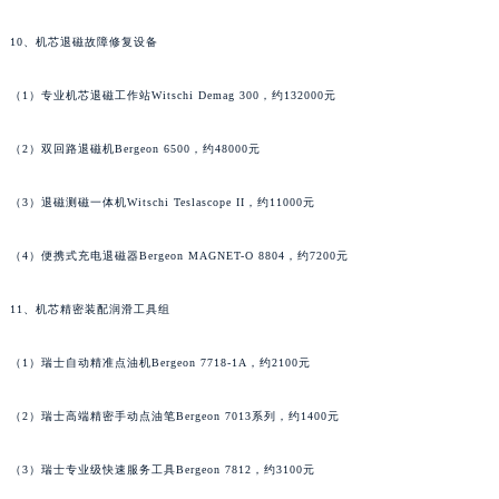
湖南省郴州市北湖区国庆北路名士售后服务中心（需提前预约）
10、机芯退磁故障修复设备
湖南省衡阳市雁峰区解放路名士售后服务中心（需提前预约）
湖南省怀化市鹤城区迎丰中路名士售后服务中心（需提前预约）
（1）专业机芯退磁工作站Witschi Demag 300，约132000元
湖南省娄底市娄星区长青街名士售后服务中心（需提前预约）
湖南省邵阳市双清区东风路名士售后服务中心（需提前预约）
（2）双回路退磁机Bergeon 6500，约48000元
湖南省湘潭市雨湖区莲城大道名士售后服务中心（需提前预约）
（3）退磁测磁一体机Witschi Teslascope II，约11000元
湖南省益阳市赫山区桃花仑路名士售后服务中心（需提前预约）
湖南省永州市冷水滩区永州大道与中兴路交叉口名士售后服务中心（需提前预约）
（4）便携式充电退磁器Bergeon MAGNET-O 8804，约7200元
湖南省岳阳市岳阳楼区东茅岭路名士售后服务中心（需提前预约）
湖南省张家界市永定区解放路名士售后服务中心（需提前预约）
11、机芯精密装配润滑工具组
湖南省长沙市芙蓉区建湘路393号世茂环球金融中心写字楼10层1013室名士售后服务中心（需提前预约）
（1）瑞士自动精准点油机Bergeon 7718-1A，约2100元
湖南省株洲市芦淞区建设南路名士售后服务中心（需提前预约）
甘肃省白银市白银区北京路名士售后服务中心（需提前预约）
（2）瑞士高端精密手动点油笔Bergeon 7013系列，约1400元
甘肃省定西市安定区解放路名士售后服务中心（需提前预约）
甘肃省敦煌市沙州镇阳关中路名士售后服务中心（需提前预约）
（3）瑞士专业级快速服务工具Bergeon 7812，约3100元
甘肃省合作市人民街名士售后服务中心（需提前预约）