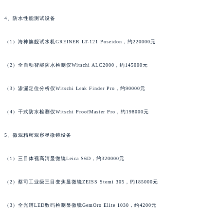
广西壮族自治区贺州市八步区城东街道灵峰南路名士售后服务中心（需提前预约）
4、防水性能测试设备
广西壮族自治区来宾市兴宾区桂中大道名士售后服务中心（需提前预约）
广西壮族自治区柳州市城中区中山中路名士售后服务中心（需提前预约）
（1）海神旗舰试水机GREINER LT-121 Poseidon，约220000元
广西壮族自治区钦州市钦南区金海湾东大街名士售后服务中心（需提前预约）
广西壮族自治区梧州市万秀区龙湖镇高旺路名士售后服务中心（需提前预约）
（2）全自动智能防水检测仪Witschi ALC2000，约145000元
广西壮族自治区玉林市玉州区金玉路名士售后服务中心（需提前预约）
（3）渗漏定位分析仪Witschi Leak Finder Pro，约90000元
海南省儋州市儋州市那大镇兰洋北路名士售后服务中心（需提前预约）
海南省东方市八所镇解放西路名士售后服务中心（需提前预约）
（4）干式防水检测仪Witschi ProofMaster Pro，约198000元
海南省琼海市嘉积镇东风路名士售后服务中心（需提前预约）
海南省三沙市西沙区西沙群岛永兴岛北京路名士售后服务中心（需提前预约）
5、微观精密观察显微镜设备
海南省三亚市吉阳区迎宾路名士售后服务中心（需提前预约）
（1）三目体视高清显微镜Leica S6D，约320000元
海南省万宁市万城镇解放路名士售后服务中心（需提前预约）
海南省文昌市文城镇教育东路名士售后服务中心（需提前预约）
（2）蔡司工业级三目变焦显微镜ZEISS Stemi 305，约185000元
海南省五指山市通什镇三月三大道名士售后服务中心（需提前预约）
香港特别行政区尖沙咀区油尖旺区广东道名士售后服务中心（需提前预约）
（3）全光谱LED数码检测显微镜GemOro Elite 1030，约4200元
香港特别行政区金钟区中西区金钟道名士售后服务中心（需提前预约）