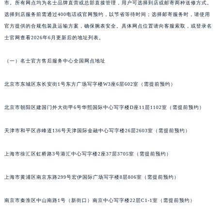
市。所有网点均为名士品牌直营或总部直接管理，用户可选择到店或邮寄两种送修方式。
重庆市解放碑渝中区民权路28号英利国际金融中心写字楼20层01室（需提前预约）
选择到店服务前需通过400电话或官网预约，以节省等待时间；选择邮寄服务时，请使用
黑龙江省大庆市萨尔图区会战大街名士售后服务中心（需提前预约）
官方提供的合规包装及运输方案，确保腕表安全。具体网点位置请向客服索取，或登录名
黑龙江省鹤岗市向阳区红军路名士售后服务中心（需提前预约）
士官网查看2026年6月更新后的地址列表。
黑龙江省黑河市爱辉区中央街名士售后服务中心（需提前预约）
（一）名士官方售后服务中心全国网点地址
黑龙江省鸡西市鸡冠区红军路名士售后服务中心（需提前预约）
黑龙江省佳木斯市向阳区长安路名士售后服务中心（需提前预约）
北京市东城区东长安街1号东方广场写字楼W3座6层602室（需提前预约）
黑龙江省牡丹江市东安区太平路名士售后服务中心（需提前预约）
黑龙江省七台河市桃山区大同街名士售后服务中心（需提前预约）
北京市朝阳区建国门外大街甲6号华熙国际中心写字楼D座11层1102室（需提前预约）
黑龙江省齐齐哈尔市龙沙区龙华路名士售后服务中心（需提前预约）
天津市和平区赤峰道136号天津国际金融中心写字楼26层2603室（需提前预约）
黑龙江省双鸭山市尖山区新兴大街名士售后服务中心（需提前预约）
黑龙江省绥化市北林区新华街与康庄路交叉口名士售后服务中心（需提前预约）
上海市徐汇区虹桥路3号港汇中心写字楼2座37层3705室（需提前预约）
黑龙江省伊春市伊美区通河路名士售后服务中心（需提前预约）
吉林省白城市洮北区明仁南街名士售后服务中心（需提前预约）
上海市黄浦区南京东路299号宏伊国际广场写字楼8层806室（需提前预约）
吉林省白山市浑江区浑江大街名士售后服务中心（需提前预约）
吉林省吉林市船营区河南街名士售后服务中心（需提前预约）
南京市秦淮区中山南路1号（新街口）南京中心写字楼22层C1-1室（需提前预约）
吉林省辽源市龙山区人民大街名士售后服务中心（需提前预约）