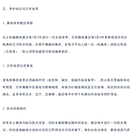
云南省玉溪市红塔区南北大街名士售后服务中心（需提前预约）
五、养护知识与日常使用
云南省昭通市昭阳区青年路名士售后服务中心（需提前预约）
台湾省台北市万华区中华路名士售后服务中心（需提前预约）
1. 腕表保养建议周期
台湾省新北市板桥区文化路名士售后服务中心（需提前预约）
名士机械腕表建议每2至3年进行一次全面保养。石英腕表建议每3至4年更换电池并同步
台湾省桃园市中坜区中丰路名士售后服务中心（需提前预约）
检测机芯与防水性能。长期不佩戴的腕表，应每月手动上链一次（机械表）或取出电池
台湾省台中市西屯区文华路名士售后服务中心（需提前预约）
（石英表），防止润滑油凝固与电池漏液损坏。
台湾省台南市中西区国华街名士售后服务中心（需提前预约）
台湾省高雄市新兴区五福路名士售后服务中心（需提前预约）
2. 日常使用注意事项
台湾省基隆市仁爱区仁三路名士售后服务中心（需提前预约）
避免将腕表放置在强磁场环境（如音响、磁扣、核磁共振设备旁），防止机芯受磁影响走
台湾省新竹市东区中正路名士售后服务中心（需提前预约）
时精度。日常佩戴中应避免与硬物碰撞，表镜为矿物玻璃或蓝宝石玻璃，虽抗刮但惧尖锐
台湾省嘉义市东区文化路名士售后服务中心（需提前预约）
撞击。皮革表带忌水、忌汗、忌暴晒，建议每半年用干布擦拭并涂抹专用护理油。
重庆市江北区观音桥步行街2号融恒时代广场9层902室名士售后服务中心（需提前预约）
新疆维吾尔自治区乌鲁木齐市天山区红山路26号时代广场（CCMALL）C座17层17-B名士售后服务中心（需提前预约）
3. 防水性能维护
浙江省温州市鹿城区锦绣路1067号置信广场10层1015室名士售后服务中心（需提前预约）
黑龙江省哈尔滨市道里区友谊西路600号富力中心T2座写字楼29层03室室名士售后服务中心（需提前预约）
所有名士腕表均标注防水深度，但防水橡胶圈会随时间老化。建议每年进行一次防水测
试，特别是接触海水或热水后应立即用淡水冲洗并擦干。请勿在热水淋浴、桑拿或蒸汽房
辽宁省大连市中山区人民路15号国际金融大厦7层G室名士售后服务中心（需提前预约）