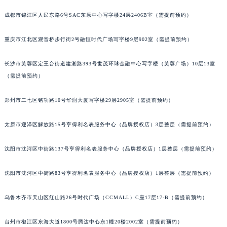
内蒙古自治区兴安盟市乌兰浩特市兴安大街名士售后服务中心（需提前预约）
成都市锦江区人民东路6号SAC东原中心写字楼24层2406B室（需提前预约）
山西省大同市平城区迎宾街名士售后服务中心（需提前预约）
山西省晋城市城区黄华街名士售后服务中心（需提前预约）
重庆市江北区观音桥步行街2号融恒时代广场写字楼9层902室（需提前预约）
山西省晋中市榆次区顺城街名士售后服务中心（需提前预约）
长沙市芙蓉区定王台街道建湘路393号世茂环球金融中心写字楼（芙蓉广场）10层13室
山西省临汾市尧都区解放路名士售后服务中心（需提前预约）
（需提前预约）
山西省吕梁市离石区永宁中路与建设街交叉口名士售后服务中心（需提前预约）
山西省朔州市朔城区怡西路与鄯阳西街交汇处名士售后服务中心（需提前预约）
郑州市二七区铭功路10号华润大厦写字楼29层2905室（需提前预约）
山西省忻州市忻府区和平东街与七一南路交叉口名士售后服务中心（需提前预约）
山西省阳泉市郊区平阳东街与新城大道交叉口名士售后服务中心（需提前预约）
太原市迎泽区解放路15号亨得利名表服务中心（品牌授权店）3层整层（需提前预约）
山西省运城市盐湖区河东街名士售后服务中心（需提前预约）
沈阳市沈河区中街路137号亨得利名表服务中心（品牌授权店）1层整层（需提前预约）
山西省长治市潞州区英雄中路名士售后服务中心（需提前预约）
山西省太原市迎泽区迎泽街道解放路15号亨得利名表维修授权店3楼名士售后服务中心（需提前预约）
沈阳市沈河区中街路83号亨得利名表服务中心（品牌授权店）1层整层（需提前预约）
天津市和平区赤峰道136号天津国际金融中心26层2603室名士售后服务中心（需提前预约）
安徽省安庆市迎江区人民路名士售后服务中心（需提前预约）
乌鲁木齐市天山区红山路26号时代广场（CCMALL）C座17层17-B（需提前预约）
安徽省蚌埠市蚌山区淮河路名士售后服务中心（需提前预约）
台州市椒江区东海大道1800号腾达中心东1幢20楼2002室（需提前预约）
安徽省亳州市谯城区魏武大道名士售后服务中心（需提前预约）