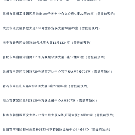
福建省三明市三元区东乾二路名士售后服务中心（需提前预约）
苏州市苏州工业园区星港街199号苏州中心办公楼C座22层08室（需提前预约）
福建省漳州市龙文区步港路名士售后服务中心（需提前预约）
江苏省常州市新北区龙锦路1590号现代传媒中心5号楼10层1008室名士售后服务中心（需提前预约）
武汉市江汉区解放大道686号世界贸易大厦38层09室（需提前预约）
江苏省淮安市清江浦区淮海北路名士售后服务中心（需提前预约）
江苏省连云港市海州区通灌北路名士售后服务中心（需提前预约）
南宁市青秀区金湖路59号地王大厦12楼1224室（需提前预约）
江苏省南京市秦淮区中山南路1号南京中心22层22-C1-C3室名士售后服务中心（需提前预约）
江苏省宿迁市宿城区西湖路名士售后服务中心（需提前预约）
合肥市蜀山区潜山路111号万象城华润大厦B座12楼03室（需提前预约）
江苏省泰州市海陵区永定东路399号置地商务中心东塔（华润万象城）17层1706室名士售后服务中心（需提前预约）
泉州市丰泽区宝洲路729号浦西万达中心写字楼A座7楼709室（需提前预约）
江苏省徐州市鼓楼区淮海东路29号苏宁广场IFC国际金融中心35层3508室名士售后服务中心（需提前预约）
江苏省盐城市盐都区世纪大道5号盐城金融城写字楼1号楼16层1604室名士售后服务中心（需提前预约）
青岛市南区山东路6号华润大厦B座22层04室（需提前预约）
江苏省扬州市邗江区国展路29号星耀天地写字楼1号楼18层1803室名士售后服务中心（需提前预约）
江苏省镇江市京口区中山东路名士售后服务中心（需提前预约）
烟台市芝罘区胜利路139号万达金融中心A座907室（需提前预约）
江西省抚州市临川区赣东大道名士售后服务中心（需提前预约）
长春市朝阳区西安大路727号中银大厦A座(旺进大厦)18层09室（需提前预约）
江西省赣州市章贡区文清路名士售后服务中心（需提前预约）
江西省吉安市吉州区井冈山大道名士售后服务中心（需提前预约）
贵阳市南明区都司高架桥路33号亨特国际金融中心14楼14D（需提前预约）
江西省景德镇市珠山区珠山中路名士售后服务中心（需提前预约）