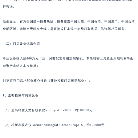
澳门特别行政区花地玛堂区关闸广场名士售后服务中心（需提前预约）
行咨询。
澳门特别行政区花王堂区大三巴商圈名士售后服务中心（需提前预约）
温馨提示：官方全国统一服务热线，服务覆盖中国大陆、中国香港、中国澳门、中国台湾
澳门特别行政区嘉模堂区官也街名士售后服务中心（需提前预约）
全部区域，港澳台无独立专线，需直接拨打本统一热线获取售后、咨询等相关服务。
澳门省路氹城市金光大道名士售后服务中心（需提前预约）
澳门特别行政区望德堂区塔石广场名士售后服务中心（需提前预约）
（二）门店设备体系介绍
福建省福州市鼓楼区五四路128-1号恒力城写字楼15层03室名士售后服务中心（需提前预约）
福建省厦门市思明区湖滨东路95号万象城华润大厦B座11层1104室名士售后服务中心（需提前预约）
单店设备投入超660万元（注：另有配套专用定制辅机、专项精密工具及全周期耗材等配
套资产未纳入本次核算）
广东省潮州市潮安区新风路与潮汕路交汇处名士售后服务中心（需提前预约）
广东省广州市天河区天河路230号万菱汇国际中心A塔7层704室名士售后服务中心（需提前预约）
54家直营门店均配备核心设备（其他授权门店按需配备）：
广东省广州市越秀区环市东路371-375号世界贸易中心大厦南塔15层1507室名士售后服务中心（需提前预约）
广东省河源市源城区越王大道名士售后服务中心（需提前预约）
1、走时检测与调校设备
广东省惠州市惠城区江北文昌一路7号华贸大厦1座30层3005室名士售后服务中心（需提前预约）
广东省江门市蓬江区广场西路名士售后服务中心（需提前预约）
（1）超高精度天文台校表仪Vibrograf S-3000，约180000元
广东省揭阳市榕城进贤门步行街名士售后服务中心（需提前预约）
（2）机械表校表仪Greiner Vibrograf ChronoScope X，约128000元
广东省茂名市电白区水东街道迎宾大道名士售后服务中心（需提前预约）
广东省梅州市梅江区金燕大道名士售后服务中心（需提前预约）