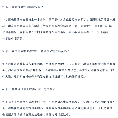
安徽省滁州市琅琊区南谯北路名士售后服务中心（需提前预约）
2. 问：邮寄送修如何确保安全？
安徽省阜阳市颍州区颍州北路名士售后服务中心（需提前预约）
答：请先将腕表表冠拔出停止走时，使用原包装盒或硬质表盒固定，四周填充足够缓冲材
安徽省淮北市相山区淮海路名士售后服务中心（需提前预约）
料。建议使用顺丰或京东物流，并保价至腕表实际价值。寄出前需拨打400-606-8509获
安徽省淮南市田家庵区国庆中路名士售后服务中心（需提前预约）
取服务编号，客服会发送详细包装指导及寄送地址。中心收到后会在1个工作日内确认，
安徽省黄山市屯溪区黄山西路名士售后服务中心（需提前预约）
并反馈检测结果。
安徽省六安市金安区解放中路名士售后服务中心（需提前预约）
安徽省马鞍山市雨山区湖南西路名士售后服务中心（需提前预约）
3. 问：在非官方渠道保养过，还能享受官方质保吗？
安徽省宿州市埇桥区人民中路名士售后服务中心（需提前预约）
答：若腕表曾被非官方渠道拆解、维修或更换配件，官方售后中心仍可提供检测与维修服
安徽省铜陵市铜官区石城大道名士售后服务中心（需提前预约）
务，但不再享受完整的2年质保。检测将评估腕表当前状态，并告知可能存在的非原厂部
安徽省芜湖市镜湖区中山路步行街名士售后服务中心（需提前预约）
件风险。建议所有维修保养均通过官方渠道进行，以确保质保延续。
安徽省宣城市宣州区叠嶂西路名士售后服务中心（需提前预约）
福建省龙岩市新罗区九一南路名士售后服务中心（需提前预约）
4. 问：更换电池后走时仍不准，怎么办？
福建省南平市建阳区人民西路名士售后服务中心（需提前预约）
福建省宁德市蕉城区天湖东路名士售后服务中心（需提前预约）
答：石英表更换电池后若走时不准，可能是机芯电路板或步进马达老化，也可能是接触不
良。请将腕表送到官方服务中心，使用专业设备检测电流消耗与驱动信号。若机芯故障，
福建省莆田市城厢区霞林街道荔华东大道名士售后服务中心（需提前预约）
会根据具体情况报价更换或维修，确保走时精度达标。
福建省三明市三元区东乾二路名士售后服务中心（需提前预约）
预约入口
关闭