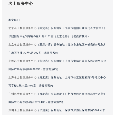
名士服务中心
江西省南昌市红谷滩新区红谷中大道998号绿地双子塔（中央广场）A1座办公楼14层1407室名士售后服务中心（需提前预约）
江西省萍乡市安源区萍安北大道与康庄路交叉口名士售后服务中心（需提前预约）
江西省上饶市信州区滨江西路名士售后服务中心（需提前预约）
本文tag：
江西省新余市渝水区北湖西路名士售后服务中心（需提前预约）
北京名士售后服务中心
（国贸店）服务地址：北京市朝阳区建国门外大街甲6号
江西省宜春市袁州区中山中路名士售后服务中心（需提前预约）
华熙国际中心写字楼D座11层1102室（北京总部）（需提前预约）
江西省鹰潭市月湖区胜利东路名士售后服务中心（需提前预约）
北京名士售后服务中心
（王府井店）服务地址：北京市东城区东长安街1号东方
山东省德州市德城区东风中路名士售后服务中心（需提前预约）
广场写字楼W3座6层602室（需提前预约）
山东省东营市东营区济南路名士售后服务中心（需提前预约）
上海名士售后服务中心
（宏伊店）服务地址：上海市黄浦区南京东路299号宏伊
山东省济南市历下区经十路11111号华润中心写字楼（万象城）15层1508室名士售后服务中心（需提前预约）
国际广场写字楼8层806室（需提前预约）
山东省济宁市任城区太白楼路名士售后服务中心（需提前预约）
山东省莱芜市文化南路8号银座商城名表维修一楼名表维修名士售后服务中心（需提前预约）
上海名士售后服务中心
（港汇店）服务地址：上海市徐汇区虹桥路3号港汇中心
山东省临沂市兰山区解放路名士售后服务中心（需提前预约）
写字楼2座37层3705室（需提前预约）
山东省日照市东港区烟台路名士售后服务中心（需提前预约）
广州名士售后服务中心
（万菱店）服务地址：广州市天河区天河路230号万菱汇
山东省泰安市泰山区财源街道泰山大街名士售后服务中心（需提前预约）
国际中心写字楼A塔7层704室（需提前预约）
山东省威海市环翠区新威海路89号振华商厦一楼名表维修名士售后服务中心（需提前预约）
深圳名士售后服务中心
（华润店）服务地址：深圳市罗湖区深南东路5001号华
山东省潍坊市奎文区东风东街名士售后服务中心（需提前预约）