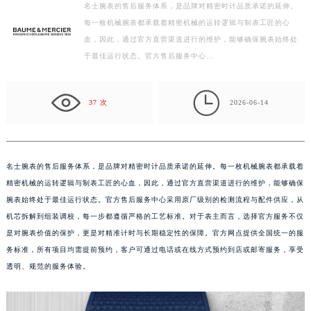
名士腕表的售后服务体系，是品牌对精密时计品质承诺的延伸。
盐城市盐都区世纪大道5号盐城金融城写字楼1号楼16层1604室（需提前预约）
每一枚机械腕表都承载着精密机械的运转逻辑与制表工匠的心
泰州市海陵区永定东路399号置地商务中心东塔写字楼（华润万象城）17层1706室（需提前预约）
血，因此，通过官方直营渠道进行的维护，能够确保腕表始终处
宁波市江北区大闸南路500号来福士广场办公楼20层2009室（需提前预约）
于最佳运行状态。官方售后服务中心…
杭州市上城区钱江路1366号华润大厦写字楼A座5层503-5室（需提前预约）
金华市金东区东市南街777号金华万达广场写字楼4号楼22层2209室（需提前预约）

37 次
2026-06-14
绍兴市越城区胜利东路379号世茂天际中心写字楼8层805室（需提前预约）
嘉兴市南湖区广益路705号嘉兴世界贸易中心写字楼A座13层1304室（需提前预约）
南昌市红谷滩新区红谷中大道998号绿地双子塔（中央广场）A1座办公楼14层07室（需提前预约）
名士腕表的售后服务体系，是品牌对精密时计品质承诺的延伸。每一枚机械腕表都承载着
济南市历下区经十路11111号华润中心写字楼（万象城）15层1508室（需提前预约）
精密机械的运转逻辑与制表工匠的心血，因此，通过官方直营渠道进行的维护，能够确保
广州市天河区天河路230号万菱汇国际中心写字楼A塔7层704室（需提前预约）
腕表始终处于最佳运行状态。官方售后服务中心采用原厂级别的检测流程与配件供应，从
广州市越秀区环市东路371-375号世界贸易中心大厦南塔写字楼15层07室（需提前预约）
机芯拆解到组装调校，每一步都遵循严格的工艺标准。对于表主而言，选择官方服务不仅
深圳市罗湖区深南东路5001号华润大厦写字楼17层1701室（需提前预约）
是对腕表价值的保护，更是对精准计时与长期稳定性的保障。官方网点提供全国统一的服
惠州市惠城区江北文昌一路7号华贸大厦写字楼1座30层05室（需提前预约）
务标准，所有项目均需提前预约，客户可通过电话或在线方式预约到店或邮寄服务，享受
厦门市思明区湖滨东路95号华润大厦写字楼B座11层1104室（需提前预约）
透明、规范的服务体验。
福州市鼓楼区五四路128-1号恒力城写字楼15层03室（需提前预约）
成都市锦江区人民东路6号SAC东原中心写字楼24层2406B室（需提前预约）