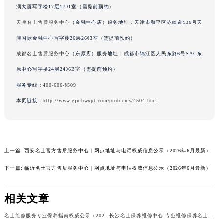
润大厦写字楼17层1701室（需提前预约）
山东省枣庄市滕州市北辛路与善国路交叉口名士售后服务中心（需提前预约）
天津名士售后服务中心
（金融中心店）服务地址：天津市和平区赤峰道136号天
山东省淄博市张店区金晶大道名士售后服务中心（需提前预约）
上海市黄浦区南京东路299号宏伊国际广场写字楼8层806室名士售后服务中心（需提前预约）
津国际金融中心写字楼26层2603室（需提前预约）
上海市徐汇区虹桥路3号港汇中心2座37层3705室名士售后服务中心（需提前预约）
成都名士售后服务中心
（东原店）服务地址：成都市锦江区人民东路6号SAC东
浙江省杭州市上城区钱江路1366号华润大厦A座5层503-5室名士售后服务中心（需提前预约）
原中心写字楼24层2406B室（需提前预约）
浙江省湖州市吴兴区劳动路名士售后服务中心（需提前预约）
服务专线：
400-606-8509
浙江省嘉兴市南湖区广益路705号嘉兴世界贸易中心A座13层1304室名士售后服务中心（需提前预约）
本页链接：
http://www.gjmbwxpt.com/problems/4504.html
浙江省金华市金东区东市南街777号金华万达广场4号楼22楼2209室名士售后服务中心（需提前预约）
浙江省丽水市莲都区解放街名士售后服务中心（需提前预约）
浙江省宁波市江北区大闸南路500号来福士广场办公楼20层2009室名士售后服务中心（需提前预约）
浙江省衢州市柯城区上街名士售后服务中心（需提前预约）
上一篇:
西安名士官方售后服务中心｜网点地址与电话权威信息公示（2026年6月最新）
浙江省绍兴市越城区胜利东路379号世茂天际中心写字楼8层805室名士售后服务中心（需提前预约）
下一篇:
临沂名士官方售后服务中心｜网点地址与电话权威信息公示（2026年6月最新）
浙江省舟山市定海区解放东路名士售后服务中心（需提前预约）
澳门特别行政区大堂区议事亭前地（新马路）名士售后服务中心（需提前预约）
相关文章
澳门特别行政区风顺堂区南湾大马路名士售后服务中心（需提前预约）
澳门特别行政区花地玛堂区关闸广场名士售后服务中心（需提前预约）
名士维修服务专业保养指南权威公示（2026年7月最新）
长沙名士保养维修中心 专业维修保养名士手表权威公示（2026年7月最新）