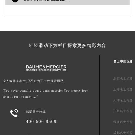
湖南省衡阳市雁峰区解放路名士售后服务中心（需提前预约）
湖南省怀化市鹤城区迎丰中路名士售后服务中心（需提前预约）
湖南省娄底市娄星区长青街名士售后服务中心（需提前预约）
湖南省邵阳市双清区东风路名士售后服务中心（需提前预约）
湖南省湘潭市雨湖区莲城大道名士售后服务中心（需提前预约）
轻轻滑动下方栏目探索更多精彩内容
湖南省益阳市赫山区桃花仑路名士售后服务中心（需提前预约）
湖南省永州市冷水滩区永州大道与中兴路交叉口名士售后服务中心（需提前预约）
名士中国区服
湖南省岳阳市岳阳楼区东茅岭路名士售后服务中心（需提前预约）
湖南省张家界市永定区解放路名士售后服务中心（需提前预约）
北京名士维修
没人能拥有名士,只不过为下一代保管而已
湖南省长沙市芙蓉区建湘路393号世茂环球金融中心写字楼10层1013室名士售后服务中心（需提前预约）
上海名士维修
湖南省株洲市芦淞区建设南路名士售后服务中心（需提前预约）
(You never actually own a baumemercier.You merely look
after it for the next ...”
甘肃省白银市白银区北京路名士售后服务中心（需提前预约）
天津名士维修
甘肃省定西市安定区解放路名士售后服务中心（需提前预约）

广州名士维修
总部服务热线
甘肃省敦煌市沙州镇阳关中路名士售后服务中心（需提前预约）
400-606-8509
深圳名士维修
甘肃省合作市人民街名士售后服务中心（需提前预约）
甘肃省嘉峪关市雄关区新华中路名士售后服务中心（需提前预约）
成都名士维修