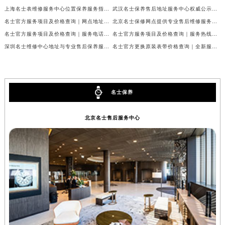
上海名士表维修服务中心位置保养服务指南权威公示（2026年7月最新）
武汉名士保养售后地址服务中心权威公示（2026年7月最新）
澳门特别行政区花王堂区大三巴商圈名士售后服务中心（需提前预约）
名士官方服务项目及价格查询｜网点地址与24小时热线权威信息通告（2026年7月最新）
北京名士保修网点提供专业售后维修服务权威公示（2026年7月最新）
澳门特别行政区嘉模堂区官也街名士售后服务中心（需提前预约）
名士官方服务项目及价格查询｜服务电话及详细地址权威信息通知（2026年7月最新）
名士官方服务项目及价格查询｜服务热线及全部网点地址权威信息公告（2026年7月最新）
澳门省路氹城市金光大道名士售后服务中心（需提前预约）
深圳名士维修中心地址与专业售后保养服务权威公示（2026年7月最新）
名士官方更换原装表带价格查询｜全新服务热线及门店地址权威信息公告（2026年7月最新）
澳门特别行政区望德堂区塔石广场名士售后服务中心（需提前预约）
福建省福州市鼓楼区五四路128-1号恒力城写字楼15层03室名士售后服务中心（需提前预约）
福建省厦门市思明区湖滨东路95号万象城华润大厦B座11层1104室名士售后服务中心（需提前预约）
名士保养
广东省潮州市潮安区新风路与潮汕路交汇处名士售后服务中心（需提前预约）
广东省广州市天河区天河路230号万菱汇国际中心A塔7层704室名士售后服务中心（需提前预约）
北京名士售后服务中心
广东省广州市越秀区环市东路371-375号世界贸易中心大厦南塔15层1507室名士售后服务中心（需提前预约）
广东省河源市源城区越王大道名士售后服务中心（需提前预约）
广东省惠州市惠城区江北文昌一路7号华贸大厦1座30层3005室名士售后服务中心（需提前预约）
广东省江门市蓬江区广场西路名士售后服务中心（需提前预约）
广东省揭阳市榕城进贤门步行街名士售后服务中心（需提前预约）
广东省茂名市电白区水东街道迎宾大道名士售后服务中心（需提前预约）
广东省梅州市梅江区金燕大道名士售后服务中心（需提前预约）
广东省清远市清城区湖西路名士售后服务中心（需提前预约）