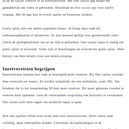
code in tijdens het storten. Dit kan gratis spins of extra geld opleveren. Codes vind
南通市崇川区工农路57号圆融广场写字楼16层1603室（需提前预约）
je op de casino website of in nieuwsbrieven. Het One casino app maakt het
苏州市苏州工业园区星港街199号苏州中心办公楼C座22层08室（需提前预约）
gemakkelijk om codes te gebruiken. Download de
One casino app
voor snelle
武汉市江汉区解放大道686号世界贸易大厦38层09室（需提前预约）
toegang. Met de app kun je overal spelen en bonussen claimen.
南宁市青秀区金湖路59号地王大厦12楼1224室（需提前预约）
Gratis spins zijn een andere populaire bonus. Je krijgt deze vaak bij
合肥市蜀山区潜山路111号万象城华润大厦B座12楼03室（需提前预约）
welkomstpakketten of promoties. Ze zijn meestal geldig voor geselecteerde slots.
泉州市丰泽区宝洲路729号浦西万达中心写字楼A座7楼709室（需提前预约）
Check de geldigheidsduur om ze op tijd te gebruiken. One casino login is nodig om
青岛市南区山东路6号华润大厦B座22层04室（需提前预约）
gratis spins te activeren. Soms zijn er beperkingen op winsten uit gratis spins. Wees
烟台市芝罘区胜利路139号万达金融中心A座907室（需提前预约）
bewust van deze details voor een betere ervaring.
长春市朝阳区西安大路727号中银大厦A座(旺进大厦)18层09室（需提前预约）
Inzetvereisten begrijpen
贵阳市南明区都司高架桥路33号亨特国际金融中心14楼14D（需提前预约）
Inzetvereisten bepalen hoe vaak je bonusgeld moet inzetten. Bij One casino variëren
昆明市盘龙区北京路928号同德昆明广场写字楼10层06室（需提前预约）
deze vereisten per bonus. Ze worden uitgedrukt als een multiplier, zoals 30x. Dat
石家庄市长安区中山东路39号勒泰中心写字楼B座13层07室（需提前预约）
betekent dat je het bonusbedrag 30 keer moet inzetten. Dit moet gebeuren voordat je
西安市碑林区南关正街88号华侨城长安国际中心E座6楼10室（需提前预约）
winsten kunt opnemen. Lees de voorwaarden zorgvuldig om frustratie te voorkomen.
海口市龙华区金贸东路5号海口华润大厦B座17层1707室（需提前预约）
One casino stelt deze regels om misbruik tegen te gaan.
唐山市路南区新华东道100号万达广场写字楼A座10层1002室（需提前预约）
Niet alle spellen tellen even zwaar mee voor inzetvereisten. Slots tellen vaak
台州市椒江区东海大道1800号腾达中心东1幢20楼2002室（需提前预约）