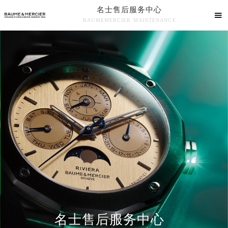
名士售后服务中心

BAUMEMERCIER MAINTENANCE

名士售后服务中心竭诚为您服务！
中心介绍
联系我们