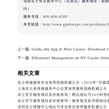
成都名士售后服务中心
（东原店）服务地址：成都市
吉林省四平市铁东区紫气大路与南九
约）
吉林省松原市宁江区五环大街名士售
服务专线：
400-606-8509
吉林省通化市东昌区环通乡江南大街
吉林省延边市延吉市解放路名士售后
本页链接：
http://www.gjmbwxpt.com/problems/
辽宁省鞍山市铁东区站前街名士售后
辽宁省本溪市平山区胜利路名士售后
辽宁省朝阳市双塔区新华路名士售后
上一篇:
Guida alla App di Nine Casino: Download e
辽宁省丹东市振兴区七经街名士售后
下一篇:
Effizientes Management im NV Casino Onlin
辽宁省抚顺市新抚区东一路名士售后
辽宁省阜新市海州区解放大街名士售
辽宁省葫芦岛市连山区中央路名士售
相关文章
辽宁省锦州市古塔区中央大街名士售
名士维修服务专业保养指南权威公示（2026年7月最
辽宁省辽阳市白塔区新运大街名士售
辽宁省盘锦市兴隆台区石油大街名士
辽宁省铁岭市银州区南马路名士售后
辽宁省营口市站前区市府路与渤海大