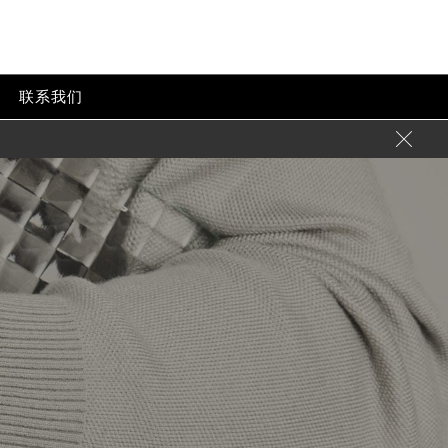
联系我们
