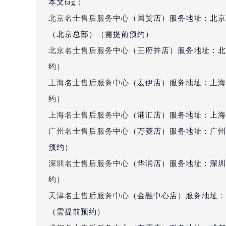
本文tag：
黑龙江省大庆市萨尔图区会战大街名
北京名士售后服务中心
（国贸店）服务地址：北京
黑龙江省鹤岗市向阳区红军路名士售
（北京总部）（需提前预约）
黑龙江省黑河市爱辉区中央街名士售
黑龙江省鸡西市鸡冠区红军路名士售
北京名士售后服务中心
（王府井店）服务地址：北
黑龙江省佳木斯市向阳区长安路名士
约）
黑龙江省牡丹江市东安区太平路名士
上海名士售后服务中心
（宏伊店）服务地址：上海
黑龙江省七台河市桃山区大同街名士
约）
黑龙江省齐齐哈尔市龙沙区龙华路名
上海名士售后服务中心
（港汇店）服务地址：上海市
黑龙江省双鸭山市尖山区新兴大街名
广州名士售后服务中心
（万菱店）服务地址：广州
黑龙江省绥化市北林区新华街与康庄
预约）
黑龙江省伊春市伊美区通河路名士售
吉林省白城市洮北区明仁南街名士售
深圳名士售后服务中心
（华润店）服务地址：深圳市
吉林省白山市浑江区浑江大街名士售
约）
吉林省吉林市船营区河南街名士售后
天津名士售后服务中心
（金融中心店）服务地址：天
吉林省辽源市龙山区人民大街名士售
（需提前预约）
吉林省梅河口市新华街道梅河大街名