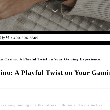
优化升级公告
：400-606-8509
6-8509，服务覆盖中国大陆、香港、澳门、台湾全部区域（非大陆需
点地址：
国际中心写字楼D座11层1102室（北京总部）（需提前预约）
字楼W3座6层602室（需提前预约）
ka Casino: A Playful Twist on Your Gaming Experience
融中心写字楼26层2603室（需提前预约）
ino: A Playful Twist on Your Gam
2座37层3705室（需提前预约）
际广场写字楼8层806室（需提前预约）
南京中心写字楼22层C1-1室（需提前预约）
中心写字楼5号楼10层1008室（需提前预约）
FC国际金融中心写字楼35层3508室（需提前预约）
 casinos, finding one that offers both fun and a distinctive
楼1号楼18层1803室（需提前预约）