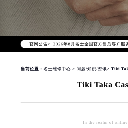
2026年8月名士中国区售后服务网络
2026年8月名士全国官方售后客户服务热线
官网公告>
名士官方全国统一服务热线400-60
2026年8月名士售后服务中心最新网
北京市朝阳区建国门外大街甲6号华熙
北京市东城区东长安街1号东方广场写
当前位置：
名士维修中心
>
问题/知识/资讯
> Tiki Ta
天津市和平区赤峰道136号天津国际金
Tiki Taka Cas
上海市徐汇区虹桥路3号港汇中心写字楼
上海市黄浦区南京东路299号宏伊国
南京市秦淮区中山南路1号（新街口）
常州市新北区龙锦路1590号现代传媒
徐州市鼓楼区淮海东路29号苏宁广场I
In the realm of online
扬州市邗江区国展路29号星耀天地写字