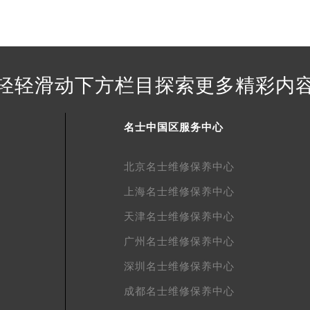
得利名表维修授权店1楼名士售后服务中心（需提前预约）
得利名表维修授权店1楼名士售后服务中心（需提前预约）
国际中心D座11层1102室名士售后服务中心（北京总部）（需
广场W3座6层602室名士售后服务中心（需提前预约）
轻轻滑动下方栏目探索更多精彩内
先天下名士售后服务中心（需提前预约）
特大街名士售后服务中心（需提前预约）
街名士售后服务中心（需提前预约）
名士中国区服务中心
3号王府井百货名表维修名士售后服务中心（需提前预约）
士售后服务中心（需提前预约）
北京名士维修保养中心
霍洛街名士售后服务中心（需提前预约）
上海名士维修保养中心
央街名士售后服务中心（需提前预约）
天津名士维修保养中心
街名士售后服务中心（需提前预约）
广州名士维修保养中心
路名士售后服务中心（需提前预约）
大街名士售后服务中心（需提前预约）
深圳名士维修保养中心
市光明街与额尔敦路交叉口名士售后服务中心（需提前预约）
成都名士维修保养中心
安大街名士售后服务中心（需提前预约）