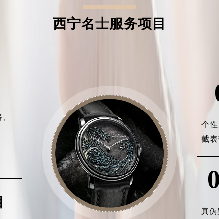
西宁名士服务项目
格、
个性
、
截表
、
目
真伪