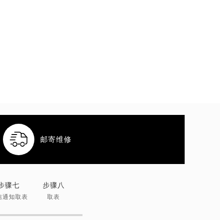

邮寄维修
步骤七
步骤八
信通知取表
取表