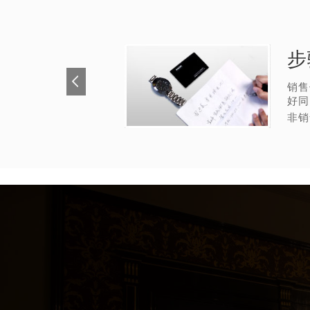
步
销售
好同
非销