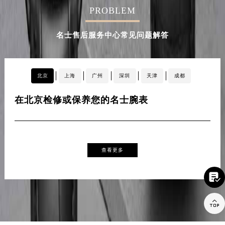
PROBLEM
辽宁省沈阳市沈河区中街路137号亨得利名表维修授权店1楼名士售后服务中心（需提前预约）
辽宁省沈阳市沈河区中街路83号亨得利名表维修授权店1楼名士售后服务中心（需提前预约）
名士售后服务中心常见问题解答
北京市朝阳区建国门外大街甲6号华熙国际中心D座11层1102室名士售后服务中心（北京总部）（需提前预约）
北京市东城区东长安街1号王府井东方广场W3座6层602室名士售后服务中心（需提前预约）
河北省保定市竞秀区朝阳北大街北国先天下名士售后服务中心（需提前预约）
北京
上海
广州
深圳
天津
成都
内蒙古自治区阿拉善盟市左旗土尔扈特大街名士售后服务中心（需提前预约）
内蒙古自治区巴彦淖尔市临河区新华街名士售后服务中心（需提前预约）
在北京检修或保养您的名士腕表
在
内蒙古自治区包头市青山区幸福路甲3号王府井百货名表维修名士售后服务中心（需提前预约）
内蒙古自治区赤峰市红山区哈达街名士售后服务中心（需提前预约）
内蒙古自治区鄂尔多斯市东胜区伊金霍洛街名士售后服务中心（需提前预约）
查看更多
内蒙古自治区呼伦贝尔市海拉尔区中央街名士售后服务中心（需提前预约）
内蒙古自治区通辽市科尔沁区明仁大街名士售后服务中心（需提前预约）

内蒙古自治区乌海市海勃湾区人民南路名士售后服务中心（需提前预约）
内蒙古自治区乌兰察布市集宁区恩和大街名士售后服务中心（需提前预约）

内蒙古自治区锡林郭勒盟市锡林浩特市光明街与额尔敦路交叉口名士售后服务中心（需提前预约）
内蒙古自治区兴安盟市乌兰浩特市兴安大街名士售后服务中心（需提前预约）