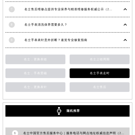
黑龙江省大庆市萨尔图区会战大街名士售后服务中心（需提前预约）
立即预约
7
名士售后维修点提供专业保养与精准维修服务权威公示（2026年7月最新）
黑龙江省鹤岗市向阳区红军路名士售后服务中心（需提前预约）
提前预约免排队，到店即享服务
预约时间有变无需取消，可随时重新预约
黑龙江省黑河市爱辉区中央街名士售后服务中心（需提前预约）
8
名士手表清洗保养需要多久？
黑龙江省鸡西市鸡冠区红军路名士售后服务中心（需提前预约）
黑龙江省佳木斯市向阳区长安路名士售后服务中心（需提前预约）
9
名士手表表针意外折断？速览专业修复指南
黑龙江省牡丹江市东安区太平路名士售后服务中心（需提前预约）
黑龙江省七台河市桃山区大同街名士售后服务中心（需提前预约）
名士，更换表链
名士上链周期
黑龙江省齐齐哈尔市龙沙区龙华路名士售后服务中心（需提前预约）
名士，手表受磁
名士手表走时
黑龙江省双鸭山市尖山区新兴大街名士售后服务中心（需提前预约）
黑龙江省绥化市北林区新华街与康庄路交叉口名士售后服务中心（需提前预约）
名士，更换表针
名士售后
黑龙江省伊春市伊美区通河路名士售后服务中心（需提前预约）
吉林省白城市洮北区明仁南街名士售后服务中心（需提前预约）
吉林省白山市浑江区浑江大街名士售后服务中心（需提前预约）
随机推荐
吉林省吉林市船营区河南街名士售后服务中心（需提前预约）
吉林省辽源市龙山区人民大街名士售后服务中心（需提前预约）
吉林省梅河口市新华街道梅河大街名士售后服务中心（需提前预约）
1
名士中国官方售后服务中心｜服务电话与网点地址权威信息声明（2026年6月最新）