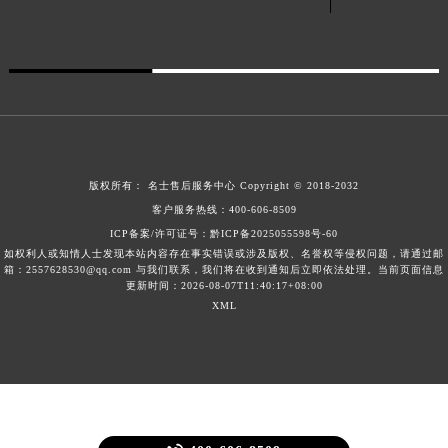
安徽省滁州市琅琊区南谯北路名士售后服务中心（需提前预约）
安徽省阜阳市颍州区颍州北路名士售后服务中心（需提前预约）
安徽省淮北市相山区淮海路名士售后服务中心（需提前预约）
安徽省淮南市田家庵区国庆中路名士售后服务中心（需提前预约）
安徽省黄山市屯溪区黄山西路名士售后服务中心（需提前预约）
安徽省六安市金安区解放中路名士售后服务中心（需提前预约）
版权所有：
名士售后服务中心
Copyright © 2018-2032
安徽省马鞍山市雨山区湖南西路名士售后服务中心（需提前预约）
客户服务热线：
400-606-8509
安徽省宿州市埇桥区人民中路名士售后服务中心（需提前预约）
ICP备案/许可证号：黔ICP备2025055598号-60
安徽省铜陵市铜官区石城大道名士售后服务中心（需提前预约）
如权利人或知情人士发现本站内容存在事实错误或涉及版权、名誉权等侵权问题，请通过邮
箱：2557628530@qq.com 与我们联系，我们将在收到通知后立即依法处理。当前页面信息
安徽省芜湖市镜湖区中山路步行街名士售后服务中心（需提前预约）
更新时间：2026-08-07T11:40:17+08:00
安徽省宣城市宣州区叠嶂西路名士售后服务中心（需提前预约）
XML
福建省龙岩市新罗区九一南路名士售后服务中心（需提前预约）
福建省南平市建阳区人民西路名士售后服务中心（需提前预约）
福建省宁德市蕉城区天湖东路名士售后服务中心（需提前预约）
福建省莆田市城厢区霞林街道荔华东大道名士售后服务中心（需提前预约）
福建省三明市三元区东乾二路名士售后服务中心（需提前预约）