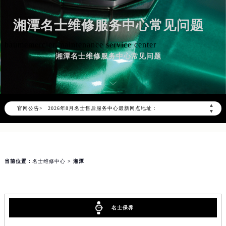
湘潭名士维修服务中心常见问题
baumemercier maintenance service center
2026年8月名士中国区售后服务网络优化升级公告
湘潭名士维修服务中心常见问题
2026年8月名士全国官方售后客户服务热线：400-606-8509
名士官方全国统一服务热线400-606-8509，服务覆盖中国大陆、香港、澳门、台湾全部区域（非大陆需加拨“+86”）
2026年8月名士售后服务中心最新网点地址：
▲
官网公告>
北京市朝阳区建国门外大街甲6号华熙国际中心写字楼D座11层1102室（北京总部）（需提前预约）
▼
北京市东城区东长安街1号东方广场写字楼W3座6层602室（需提前预约）
天津市和平区赤峰道136号天津国际金融中心写字楼26层2603室（需提前预约）
上海市徐汇区虹桥路3号港汇中心写字楼2座37层3705室（需提前预约）
当前位置：
名士维修中心
> 湘潭
上海市黄浦区南京东路299号宏伊国际广场写字楼8层806室（需提前预约）
南京市秦淮区中山南路1号（新街口）南京中心写字楼22层C1-1室（需提前预约）
常州市新北区龙锦路1590号现代传媒中心写字楼5号楼10层1008室（需提前预约）
徐州市鼓楼区淮海东路29号苏宁广场IFC国际金融中心写字楼35层3508室（需提前预约）
名士保养
扬州市邗江区国展路29号星耀天地写字楼1号楼18层1803室（需提前预约）