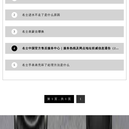
吉林省四平市铁东区紫气大路与南九经街交汇处名士售后服务中心（需提前预约）
吉林省松原市宁江区五环大街名士售后服务中心（需提前预约）
2
名士进水不走了是什么原因
吉林省通化市东昌区环通乡江南大街名士售后服务中心（需提前预约）
吉林省延边市延吉市解放路名士售后服务中心（需提前预约）
3
名士表蒙去哪换
辽宁省鞍山市铁东区站前街名士售后服务中心（需提前预约）
辽宁省本溪市平山区胜利路名士售后服务中心（需提前预约）
4
名士中国官方售后服务中心｜服务热线及网点地址权威信息通告（2026年6月最新）
辽宁省朝阳市双塔区新华路名士售后服务中心（需提前预约）
辽宁省丹东市振兴区七经街名士售后服务中心（需提前预约）
5
名士手表表壳坏了处理方法是什么
辽宁省抚顺市新抚区东一路名士售后服务中心（需提前预约）
辽宁省阜新市海州区解放大街名士售后服务中心（需提前预约）
辽宁省葫芦岛市连山区中央路名士售后服务中心（需提前预约）
辽宁省锦州市古塔区中央大街名士售后服务中心（需提前预约）
第 1 页，共 1 页
1
辽宁省辽阳市白塔区新运大街名士售后服务中心（需提前预约）
辽宁省盘锦市兴隆台区石油大街名士售后服务中心（需提前预约）
辽宁省铁岭市银州区南马路名士售后服务中心（需提前预约）
辽宁省营口市站前区市府路与渤海大街交叉口名士售后服务中心（需提前预约）