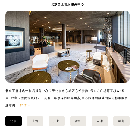
北京名士售后服务中心
盐城市盐都区世纪大道5号盐城金融城写字楼1号楼16层1604室（需提前预约）
泰州市海陵区永定东路399号置地商务中心东塔写字楼（华润万象城）17层1706室（需提前预约）
宁波市江北区大闸南路500号来福士广场办公楼20层2009室（需提前预约）
杭州市上城区钱江路1366号华润大厦写字楼A座5层503-5室（需提前预约）
金华市金东区东市南街777号金华万达广场写字楼4号楼22层2209室（需提前预约）
绍兴市越城区胜利东路379号世茂天际中心写字楼8层805室（需提前预约）
嘉兴市南湖区广益路705号嘉兴世界贸易中心写字楼A座13层1304室（需提前预约）
南昌市红谷滩新区红谷中大道998号绿地双子塔（中央广场）A1座办公楼14层07室（需提前预约）
济南市历下区经十路11111号华润中心写字楼（万象城）15层1508室（需提前预约）
广州市天河区天河路230号万菱汇国际中心写字楼A塔7层704室（需提前预约）
广州市越秀区环市东路371-375号世界贸易中心大厦南塔写字楼15层07室（需提前预约）
北京王府井名士售后服务中心位于北京市东城区东长安街1号东方广场写字楼W3座6
上
层602室（需提前预约），是名士维修保养服务网点,中心技师均接受国际化标准的职
（
深圳市罗湖区深南东路5001号华润大厦写字楼17层1701室（需提前预约）
业培训....
详情 >
训..
惠州市惠城区江北文昌一路7号华贸大厦写字楼1座30层05室（需提前预约）
厦门市思明区湖滨东路95号华润大厦写字楼B座11层1104室（需提前预约）
北京
上海
广州
深圳
天津
成都
福州市鼓楼区五四路128-1号恒力城写字楼15层03室（需提前预约）
成都市锦江区人民东路6号SAC东原中心写字楼24层2406B室（需提前预约）