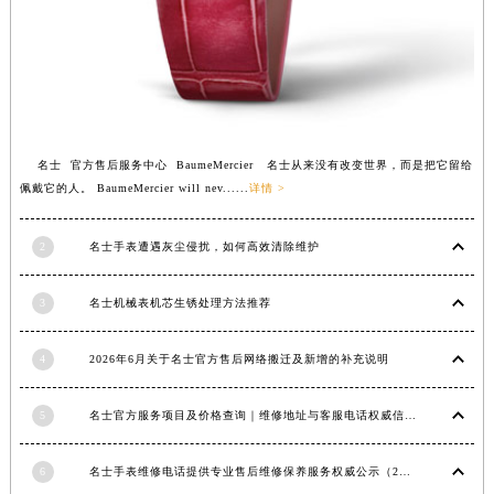
南宁市青秀区金湖路59号地王大厦12楼1224室（需提前预约）
合肥市蜀山区潜山路111号万象城华润大厦B座12楼03室（需提前预约）
泉州市丰泽区宝洲路729号浦西万达中心写字楼A座7楼709室（需提前预约）
青岛市南区山东路6号华润大厦B座22层04室（需提前预约）
烟台市芝罘区胜利路139号万达金融中心A座907室（需提前预约）
名士 官方售后服务中心 BaumeMercier 名士从来没有改变世界，而是把它留给
长春市朝阳区西安大路727号中银大厦A座(旺进大厦)18层09室（需提前预约）
佩戴它的人。 BaumeMercier will nev......
详情 >
贵阳市南明区都司高架桥路33号亨特国际金融中心14楼14D（需提前预约）
昆明市盘龙区北京路928号同德昆明广场写字楼10层06室（需提前预约）
2
名士手表遭遇灰尘侵扰，如何高效清除维护
石家庄市长安区中山东路39号勒泰中心写字楼B座13层07室（需提前预约）
西安市碑林区南关正街88号华侨城长安国际中心E座6楼10室（需提前预约）
3
名士机械表机芯生锈处理方法推荐
海口市龙华区金贸东路5号海口华润大厦B座17层1707室（需提前预约）
4
2026年6月关于名士官方售后网络搬迁及新增的补充说明
唐山市路南区新华东道100号万达广场写字楼A座10层1002室（需提前预约）
台州市椒江区东海大道1800号腾达中心东1幢20楼2002室（需提前预约）
5
名士官方服务项目及价格查询｜维修地址与客服电话权威信息公告（2026年6月最新）
内蒙古自治区呼和浩特市玉泉区大学西街70号华润万象城写字楼（鄂尔多斯大厦）23层2326室（需提前预约）
预约入口
关闭
甘肃省兰州市七里河区西津西路16号兰州中心写字楼21层2102室（需提前预约）
6
名士手表维修电话提供专业售后维修保养服务权威公示（2026年7月最新）
重庆市解放碑渝中区民权路28号英利国际金融中心写字楼20层01室（需提前预约）