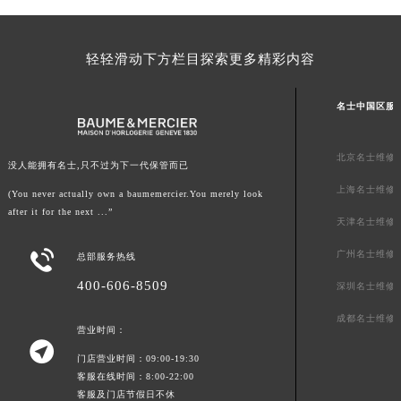
山西省大同市平城区迎宾街名士售后服务中心（需提前预约）
山西省晋城市城区黄华街名士售后服务中心（需提前预约）
轻轻滑动下方栏目探索更多精彩内容
山西省晋中市榆次区顺城街名士售后服务中心（需提前预约）
山西省临汾市尧都区解放路名士售后服务中心（需提前预约）
名士中国区服
山西省吕梁市离石区永宁中路与建设街交叉口名士售后服务中心（需提前预约）
山西省朔州市朔城区怡西路与鄯阳西街交汇处名士售后服务中心（需提前预约）
北京名士维修
没人能拥有名士,只不过为下一代保管而已
山西省忻州市忻府区和平东街与七一南路交叉口名士售后服务中心（需提前预约）
上海名士维修
山西省阳泉市郊区平阳东街与新城大道交叉口名士售后服务中心（需提前预约）
(You never actually own a baumemercier.You merely look
after it for the next ...”
山西省运城市盐湖区河东街名士售后服务中心（需提前预约）
天津名士维修
山西省长治市潞州区英雄中路名士售后服务中心（需提前预约）

广州名士维修
总部服务热线
山西省太原市迎泽区迎泽街道解放路15号亨得利名表维修授权店3楼名士售后服务中心（需提前预约）
400-606-8509
深圳名士维修
天津市和平区赤峰道136号天津国际金融中心26层2603室名士售后服务中心（需提前预约）
安徽省安庆市迎江区人民路名士售后服务中心（需提前预约）
成都名士维修
营业时间：

安徽省蚌埠市蚌山区淮河路名士售后服务中心（需提前预约）
门店营业时间：09:00-19:30
安徽省亳州市谯城区魏武大道名士售后服务中心（需提前预约）
客服在线时间：8:00-22:00
安徽省池州市贵池区长江路名士售后服务中心（需提前预约）
客服及门店节假日不休