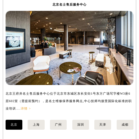
北京名士售后服务中心
扬州市邗江区国展路29号星耀天地写字楼1号楼18层1803室（需提前预约）
盐城市盐都区世纪大道5号盐城金融城写字楼1号楼16层1604室（需提前预约）
泰州市海陵区永定东路399号置地商务中心东塔写字楼（华润万象城）17层1706室（需提前预约）
宁波市江北区大闸南路500号来福士广场办公楼20层2009室（需提前预约）
杭州市上城区钱江路1366号华润大厦写字楼A座5层503-5室（需提前预约）
金华市金东区东市南街777号金华万达广场写字楼4号楼22层2209室（需提前预约）
绍兴市越城区胜利东路379号世茂天际中心写字楼8层805室（需提前预约）
嘉兴市南湖区广益路705号嘉兴世界贸易中心写字楼A座13层1304室（需提前预约）
南昌市红谷滩新区红谷中大道998号绿地双子塔（中央广场）A1座办公楼14层07室（需提前预约）
济南市历下区经十路11111号华润中心写字楼（万象城）15层1508室（需提前预约）
广州市天河区天河路230号万菱汇国际中心写字楼A塔7层704室（需提前预约）
北京王府井名士售后服务中心位于北京市东城区东长安街1号东方广场写字楼W3座6
上
层602室（需提前预约），是名士维修保养服务网点,中心技师均接受国际化标准的职
（
广州市越秀区环市东路371-375号世界贸易中心大厦南塔写字楼15层07室（需提前预约）
业培训....
详情 >
训..
深圳市罗湖区深南东路5001号华润大厦写字楼17层1701室（需提前预约）
惠州市惠城区江北文昌一路7号华贸大厦写字楼1座30层05室（需提前预约）
北京
上海
广州
深圳
天津
成都
厦门市思明区湖滨东路95号华润大厦写字楼B座11层1104室（需提前预约）
福州市鼓楼区五四路128-1号恒力城写字楼15层03室（需提前预约）