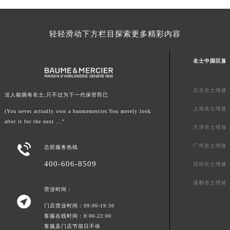
内蒙古自治区兴安盟市乌兰浩特市兴安大街名士售后服务中心（需提前预约）
山西省大同市平城区迎宾街名士售后服务中心（需提前预约）
轻轻滑动下方栏目探索更多精彩内容
山西省晋城市城区黄华街名士售后服务中心（需提前预约）
山西省晋中市榆次区顺城街名士售后服务中心（需提前预约）
名士中国区服
山西省临汾市尧都区解放路名士售后服务中心（需提前预约）
山西省吕梁市离石区永宁中路与建设街交叉口名士售后服务中心（需提前预约）
北京名士维修
没人能拥有名士,只不过为下一代保管而已
山西省朔州市朔城区怡西路与鄯阳西街交汇处名士售后服务中心（需提前预约）
上海名士维修
山西省忻州市忻府区和平东街与七一南路交叉口名士售后服务中心（需提前预约）
(You never actually own a baumemercier.You merely look
after it for the next ...”
山西省阳泉市郊区平阳东街与新城大道交叉口名士售后服务中心（需提前预约）
天津名士维修
山西省运城市盐湖区河东街名士售后服务中心（需提前预约）

广州名士维修
总部服务热线
山西省长治市潞州区英雄中路名士售后服务中心（需提前预约）
400-606-8509
深圳名士维修
山西省太原市迎泽区迎泽街道解放路15号亨得利名表维修授权店3楼名士售后服务中心（需提前预约）
天津市和平区赤峰道136号天津国际金融中心26层2603室名士售后服务中心（需提前预约）
成都名士维修
营业时间：
安徽省安庆市迎江区人民路名士售后服务中心（需提前预约）

门店营业时间：09:00-19:30
安徽省蚌埠市蚌山区淮河路名士售后服务中心（需提前预约）
客服在线时间：8:00-22:00
安徽省亳州市谯城区魏武大道名士售后服务中心（需提前预约）
客服及门店节假日不休