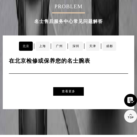
PROBLEM
辽宁省营口市站前区市府路与渤海大街交叉口名士售后服务中心（需提前预约）
辽宁省沈阳市沈河区中街路137号亨得利名表维修授权店1楼名士售后服务中心（需提前预约）
名士售后服务中心常见问题解答
辽宁省沈阳市沈河区中街路83号亨得利名表维修授权店1楼名士售后服务中心（需提前预约）
北京市朝阳区建国门外大街甲6号华熙国际中心D座11层1102室名士售后服务中心（北京总部）（需提前预约）
北京市东城区东长安街1号王府井东方广场W3座6层602室名士售后服务中心（需提前预约）
北京
上海
广州
深圳
天津
成都
河北省保定市竞秀区朝阳北大街北国先天下名士售后服务中心（需提前预约）
内蒙古自治区阿拉善盟市左旗土尔扈特大街名士售后服务中心（需提前预约）
在北京检修或保养您的名士腕表
在
内蒙古自治区巴彦淖尔市临河区新华街名士售后服务中心（需提前预约）
内蒙古自治区包头市青山区幸福路甲3号王府井百货名表维修名士售后服务中心（需提前预约）
内蒙古自治区赤峰市红山区哈达街名士售后服务中心（需提前预约）
内蒙古自治区鄂尔多斯市东胜区伊金霍洛街名士售后服务中心（需提前预约）
查看更多

内蒙古自治区呼伦贝尔市海拉尔区中央街名士售后服务中心（需提前预约）
内蒙古自治区通辽市科尔沁区明仁大街名士售后服务中心（需提前预约）

内蒙古自治区乌海市海勃湾区人民南路名士售后服务中心（需提前预约）
内蒙古自治区乌兰察布市集宁区恩和大街名士售后服务中心（需提前预约）
内蒙古自治区锡林郭勒盟市锡林浩特市光明街与额尔敦路交叉口名士售后服务中心（需提前预约）