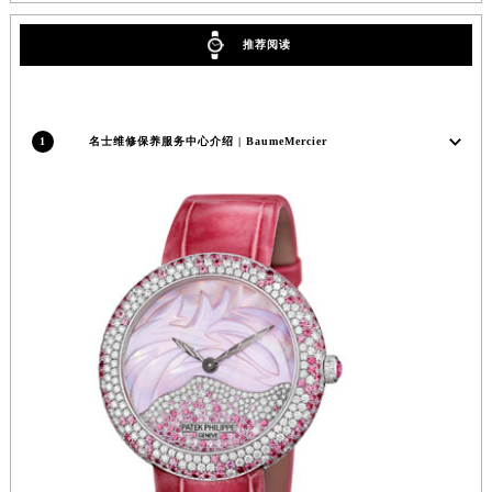
成都市锦江区人民东路6号SAC东原中心写字楼24层2406B室（需提前预约）
推荐阅读
重庆市江北区观音桥步行街2号融恒时代广场写字楼9层902室（需提前预约）
长沙市芙蓉区定王台街道建湘路393号世茂环球金融中心写字楼（芙蓉广场）10层13室（需提前预约）
郑州市二七区铭功路10号华润大厦写字楼29层2905室（需提前预约）
1
名士维修保养服务中心介绍 | BaumeMercier
太原市迎泽区解放路15号亨得利名表服务中心（品牌授权店）3层整层（需提前预约）
沈阳市沈河区中街路137号亨得利名表服务中心（品牌授权店）1层整层（需提前预约）
沈阳市沈河区中街路83号亨得利名表服务中心（品牌授权店）1层整层（需提前预约）
乌鲁木齐市天山区红山路26号时代广场（CCMALL）C座17层17-B（需提前预约）
温州市鹿城区锦绣路1067号置信广场10层1015室（需提前预约）
哈尔滨市道里区友谊西路600号富力中心T2座写字楼29层03室（需提前预约）
大连市中山区人民路15号国际金融大厦7层G室（需提前预约）
佛山市禅城区季华五路57号万科金融中心C座12层1205室（需提前预约）
东莞市东城街道鸿福东路1号民盈国贸中心T1写字楼9层907室（需提前预约）
无锡市梁溪区人民中路139号恒隆广场写字楼1座11层1104室（需提前预约）
南通市崇川区工农路57号圆融广场写字楼16层1603室（需提前预约）
苏州市苏州工业园区星港街199号苏州中心办公楼C座22层08室（需提前预约）