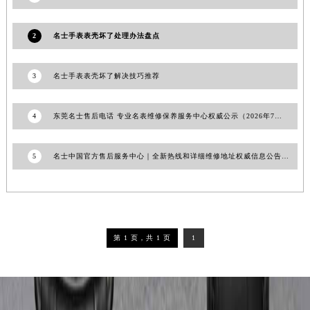
吉林省梅河口市新华街道梅河大街名士售后服务中心（需提前预约）
吉林省四平市铁东区紫气大路与南九经街交汇处名士售后服务中心（需提前预约）
2
名士手表表壳坏了处理办法盘点
吉林省松原市宁江区五环大街名士售后服务中心（需提前预约）
吉林省通化市东昌区环通乡江南大街名士售后服务中心（需提前预约）
3
名士手表表壳坏了解决技巧推荐
吉林省延边市延吉市解放路名士售后服务中心（需提前预约）
辽宁省鞍山市铁东区站前街名士售后服务中心（需提前预约）
4
东莞名士售后电话 专业名表维修保养服务中心权威公示（2026年7月最新）
辽宁省本溪市平山区胜利路名士售后服务中心（需提前预约）
辽宁省朝阳市双塔区新华路名士售后服务中心（需提前预约）
5
名士中国官方售后服务中心｜全新热线和详细维修地址权威信息公告（2026年6月最新）
辽宁省丹东市振兴区七经街名士售后服务中心（需提前预约）
辽宁省抚顺市新抚区东一路名士售后服务中心（需提前预约）
辽宁省阜新市海州区解放大街名士售后服务中心（需提前预约）
辽宁省葫芦岛市连山区中央路名士售后服务中心（需提前预约）
第 1 页，共 1 页
1
辽宁省锦州市古塔区中央大街名士售后服务中心（需提前预约）
辽宁省辽阳市白塔区新运大街名士售后服务中心（需提前预约）
辽宁省盘锦市兴隆台区石油大街名士售后服务中心（需提前预约）
辽宁省铁岭市银州区南马路名士售后服务中心（需提前预约）