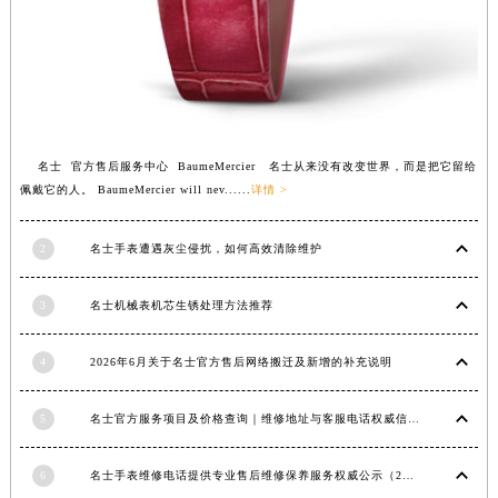
武汉市江汉区解放大道686号世界贸易大厦38层09室（需提前预约）
南宁市青秀区金湖路59号地王大厦12楼1224室（需提前预约）
合肥市蜀山区潜山路111号万象城华润大厦B座12楼03室（需提前预约）
泉州市丰泽区宝洲路729号浦西万达中心写字楼A座7楼709室（需提前预约）
青岛市南区山东路6号华润大厦B座22层04室（需提前预约）
名士 官方售后服务中心 BaumeMercier 名士从来没有改变世界，而是把它留给
烟台市芝罘区胜利路139号万达金融中心A座907室（需提前预约）
佩戴它的人。 BaumeMercier will nev......
详情 >
长春市朝阳区西安大路727号中银大厦A座(旺进大厦)18层09室（需提前预约）
贵阳市南明区都司高架桥路33号亨特国际金融中心14楼14D（需提前预约）
2
名士手表遭遇灰尘侵扰，如何高效清除维护
昆明市盘龙区北京路928号同德昆明广场写字楼10层06室（需提前预约）
石家庄市长安区中山东路39号勒泰中心写字楼B座13层07室（需提前预约）
3
名士机械表机芯生锈处理方法推荐
西安市碑林区南关正街88号华侨城长安国际中心E座6楼10室（需提前预约）
4
2026年6月关于名士官方售后网络搬迁及新增的补充说明
海口市龙华区金贸东路5号海口华润大厦B座17层1707室（需提前预约）
唐山市路南区新华东道100号万达广场写字楼A座10层1002室（需提前预约）
5
名士官方服务项目及价格查询｜维修地址与客服电话权威信息公告（2026年6月最新）
台州市椒江区东海大道1800号腾达中心东1幢20楼2002室（需提前预约）
内蒙古自治区呼和浩特市玉泉区大学西街70号华润万象城写字楼（鄂尔多斯大厦）23层2326室（需提前预约）
6
名士手表维修电话提供专业售后维修保养服务权威公示（2026年7月最新）
甘肃省兰州市七里河区西津西路16号兰州中心写字楼21层2102室（需提前预约）