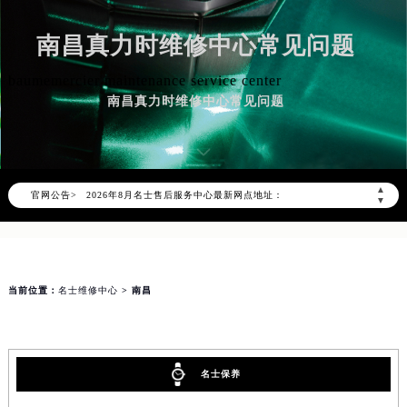
南昌真力时维修中心常见问题
baumemercier maintenance service center
南昌真力时维修中心常见问题
2026年8月名士中国区售后服务网络优化升级公告
2026年8月名士全国官方售后客户服务热线：400-606-8509
名士官方全国统一服务热线400-606-8509，服务覆盖中国大陆、香港、澳门、台湾全部区域（非大陆需加拨“+86”）
▲
官网公告>
2026年8月名士售后服务中心最新网点地址：
▼
北京市朝阳区建国门外大街甲6号华熙国际中心写字楼D座11层1102室（北京总部）（需提前预约）
北京市东城区东长安街1号东方广场写字楼W3座6层602室（需提前预约）
天津市和平区赤峰道136号天津国际金融中心写字楼26层2603室（需提前预约）
当前位置：
名士维修中心
> 南昌
上海市徐汇区虹桥路3号港汇中心写字楼2座37层3705室（需提前预约）
上海市黄浦区南京东路299号宏伊国际广场写字楼8层806室（需提前预约）
南京市秦淮区中山南路1号（新街口）南京中心写字楼22层C1-1室（需提前预约）
常州市新北区龙锦路1590号现代传媒中心写字楼5号楼10层1008室（需提前预约）
名士保养
徐州市鼓楼区淮海东路29号苏宁广场IFC国际金融中心写字楼35层3508室（需提前预约）