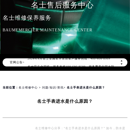
名士售后服务中心
名士维修保养服务
BAUMEMERCIER MAINTENANCE CENTER
2026年8月名士中国区售后服务网络优化升级公告
2026年8月名士全国官方售后客户服务热线：400-606-8509
▲
官网公告>
名士官方全国统一服务热线400-606-8509，服务覆盖中国大陆、香港、澳门、台湾全部区域（非大陆需加拨“+86”）
▼
2026年8月名士售后服务中心最新网点地址：
北京市朝阳区建国门外大街甲6号华熙国际中心写字楼D座11层1102室（北京总部）（需提前预约）
北京市东城区东长安街1号东方广场写字楼W3座6层602室（需提前预约）
当前位置：
名士维修中心
>
问题/知识/资讯
> 名士手表进水是什么原因？
天津市和平区赤峰道136号天津国际金融中心写字楼26层2603室（需提前预约）
名士手表进水是什么原因？
上海市徐汇区虹桥路3号港汇中心写字楼2座37层3705室（需提前预约）
上海市黄浦区南京东路299号宏伊国际广场写字楼8层806室（需提前预约）
南京市秦淮区中山南路1号（新街口）南京中心写字楼22层C1-1室（需提前预约）
常州市新北区龙锦路1590号现代传媒中心写字楼5号楼10层1008室（需提前预约）
名士维修中心分享：“名士手表进水是什么原因？” 如今，防水是