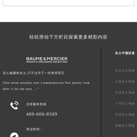
澳门特别行政区风顺堂区南湾大马路名士售后服务中心（需提前预约）
澳门特别行政区花地玛堂区关闸广场名士售后服务中心（需提前预约）
澳门特别行政区花王堂区大三巴商圈名士售后服务中心（需提前预约）
澳门特别行政区嘉模堂区官也街名士售后服务中心（需提前预约）
轻轻滑动下方栏目探索更多精彩内容
澳门省路氹城市金光大道名士售后服务中心（需提前预约）
澳门特别行政区望德堂区塔石广场名士售后服务中心（需提前预约）
名士中国区服
福建省福州市鼓楼区五四路128-1号恒力城写字楼15层03室名士售后服务中心（需提前预约）
福建省厦门市思明区湖滨东路95号万象城华润大厦B座11层1104室名士售后服务中心（需提前预约）
北京名士维修
没人能拥有名士,只不过为下一代保管而已
广东省潮州市潮安区新风路与潮汕路交汇处名士售后服务中心（需提前预约）
上海名士维修
(You never actually own a baumemercier.You merely look
广东省广州市天河区天河路230号万菱汇国际中心A塔7层704室名士售后服务中心（需提前预约）
after it for the next ...”
广东省广州市越秀区环市东路371-375号世界贸易中心大厦南塔15层1507室名士售后服务中心（需提前预约）
天津名士维修
广东省河源市源城区越王大道名士售后服务中心（需提前预约）

广州名士维修
总部服务热线
广东省惠州市惠城区江北文昌一路7号华贸大厦1座30层3005室名士售后服务中心（需提前预约）
400-606-8509
深圳名士维修
广东省江门市蓬江区广场西路名士售后服务中心（需提前预约）
成都名士维修
广东省揭阳市榕城进贤门步行街名士售后服务中心（需提前预约）
营业时间：

广东省茂名市电白区水东街道迎宾大道名士售后服务中心（需提前预约）