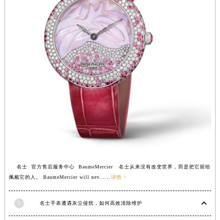
福建省莆田市城厢区霞林街道荔华东大道名士售后服务中心（需提前预约）
福建省三明市三元区东乾二路名士售后服务中心（需提前预约）
福建省漳州市龙文区步港路名士售后服务中心（需提前预约）
江苏省常州市新北区龙锦路1590号现代传媒中心5号楼10层1008室名士售后服务中心（需提前预约）
江苏省淮安市清江浦区淮海北路名士售后服务中心（需提前预约）
江苏省连云港市海州区通灌北路名士售后服务中心（需提前预约）
江苏省南京市秦淮区中山南路1号南京中心22层22-C1-C3室名士售后服务中心（需提前预约）
江苏省宿迁市宿城区西湖路名士售后服务中心（需提前预约）
江苏省泰州市海陵区永定东路399号置地商务中心东塔（华润万象城）17层1706室名士售后服务中心（需提前预约）
江苏省徐州市鼓楼区淮海东路29号苏宁广场IFC国际金融中心35层3508室名士售后服务中心（需提前预约）
江苏省盐城市盐都区世纪大道5号盐城金融城写字楼1号楼16层1604室名士售后服务中心（需提前预约）
江苏省扬州市邗江区国展路29号星耀天地写字楼1号楼18层1803室名士售后服务中心（需提前预约）
名士 官方售后服务中心 BaumeMercier 名士从来没有改变世界，而是把它留给
江苏省镇江市京口区中山东路名士售后服务中心（需提前预约）
佩戴它的人。 BaumeMercier will nev......
详情 >
江西省抚州市临川区赣东大道名士售后服务中心（需提前预约）
江西省赣州市章贡区文清路名士售后服务中心（需提前预约）
2
名士手表遭遇灰尘侵扰，如何高效清除维护
江西省吉安市吉州区井冈山大道名士售后服务中心（需提前预约）