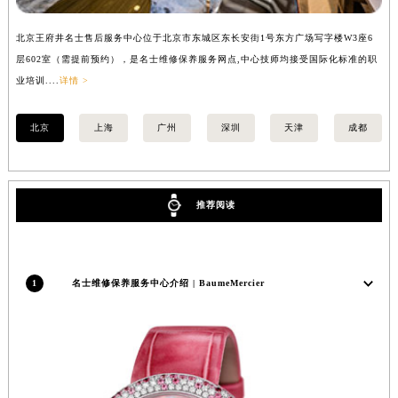
安徽省亳州市谯城区魏武大道名士售后服务中心（需提前预约）
北京王府井名士售后服务中心位于北京市东城区东长安街1号东方广场写字楼W3座6
上
安徽省池州市贵池区长江路名士售后服务中心（需提前预约）
层602室（需提前预约），是名士维修保养服务网点,中心技师均接受国际化标准的职
（
安徽省滁州市琅琊区南谯北路名士售后服务中心（需提前预约）
业培训....
详情 >
训..
安徽省阜阳市颍州区颍州北路名士售后服务中心（需提前预约）
安徽省淮北市相山区淮海路名士售后服务中心（需提前预约）
北京
上海
广州
深圳
天津
成都
安徽省淮南市田家庵区国庆中路名士售后服务中心（需提前预约）
安徽省黄山市屯溪区黄山西路名士售后服务中心（需提前预约）
安徽省六安市金安区解放中路名士售后服务中心（需提前预约）
推荐阅读
安徽省马鞍山市雨山区湖南西路名士售后服务中心（需提前预约）
安徽省宿州市埇桥区人民中路名士售后服务中心（需提前预约）
安徽省铜陵市铜官区石城大道名士售后服务中心（需提前预约）
1
名士维修保养服务中心介绍 | BaumeMercier
安徽省芜湖市镜湖区中山路步行街名士售后服务中心（需提前预约）
安徽省宣城市宣州区叠嶂西路名士售后服务中心（需提前预约）
福建省龙岩市新罗区九一南路名士售后服务中心（需提前预约）
福建省南平市建阳区人民西路名士售后服务中心（需提前预约）
福建省宁德市蕉城区天湖东路名士售后服务中心（需提前预约）