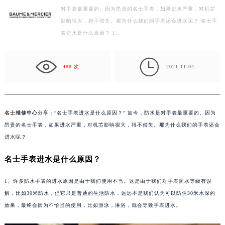
对手表最重要的。因为昂贵的名士手表，如果进水严重，对机芯
徐州市鼓楼区淮海东路29号苏宁广场IFC国际金融中心写字楼35层3508室（需提前预约）
影响很大，得不偿失。那为什么我们的手表还会进水呢？ 名士手
扬州市邗江区国展路29号星耀天地写字楼1号楼18层1803室（需提前预约）
表进水是什么原因？ 1…
盐城市盐都区世纪大道5号盐城金融城写字楼1号楼16层1604室（需提前预约）
泰州市海陵区永定东路399号置地商务中心东塔写字楼（华润万象城）17层1706室（需提前预约）

宁波市江北区大闸南路500号来福士广场办公楼20层2009室（需提前预约）
488 次
2021-11-04
杭州市上城区钱江路1366号华润大厦写字楼A座5层503-5室（需提前预约）
金华市金东区东市南街777号金华万达广场写字楼4号楼22层2209室（需提前预约）
绍兴市越城区胜利东路379号世茂天际中心写字楼8层805室（需提前预约）
名士维修
中心
分享：“名士手表进水是什么原因？” 如今，防水是对手表最重要的。因为
嘉兴市南湖区广益路705号嘉兴世界贸易中心写字楼A座13层1304室（需提前预约）
昂贵的名士手表，如果进水严重，对机芯影响很大，得不偿失。那为什么我们的手表还会
南昌市红谷滩新区红谷中大道998号绿地双子塔（中央广场）A1座办公楼14层07室（需提前预约）
进水呢？
济南市历下区经十路11111号华润中心写字楼（万象城）15层1508室（需提前预约）
名士手表进水是什么原因？
广州市天河区天河路230号万菱汇国际中心写字楼A塔7层704室（需提前预约）
广州市越秀区环市东路371-375号世界贸易中心大厦南塔写字楼15层07室（需提前预约）
1、许多防水手表的进水原因是由于我们使用不当。这是由于我们对手表防水等级有误
深圳市罗湖区深南东路5001号华润大厦写字楼17层1701室（需提前预约）
解，比如30米防水，但它只是普通的生活防水，远远不是我们认为可以防住30米水深的
效果，最终会因为不恰当的使用，比如游泳，淋浴，就会导致手表进水。
惠州市惠城区江北文昌一路7号华贸大厦写字楼1座30层05室（需提前预约）
厦门市思明区湖滨东路95号华润大厦写字楼B座11层1104室（需提前预约）