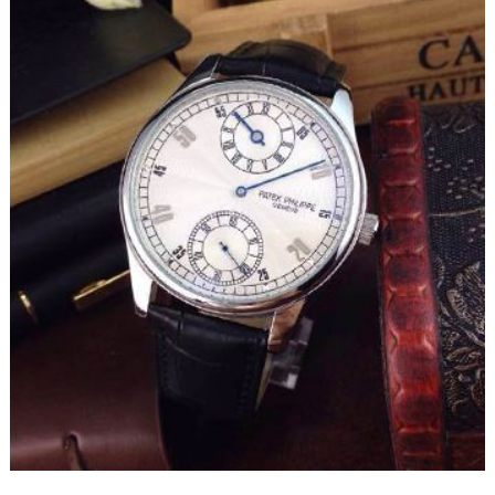
福州市鼓楼区五四路128-1号恒力城写字楼15层03室（需提前预约）
成都市锦江区人民东路6号SAC东原中心写字楼24层2406B室（需提前预约）
重庆市江北区观音桥步行街2号融恒时代广场写字楼9层902室（需提前预约）
长沙市芙蓉区定王台街道建湘路393号世茂环球金融中心写字楼（芙蓉广场）10层13室（需提前预约）
郑州市二七区铭功路10号华润大厦写字楼29层2905室（需提前预约）
太原市迎泽区解放路15号亨得利名表服务中心（品牌授权店）3层整层（需提前预约）
沈阳市沈河区中街路137号亨得利名表服务中心（品牌授权店）1层整层（需提前预约）
沈阳市沈河区中街路83号亨得利名表服务中心（品牌授权店）1层整层（需提前预约）
乌鲁木齐市天山区红山路26号时代广场（CCMALL）C座17层17-B（需提前预约）
温州市鹿城区锦绣路1067号置信广场10层1015室（需提前预约）
哈尔滨市道里区友谊西路600号富力中心T2座写字楼29层03室（需提前预约）
大连市中山区人民路15号国际金融大厦7层G室（需提前预约）
佛山市禅城区季华五路57号万科金融中心C座12层1205室（需提前预约）
东莞市东城街道鸿福东路1号民盈国贸中心T1写字楼9层907室（需提前预约）
无锡市梁溪区人民中路139号恒隆广场写字楼1座11层1104室（需提前预约）
南通市崇川区工农路57号圆融广场写字楼16层1603室（需提前预约）