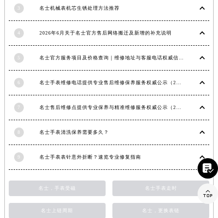
3
名士机械表机芯生锈处理方法推荐
江西省景德镇市珠山区珠山中路名士售后服务中心（需提前预约）
江西省九江市浔阳区浔阳路名士售后服务中心（需提前预约）
4
2026年6月关于名士官方售后网络搬迁及新增的补充说明
江西省南昌市红谷滩新区红谷中大道998号绿地双子塔（中央广场）A1座办公楼14层1407室名士售后服务中心（需提前预约）
江西省萍乡市安源区萍安北大道与康庄路交叉口名士售后服务中心（需提前预约）
5
名士官方服务项目及价格查询｜维修地址与客服电话权威信息公告（2026年6月最新）
江西省上饶市信州区滨江西路名士售后服务中心（需提前预约）
江西省新余市渝水区北湖西路名士售后服务中心（需提前预约）
6
名士手表维修电话提供专业售后维修保养服务权威公示（2026年7月最新）
江西省宜春市袁州区中山中路名士售后服务中心（需提前预约）
江西省鹰潭市月湖区胜利东路名士售后服务中心（需提前预约）
7
名士售后维修点提供专业保养与精准维修服务权威公示（2026年7月最新）
山东省德州市德城区东风中路名士售后服务中心（需提前预约）
山东省东营市东营区济南路名士售后服务中心（需提前预约）
8
名士手表清洗保养需要多久？
山东省济南市历下区经十路11111号华润中心写字楼（万象城）15层1508室名士售后服务中心（需提前预约）
9
名士手表表针意外折断？速览专业修复指南
山东省济宁市任城区太白楼路名士售后服务中心（需提前预约）

山东省莱芜市文化南路8号银座商城名表维修一楼名表维修名士售后服务中心（需提前预约）
山东省临沂市兰山区解放路名士售后服务中心（需提前预约）
名士，手表受磁
名士手表走时

山东省日照市东港区烟台路名士售后服务中心（需提前预约）
名士上链周期
名士，更换表链
山东省泰安市泰山区财源街道泰山大街名士售后服务中心（需提前预约）