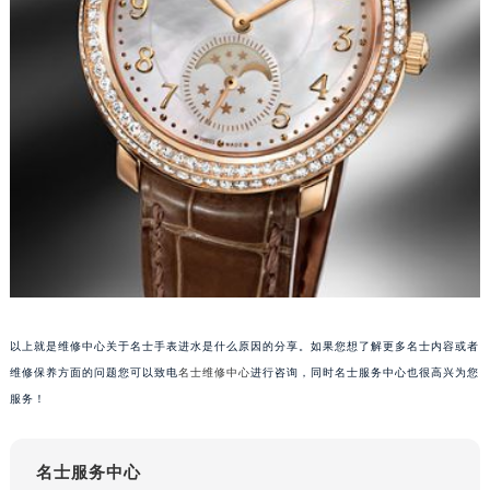
甘肃省兰州市七里河区西津西路16号兰州中心写字楼21层2102室（需提前预约）
重庆市解放碑渝中区民权路28号英利国际金融中心写字楼20层01室（需提前预约）
黑龙江省大庆市萨尔图区会战大街名士售后服务中心（需提前预约）
黑龙江省鹤岗市向阳区红军路名士售后服务中心（需提前预约）
黑龙江省黑河市爱辉区中央街名士售后服务中心（需提前预约）
黑龙江省鸡西市鸡冠区红军路名士售后服务中心（需提前预约）
黑龙江省佳木斯市向阳区长安路名士售后服务中心（需提前预约）
黑龙江省牡丹江市东安区太平路名士售后服务中心（需提前预约）
黑龙江省七台河市桃山区大同街名士售后服务中心（需提前预约）
黑龙江省齐齐哈尔市龙沙区龙华路名士售后服务中心（需提前预约）
黑龙江省双鸭山市尖山区新兴大街名士售后服务中心（需提前预约）
以上就是维修中心关于名士手表进水是什么原因的分享。如果您想了解更多名士内容或者
黑龙江省绥化市北林区新华街与康庄路交叉口名士售后服务中心（需提前预约）
维修保养方面的问题您可以致电
名士维修中心
进行咨询，同时名士服务中心也很高兴为您
黑龙江省伊春市伊美区通河路名士售后服务中心（需提前预约）
服务！
吉林省白城市洮北区明仁南街名士售后服务中心（需提前预约）
吉林省白山市浑江区浑江大街名士售后服务中心（需提前预约）
名士服务中心
吉林省吉林市船营区河南街名士售后服务中心（需提前预约）