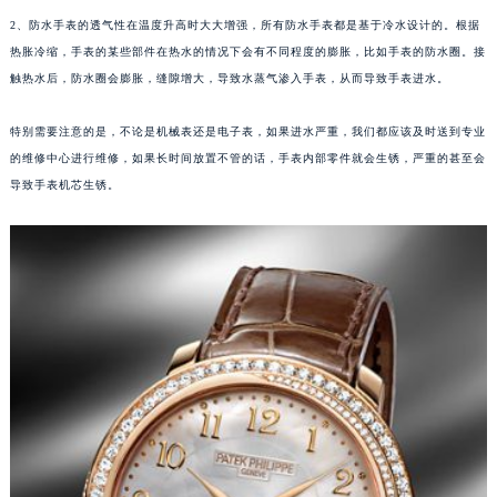
苏州市苏州工业园区星港街199号苏州中心办公楼C座22层08室（需提前预约）
2、防水手表的透气性在温度升高时大大增强，所有防水手表都是基于冷水设计的。根据
热胀冷缩，手表的某些部件在热水的情况下会有不同程度的膨胀，比如手表的防水圈。接
武汉市江汉区解放大道686号世界贸易大厦38层09室（需提前预约）
触热水后，防水圈会膨胀，缝隙增大，导致水蒸气渗入手表，从而导致手表进水。
南宁市青秀区金湖路59号地王大厦12楼1224室（需提前预约）
合肥市蜀山区潜山路111号万象城华润大厦B座12楼03室（需提前预约）
特别需要注意的是，不论是机械表还是电子表，如果进水严重，我们都应该及时送到专业
泉州市丰泽区宝洲路729号浦西万达中心写字楼A座7楼709室（需提前预约）
的维修中心进行维修，如果长时间放置不管的话，手表内部零件就会生锈，严重的甚至会
青岛市南区山东路6号华润大厦B座22层04室（需提前预约）
导致手表机芯生锈。
烟台市芝罘区胜利路139号万达金融中心A座907室（需提前预约）
长春市朝阳区西安大路727号中银大厦A座(旺进大厦)18层09室（需提前预约）
贵阳市南明区都司高架桥路33号亨特国际金融中心14楼14D（需提前预约）
昆明市盘龙区北京路928号同德昆明广场写字楼10层06室（需提前预约）
石家庄市长安区中山东路39号勒泰中心写字楼B座13层07室（需提前预约）
西安市碑林区南关正街88号华侨城长安国际中心E座6楼10室（需提前预约）
海口市龙华区金贸东路5号海口华润大厦B座17层1707室（需提前预约）
唐山市路南区新华东道100号万达广场写字楼A座10层1002室（需提前预约）
台州市椒江区东海大道1800号腾达中心东1幢20楼2002室（需提前预约）
内蒙古自治区呼和浩特市玉泉区大学西街70号华润万象城写字楼（鄂尔多斯大厦）23层2326室（需提前预约）