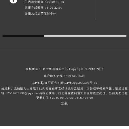
门店营业时间：09:00-19:30
广东省梅州市梅江区金燕大道名士售后服务中心（需提前预约）
客服在线时间：8:00-22:00
客服及门店节假日不休
广东省清远市清城区湖西路名士售后服务中心（需提前预约）
广东省汕头市龙湖区长平路名士售后服务中心（需提前预约）
广东省汕尾市城区香洲街道园林社区翠园街名士售后服务中心（需提前预约）
广东省韶关市武江区芙蓉新区与老城中心交汇处名士售后服务中心（需提前预约）
广东省深圳市罗湖区深南东路5001号华润大厦17层1701室名士售后服务中心（需提前预约）
广东省阳江市江城区东风一路名士售后服务中心（需提前预约）
广东省云浮市云城区金山路名士售后服务中心（需提前预约）
版权所有：
名士售后服务中心
Copyright © 2018-2032
广东省湛江市赤坎区观海北路名士售后服务中心（需提前预约）
客户服务热线：
400-606-8509
广东省肇庆市端州区信安大道与砚都大道交汇处名士售后服务中心（需提前预约）
ICP备案/许可证号：黔ICP备2025055598号-60
广西壮族自治区百色市右江区中山二路名士售后服务中心（需提前预约）
如权利人或知情人士发现本站内容存在事实错误或涉及版权、名誉权等侵权问题，请通过邮
箱：2557628530@qq.com 与我们联系，我们将在收到通知后立即依法处理。当前页面信息
广西壮族自治区北海市海城区北京路名士售后服务中心（需提前预约）
更新时间：2026-08-06T20:38:25+08:00
广西壮族自治区崇左市江州区石景林街道友谊大道与丽川路交汇处名士售后服务中心（需提前预约）
XML
广西壮族自治区防城港市港口区金花茶大道名士售后服务中心（需提前预约）
广西壮族自治区贵港市港北区港城街道布山大道与仙衣路交叉口名士售后服务中心（需提前预约）
广西壮族自治区桂林市秀峰区红岭路名士售后服务中心（需提前预约）