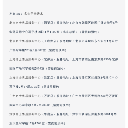
吉林省辽源市龙山区人民大街名士售后服务中心（需提前预约）
吉林省梅河口市新华街道梅河大街名士售后服务中心（需提前预约）
本文tag：
名士手表进水
吉林省四平市铁东区紫气大路与南九经街交汇处名士售后服务中心（需提前预约）
北京名士售后服务中心
（国贸店）服务地址：北京市朝阳区建国门外大街甲6号
吉林省松原市宁江区五环大街名士售后服务中心（需提前预约）
华熙国际中心写字楼D座11层1102室（北京总部）（需提前预约）
吉林省通化市东昌区环通乡江南大街名士售后服务中心（需提前预约）
北京名士售后服务中心
（王府井店）服务地址：北京市东城区东长安街1号东方
吉林省延边市延吉市解放路名士售后服务中心（需提前预约）
广场写字楼W3座6层602室（需提前预约）
辽宁省鞍山市铁东区站前街名士售后服务中心（需提前预约）
上海名士售后服务中心
（宏伊店）服务地址：上海市黄浦区南京东路299号宏伊
辽宁省本溪市平山区胜利路名士售后服务中心（需提前预约）
国际广场写字楼8层806室（需提前预约）
辽宁省朝阳市双塔区新华路名士售后服务中心（需提前预约）
辽宁省丹东市振兴区七经街名士售后服务中心（需提前预约）
上海名士售后服务中心
（港汇店）服务地址：上海市徐汇区虹桥路3号港汇中心
辽宁省抚顺市新抚区东一路名士售后服务中心（需提前预约）
写字楼2座37层3705室（需提前预约）
辽宁省阜新市海州区解放大街名士售后服务中心（需提前预约）
广州名士售后服务中心
（万菱店）服务地址：广州市天河区天河路230号万菱汇
辽宁省葫芦岛市连山区中央路名士售后服务中心（需提前预约）
国际中心写字楼A塔7层704室（需提前预约）
辽宁省锦州市古塔区中央大街名士售后服务中心（需提前预约）
深圳名士售后服务中心
（华润店）服务地址：深圳市罗湖区深南东路5001号华
辽宁省辽阳市白塔区新运大街名士售后服务中心（需提前预约）
润大厦写字楼17层1701室（需提前预约）
辽宁省盘锦市兴隆台区石油大街名士售后服务中心（需提前预约）