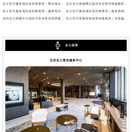
名士官方服务项目及价格查询｜网点地址与24小时热线权威信息通告（2026年7月最新）
北京名士保修网点提供专业售后维修服务权威公示（2026年7月最新）
内蒙古自治区锡林郭勒盟市锡林浩特市光明街与额尔敦路交叉口名士售后服务中心（需提前预约）
名士官方服务项目及价格查询｜服务电话及详细地址权威信息通知（2026年7月最新）
名士官方服务项目及价格查询｜服务热线及全部网点地址权威信息公告（2026年7月最新）
内蒙古自治区兴安盟市乌兰浩特市兴安大街名士售后服务中心（需提前预约）
深圳名士维修中心地址与专业售后保养服务权威公示（2026年7月最新）
名士官方更换原装表带价格查询｜全新服务热线及门店地址权威信息公告（2026年7月最新）
山西省大同市平城区迎宾街名士售后服务中心（需提前预约）
山西省晋城市城区黄华街名士售后服务中心（需提前预约）
山西省晋中市榆次区顺城街名士售后服务中心（需提前预约）
名士保养
山西省临汾市尧都区解放路名士售后服务中心（需提前预约）
山西省吕梁市离石区永宁中路与建设街交叉口名士售后服务中心（需提前预约）
北京名士售后服务中心
山西省朔州市朔城区怡西路与鄯阳西街交汇处名士售后服务中心（需提前预约）
山西省忻州市忻府区和平东街与七一南路交叉口名士售后服务中心（需提前预约）
山西省阳泉市郊区平阳东街与新城大道交叉口名士售后服务中心（需提前预约）
山西省运城市盐湖区河东街名士售后服务中心（需提前预约）
山西省长治市潞州区英雄中路名士售后服务中心（需提前预约）
山西省太原市迎泽区迎泽街道解放路15号亨得利名表维修授权店3楼名士售后服务中心（需提前预约）
天津市和平区赤峰道136号天津国际金融中心26层2603室名士售后服务中心（需提前预约）
安徽省安庆市迎江区人民路名士售后服务中心（需提前预约）
安徽省蚌埠市蚌山区淮河路名士售后服务中心（需提前预约）