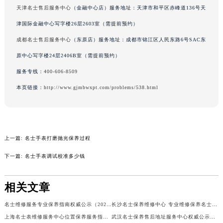
天津名士售后服务中心
（金融中心店）服务地址：天津市和平区赤峰道136号天
辽宁省铁岭市银州区南马路名士售后服务中心（需提前预约）
辽宁省营口市站前区市府路与渤海大街交叉口名士售后服务中心（需提前预约）
津国际金融中心写字楼26层2603室（需提前预约）
辽宁省沈阳市沈河区中街路137号亨得利名表维修授权店1楼名士售后服务中心（需提前预约）
成都名士售后服务中心
（东原店）服务地址：成都市锦江区人民东路6号SAC东
辽宁省沈阳市沈河区中街路83号亨得利名表维修授权店1楼名士售后服务中心（需提前预约）
原中心写字楼24层2406B室（需提前预约）
北京市朝阳区建国门外大街甲6号华熙国际中心D座11层1102室名士售后服务中心（北京总部）（需提前预约）
服务专线：
400-606-8509
北京市东城区东长安街1号王府井东方广场W3座6层602室名士售后服务中心（需提前预约）
本页链接：
http://www.gjmbwxpt.com/problems/538.html
河北省保定市竞秀区朝阳北大街北国先天下名士售后服务中心（需提前预约）
内蒙古自治区阿拉善盟市左旗土尔扈特大街名士售后服务中心（需提前预约）
内蒙古自治区巴彦淖尔市临河区新华街名士售后服务中心（需提前预约）
内蒙古自治区包头市青山区幸福路甲3号王府井百货名表维修名士售后服务中心（需提前预约）
上一篇:
名士手表打磨抛光保养过程
内蒙古自治区赤峰市红山区哈达街名士售后服务中心（需提前预约）
下一篇:
名士手表调试校准多少钱
内蒙古自治区鄂尔多斯市东胜区伊金霍洛街名士售后服务中心（需提前预约）
内蒙古自治区呼伦贝尔市海拉尔区中央街名士售后服务中心（需提前预约）
相关文章
内蒙古自治区通辽市科尔沁区明仁大街名士售后服务中心（需提前预约）
名士维修服务专业保养指南权威公示（2026年7月最新）
长沙名士保养维修中心 专业维修保养名士手表权威公示（2026年7月最新）
内蒙古自治区乌海市海勃湾区人民南路名士售后服务中心（需提前预约）
上海名士表维修服务中心位置保养服务指南权威公示（2026年7月最新）
武汉名士保养售后地址服务中心权威公示（2026年7月最新）
内蒙古自治区乌兰察布市集宁区恩和大街名士售后服务中心（需提前预约）