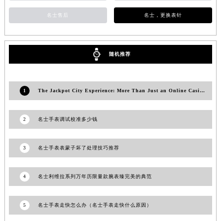
山东省威海市环翠区新威海路89号振华商厦一楼名表维修名士售后服务中心（需提前预约）
名士售后
名士，更换表针
山东省潍坊市奎文区东风东街名士售后服务中心（需提前预约）
山东省枣庄市滕州市北辛路与善国路交叉口名士售后服务中心（需提前预约）
山东省淄博市张店区金晶大道名士售后服务中心（需提前预约）
随机推荐
上海市黄浦区南京东路299号宏伊国际广场写字楼8层806室名士售后服务中心（需提前预约）
上海市徐汇区虹桥路3号港汇中心2座37层3705室名士售后服务中心（需提前预约）
1
The Jackpot City Experience: More Than Just an Online Casino
浙江省杭州市上城区钱江路1366号华润大厦A座5层503-5室名士售后服务中心（需提前预约）
浙江省湖州市吴兴区劳动路名士售后服务中心（需提前预约）
2
名士手表调试校准多少钱
浙江省嘉兴市南湖区广益路705号嘉兴世界贸易中心A座13层1304室名士售后服务中心（需提前预约）
浙江省金华市金东区东市南街777号金华万达广场4号楼22楼2209室名士售后服务中心（需提前预约）
浙江省丽水市莲都区解放街名士售后服务中心（需提前预约）
3
名士手表表蒙子坏了处理技巧推荐
浙江省宁波市江北区大闸南路500号来福士广场办公楼20层2009室名士售后服务中心（需提前预约）
浙江省衢州市柯城区上街名士售后服务中心（需提前预约）
4
名士利维拉系列万年历限量款腕表臻完美的典范
浙江省绍兴市越城区胜利东路379号世茂天际中心写字楼8层805室名士售后服务中心（需提前预约）
浙江省舟山市定海区解放东路名士售后服务中心（需提前预约）
5
名士手表走快怎么办（名士手表走快什么原因）
澳门特别行政区大堂区议事亭前地（新马路）名士售后服务中心（需提前预约）