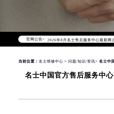
2026年8月名士中国区售后服务网络
2026年8月名士全国官方售后客户服务热线
名士官方全国统一服务热线400-60
官网公告>
2026年8月名士售后服务中心最新网
北京市朝阳区建国门外大街甲6号华熙
北京市东城区东长安街1号东方广场写
天津市和平区赤峰道136号天津国际金
当前位置：
名士维修中心
>
问题/知识/资讯
> 名士中
上海市徐汇区虹桥路3号港汇中心写字楼
名士中国官方售后服务中心｜
上海市黄浦区南京东路299号宏伊国
南京市秦淮区中山南路1号（新街口）
常州市新北区龙锦路1590号现代传媒
徐州市鼓楼区淮海东路29号苏宁广场I
扬州市邗江区国展路29号星耀天地写字
盐城市盐都区世纪大道5号盐城金融城写