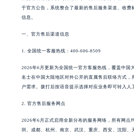
合肥市蜀山区潜山路111号万象城华润
于官方公告，系统整合了最新的售后服务渠道、收费
泉州市丰泽区宝洲路729号浦西万达中
信息。
青岛市南区山东路6号华润大厦B座2
烟台市芝罘区胜利路139号万达金融中
一、官方售后渠道信息
长春市朝阳区西安大路727号中银大厦
贵阳市南明区都司高架桥路33号亨特
1. 全国统一客服热线：400-606-8509
昆明市盘龙区北京路928号同德昆明
石家庄市长安区中山东路39号勒泰中
2026年6月更新为全国统一官方客服热线，覆盖中国大
西安市碑林区南关正街88号华侨城长
名士在中国大陆地区对外公开的直属售后联络方式，
海口市龙华区金贸东路5号海口华润大厦
户需求。拨打后按语音提示选择对应业务即可转入人
唐山市路南区新华东道100号万达广场
台州市椒江区东海大道1800号腾达中
2. 官方售后服务网点
内蒙古自治区呼和浩特市玉泉区大学西
甘肃省兰州市七里河区西津西路16号兰
2026年6月正式启用全新分布的服务网络，所有网
重庆市解放碑渝中区民权路28号英利
圳、成都、杭州、南京、武汉、重庆、西安、沈阳、
黑龙江省大庆市萨尔图区会战大街名