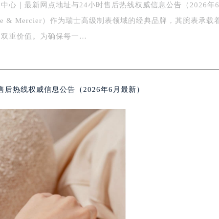
中心｜最新网点地址与24小时售后热线权威信息公告（2026年
务中心东塔写字楼（华润万象城）17层1706室（需提前预约）
场办公楼20层2009室（需提前预约）
me & Mercier）作为瑞士高级制表领域的经典品牌，其腕表承载
写字楼A座5层503-5室（需提前预约）
的双重价值。为确保每一…
广场写字楼4号楼22层2209室（需提前预约）
际中心写字楼8层805室（需提前预约）
易中心写字楼A座13层1304室（需提前预约）
绿地双子塔（中央广场）A1座办公楼14层07室（需提前预约）
后热线权威信息公告（2026年6月最新）
心写字楼（万象城）15层1508室（需提前预约）
际中心写字楼A塔7层704室（需提前预约）
世界贸易中心大厦南塔写字楼15层07室（需提前预约）
厦写字楼17层1701室（需提前预约）
厦写字楼1座30层05室（需提前预约）
字楼B座11层1104室（需提前预约）
写字楼15层03室（需提前预约）
心写字楼24层2406B室（需提前预约）
代广场写字楼9层902室（需提前预约）