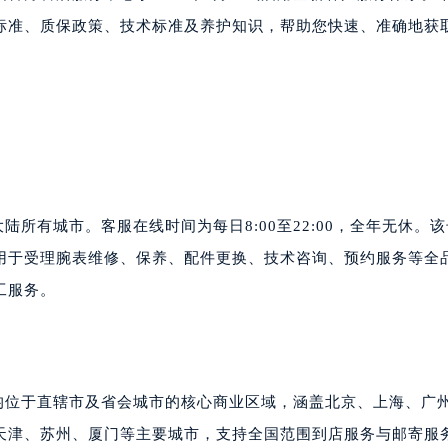
大厦B座12楼03室（需提前预约）
标准、质保政策、技术标准及养护知识，帮助您快速、准确地获
心写字楼A座7楼709室（需提前预约）
2层04室（需提前预约）
心A座907室（需提前预约）
A座(旺进大厦)18层09室（需提前预约）
国际金融中心14楼14D（需提前预约）
广场写字楼10层06室（需提前预约）
心写字楼B座13层07室（需提前预约）
陆所有城市。客服在线时间为每日8:00至22:00，全年无休。
安国际中心E座6楼10室（需提前预约）
用于受理腕表维修、保养、配件更换、技术咨询、预约服务等全
B座17层1707室（需提前预约）
工服务。
写字楼A座10层1002室（需提前预约）
心东1幢20楼2002室（需提前预约）
街70号华润万象城写字楼（鄂尔多斯大厦）23层2326室（需
州中心写字楼21层2102室（需提前预约）
点均位于直辖市及省会城市的核心商业区域，涵盖北京、上海、广
国际金融中心写字楼20层01室（需提前预约）
天津、苏州、厦门等主要城市，支持全国范围到店服务与邮寄服
士售后服务中心（需提前预约）