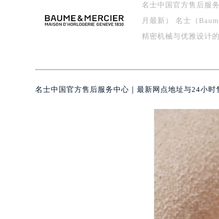
名士中国官方售后服务
泰州市海陵区永定东路399号置地商
宁波市江北区大闸南路500号来福士广
月最新） 名士（Bau
杭州市上城区钱江路1366号华润大厦
精密机械与优雅设计
金华市金东区东市南街777号金华万达
绍兴市越城区胜利东路379号世茂天
嘉兴市南湖区广益路705号嘉兴世界贸
南昌市红谷滩新区红谷中大道998号
名士中国官方售后服务中心｜最新网点地址与24小时售
济南市历下区经十路11111号华润中
广州市天河区天河路230号万菱汇国
广州市越秀区环市东路371-375号
深圳市罗湖区深南东路5001号华润大
惠州市惠城区江北文昌一路7号华贸大
厦门市思明区湖滨东路95号华润大厦写
福州市鼓楼区五四路128-1号恒力城
成都市锦江区人民东路6号SAC东原中
重庆市江北区观音桥步行街2号融恒时