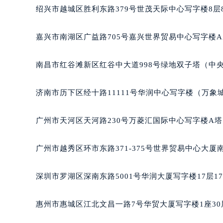
辽宁省沈阳市沈河区中街路83号亨
绍兴市越城区胜利东路379号世茂天际中心写字楼8层
北京市朝阳区建国门外大街甲6号华熙
北京市东城区东长安街1号王府井东方
嘉兴市南湖区广益路705号嘉兴世界贸易中心写字楼A座
河北省保定市竞秀区朝阳北大街北国
内蒙古自治区阿拉善盟市左旗土尔扈
南昌市红谷滩新区红谷中大道998号绿地双子塔（中央
内蒙古自治区巴彦淖尔市临河区新华
内蒙古自治区包头市青山区幸福路甲
济南市历下区经十路11111号华润中心写字楼（万象城
内蒙古自治区赤峰市红山区哈达街名
内蒙古自治区鄂尔多斯市东胜区伊金
广州市天河区天河路230号万菱汇国际中心写字楼A塔
内蒙古自治区呼伦贝尔市海拉尔区中
内蒙古自治区通辽市科尔沁区明仁大
广州市越秀区环市东路371-375号世界贸易中心大厦
内蒙古自治区乌海市海勃湾区人民南
内蒙古自治区乌兰察布市集宁区恩和
深圳市罗湖区深南东路5001号华润大厦写字楼17层1
内蒙古自治区锡林郭勒盟市锡林浩特
内蒙古自治区兴安盟市乌兰浩特市兴
惠州市惠城区江北文昌一路7号华贸大厦写字楼1座30
山西省大同市平城区迎宾街名士售后