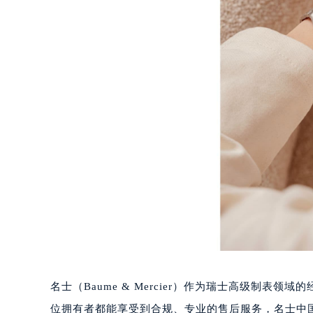
长沙市芙蓉区定王台街道建湘路393
郑州市二七区铭功路10号华润大厦写字
太原市迎泽区解放路15号亨得利名
沈阳市沈河区中街路137号亨得利名
沈阳市沈河区中街路83号亨得利名
乌鲁木齐市天山区红山路26号时代广场
温州市鹿城区锦绣路1067号置信广场
哈尔滨市道里区友谊西路600号富力中
大连市中山区人民路15号国际金融大
佛山市禅城区季华五路57号万科金融中
东莞市东城街道鸿福东路1号民盈国贸
无锡市梁溪区人民中路139号恒隆广场
南通市崇川区工农路57号圆融广场写字
苏州市苏州工业园区星港街199号苏州
武汉市江汉区解放大道686号世界贸易
名士（Baume & Mercier）作为瑞士高级制
南宁市青秀区金湖路59号地王大厦12
位拥有者都能享受到合规、专业的售后服务，名士中国