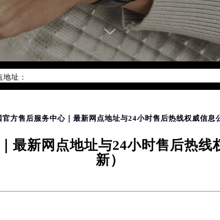
优化升级公告
：400-606-8509
6-8509，服务覆盖中国大陆、香港、澳门、台湾全部区域（非大陆需
点地址：
国际中心写字楼D座11层1102室（北京总部）（需提前预约）
字楼W3座6层602室（需提前预约）
融中心写字楼26层2603室（需提前预约）
国官方售后服务中心｜最新网点地址与24小时售后热线权威信息公
2座37层3705室（需提前预约）
最新网点地址与24小时售后热线权
际广场写字楼8层806室（需提前预约）
新）
南京中心写字楼22层C1-1室（需提前预约）
中心写字楼5号楼10层1008室（需提前预约）
FC国际金融中心写字楼35层3508室（需提前预约）
楼1号楼18层1803室（需提前预约）
字楼1号楼16层1604室（需提前预约）