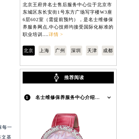
）
北京王府井名士售后服务中心位于北京市
上海名士售
东城区东长安街1号东方广场写字楼W3座
虹桥路3号港
6层602室（需提前预约），是名士维修保
室（需提前
养服务网点,中心技师均接受国际化标准的
网点,中心
职业培训....
详情 >
训....
详情 
北京
上海
广州
深圳
天津
成都
推荐阅读
1
名士维修保养服务中心介绍 | BaumeMercier
保每一
本文基