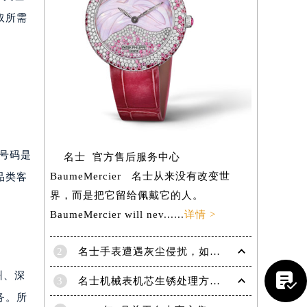
取所需
该号码是
名士 官方售后服务中心
BaumeMercier 名士从来没有改变世
品类客
界，而是把它留给佩戴它的人。
BaumeMercier will nev......
详情 >
提前预约）
2
名士手表遭遇灰尘侵扰，如何高效清除维护

州、深
3
名士机械表机芯生锈处理方法推荐
务。所