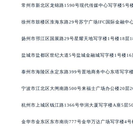
吉林省松原市宁江区五环大街名士售
常州市新北区龙锦路1590号现代传媒中心写字楼5号楼
吉林省通化市东昌区环通乡江南大街
吉林省延边市延吉市解放路名士售后
徐州市鼓楼区淮海东路29号苏宁广场IFC国际金融中心
辽宁省鞍山市铁东区站前街名士售后
辽宁省本溪市平山区胜利路名士售后
扬州市邗江区国展路29号星耀天地写字楼1号楼18层1
辽宁省朝阳市双塔区新华路名士售后
辽宁省丹东市振兴区七经街名士售后
盐城市盐都区世纪大道5号盐城金融城写字楼1号楼16
辽宁省抚顺市新抚区东一路名士售后
辽宁省阜新市海州区解放大街名士售
泰州市海陵区永定东路399号置地商务中心东塔写字楼
辽宁省葫芦岛市连山区中央路名士售
辽宁省锦州市古塔区中央大街名士售
宁波市江北区大闸南路500号来福士广场办公楼20层2
辽宁省辽阳市白塔区新运大街名士售
辽宁省盘锦市兴隆台区石油大街名士
杭州市上城区钱江路1366号华润大厦写字楼A座5层5
辽宁省铁岭市银州区南马路名士售后
辽宁省营口市站前区市府路与渤海大
金华市金东区东市南街777号金华万达广场写字楼4号楼
辽宁省沈阳市沈河区中街路137号亨