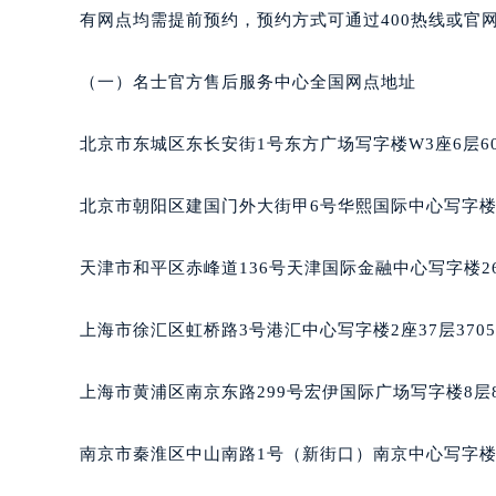
黑龙江省鹤岗市向阳区红军路名士售
有网点均需提前预约，预约方式可通过400热线或官
黑龙江省黑河市爱辉区中央街名士售
黑龙江省鸡西市鸡冠区红军路名士售
（一）名士官方售后服务中心全国网点地址
黑龙江省佳木斯市向阳区长安路名士
黑龙江省牡丹江市东安区太平路名士
北京市东城区东长安街1号东方广场写字楼W3座6层6
黑龙江省七台河市桃山区大同街名士
黑龙江省齐齐哈尔市龙沙区龙华路名
北京市朝阳区建国门外大街甲6号华熙国际中心写字楼D
黑龙江省双鸭山市尖山区新兴大街名
黑龙江省绥化市北林区新华街与康庄
天津市和平区赤峰道136号天津国际金融中心写字楼26
黑龙江省伊春市伊美区通河路名士售
吉林省白城市洮北区明仁南街名士售
上海市徐汇区虹桥路3号港汇中心写字楼2座37层370
吉林省白山市浑江区浑江大街名士售
吉林省吉林市船营区河南街名士售后
上海市黄浦区南京东路299号宏伊国际广场写字楼8层
吉林省辽源市龙山区人民大街名士售
吉林省梅河口市新华街道梅河大街名
南京市秦淮区中山南路1号（新街口）南京中心写字楼2
吉林省四平市铁东区紫气大路与南九