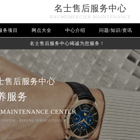
名士售后服务中心
BAUMEMERCIER MAINTENANCE
服务项目
网点大全
中心介绍
问题/知识/资讯
名士售后服务中心竭诚为您服务！
士售后服务中心
养服务
 MAINTENANCE CENTER
 CENTER - REPAIRS SERVICE CENTER