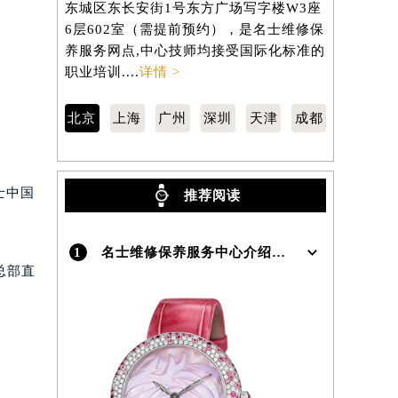
东城区东长安街1号东方广场写字楼W3座
虹桥路3号港
6层602室（需提前预约），是名士维修保
室（需提前
）
养服务网点,中心技师均接受国际化标准的
网点,中心
职业培训....
详情 >
训....
详情 
北京
上海
广州
深圳
天津
成都
名士中国
推荐阅读
1
名士维修保养服务中心介绍 | BaumeMercier
总部直