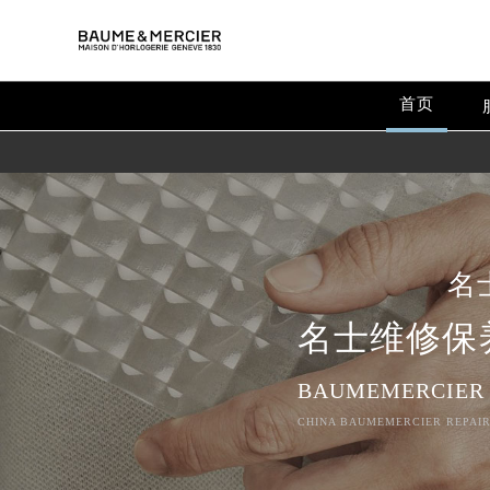
首页
名
名士维修保
BAUMEMERCIER
CHINA BAUMEMERCIER REPAIR