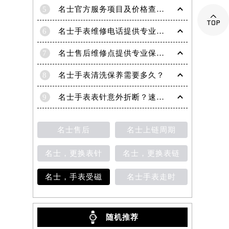
5
名士官方服务项目及价格查询｜维修地址与客服电话权威信息公告（2026年6月最新）

6
名士手表维修电话提供专业售后维修保养服务权威公示（2026年7月最新）
7
名士售后维修点提供专业保养与精准维修服务权威公示（2026年7月最新）
8
名士手表清洗保养需要多久？
9
名士手表表针意外折断？速览专业修复指南
名士售后
名士上链周期
名士，更换表针
名士，更换表链
名士，手表受磁
名士手表走时
随机推荐