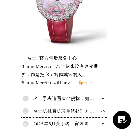
名士 官方售后服务中心
BaumeMercier 名士从来没有改变世
界，而是把它留给佩戴它的人。
BaumeMercier will nev......
详情 >
2
名士手表遭遇灰尘侵扰，如何高效清除维护
提前预约）
3
名士机械表机芯生锈处理方法推荐

4
2026年6月关于名士官方售后网络搬迁及新增的补充说明