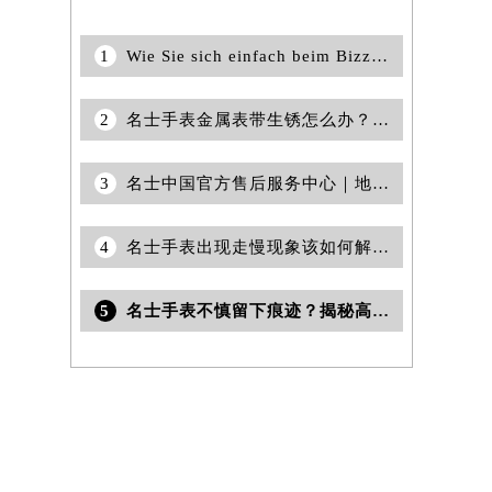
1
Wie Sie sich einfach beim Bizzo Casino einloggen können
2
名士手表金属表带生锈怎么办？巧用妙招轻松解决
3
名士中国官方售后服务中心｜地址与客服服务热线权威信息公告（2026年6月最新）
4
名士手表出现走慢现象该如何解决？
5
名士手表不慎留下痕迹？揭秘高效修复表壳划痕的秘籍