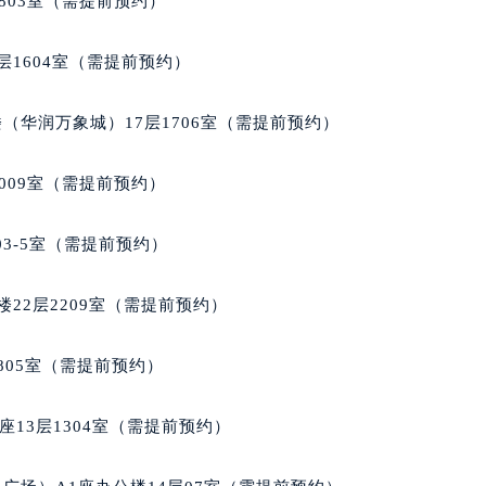
803室（需提前预约）
士售后服务中心（需提前预约）
后服务中心（需提前预约）
层1604室（需提前预约）
后服务中心（需提前预约）
后服务中心（需提前预约）
（华润万象城）17层1706室（需提前预约）
售后服务中心（需提前预约）
售后服务中心（需提前预约）
009室（需提前预约）
售后服务中心（需提前预约）
士售后服务中心（需提前预约）
03-5室（需提前预约）
士售后服务中心（需提前预约）
路交叉口名士售后服务中心（需提前预约）
22层2209室（需提前预约）
后服务中心（需提前预约）
后服务中心（需提前预约）
805室（需提前预约）
后服务中心（需提前预约）
服务中心（需提前预约）
13层1304室（需提前预约）
后服务中心（需提前预约）
士售后服务中心（需提前预约）