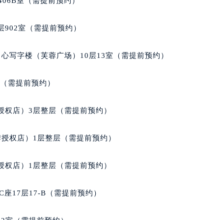
406B室（需提前预约）
得利名表维修授权店1楼名士售后服务中心（需提前预约）
得利名表维修授权店1楼名士售后服务中心（需提前预约）
902室（需提前预约）
国际中心D座11层1102室名士售后服务中心（北京总部）（需
广场W3座6层602室名士售后服务中心（需提前预约）
心写字楼（芙蓉广场）10层13室（需提前预约）
先天下名士售后服务中心（需提前预约）
特大街名士售后服务中心（需提前预约）
室（需提前预约）
街名士售后服务中心（需提前预约）
3号王府井百货名表维修名士售后服务中心（需提前预约）
授权店）3层整层（需提前预约）
士售后服务中心（需提前预约）
霍洛街名士售后服务中心（需提前预约）
牌授权店）1层整层（需提前预约）
央街名士售后服务中心（需提前预约）
街名士售后服务中心（需提前预约）
授权店）1层整层（需提前预约）
路名士售后服务中心（需提前预约）
大街名士售后服务中心（需提前预约）
座17层17-B（需提前预约）
市光明街与额尔敦路交叉口名士售后服务中心（需提前预约）
安大街名士售后服务中心（需提前预约）