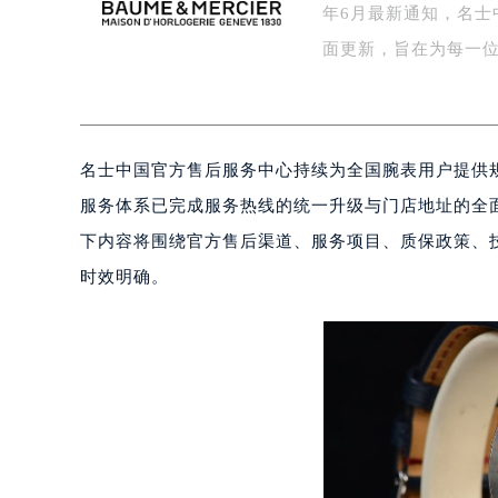
年6月最新通知，名
盐城市盐都区世纪大道5号盐城金融城写
泰州市海陵区永定东路399号置地商
面更新，旨在为每一
宁波市江北区大闸南路500号来福士广
杭州市上城区钱江路1366号华润大厦
金华市金东区东市南街777号金华万达
名士中国官方售后服务中心持续为全国腕表用户提供规
绍兴市越城区胜利东路379号世茂天
嘉兴市南湖区广益路705号嘉兴世界贸
服务体系已完成服务热线的统一升级与门店地址的全
南昌市红谷滩新区红谷中大道998号
下内容将围绕官方售后渠道、服务项目、质保政策、
济南市历下区经十路11111号华润中
时效明确。
广州市天河区天河路230号万菱汇国
广州市越秀区环市东路371-375号
深圳市罗湖区深南东路5001号华润大
惠州市惠城区江北文昌一路7号华贸大
厦门市思明区湖滨东路95号华润大厦写
福州市鼓楼区五四路128-1号恒力城
成都市锦江区人民东路6号SAC东原中