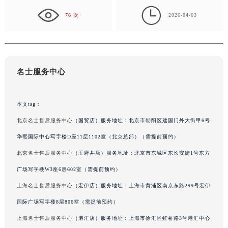
常州市新北区龙锦路1590号现代传媒中心写字楼5号楼10层1008室（需提前预约）

76 次
2026-04-03
徐州市鼓楼区淮海东路29号苏宁广场IFC国际金融中心写字楼35层3508室（需提前预约）
扬州市邗江区国展路29号星耀天地写字楼1号楼18层1803室（需提前预约）
盐城市盐都区世纪大道5号盐城金融城写字楼1号楼16层1604室（需提前预约）
泰州市海陵区永定东路399号置地商务中心东塔写字楼（华润万象城）17层1706室（需提前预约）
名士服务中心
宁波市江北区大闸南路500号来福士广场办公楼20层2009室（需提前预约）
杭州市上城区钱江路1366号华润大厦写字楼A座5层503-5室（需提前预约）
金华市金东区东市南街777号金华万达广场写字楼4号楼22层2209室（需提前预约）
本文tag：
绍兴市越城区胜利东路379号世茂天际中心写字楼8层805室（需提前预约）
北京名士售后服务中心
（国贸店）服务地址：北京市朝阳区建国门外大街甲6号
嘉兴市南湖区广益路705号嘉兴世界贸易中心写字楼A座13层1304室（需提前预约）
华熙国际中心写字楼D座11层1102室（北京总部）（需提前预约）
南昌市红谷滩新区红谷中大道998号绿地双子塔（中央广场）A1座办公楼14层07室（需提前预约）
北京名士售后服务中心
（王府井店）服务地址：北京市东城区东长安街1号东方
济南市历下区经十路11111号华润中心写字楼（万象城）15层1508室（需提前预约）
广场写字楼W3座6层602室（需提前预约）
广州市天河区天河路230号万菱汇国际中心写字楼A塔7层704室（需提前预约）
上海名士售后服务中心
（宏伊店）服务地址：上海市黄浦区南京东路299号宏伊
广州市越秀区环市东路371-375号世界贸易中心大厦南塔写字楼15层07室（需提前预约）
深圳市罗湖区深南东路5001号华润大厦写字楼17层1701室（需提前预约）
国际广场写字楼8层806室（需提前预约）
惠州市惠城区江北文昌一路7号华贸大厦写字楼1座30层05室（需提前预约）
上海名士售后服务中心
（港汇店）服务地址：上海市徐汇区虹桥路3号港汇中心