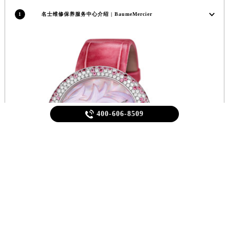
吉林省吉林市船营区河南街名士售后服务中心（需提前预约）
1
名士维修保养服务中心介绍 | BaumeMercier
吉林省辽源市龙山区人民大街名士售后服务中心（需提前预约）
吉林省梅河口市新华街道梅河大街名士售后服务中心（需提前预约）
吉林省四平市铁东区紫气大路与南九经街交汇处名士售后服务中心（需提前预约）
吉林省松原市宁江区五环大街名士售后服务中心（需提前预约）
吉林省通化市东昌区环通乡江南大街名士售后服务中心（需提前预约）
吉林省延边市延吉市解放路名士售后服务中心（需提前预约）
辽宁省鞍山市铁东区站前街名士售后服务中心（需提前预约）

400-606-8509
辽宁省本溪市平山区胜利路名士售后服务中心（需提前预约）
辽宁省朝阳市双塔区新华路名士售后服务中心（需提前预约）
辽宁省丹东市振兴区七经街名士售后服务中心（需提前预约）
辽宁省抚顺市新抚区东一路名士售后服务中心（需提前预约）
辽宁省阜新市海州区解放大街名士售后服务中心（需提前预约）
辽宁省葫芦岛市连山区中央路名士售后服务中心（需提前预约）
辽宁省锦州市古塔区中央大街名士售后服务中心（需提前预约）
辽宁省辽阳市白塔区新运大街名士售后服务中心（需提前预约）