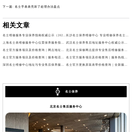
上一篇:
名士手表表壳有划痕解决技巧大全
南通市崇川区工农路57号圆融广场写字楼16层1603室（需提前预约）
下一篇:
名士手表表壳坏了处理办法盘点
苏州市苏州工业园区星港街199号苏州中心办公楼C座22层08室（需提前预约）
武汉市江汉区解放大道686号世界贸易大厦38层09室（需提前预约）
相关文章
南宁市青秀区金湖路59号地王大厦12楼1224室（需提前预约）
合肥市蜀山区潜山路111号万象城华润大厦B座12楼03室（需提前预约）
名士维修服务专业保养指南权威公示（2026年7月最新）
长沙名士保养维修中心 专业维修保养名士手表权威公示（2026年7月最新）
泉州市丰泽区宝洲路729号浦西万达中心写字楼A座7楼709室（需提前预约）
上海名士表维修服务中心位置保养服务指南权威公示（2026年7月最新）
武汉名士保养售后地址服务中心权威公示（2026年7月最新）
名士官方服务项目及价格查询｜网点地址与24小时热线权威信息通告（2026年7月最新）
北京名士保修网点提供专业售后维修服务权威公示（2026年7月最新）
青岛市南区山东路6号华润大厦B座22层04室（需提前预约）
名士官方服务项目及价格查询｜服务电话及详细地址权威信息通知（2026年7月最新）
名士官方服务项目及价格查询｜服务热线及全部网点地址权威信息公告（2026年7月最新）
烟台市芝罘区胜利路139号万达金融中心A座907室（需提前预约）
深圳名士维修中心地址与专业售后保养服务权威公示（2026年7月最新）
名士官方更换原装表带价格查询｜全新服务热线及门店地址权威信息公告（2026年7月最新）
长春市朝阳区西安大路727号中银大厦A座(旺进大厦)18层09室（需提前预约）
贵阳市南明区都司高架桥路33号亨特国际金融中心14楼14D（需提前预约）
昆明市盘龙区北京路928号同德昆明广场写字楼10层06室（需提前预约）
石家庄市长安区中山东路39号勒泰中心写字楼B座13层07室（需提前预约）
名士保养
西安市碑林区南关正街88号华侨城长安国际中心E座6楼10室（需提前预约）
北京名士售后服务中心
海口市龙华区金贸东路5号海口华润大厦B座17层1707室（需提前预约）
唐山市路南区新华东道100号万达广场写字楼A座10层1002室（需提前预约）
台州市椒江区东海大道1800号腾达中心东1幢20楼2002室（需提前预约）