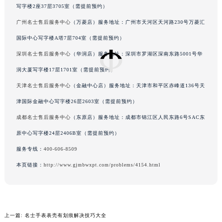
厦门市思明区湖滨东路95号华润大厦写字楼B座11层1104室（需提前预约）
写字楼2座37层3705室（需提前预约）
福州市鼓楼区五四路128-1号恒力城写字楼15层03室（需提前预约）
广州名士售后服务中心
（万菱店）服务地址：广州市天河区天河路230号万菱汇
成都市锦江区人民东路6号SAC东原中心写字楼24层2406B室（需提前预约）
国际中心写字楼A塔7层704室（需提前预约）
重庆市江北区观音桥步行街2号融恒时代广场写字楼9层902室（需提前预约）
深圳名士售后服务中心
（华润店）服务地址：深圳市罗湖区深南东路5001号华
长沙市芙蓉区定王台街道建湘路393号世茂环球金融中心写字楼（芙蓉广场）10层13室（需提前预约）
润大厦写字楼17层1701室（需提前预约）
郑州市二七区铭功路10号华润大厦写字楼29层2905室（需提前预约）
太原市迎泽区解放路15号亨得利名表服务中心（品牌授权店）3层整层（需提前预约）
天津名士售后服务中心
（金融中心店）服务地址：天津市和平区赤峰道136号天
沈阳市沈河区中街路137号亨得利名表服务中心（品牌授权店）1层整层（需提前预约）
津国际金融中心写字楼26层2603室（需提前预约）
沈阳市沈河区中街路83号亨得利名表服务中心（品牌授权店）1层整层（需提前预约）
成都名士售后服务中心
（东原店）服务地址：成都市锦江区人民东路6号SAC东
乌鲁木齐市天山区红山路26号时代广场（CCMALL）C座17层17-B（需提前预约）
原中心写字楼24层2406B室（需提前预约）
温州市鹿城区锦绣路1067号置信广场10层1015室（需提前预约）
服务专线：
400-606-8509
哈尔滨市道里区友谊西路600号富力中心T2座写字楼29层03室（需提前预约）
本页链接：
http://www.gjmbwxpt.com/problems/4154.html
大连市中山区人民路15号国际金融大厦7层G室（需提前预约）
佛山市禅城区季华五路57号万科金融中心C座12层1205室（需提前预约）
东莞市东城街道鸿福东路1号民盈国贸中心T1写字楼9层907室（需提前预约）
无锡市梁溪区人民中路139号恒隆广场写字楼1座11层1104室（需提前预约）