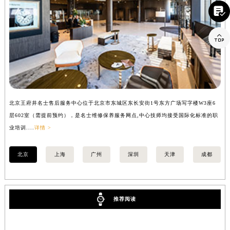

内蒙古自治区呼和浩特市玉泉区大学西街70号华润万象城写字楼（鄂尔多斯大厦）23层2326室（需提前预约）
甘肃省兰州市七里河区西津西路16号兰州中心写字楼21层2102室（需提前预约）

重庆市解放碑渝中区民权路28号英利国际金融中心写字楼20层01室（需提前预约）
黑龙江省大庆市萨尔图区会战大街名士售后服务中心（需提前预约）
黑龙江省鹤岗市向阳区红军路名士售后服务中心（需提前预约）
黑龙江省黑河市爱辉区中央街名士售后服务中心（需提前预约）
黑龙江省鸡西市鸡冠区红军路名士售后服务中心（需提前预约）
黑龙江省佳木斯市向阳区长安路名士售后服务中心（需提前预约）
北京王府井名士售后服务中心位于北京市东城区东长安街1号东方广场写字楼W3座6
上
层602室（需提前预约），是名士维修保养服务网点,中心技师均接受国际化标准的职
（
黑龙江省牡丹江市东安区太平路名士售后服务中心（需提前预约）
业培训....
详情 >
训..
黑龙江省七台河市桃山区大同街名士售后服务中心（需提前预约）
黑龙江省齐齐哈尔市龙沙区龙华路名士售后服务中心（需提前预约）
北京
上海
广州
深圳
天津
成都
黑龙江省双鸭山市尖山区新兴大街名士售后服务中心（需提前预约）
黑龙江省绥化市北林区新华街与康庄路交叉口名士售后服务中心（需提前预约）
黑龙江省伊春市伊美区通河路名士售后服务中心（需提前预约）
推荐阅读
吉林省白城市洮北区明仁南街名士售后服务中心（需提前预约）
吉林省白山市浑江区浑江大街名士售后服务中心（需提前预约）