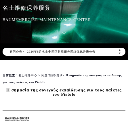
名士售后服务中心
名士维修保养服务
BAUMEMERCIER MAINTENANCE CENTER
2026年8月名士中国区售后服务网络优化升级公告
▲
官网公告>
▼
2026年8月名士全国官方售后客户服务热线：400-606-8509
名士官方全国统一服务热线400-606-8509，服务覆盖中国大陆、香港、澳门、台湾全部区域（非大陆需加拨“+86”）
2026年8月名士售后服务中心最新网点地址：
当前位置：
名士维修中心
>
问题/知识/资讯
> Η σημασία της συνεχούς εκπαίδευσης
北京市朝阳区建国门外大街甲6号华熙国际中心写字楼D座11层1102室（北京总部）（需提前预约）
για τους παίκτες του Pistolo
北京市东城区东长安街1号东方广场写字楼W3座6层602室（需提前预约）
Η σημασία της συνεχούς εκπαίδευσης για τους παίκτες
του Pistolo
天津市和平区赤峰道136号天津国际金融中心写字楼26层2603室（需提前预约）
上海市徐汇区虹桥路3号港汇中心写字楼2座37层3705室（需提前预约）
上海市黄浦区南京东路299号宏伊国际广场写字楼8层806室（需提前预约）
南京市秦淮区中山南路1号（新街口）南京中心写字楼22层C1-1室（需提前预约）