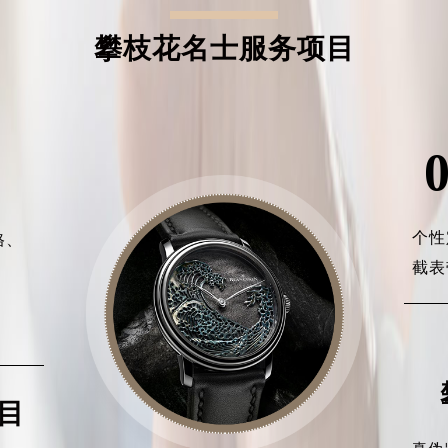
攀枝花名士服务项目
个性
格、
截表
、
、
目