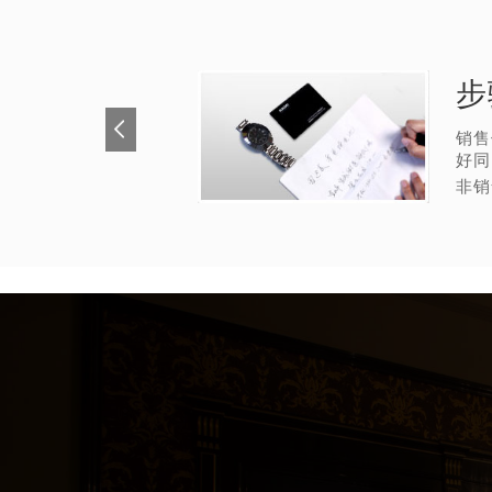
步
销售
好同
非销