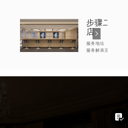
步骤二：
名
店
服务地址
服务解表流程
