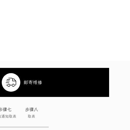

邮寄维修
步骤七
步骤八
信通知取表
取表