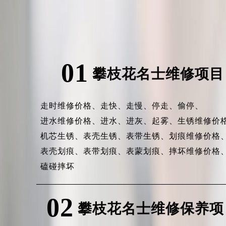
01
攀枝花名士维修项目
走时维修价格、
走快、
走慢、
停走、
偷停、
进水维修价格、
进水、
进灰、
起雾、
生锈维修价
机芯生锈、
表壳生锈、
表带生锈、
划痕维修价格
表壳划痕、
表带划痕、
表蒙划痕、
摔坏维修价格
磕碰摔坏
02
攀枝花名士维修保养项