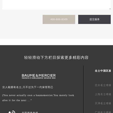
400-606-8509
提交服务
轻轻滑动下方栏目探索更多精彩内容
名士中国区服
北京名士维修
没人能拥有名士,只不过为下一代保管而已
上海名士维修
(You never actually own a baumemercier.You merely look
after it for the next ...”
天津名士维修
广州名士维修
总部服务热线