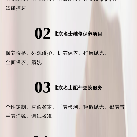
磕碰摔坏
02
北京名士维修保养项目
保养价格、
外观维护、
机芯保养、
打磨抛光、
全面保养、
清洗
03
北京名士配件更换服务
个性定制、
真假鉴定、
手表检测、
轻微抛光、
截表带、
手表消磁、
调试校准