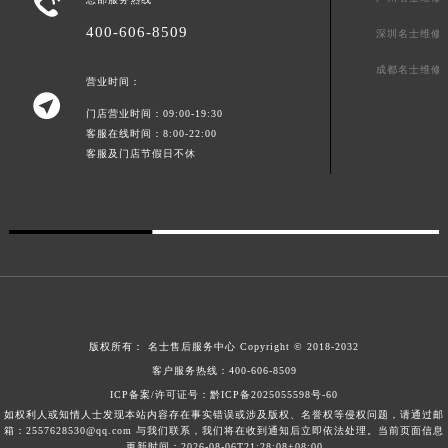

400-606-8509
深圳名士维修
成都名士维修
营业时间：

门店营业时间：09:00-19:30
客服在线时间：8:00-22:00
客服及门店节假日不休
版权所有：
名士售后服务中心
Copyright © 2018-2032
客户服务热线：
400-606-8509
ICP备案/许可证号：黔ICP备2025055598号-60
如权利人或知情人士发现本站内容存在事实错误或涉及版权、名誉权等侵权问题，请通过邮
箱：2557628530@qq.com 与我们联系，我们将在收到通知后立即依法处理。当前页面信息
更新时间：2026-08-06T21:28:08+08:00