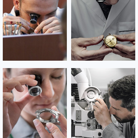
是名士售后服务中心
是名士售后服务中心
(名士保养维修中心)
(名士保养维修中心)
的高级技师之一
的高级技师之一
Guangzhou baumemercier Maintain
Shenzhen baumemercier Maintain
center
center


广州名士维修
深圳名士维修
安尼塔·阿普里尔
贝亚特·布兰奇
资深名士技师
资深名士技师
是名士售后服务中心
是名士售后服务中心
(名士保养维修中心)
(名士保养维修中心)
的高级技师之一
的高级技师之一
Tianjin baumemercier Maintain
Nanjing baumemercier Maintain
center
center


天津名士维修
上海名士保养