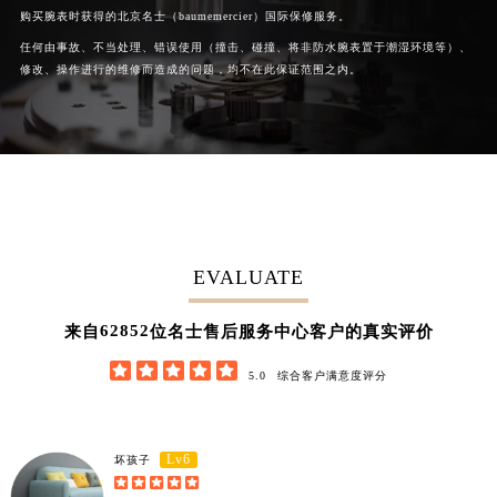
购买腕表时获得的北京名士（baumemercier）国际保修服务。
任何由事故、不当处理、错误使用（撞击、碰撞、将非防水腕表置于潮湿环境等）、
修改、操作进行的维修而造成的问题，均不在此保证范围之内。
EVALUATE
62852
来自
位名士售后服务中心客户的真实评价





5.0
综合客户满意度评分
Lv6
坏孩子




