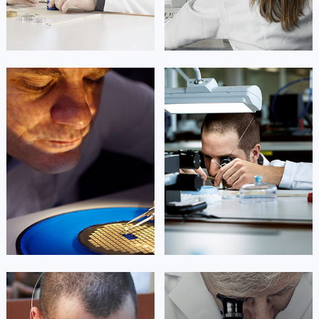
凯罗尔·切尔西
达芙妮·克劳迪娅
资深名士技师
资深名士技师
是名士售后服务中心
是名士售后服务中心
(名士保养维修中心)
(名士保养维修中心)
的高级技师之一
的高级技师之一
Beijing baumemercier Maintain
Shanghai baumemercier Maintain
center
center


北京名士维修
上海名士维修
艾德琳·亚历桑德拉
艾莉森·安吉莉亚
资深名士技师
资深名士技师