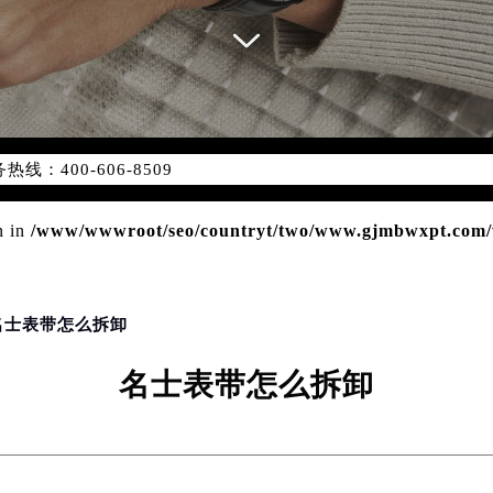
优化升级公告
：400-606-8509
6-8509，服务覆盖中国大陆、香港、澳门、台湾全部区域（非大陆需
点地址：
n in
/www/wwwroot/seo/countryt/two/www.gjmbwxpt.com/w
国际中心写字楼D座11层1102室（北京总部）（需提前预约）
字楼W3座6层602室（需提前预约）
融中心写字楼26层2603室（需提前预约）
 名士表带怎么拆卸
2座37层3705室（需提前预约）
际广场写字楼8层806室（需提前预约）
名士表带怎么拆卸
南京中心写字楼22层C1-1室（需提前预约）
中心写字楼5号楼10层1008室（需提前预约）
FC国际金融中心写字楼35层3508室（需提前预约）
楼1号楼18层1803室（需提前预约）