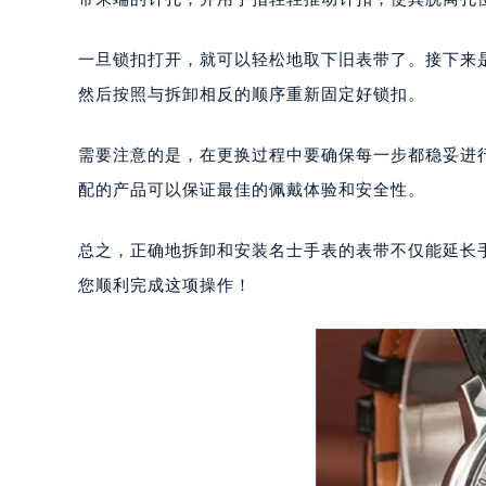
重庆市江北区观音桥步行街2号融恒时
长沙市芙蓉区定王台街道建湘路393
一旦锁扣打开，就可以轻松地取下旧表带了。接下来
郑州市二七区铭功路10号华润大厦写字
然后按照与拆卸相反的顺序重新固定好锁扣。
太原市迎泽区解放路15号亨得利名
沈阳市沈河区中街路137号亨得利名
需要注意的是，在更换过程中要确保每一步都稳妥进
沈阳市沈河区中街路83号亨得利名
配的产品可以保证最佳的佩戴体验和安全性。
乌鲁木齐市天山区红山路26号时代广场
温州市鹿城区锦绣路1067号置信广场
总之，正确地拆卸和安装名士手表的表带不仅能延长
哈尔滨市道里区友谊西路600号富力中
您顺利完成这项操作！
大连市中山区人民路15号国际金融大
佛山市禅城区季华五路57号万科金融中
东莞市东城街道鸿福东路1号民盈国贸
无锡市梁溪区人民中路139号恒隆广场
南通市崇川区工农路57号圆融广场写字
苏州市苏州工业园区星港街199号苏州
武汉市江汉区解放大道686号世界贸易