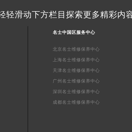
得利名表维修授权店1楼名士售后服务中心（需提前预约）
轻轻滑动下方栏目探索更多精彩内
得利名表维修授权店1楼名士售后服务中心（需提前预约）
国际中心D座11层1102室名士售后服务中心（北京总部）（需
广场W3座6层602室名士售后服务中心（需提前预约）
名士中国区服务中心
先天下名士售后服务中心（需提前预约）
特大街名士售后服务中心（需提前预约）
北京名士维修保养中心
街名士售后服务中心（需提前预约）
上海名士维修保养中心
3号王府井百货名表维修名士售后服务中心（需提前预约）
天津名士维修保养中心
士售后服务中心（需提前预约）
霍洛街名士售后服务中心（需提前预约）
广州名士维修保养中心
央街名士售后服务中心（需提前预约）
深圳名士维修保养中心
街名士售后服务中心（需提前预约）
成都名士维修保养中心
路名士售后服务中心（需提前预约）
大街名士售后服务中心（需提前预约）
市光明街与额尔敦路交叉口名士售后服务中心（需提前预约）
安大街名士售后服务中心（需提前预约）