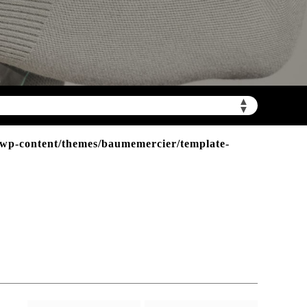
▲
▼
加拨“+86”）
p-content/themes/baumemercier/template-