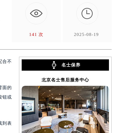

是
本
141 次
2025-08-19
配合不
名士保养
北京名士售后服务中心
背面的
按钮或
找到表