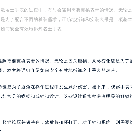
字楼1号楼16层1604室（需提前预约）
佩戴名士手表的过程中，有时会遇到需要更换表带的情况。无论
务中心东塔写字楼（华润万象城）17层1706室（需提前预约）
还是为了配合不同的着装需求，正确地拆卸和安装表带是一项基
场办公楼20层2009室（需提前预约）
绍如何安全有效地拆卸名士手表…
写字楼A座5层503-5室（需提前预约）
广场写字楼4号楼22层2209室（需提前预约）
际中心写字楼8层805室（需提前预约）
易中心写字楼A座13层1304室（需提前预约）
遇到需要更换表带的情况。无论是因为磨损、风格变化还是为了
绿地双子塔（中央广场）A1座办公楼14层07室（需提前预约）
能。本文将详细介绍如何安全有效地拆卸名士手表的表带。
心写字楼（万象城）15层1508室（需提前预约）
际中心写字楼A塔7层704室（需提前预约）
步骤是为了避免在操作过程中发生意外伤害。接下来，观察手表
世界贸易中心大厦南塔写字楼15层07室（需提前预约）
比如常见的蝴蝶扣或针扣设计。这些设计通常都带有明显的解锁
厦写字楼17层1701室（需提前预约）
厦写字楼1座30层05室（需提前预约）
字楼B座11层1104室（需提前预约）
写字楼15层03室（需提前预约）
，轻轻按压并保持住，然后将扣环打开。对于针扣系统，则需要
心写字楼24层2406B室（需提前预约）
位。