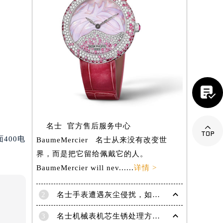

名士 官方售后服务中心

400电
BaumeMercier 名士从来没有改变世
界，而是把它留给佩戴它的人。
BaumeMercier will nev......
详情 >
提前预约）
2
名士手表遭遇灰尘侵扰，如何高效清除维护
3
名士机械表机芯生锈处理方法推荐