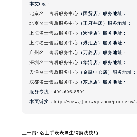
本文tag：
黑龙江省大庆市萨尔图区会战大街名
北京名士售后服务中心
（国贸店）服务地址：
黑龙江省鹤岗市向阳区红军路名士售
北京名士售后服务中心
（王府井店）服务地址：
黑龙江省黑河市爱辉区中央街名士售
黑龙江省鸡西市鸡冠区红军路名士售
上海名士售后服务中心
（宏伊店）服务地址：
黑龙江省佳木斯市向阳区长安路名士
上海名士售后服务中心
（港汇店）服务地址：
黑龙江省牡丹江市东安区太平路名士
广州名士售后服务中心
（万菱店）服务地址：
黑龙江省七台河市桃山区大同街名士
深圳名士售后服务中心
（华润店）服务地址：
黑龙江省齐齐哈尔市龙沙区龙华路名
天津名士售后服务中心
（金融中心店）服务地址：
黑龙江省双鸭山市尖山区新兴大街名
成都名士售后服务中心
（东原店）服务地址：
黑龙江省绥化市北林区新华街与康庄
服务专线：
400-606-8509
黑龙江省伊春市伊美区通河路名士售
吉林省白城市洮北区明仁南街名士售
本页链接：
http://www.gjmbwxpt.com/problems/s
吉林省白山市浑江区浑江大街名士售
吉林省吉林市船营区河南街名士售后
吉林省辽源市龙山区人民大街名士售
上一篇:
名士手表表盘生锈解决技巧
吉林省梅河口市新华街道梅河大街名