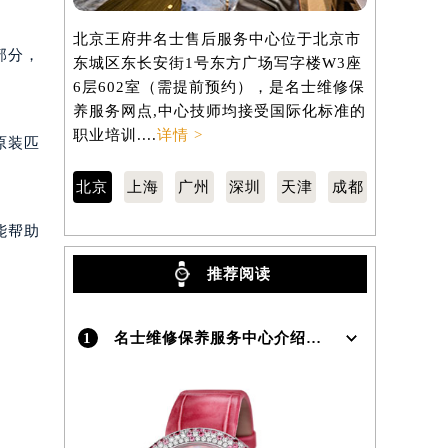
北京王府井名士售后服务中心位于北京市
上海名士售
）
部分，
东城区东长安街1号东方广场写字楼W3座
虹桥路3号港
6层602室（需提前预约），是名士维修保
室（需提前
养服务网点,中心技师均接受国际化标准的
网点,中心
职业培训....
详情 >
训....
详情 
原装匹
北京
上海
广州
深圳
天津
成都
能帮助
推荐阅读
1
名士维修保养服务中心介绍 | BaumeMercier