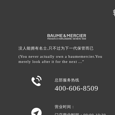
辽宁省沈阳市沈河区中街路137号亨
辽宁省沈阳市沈河区中街路83号亨
北京市朝阳区建国门外大街甲6号华熙
北京市东城区东长安街1号王府井东方
河北省保定市竞秀区朝阳北大街北国
内蒙古自治区阿拉善盟市左旗土尔扈
没人能拥有名士,只不过为下一代保管而已
内蒙古自治区巴彦淖尔市临河区新华
内蒙古自治区包头市青山区幸福路甲
(You never actually own a baumemercier.You
merely look after it for the next ...”
内蒙古自治区赤峰市红山区哈达街名
内蒙古自治区鄂尔多斯市东胜区伊金
内蒙古自治区呼伦贝尔市海拉尔区中

总部服务热线
内蒙古自治区通辽市科尔沁区明仁大
400-606-8509
内蒙古自治区乌海市海勃湾区人民南
内蒙古自治区乌兰察布市集宁区恩和
内蒙古自治区锡林郭勒盟市锡林浩特
营业时间：

内蒙古自治区兴安盟市乌兰浩特市兴
门店营业时间：09:00-19:30