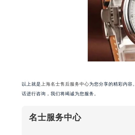
南宁市青秀区金湖路59号地王大厦12
合肥市蜀山区潜山路111号万象城华润
泉州市丰泽区宝洲路729号浦西万达中
青岛市南区山东路6号华润大厦B座2
烟台市芝罘区胜利路139号万达金融中
长春市朝阳区西安大路727号中银大厦
贵阳市南明区都司高架桥路33号亨特
昆明市盘龙区北京路928号同德昆明
石家庄市长安区中山东路39号勒泰中
西安市碑林区南关正街88号华侨城长
以上就是
上海名士售后服务中心
为您分享的精彩内容
海口市龙华区金贸东路5号海口华润大厦
话进行咨询，我们将竭诚为您服务。
唐山市路南区新华东道100号万达广场
台州市椒江区东海大道1800号腾达中
名士服务中心
内蒙古自治区呼和浩特市玉泉区大学西
甘肃省兰州市七里河区西津西路16号兰
重庆市解放碑渝中区民权路28号英利