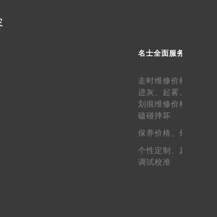
容
提前预约）
名士全面服务
走时维修价格、
走快
进灰、
起雾、
生锈维
划痕维修价格、
表壳
磕碰摔坏
保养价格、
外观维护
个性定制、
真假鉴定
调试校准