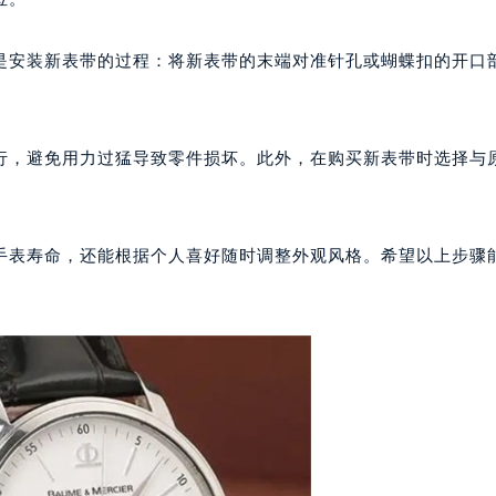
代广场写字楼9层902室（需提前预约）
号世茂环球金融中心写字楼（芙蓉广场）10层13室（需提前预约
是安装新表带的过程：将新表带的末端对准针孔或蝴蝶扣的开口
楼29层2905室（需提前预约）
表服务中心（品牌授权店）3层整层（需提前预约）
表服务中心（品牌授权店）1层整层（需提前预约）
行，避免用力过猛导致零件损坏。此外，在购买新表带时选择与
表服务中心（品牌授权店）1层整层（需提前预约）
（CCMALL）C座17层17-B（需提前预约）
10层1015室（需提前预约）
手表寿命，还能根据个人喜好随时调整外观风格。希望以上步骤
心T2座写字楼29层03室（需提前预约）
厦7层G室（需提前预约）
心C座12层1205室（需提前预约）
中心T1写字楼9层907室（需提前预约）
写字楼1座11层1104室（需提前预约）
楼16层1603室（需提前预约）
中心办公楼C座22层08室（需提前预约）
大厦38层09室（需提前预约）