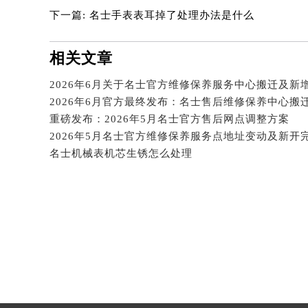
吉林省四平市铁东区紫气大路与南九
下一篇:
名士手表表耳掉了处理办法是什么
吉林省松原市宁江区五环大街名士售
吉林省通化市东昌区环通乡江南大街
相关文章
吉林省延边市延吉市解放路名士售后
辽宁省鞍山市铁东区站前街名士售后
辽宁省本溪市平山区胜利路名士售后
重磅发布：2026年5月名士官方售后网点调整方案
辽宁省朝阳市双塔区新华路名士售后
辽宁省丹东市振兴区七经街名士售后
名士机械表机芯生锈怎么处理
辽宁省抚顺市新抚区东一路名士售后
辽宁省阜新市海州区解放大街名士售
辽宁省葫芦岛市连山区中央路名士售
辽宁省锦州市古塔区中央大街名士售
辽宁省辽阳市白塔区新运大街名士售
辽宁省盘锦市兴隆台区石油大街名士
辽宁省铁岭市银州区南马路名士售后
辽宁省营口市站前区市府路与渤海大