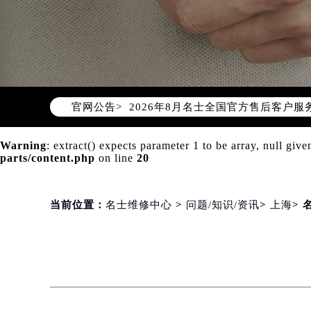
2026年8月名士中国区售后服务网络
2026年8月名士全国官方售后客户服务热线
官网公告>
名士官方全国统一服务热线400-60
2026年8月名士售后服务中心最新网
Warning
: extract() expects parameter 1 to be array, null give
北京市朝阳区建国门外大街甲6号华熙
parts/content.php
on line
20
北京市东城区东长安街1号东方广场写
天津市和平区赤峰道136号天津国际金
当前位置：
名士维修中心
>
问题/知识/资讯
>
上海
>
上海市徐汇区虹桥路3号港汇中心写字楼
上海市黄浦区南京东路299号宏伊国
南京市秦淮区中山南路1号（新街口）
常州市新北区龙锦路1590号现代传媒
徐州市鼓楼区淮海东路29号苏宁广场I
扬州市邗江区国展路29号星耀天地写字