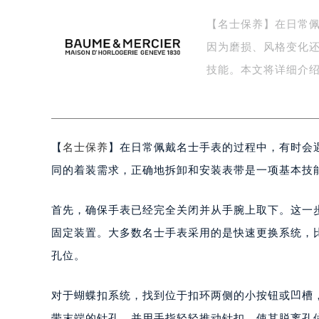
盐城市盐都区世纪大道5号盐城金融城写
【名士保养】在日常
泰州市海陵区永定东路399号置地商
因为磨损、风格变化
宁波市江北区大闸南路500号来福士广
技能。本文将详细介
杭州市上城区钱江路1366号华润大厦
金华市金东区东市南街777号金华万达
绍兴市越城区胜利东路379号世茂天
嘉兴市南湖区广益路705号嘉兴世界贸
【
名士保养
】在日常佩戴名士手表的过程中，有时会
南昌市红谷滩新区红谷中大道998号
同的着装需求，正确地拆卸和安装表带是一项基本技
济南市历下区经十路11111号华润中
广州市天河区天河路230号万菱汇国
首先，确保手表已经完全关闭并从手腕上取下。这一
广州市越秀区环市东路371-375号
固定装置。大多数名士手表采用的是快速更换系统，
深圳市罗湖区深南东路5001号华润大
惠州市惠城区江北文昌一路7号华贸大
孔位。
厦门市思明区湖滨东路95号华润大厦写
福州市鼓楼区五四路128-1号恒力城
对于蝴蝶扣系统，找到位于扣环两侧的小按钮或凹槽
成都市锦江区人民东路6号SAC东原中
带末端的针孔，并用手指轻轻推动针扣，使其脱离孔