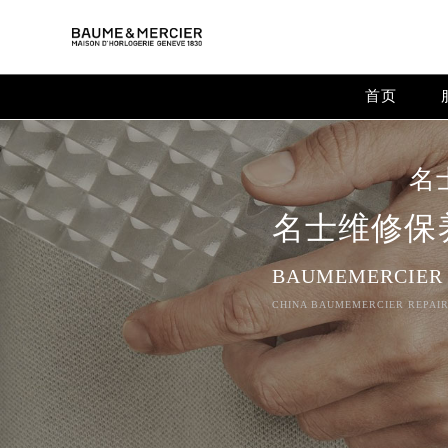
Warning
: extract() expects parameter 1 to be array, null give
Warning
: array_map(): Argument #2 should be an array in
/
首页
名
名士维修保
BAUMEMERCIER
CHINA BAUMEMERCIER REPAIR