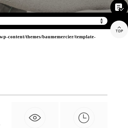

mbwxpt.com/wp-
▲
▼

p-content/themes/baumemercier/template-

地