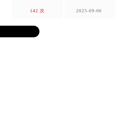
142 次
2025-09-06
Warning
决呢？
面的灰
干，并
芯进行