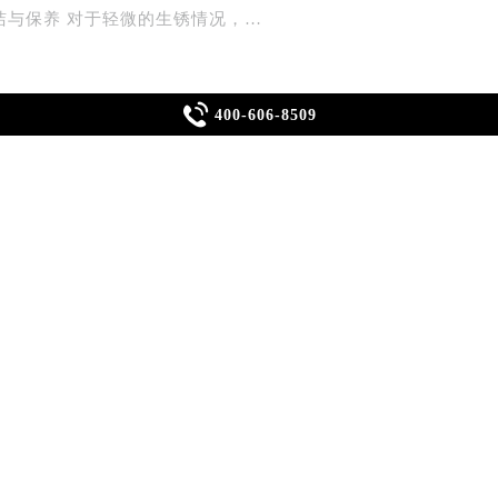
中心介绍
洁与保养 对于轻微的生锈情况，…

400-606-8509
带来不便，影响手表的美观和功能。面对这一问题，如何有效解
名士机械表。
清洁与保养。首先，可以使用软毛刷轻轻刷洗机芯表面，去除表
注意不要让液体进入机芯内部。清洗后，可以使用干净的软布擦
求专业维修服务。专业的维修师傅会使用专业的工具和技术对机