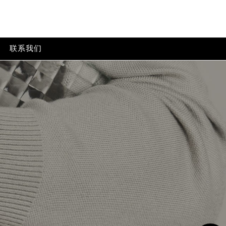
p-content/themes/baumemercier/header.php
on line
24
tent/themes/baumemercier/header.php
on line
32
联系我们