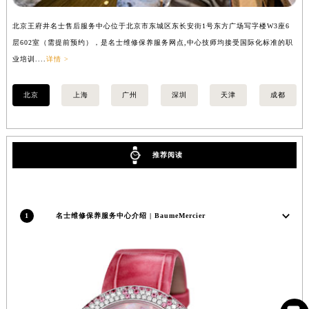
河南省许昌市魏都区建安大道与八龙路交叉口名士售后服务中心（需提前预约）
北京王府井名士售后服务中心位于北京市东城区东长安街1号东方广场写字楼W3座6
上
河南省郑州市二七区民主路10号华润大厦29层2905室名士售后服务中心（需提前预约）
层602室（需提前预约），是名士维修保养服务网点,中心技师均接受国际化标准的职
（
河南省周口市川汇区七一路名士售后服务中心（需提前预约）
业培训....
详情 >
训..
河南省驻马店市驿城区乐山大道与置地大道交叉口名士售后服务中心（需提前预约）
湖北省鄂州市鄂城区文星大道名士售后服务中心（需提前预约）
北京
上海
广州
深圳
天津
成都
湖北省黄冈市黄州区赤壁大道名士售后服务中心（需提前预约）
湖北省黄石市黄石港区武汉路名士售后服务中心（需提前预约）
湖北省荆门市东宝中天街步行街名士售后服务中心（需提前预约）
推荐阅读
湖北省荆州市荆州区荆中路名士售后服务中心（需提前预约）
湖北省十堰市茅箭区人民北路名士售后服务中心（需提前预约）
湖北省随州市曾都区青年路名士售后服务中心（需提前预约）
1
名士维修保养服务中心介绍 | BaumeMercier
湖北省咸宁市咸安区长安大道名士售后服务中心（需提前预约）
湖北省襄阳市樊城区长虹路与人民路交叉口名士售后服务中心（需提前预约）
湖北省孝感市孝南区复兴大道名士售后服务中心（需提前预约）
湖北省宜昌市西陵区夷陵大道与港窑路名士售后服务中心（需提前预约）
湖南省常德市武陵区人民路名士售后服务中心（需提前预约）