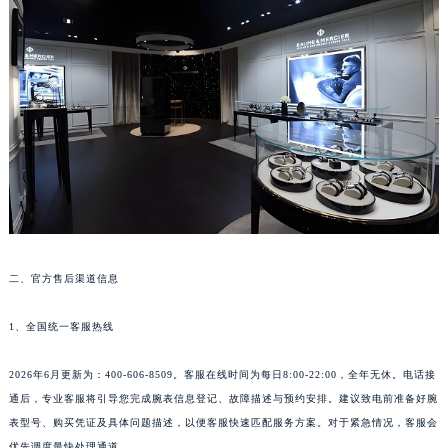
成都市锦江区人民东路6号SAC东原中心写字楼24层2406B室（需提前预约）
重庆市江北区观音桥步行街2号融恒时代广场写字楼9层902室（需提前预约）
长沙市芙蓉区定王台街道建湘路393号世茂环球金融中心写字楼（芙蓉广场）10层13室（需提前预约）
郑州市二七区铭功路10号华润大厦写字楼29层2905室（需提前预约）
太原市迎泽区解放路15号亨得利名表服务中心（品牌授权店）3层整层（需提前预约）
沈阳市沈河区中街路137号亨得利名表服务中心（品牌授权店）1层整层（需提前预约）
沈阳市沈河区中街路83号亨得利名表服务中心（品牌授权店）1层整层（需提前预约）
乌鲁木齐市天山区红山路26号时代广场（CCMALL）C座17层17-B（需提前预约）
温州市鹿城区锦绣路1067号置信广场10层1015室（需提前预约）
哈尔滨市道里区友谊西路600号富力中心T2座写字楼29层03室（需提前预约）
二、官方售后渠道信息
大连市中山区人民路15号国际金融大厦7层G室（需提前预约）
1、全国统一客服热线
佛山市禅城区季华五路57号万科金融中心C座12层1205室（需提前预约）
东莞市东城街道鸿福东路1号民盈国贸中心T1写字楼9层907室（需提前预约）
2026年6月更新为：400-606-8509。客服在线时间为每日8:00-22:00，全年无休。电话接
无锡市梁溪区人民中路139号恒隆广场写字楼1座11层1104室（需提前预约）
通后，专业客服将引导您完成腕表信息登记、故障描述与预约安排。建议致电前准备好腕
南通市崇川区工农路57号圆融广场写字楼16层1603室（需提前预约）
表型号、购买凭证及具体问题描述，以便客服快速匹配服务方案。对于紧急情况，客服会
苏州市苏州工业园区星港街199号苏州中心办公楼C座22层08室（需提前预约）
优先调度最快处理通道。