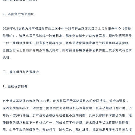
武汉市江汉区解放大道686号世界贸易大厦38层09室（需提前预约）
2、洛阳官方售后地址
南宁市青秀区金湖路59号地王大厦12楼1224室（需提前预约）
合肥市蜀山区潜山路111号万象城华润大厦B座12楼03室（需提前预约）
2026年6月更换为河南省洛阳市西工区中州中路与解放路交叉口
名士售后
服务中心（需提
泉州市丰泽区宝洲路729号浦西万达中心写字楼A座7楼709室（需提前预约）
前预约）。该网点采用品牌统一装修标准，配备全套瑞士进口检修工具。预约到店可享受
青岛市南区山东路6号华润大厦B座22层04室（需提前预约）
一对一技师接件服务，邮寄服务同样支持，寄出后请保留物流单号并联系客服确认接收。
烟台市芝罘区胜利路139号万达金融中心A座907室（需提前预约）
全国所有
名士售后服务网点
均接受邮寄，邮寄前请将腕表妥善包装并附上联系方式与需求
长春市朝阳区西安大路727号中银大厦A座(旺进大厦)18层09室（需提前预约）
说明。
贵阳市南明区都司高架桥路33号亨特国际金融中心14楼14D（需提前预约）
三、服务项目与收费标准
昆明市盘龙区北京路928号同德昆明广场写字楼10层06室（需提前预约）
石家庄市长安区中山东路39号勒泰中心写字楼B座13层07室（需提前预约）
1、基础保养服务
西安市碑林区南关正街88号华侨城长安国际中心E座6楼10室（需提前预约）
海口市龙华区金贸东路5号海口华润大厦B座17层1707室（需提前预约）
名士腕表基础保养价格为1580元。此价格适用于基础款机芯的全面清洗、润滑与调校，
唐山市路南区新华东道100号万达广场写字楼A座10层1002室（需提前预约）
保养完成需3至5天。请注意：提供的仅为基础款机芯保养价格，复杂功能款（如计时、万
年历）需另行评估。所有价格会根据活动变化不定期调整，具体以客服实时报价为准。维
台州市椒江区东海大道1800号腾达中心东1幢20楼2002室（需提前预约）
修服务的损坏程度不一价格也不一，例如机芯零件磨损、进水腐蚀等状况将影响最终费
内蒙古自治区呼和浩特市玉泉区大学西街70号华润万象城写字楼（鄂尔多斯大厦）23层2326室（需提前预约）
用。由于手表的等级型号、复杂程度、制作工艺、配件材质、损坏情况及服务项目等各项
甘肃省兰州市七里河区西津西路16号兰州中心写字楼21层2102室（需提前预约）