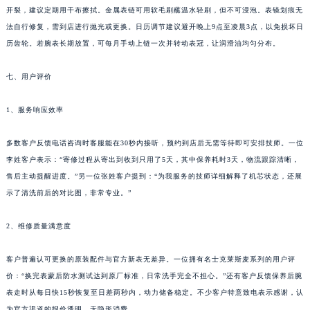
开裂，建议定期用干布擦拭。金属表链可用软毛刷蘸温水轻刷，但不可浸泡。表镜划痕无
安徽省池州市贵池区长江路名士售后服务中心（需提前预约）
法自行修复，需到店进行抛光或更换。日历调节建议避开晚上9点至凌晨3点，以免损坏日
安徽省滁州市琅琊区南谯北路名士售后服务中心（需提前预约）
历齿轮。若腕表长期放置，可每月手动上链一次并转动表冠，让润滑油均匀分布。
安徽省阜阳市颍州区颍州北路名士售后服务中心（需提前预约）
安徽省淮北市相山区淮海路名士售后服务中心（需提前预约）
七、用户评价
安徽省淮南市田家庵区国庆中路名士售后服务中心（需提前预约）
1、服务响应效率
安徽省黄山市屯溪区黄山西路名士售后服务中心（需提前预约）
安徽省六安市金安区解放中路名士售后服务中心（需提前预约）
多数客户反馈电话咨询时客服能在30秒内接听，预约到店后无需等待即可安排技师。一位
安徽省马鞍山市雨山区湖南西路名士售后服务中心（需提前预约）
李姓客户表示：“寄修过程从寄出到收到只用了5天，其中保养耗时3天，物流跟踪清晰，
安徽省宿州市埇桥区人民中路名士售后服务中心（需提前预约）
售后主动提醒进度。”另一位张姓客户提到：“为我服务的技师详细解释了机芯状态，还展
安徽省铜陵市铜官区石城大道名士售后服务中心（需提前预约）
示了清洗前后的对比图，非常专业。”
安徽省芜湖市镜湖区中山路步行街名士售后服务中心（需提前预约）
2、维修质量满意度
安徽省宣城市宣州区叠嶂西路名士售后服务中心（需提前预约）
福建省龙岩市新罗区九一南路名士售后服务中心（需提前预约）
客户普遍认可更换的原装配件与官方新表无差异。一位拥有名士克莱斯麦系列的用户评
福建省南平市建阳区人民西路名士售后服务中心（需提前预约）
价：“换完表蒙后防水测试达到原厂标准，日常洗手完全不担心。”还有客户反馈保养后腕
福建省宁德市蕉城区天湖东路名士售后服务中心（需提前预约）
表走时从每日快15秒恢复至日差两秒内，动力储备稳定。不少客户特意致电表示感谢，认
福建省莆田市城厢区霞林街道荔华东大道名士售后服务中心（需提前预约）
为官方渠道的报价透明、无隐形消费。